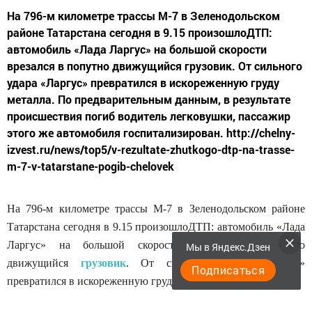
На 796-м километре трассы М-7 в Зеленодольском
районе Татарстана сегодня в 9.15 произошлоДТП:
автомобиль «Лада Ларгус» на большой скорости
врезался в попутно движущийся грузовик. От сильного
удара «Ларгус» превратился в искореженную груду
металла. По предварительным данным, в результате
происшествия погиб водитель легковушки, пассажир
этого же автомобиля госпитализирован. http://chelny-
izvest.ru/news/top5/v-rezultate-zhutkogo-dtp-na-trasse-
m-7-v-tatarstane-pogib-chelovek
На 796-м километре трассы М-7 в Зеленодольском районе
Татарстана сегодня в 9.15 произошлоДТП: автомобиль «Лада
Ларгус» на большой скорости врезался в попутно
Мы в Яндекс.Дзен
движущийся
грузовик
. От сильного удара «Ларгус»
Подписаться
превратился в искореженную груду металла.