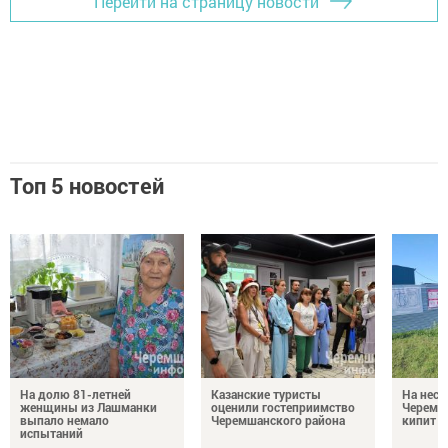
Перейти на страницу новости
Топ 5 новостей
На долю 81-летней
Казанские туристы
На неск
женщины из Лашманки
оценили гостеприимство
Черемш
выпало немало
Черемшанского района
кипит р
испытаний