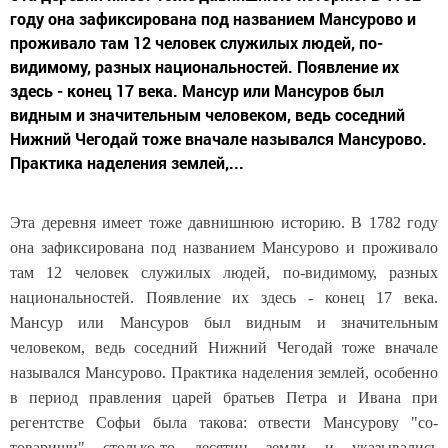
году она зафиксирована под названием Мансурово и
проживало там 12 человек служилых людей, по-
видимому, разных национальностей. Появление их
здесь - конец 17 века. Мансур или Мансуров был
видным и значительным человеком, ведь соседний
Нижний Чегодай тоже вначале назывался Мансурово.
Практика наделения землей,...
Эта деревня имеет тоже давнишнюю историю. В 1782 году
она зафиксирована под названием Мансурово и проживало
там 12 человек служилых людей, по-видимому, разных
национальностей. Появление их здесь - конец 17 века.
Мансур или Мансуров был видным и значительным
человеком,
ведь соседний Нижний Чегодай тоже вначале
назывался Мансурово. Практика наделения землей,
особенно
в период правления царей братьев Петра и Ивана при
регентстве Софьи была такова: отвести Мансурову "со-
товарищи" столько-то десятин земли и указывались