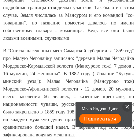
подробные грани­цы отводимых участков. Так было и в этом
случае. Земля числилась за Мансуром и его командой "со-
товарищи", но название поместья давалось по имени
собствен­ному главаря - командира. Ведь все они были
людьми военными,
служилыми.
В "Списке населенных мест Самарской губернии за 1859 год"
про Малую Чегодайку записано: "деревня Малая Чегодайка
Мордовско-Кармальской волости (Мансурово тож), 7 домов ,
16 мужчин, 24 женщины". В 1882 году ( Издание "Бугуль-
минский уезд"): Малая Чегодайка (Мансурово тож)
Мордовско-Афонькинской волости - 12 домов, 20 мужчин,
всего населения 66 человек, - казенные крестьяне, по
националь­ности чуваши, русские". За сельской общиной
Мы в Яндекс.Дзен
было закреплено в 1859 году 198 деся­тин земли, в 1882 году
Подписаться
на каждую мужскую душу приходилось около 10 десятин,
сравнительно большой надел. В деревне под 1882 годом
зафиксирована водяная мельница.