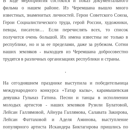
В ходе мероприятия состоялся и показ документального
фильма о нашем районе. Из Черемшана вышло много
известных, знаменитых личностей. Герои Советского Союза,
Герои Социалистического труда, герой России, художники,
певцы, писатели… Если перечислять всех, то список
получится очень большой. Их имена известны не только в
республике, но и за ее пределами, даже за рубежом. Сотни
наших земляков - выходцев из Черемшана добросовестно
трудятся в различных организациях республики и страны.
На сегодняшнем празднике выступила и победительница
международного конкурса «Татар кызы», карамышевская
девушка Гульназ Гатина. Песни и танцы в исполнении
молодых артистов - наших земляков Рузили Булатовой,
Лейсан Галлямовой, Айнура Галлямова, Салавата Закирова,
Лейсан Фаттаховой и Аделя Аминова, выступление
популярного артиста Искандера Биктагирова пришлись по