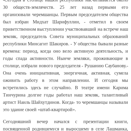
30 обществ-землячеств. 25 лет назад первыми его
организовали черемшанцы. Первым председателем общества
был избран Мидхат Шарифуллин, - отметил в своем
приветственном выступлении участвовавший на встрече наш
земляк, председатель Совета муниципальных образований
республики Минсагит Шакиров. - У общества бывали разные
времена: период, когда оно вело активную деятельность, и
годы спада активности. Нынче земляки, проживающие в
столице, избрали нового председателя - Рушанию Саубанову.-
Она очень инициативная, энергичная, активная, сумела
оживить работу в этом направлении. И сегодня мы
встретились здесь не случайно. В театре имени Карима
Тинчурина долгие годы работал наш земляк, талантливый
артист Наиль Шайхутдинов. Когда- то черемшанцы называли
это здание своей «штаб-квартирой».
Сегодняшний вечер начался с презентации книги,
посвященной родившемуся и выросшему в селе Лашманка,