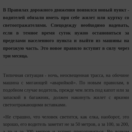
В Правилах дорожного движения появился новый пункт -
водителей обязали иметь при себе жилет или куртку со
светоотражателями. Спецодежду необходимо надевать,
если в темное время суток нужно остановиться за
пределами населенного пункта и выйти из машины на
проезжую часть. Это новое правило вступит в силу через
три месяца.
Типичная ситуация - ночь, неосвещенная трасса, на обочине
машина с мигающей «аварийкой». По новым правилам, в
подобном случае водитель, прежде чем лезть под капот или за
запаской в багажник, должен накинуть жилет с яркими
светоотражающими вставками.
«Не страшно, что человек светится, как елка, наоборот, это
хорошо, его водитель заметит не за 50 метров, а за 100, за 200,
а то и за 300 метров и успеет приготовиться. Во всяком