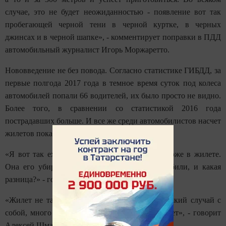
случае, это не будет неожиданностью - появление вот так
пробегающей черной тени в черной куртке, в черных
джинсах и в черной шапке», - комментирует поправки в ПДД
автомобильный журналист Игорь Моржаретто.
Нововведение не без повода. Согласно статистике ГИБДД, за
первые полгода 2017 года в темное время суток под колеса
автомобилей попали 66 водителей, их было просто не видно.
Более того, в сравнении со статистикой 2016 года
пострадавших больше. И все же среди автомобилистов насчет
жилетов пока что согласия нет.
«Я вот так ехал по мосту - сбили женщину тоже в жилете.
Она его убирала тоже в жилете, и так же сбили, и какая
разница?» - говорит водитель в Воронеже.
«Жилет не так дорого стоит, возить его на всякий случай с
собой, много места он в багажнике не занимает», - говорит
Алексей Шмалей из Саратова.