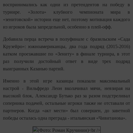
воспринимались как одни из претендентов на победу в
турнире. «Золота» клубного чемпионата мира в
«зенитовской» истории еще нет, поэтому мотивация каждого
из игроков была запредельной, особенно в плей-офф.
Добавила перца встреча в полуфинале с бразильским «Сада
Крузейро»: южноамериканцы, два года подряд (2015-2016)
катком проезжавшие по «Зениту» в финале турнира, в этот
раз получили достойный ответ в виде трех подряд
выигранных Казанью партий.
Именно в этой игре казанцы показали максимальный
настрой - Вильфредо Леон вколачивал мячи, невзирая на
высокий блок, Александр Бутько раз за разом подстреливал
соперника подачей, остальные игроки также не отставали от
партнеров. Когда «акт мести» был совершен, до заветной
победы осталась одна преграда - итальянская «Чивитанова».