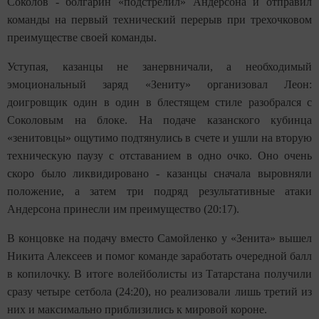
Соколов - болгарин «подстрелил» Андерсона и отправил
команды на первый технический перерыв при трехочковом
преимуществе своей команды.
Уступая, казанцы не занервничали, а необходимый
эмоциональный заряд «Зениту» организовал Леон:
доигровщик один в один в блестящем стиле разобрался с
Соколовым на блоке. На подаче казанского кубинца
«зенитовцы» ощутимо подтянулись в счете и ушли на вторую
техническую паузу с отставанием в одно очко. Оно очень
скоро было ликвидировано - казанцы сначала выровняли
положение, а затем три подряд результативные атаки
Андерсона принесли им преимущество (20:17).
В концовке на подачу вместо Самойленко у «Зенита» вышел
Никита Алексеев и помог команде заработать очередной балл
в копилочку. В итоге волейболисты из Татарстана получили
сразу четыре сетбола (24:20), но реализовали лишь третий из
них и максимально приблизились к мировой короне.