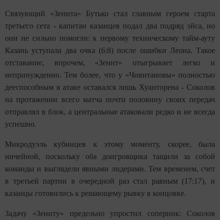
Связующий «Зенита» Бутько стал главным героем старта
третьего сета - капитан казанцев подал два подряд эйса, но
они не сильно помогли: к первому техническому тайм-ауту
Казань уступала два очка (6:8) после ошибки Леона. Такое
отставание, впрочем, «Зенит» отыгрывает легко и
непринужденно. Тем более, что у «Чивитановы» полностью
дееспособным в атаке оставался лишь Хуанторена - Соколов
на протяжении всего матча почти половину своих передач
отправлял в блок, а центральные атаковали редко и не всегда
успешно.
Микродуэль кубинцев к этому моменту, скорее, была
ничейной, поскольку оба доигровщика тащили за собой
команды и выглядели явными лидерами. Тем временем, счет
в третьей партии в очередной раз стал равным (17:17), и
казанцы готовились к решающему рывку в концовке.
Задачу «Зениту» предельно упростил соперник: Соколов