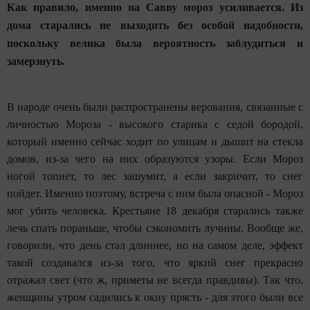
Как правило, именно на Савву мороз усиливается. Из
дома старались не выходить без особой надобности,
поскольку велика была вероятность заблудиться и
замерзнуть.
В народе очень были распространены верования, связанные с
личностью Мороза - высокого старика с седой бородой,
который именно сейчас ходит по улицам и дышит на стекла
домов, из-за чего на них образуются узоры. Если Мороз
ногой топнет, то лес зашумит, а если закричит, то снег
пойдет. Именно поэтому, встреча с ним была опасной - Мороз
мог убить человека. Крестьяне 18 декабря старались также
лечь спать пораньше, чтобы сэкономить лучины. Вообще же,
говорили, что день стал длиннее, но на самом деле, эффект
такой создавался из-за того, что яркий снег прекрасно
отражал свет (что ж, приметы не всегда правдивы). Так что,
женщины утром садились к окну прясть - для этого были все