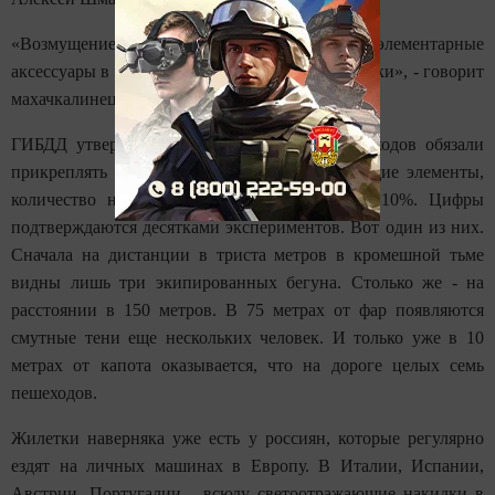
«Возмущение! Мы еще не привыкли одеть элементарные
аксессуары в машине, то ли детские эти скамейки», - говорит
махачкалинец Набигула Джаватханов.
ГИБДД утверждает, что с тех пор, как пешеходов обязали
прикреплять к верхней одежде светоотражающие элементы,
количество ночных наездов сократилось на 10%. Цифры
подтверждаются десятками экспериментов. Вот один из них.
Сначала на дистанции в триста метров в кромешной тьме
видны лишь три экипированных бегуна. Столько же - на
расстоянии в 150 метров. В 75 метрах от фар появляются
смутные тени еще нескольких человек. И только уже в 10
метрах от капота оказывается, что на дороге целых семь
пешеходов.
Жилетки наверняка уже есть у россиян, которые регулярно
ездят на личных машинах в Европу. В Италии, Испании,
Австрии, Португалии - всюду светоотражающие накидки в