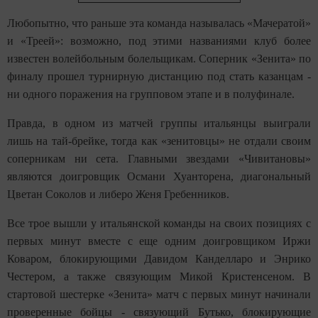
Любопытно, что раньше эта команда называлась «Мачератой»
и «Треей»: возможно, под этими названиями клуб более
известен волейбольным болельщикам. Соперник «Зенита» по
финалу прошел турнирную дистанцию под стать казанцам -
ни одного поражения на групповом этапе и в полуфинале.
Правда, в одном из матчей группы итальянцы выиграли
лишь на тай-брейке, тогда как «зенитовцы» не отдали своим
соперникам ни сета. Главными звездами «Чивитановы»
являются доигровщик Османи Хуанторена, диагональный
Цветан Соколов и либеро Женя Гребенников.
Все трое вышли у итальянской команды на своих позициях с
первых минут вместе с еще одним доигровщиком Иржи
Коваром, блокирующими Давидом Канделларо и Энрико
Честером, а также связующим Микой Кристенсеном. В
стартовой шестерке «Зенита» матч с первых минут начинали
проверенные бойцы - связующий Бутько, блокирующие