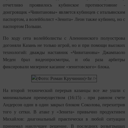
отчетливо проявилось кубинское противостояние -
доигровщик «Чивитановы» является кубинцев с итальянским
паспортом, а волейболист «Зенита» Леон также кубинец, но с
паспортом Польши.
По ходу сета волейболисты с Апеннинского полуострова
догоняли Казань не только игрой, но и при помощи высоких
технологий: дважды наставник «Чивитановы» Джампаоло
Медеи брал видеопросмотры, и оба раза арбитры
фиксировали мизерное касание «зенитовского» блока.
На второй технический перерыв казанцы все же ушли с
минимальным преимуществом (16:15) - при равном счете
Андерсон один в один закрыл блоком Соколова, перехитрив
того у сетки. В атаке у «Зенита» привычно продуктивен
Михайлов: диагональный практически в любой ситуации
принимал наилучшее решение. В последних розыгрышах