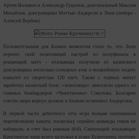
Артем Вольвич и Александр Гуцалюк, диагональный Максим
Михайлов, доигровщики Мэттью Андерсон и Леон (либеро -
Алексей Вербов).
Положительным для Казани моментом стало то, что Леон
перенес свой позитивный настрой из полуфинала в
решающий матч - итальянцы получили от казанского
доигровщика несколько солидных атак и мощнейшую подачу
навылет со скоростью 120 км/ч. Также с первых минут
заработал казанский блок: «зенитовцы» зачехлили одного из
главных бомбардиров «Чивитановы» Соколова. Болгарин
совсем скоро вернул должок и блоком остановил Андерсона.
В первой части дебютного сета игра больше напоминала
перетягивание каната, поскольку серийно команды очков не
набирали, и счет был равным (8:8). Связующий итальянцев
Кристенсон чаще всего загружал в атаке Хуанторену, поэтому