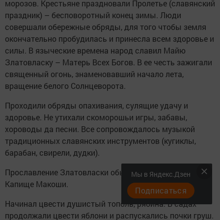
морозов. Крестьяне праздновали Пролетье (славянский
праздник) – бесповоротный конец зимы. Люди
совершали обережные обряды, для того чтобы земля
окончательно пробудилась и принесла всем здоровье и
силы. В языческие времена народ славил Майю
Златовласку – Матерь Всех Богов. В ее честь зажигали
священный огонь, знаменовавший начало лета,
вращение белого Солнцеворота.
Проходили обряды опахивания, сулящие удачу и
здоровье. Не утихали скоморошьи игры, забавы,
хороводы да песни. Все сопровождалось музыкой
традиционных славянских инструментов (кугиклы,
барабан, свирели, дудки).
Прославление Златовласки обычно происходило на
Мы в Яндекс.Дзен
Капище Макоши.
Подписаться
Начинал цвести душистый тополь, рябина. В садах
продолжали цвести яблони и распускались почки груш.