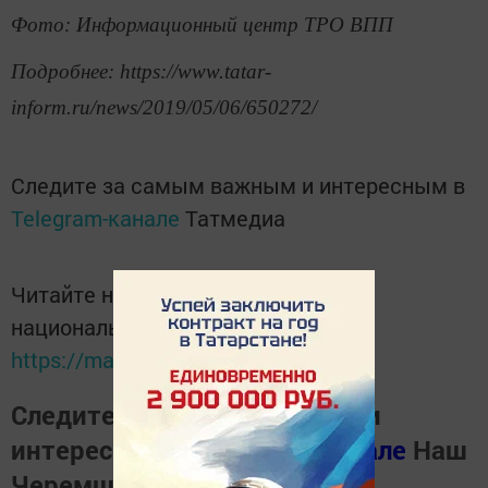
Фото: Информационный центр ТРО ВПП
Подробнее: https://www.tatar-
inform.ru/news/2019/05/06/650272/
Следите за самым важным и интересным в
Telegram-канале
Татмедиа
Читайте новости Татарстана в
национальном мессенджере MАХ:
https://max.ru/tatmedia
Следите за самым важным и
интересным в
Телеграм канале
Наш
Черемшан