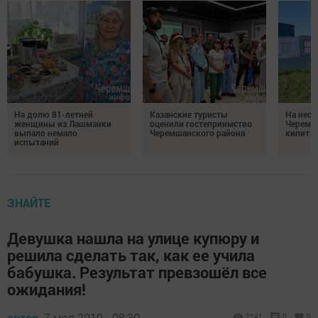
На долю 81-летней
Казанские туристы
На неск
женщины из Лашманки
оценили гостеприимство
Черемш
выпало немало
Черемшанского района
кипит р
испытаний
ЗНАЙТЕ
Девушка нашла на улице купюру и
решила сделать так, как ее учила
бабушка. Результат превзошёл все
ожидания!
автор,
7 мая 2019 - 08:30
2141
0
0