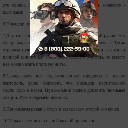
эти овощи. Нарежем их. Лук - полукольцами, морковку -
колечками.
6.Помидор помоем и мелко нарежем кубиком.
7.Для запекания можно использовать кулинарный рукав. Это
специальная кулинарная плотная плёнка в виде рукава. Тогда
отрезаем нужную длину рукава, закрываем один его конец
клипсой (они входят в комплект вместе с рукавом, но вместо
неё можно взять плотную нить).
8.Закладываем все подготовленные продукты в рукав:
картофель, фарш, морковку, лук, помидор, растительное
масло, соль и перец. При желании можно добавить любимые
специи. Рукой перемешиваем их.
9.Прижимаем рукав к столу и завязываем второй его конец.
10.Укладываем рукав на небольшой противень.