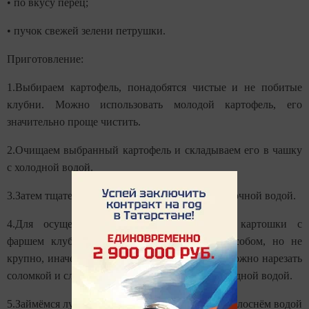
• по вкусу перец;
• пучок свежей зелени петрушки.
Приготовление:
1.Выбираем картофель, понадобятся чистые и не побитые
клубни. Можно использовать молодой картофель, его
значительно проще чистить.
2.Очищаем выбранный картофель и складываем его в чашку
с холодной водой.
3.Затем тщательно промываем клубни под проточной водой.
4.Для осуществления пошагового рецепта картошки с
фаршем клубни можно нарезать любым способом, но не
крупно, иначе она не пропечётся. К примеру, можно нарезать
соломкой и сложить пока в миску с чистой холодной водой.
5.Займёмся луком и морковкой. Почистим и ополоснём водой