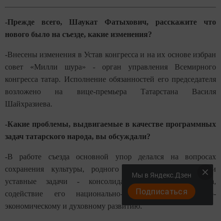
-Прежде всего, Шаукат Фатыхович, расскажите что
нового было на съезде, какие изменения?
-Внесены изменения в Устав конгресса и на их основе избран
совет «Милли шура» - орган управления Всемирного
конгресса татар. Исполнение обязанностей его председателя
возложено на вице-премьера Татарстана Василя
Шайхразиева.
-Какие проблемы, выдвигаемые в качестве программных
задач татарского народа, вы обсуждали?
-В работе съезда основной упор делался на вопросах
сохранения культуры, родного языка, традиций. Наши
Мы в Яндекс.Дзен
уставные задачи - консолидация татарского народа,
Подписаться
содействие его национально-культурному, социально-
экономическому и духовному развитию.