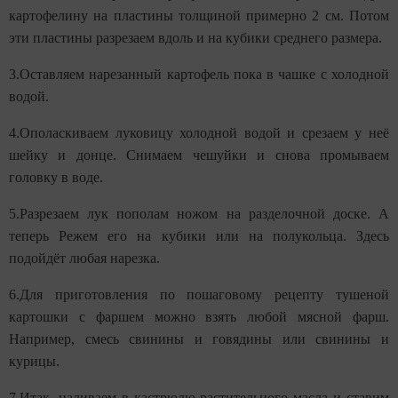
картофелину на пластины толщиной примерно 2 см. Потом
эти пластины разрезаем вдоль и на кубики среднего размера.
3.Оставляем нарезанный картофель пока в чашке с холодной
водой.
4.Ополаскиваем луковицу холодной водой и срезаем у неё
шейку и донце. Снимаем чешуйки и снова промываем
головку в воде.
5.Разрезаем лук пополам ножом на разделочной доске. А
теперь Режем его на кубики или на полукольца. Здесь
подойдёт любая нарезка.
6.Для приготовления по пошаговому рецепту тушеной
картошки с фаршем можно взять любой мясной фарш.
Например, смесь свинины и говядины или свинины и
курицы.
7.Итак, наливаем в кастрюлю растительного масла и ставим