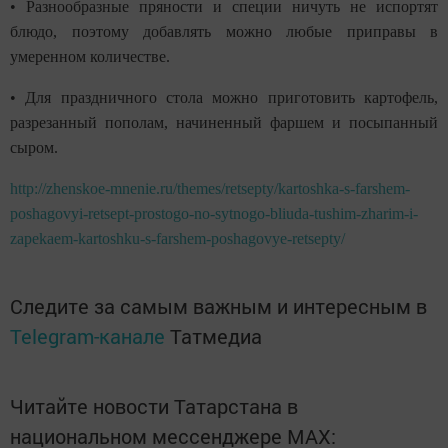
• Разнообразные пряности и специи ничуть не испортят
блюдо, поэтому добавлять можно любые приправы в
умеренном количестве.
• Для праздничного стола можно приготовить картофель,
разрезанный пополам, начиненный фаршем и посыпанный
сыром.
http://zhenskoe-mnenie.ru/themes/retsepty/kartoshka-s-farshem-
poshagovyi-retsept-prostogo-no-sytnogo-bliuda-tushim-zharim-i-
zapekaem-kartoshku-s-farshem-poshagovye-retsepty/
Следите за самым важным и интересным в
Telegram-канале
Татмедиа
Читайте новости Татарстана в
национальном мессенджере MАХ: