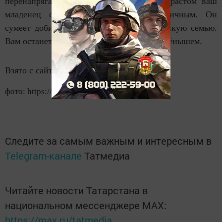
перенапрягаться. В любом случае, с возрастом ваш
младенец станет мудрым и оптимистичным. Он
сумеет добиться успеха и построить крепкую семью.
Вам останется только гордиться своим детёнышем.
Взято с сайта:
http://prostotak.net
фото: https://pixabay.com/
Следите за самым важным и интересным в
Telegram-канале
Татмедиа
Читайте новости Татарстана в
национальном мессенджере MАХ:
https://max.ru/tatmedia