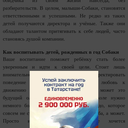
обидчика из своей жизни навсегда, без
разбирательств. В целом, малыши-Собаки, становятся
ответственными и успешными. Не редко из таких
детей получаются директора и учёные. Также они
обладают талантом притягивать к себе людей, часто
становясь душой компании.
Как воспитывать детей, рожденных в год Собаки
Ваше воспитание поможет ребёнку стать более
уверенным и идти к своей цели. Стоит лишь
внимательно присмотреться и подкорректировать
поведение и привычки малыш. Его любовь к
движению можно направить в спорт, может это
будущий олимпийский чемпион. В школе нужно
немного больше «надавить» на своё чадо, которое
совсем не стремиться хватать звёзды с неба, а может.
Просто иногда таким детям не хочется