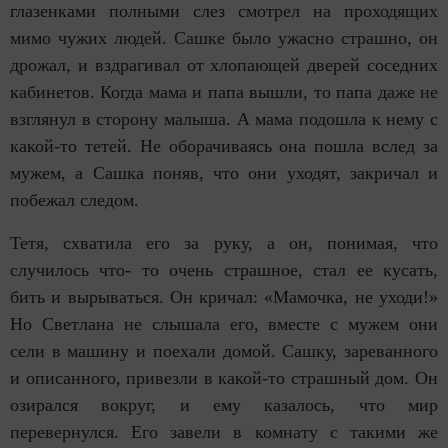
глазенками полными слез смотрел на проходящих
мимо чужих людей. Сашке было ужасно страшно, он
дрожал, и вздрагивал от хлопающей дверей соседних
кабинетов. Когда мама и папа вышли, то папа даже не
взглянул в сторону малыша. А мама подошла к нему с
какой-то тетей. Не оборачиваясь она пошла вслед за
мужем, а Сашка поняв, что они уходят, закричал и
побежал следом.
Тетя, схватила его за руку, а он, понимая, что
случилось что- то очень страшное, стал ее кусать,
бить и вырываться. Он кричал: «Мамочка, не уходи!»
Но Светлана не слышала его, вместе с мужем они
сели в машину и поехали домой. Сашку, зареванного
и описанного, привезли в какой-то страшный дом. Он
озирался вокруг, и ему казалось, что мир
перевернулся. Его завели в комнату с такими же