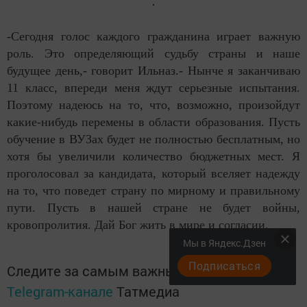
-Сегодня голос каждого гражданина играет важную
роль. Это определяющий судьбу страны и наше
будущее день,- говорит Ильназ.- Нынче я заканчиваю
11 класс, впереди меня ждут серьезные испытания.
Поэтому надеюсь на то, что, возможно, произойдут
какие-нибудь перемены в области образования. Пусть
обучение в ВУЗах будет не полностью бесплатным, но
хотя бы увеличили количество бюджетных мест. Я
проголосовал за кандидата, который вселяет надежду
на то, что поведет страну по мирному и правильному
пути. Пусть в нашей стране не будет войны,
кровопролития. Дай Бог жить в мире и согласии.
Мы в Яндекс.Дзен
Подписаться
Следите за самым важным и интересным в
Telegram-канале
Татмедиа