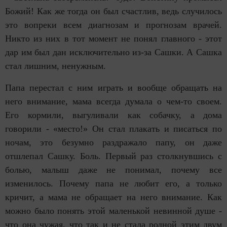
Божий! Как же тогда он был счастлив, ведь случилось
это вопреки всем диагнозам и прогнозам врачей.
Никто из них в тот момент не понял главного - этот
дар им был дан исключительно из-за Сашки. А Сашка
стал лишним, ненужным.
Папа перестал с ним играть и вообще обращать на
него внимание, мама всегда думала о чем-то своем.
Его кормили, выгуливали как собачку, а дома
говорили - «место!» Он стал плакать и писаться по
ночам, это безумно раздражало папу, он даже
отшлепал Сашку. Боль. Первый раз столкнувшись с
болью, малыш даже не понимал, почему все
изменилось. Почему папа не любит его, а только
кричит, а мама не обращает на него внимание. Как
можно было понять этой маленькой невинной душе -
что она чужая, что так и не стала родной этим двум