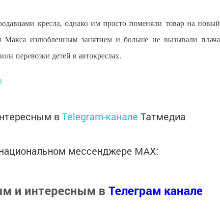
родавцами кресла, однако им просто поменяли товар на новый
ля Макса излюбленным занятием и больше не вызывали плача
ила перевозки детей в автокреслах.
3
интересным в
Telegram-канале
Татмедиа
в национальном мессенджере MАХ:
ым и интересным в
Телеграм канале