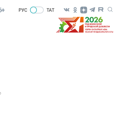
6+
РУС
ТАТ
0