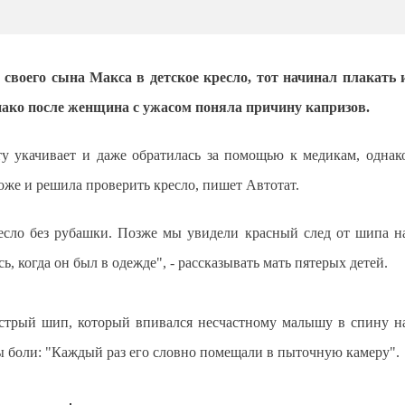
своего сына Макса в детское кресло, тот начинал плакать 
днако после женщина с ужасом поняла причину капризов.
ту укачивает и даже обратилась за помощью к медикам, однак
оже и решила проверить кресло, пишет Автотат.
есло без рубашки. Позже мы увидели красный след от шипа н
ь, когда он был в одежде", - рассказывать мать пятерых детей.
 острый шип, который впивался несчастному малышу в спину н
ы боли: "Каждый раз его словно помещали в пыточную камеру".