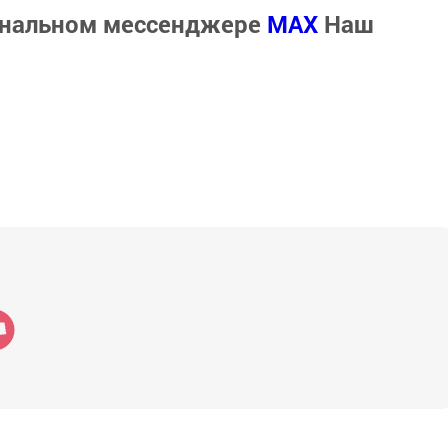
ональном мессенджере
MАХ
Наш