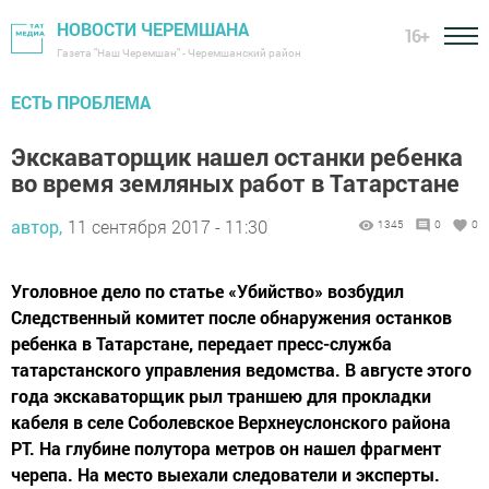
НОВОСТИ ЧЕРЕМШАНА
16+
Газета "Наш Черемшан" - Черемшанский район
ЕСТЬ ПРОБЛЕМА
Экскаваторщик нашел останки ребенка
во время земляных работ в Татарстане
автор,
11 сентября 2017 - 11:30
1345
0
0
Уголовное дело по статье «Убийство» возбудил
Следственный комитет после обнаружения останков
ребенка в Татарстане, передает пресс-служба
татарстанского управления ведомства. В августе этого
года экскаваторщик рыл траншею для прокладки
кабеля в селе Соболевское Верхнеуслонского района
РТ. На глубине полутора метров он нашел фрагмент
черепа. На место выехали следователи и эксперты.