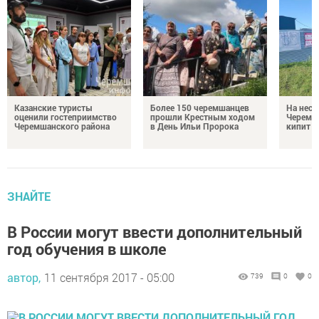
Казанские туристы
Более 150 черемшанцев
На неск
оценили гостеприимство
прошли Крестным ходом
Черемш
Черемшанского района
в День Ильи Пророка
кипит р
ЗНАЙТЕ
В России могут ввести дополнительный
год обучения в школе
автор,
11 сентября 2017 - 05:00
739
0
0