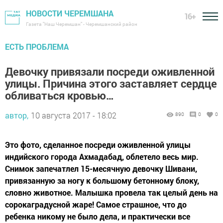
НОВОСТИ ЧЕРЕМШАНА
16+
Газета "Наш Черемшан" - Черемшанский район
ЕСТЬ ПРОБЛЕМА
Девочку привязали посреди оживленной
улицы. Причина этого заставляет сердце
обливаться кровью…
автор,
10 августа 2017 - 18:02
890
0
0
Это фото, сделанное посреди оживленной улицы
индийского города Ахмадабад, облетело весь мир.
Снимок запечатлел 15-месячную девочку Шивани,
привязанную за ногу к большому бетонному блоку,
словно животное. Малышка провела так целый день на
сорокаградусной жаре! Самое страшное, что до
ребенка никому не было дела, и практически все