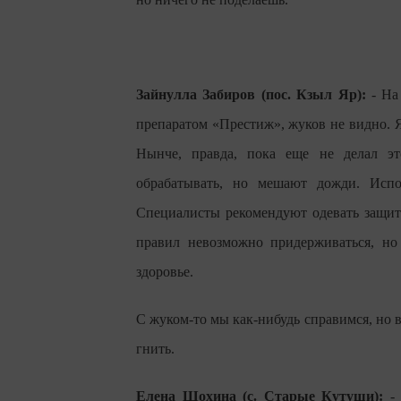
Зайнулла Забиров (пос. Кзыл Яр):
- На 
препаратом «Престиж», жуков не видно. 
Нынче, правда, пока еще не делал эт
обрабатывать, но мешают дожди. Испо
Специалисты рекомендуют одевать защитн
правил невозможно придерживаться, но
здоровье.
С жуком-то мы как-нибудь справимся, но в
гнить.
Елена Шохина (с. Старые Кутуши):
- 