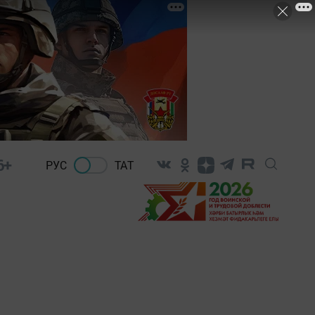
6+
РУС
ТАТ