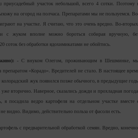
 приусадебный участок небольшой, всего 4 сотки. Поэтому 
ыхожу на огород на полчаса. Препаратами мы не пользуемся. Во
 играют на участке. Я считаю, что это очень вредно. Во-вторых
 и с жуком вполне можно бороться собирая вручную, бе
 20 соток без обработки ядохимикатами не обойтись.
кино):
- С внуком Олегом, проживающим в Шешминке, м
 препаратом «Корадо». Вредителей не стало. В настоящее врем
е колорадский жук появился позже обычного, в предыдущие год
уже вторично. Наверное, сказались дожди и прохладная погода
ь, я посадила ведро картофеля на отдельном участке вместе 
не видно. Видимо, действительно польза от фасоли есть.
ртофель с предварительной обработкой семян. Вредно, конечно