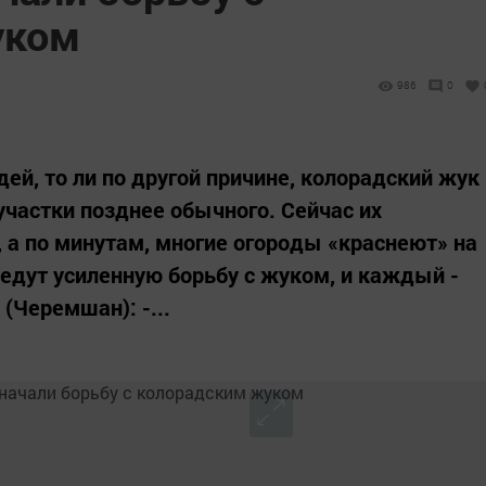
уком
986
0
ей, то ли по другой причине, колорадский жук
частки позднее обычного. Сейчас их
, а по минутам, многие огороды «краснеют» на
ведут усиленную борьбу с жуком, и каждый -
(Черемшан): -...