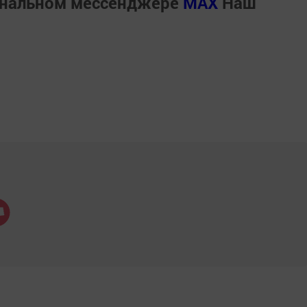
ональном мессенджере
MАХ
Наш