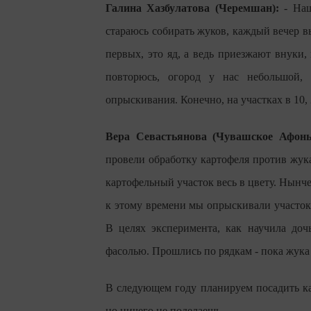
Галина Хазбулатова (Черемшан):
- Наш
стараюсь собирать жуков, каждый вечер в
первых, это яд, а ведь приезжают внуки,
повторюсь, огород у нас небольшой,
опрыскивания. Конечно, на участках в 10,
Вера Севастьянова (Чувашское Афонь
провели обработку картофеля против жука
картофельный участок весь в цвету. Нынч
к этому времени мы опрыскивали участок 
В целях эксперимента, как научила доч
фасолью. Прошлись по рядкам - пока жука 
В следующем году планируем посадить ка
но ничего не поделаешь.