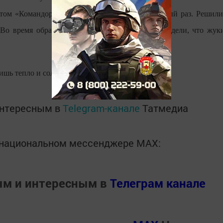
атом «Командор». Протравливали семена в первый раз. Решили
. Во время обработки междурядий картофеля увидели, что жук
ишь тепло и солнце.
интересным в
Telegram-канале
Татмедиа
в национальном мессенджере MАХ:
ым и интересным в
Телеграм канале