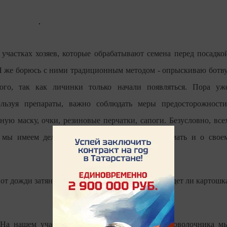
участках хозяев, которые обрабатывают семена перед посадко
Я же борюсь с ними традиционным методом - опрыскиваю ботву
ого, так как личинки только начали появляться. Пора уж
льзуя препараты, важно соблюдать меры предосторожности
ую маску, очки, резиновые перчатки, сапоги. Безусловно, все
 мы имеем дело с ядом, поэтому нужно подумать и о свое
от дожди затянулись, появились сомнения - не будет ли картошк
На нашем участке жуков не видно. Против проволочника м