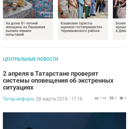
На долю 81-летней
Казанские туристы
Более 
женщины из Лашманки
оценили гостеприимство
прошли
выпало немало
Черемшанского района
в День 
испытаний
ЦЕНТРАЛЬНЫЕ НОВОСТИ
2 апреля в Татарстане проверят
системы оповещения об экстренных
ситуациях
Татар-информ,
28 марта 2019 - 17:16
1153
0
0