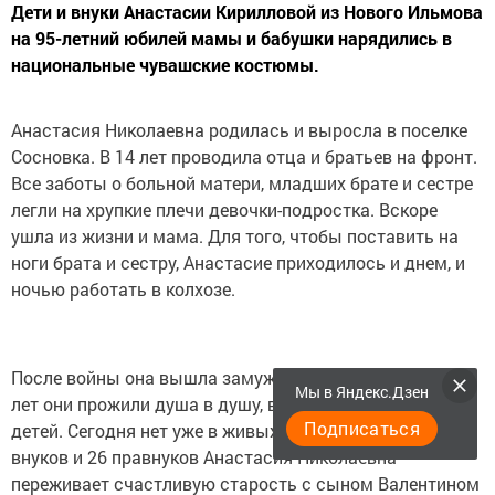
Дети и внуки Анастасии Кирилловой из Нового Ильмова
на 95-летний юбилей мамы и бабушки нарядились в
национальные чувашские костюмы.
Анастасия Николаевна родилась и выросла в поселке
Сосновка. В 14 лет проводила отца и братьев на фронт.
Все заботы о больной матери, младших брате и сестре
легли на хрупкие плечи девочки-подростка. Вскоре
ушла из жизни и мама. Для того, чтобы поставить на
ноги брата и сестру, Анастасие приходилось и днем, и
ночью работать в колхозе.
После войны она вышла замуж за Петра Кириллова. 45
Мы в Яндекс.Дзен
лет они прожили душа в душу, воспитали шестерых
Подписаться
детей. Сегодня нет уже в живых ее мужа. А бабушка 18
внуков и 26 правнуков Анастасия Николаевна
переживает счастливую старость с сыном Валентином