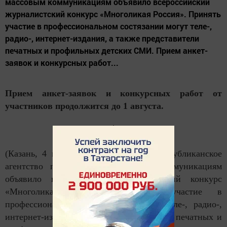
массовым коммуникациям объявило всероссийский
журналистский конкурс «Многоликая Россия». Принять
участие в профессиональном состязании могут теле-,
радио-, интернет-издания, а также представители
печатных и профильных детских СМИ. Прием анкет-
заявок и конкурсных работ...
Прием анкет-заявок и конкурсных работ от
участников продолжится до 1 августа.
(Казань, 4 июля, «Татар-информ»). Республиканское
агентство по печати и массовым коммуникациям
объявило всероссийский журналистский конкурс
«Многоликая Россия». Принять участие в
профессиональном состязании могут теле-, радио-,
интернет-издания, а также представители печатных и