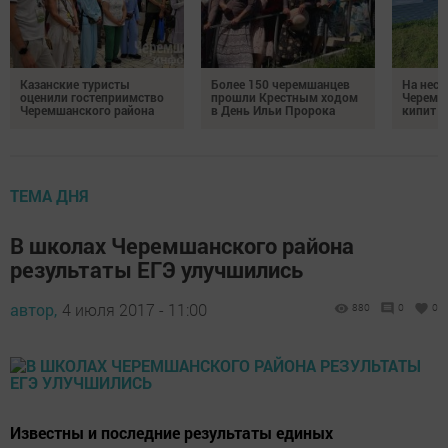
Казанские туристы
Более 150 черемшанцев
На неск
оценили гостеприимство
прошли Крестным ходом
Черемш
Черемшанского района
в День Ильи Пророка
кипит р
ТЕМА ДНЯ
В школах Черемшанского района
результаты ЕГЭ улучшились
автор,
4 июля 2017 - 11:00
880
0
0
Известны и последние результаты единых