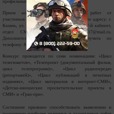
профильных детских СМИ.
Прием анкет-заявок и конкурсных работ от
участников осуществляется до 1 августа по адресу: г.
Казань, ул. Декабристов, д. 2, 6-й этаж, 7-й кабинет,
отдел СМИ. E-mail: mnogolikaya2017@mail.ru.
Дополнительные справки можно получить по
телефону: 8 (843) 570-31-12.
Конкурс проводится по семи номинациям: «Цикл
телесюжетов», «Телепроект (документальный фильм,
цикл телепрограмм)», «Цикл радиопередач
(репортажей)», «Цикл публикаций в печатных
изданиях», «Цикл материалов в интернет-СМИ»,
«Детско-юношеские просветительские проекты в
СМИ» и «Гран-при».
Состязание призвано способствовать выявлению и
поощрению наиболее значимых и талантливых работ