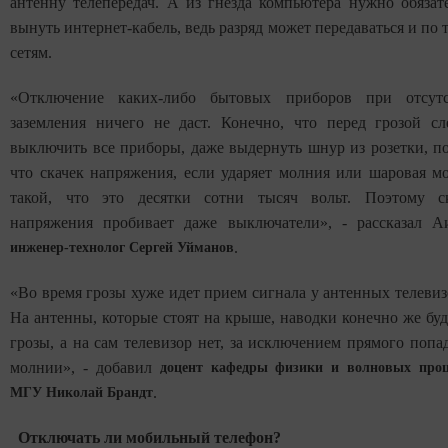
антенну телепередач. А из гнезда компьютера нужно обязат
вынуть интернет-кабель, ведь разряд может передаваться и по 
сетям.
«Отключение каких-либо бытовых приборов при отсутс
заземления ничего не даст. Конечно, что перед грозой сл
выключить все приборы, даже выдернуть шнур из розетки, п
что скачек напряжения, если ударяет молния или шаровая м
такой, что это десятки сотни тысяч вольт. Поэтому с
напряжения пробивает даже выключатели», - рассказал А
инженер-технолог Сергей Уйманов
.
«Во время грозы хуже идет прием сигнала у антенных телевиз
На антенны, которые стоят на крыше, наводки конечно же буд
грозы, а на сам телевизор нет, за исключением прямого попа
молнии», - добавил
доцент кафедры физики и волновых проц
МГУ Николай Брандт
.
Отключать ли мобильный телефон?