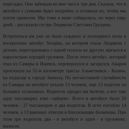
пересадка. Она забежала ко мне часа в три дня. Сказала, что в
автобусе с сумками будет неудобно, и оставила их, чтобы мы
потом привезли. Мы тоже к маме собирались, но через
пару
дней, - рассказала сестра Людмилы Светлана Груздева.
Встретиться им уже не было суждено: в полпервого ночи в
воскресенье автобус Neoplan, на котором ехала Людмила с
детьми, перестраиваясь с одной полосы на другую, врезался в
параллельно идущий грузовик. После этого автобус, который
ехал из Самары в
Ижевск
, перевернулся и загорелся. Авария
произошла на 52-м километре трассы
Альметьевск
- Казань,
на подъезде к городу Заинску. По несчастливой случайности
из Самары на автобусе уехали 13 человек, еще 13 подсели на
больших остановках. Водитель продал им билеты, а вот еще
одну пассажирку взял «зайцем». Всего в автобусе было 29
человек - 27 пассажиров и два водителя. В огне погибли 14
человек, а 13 раненых отвезли в близлежащие больницы. При
этом три водителя, два - в автобусе и один - в грузовике,
выжили.