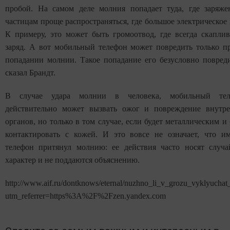
пробой. На самом деле молния попадает туда, где заряж
частицам проще распространяться, где большое электрическое 
К примеру, это может быть громоотвод, где всегда скаплив
заряд. А вот мобильный телефон может повредить только п
попадании молнии. Такое попадание его безусловно повреди
сказал Брандт.
В случае удара молнии в человека, мобильный тел
действительно может вызвать ожог и повреждение внутр
органов, но только в том случае, если будет металлическим и 
контактировать с кожей. И это вовсе не означает, что и
телефон притянул молнию: ее действия часто носят случ
характер и не поддаются объяснению.
http://www.aif.ru/dontknows/eternal/nuzhno_li_v_grozu_vyklyuchat
utm_referrer=https%3A%2F%2Fzen.yandex.com