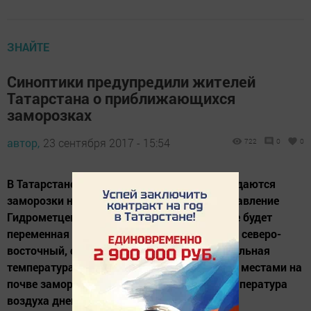
ЗНАЙТЕ
Синоптики предупредили жителей
Татарстана о приближающихся
заморозках
автор,
23 сентября 2017 - 15:54
722
0
0
В Татарстане 23-25 сентября локально ожидаются
заморозки на почве до 0..-3˚, сообщает управление
Гидрометцентра по РТ. Завтра в республике будет
переменная облачность, без осадков. Ветер северо-
восточный, слабый до умеренного. Минимальная
температура воздуха ночью 0..+5 градусов, местами на
почве заморозки -1..-3˚. Максимальная температура
воздуха днем 10-15 градусов тепла.