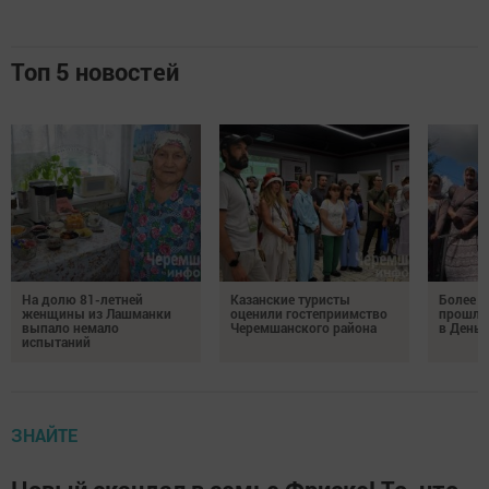
Топ 5 новостей
На долю 81-летней
Казанские туристы
Более 
женщины из Лашманки
оценили гостеприимство
прошли
выпало немало
Черемшанского района
в День 
испытаний
ЗНАЙТЕ