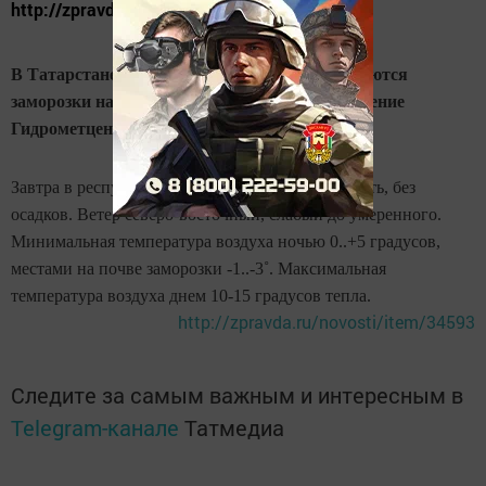
http://zpravda.ru/novosti/item/34593
В Татарстане 23-25 сентября локально ожидаются
заморозки на почве до 0..-3˚, сообщает управление
Гидрометцентра по РТ.
Завтра в республике будет переменная облачность, без
осадков. Ветер северо-восточный, слабый до умеренного.
Минимальная температура воздуха ночью 0..+5 градусов,
местами на почве заморозки -1..-3˚. Максимальная
температура воздуха днем 10-15 градусов тепла.
http://zpravda.ru/novosti/item/34593
Следите за самым важным и интересным в
Telegram-канале
Татмедиа