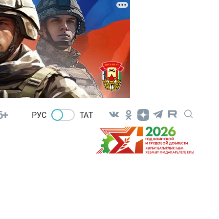
6+
РУС
ТАТ