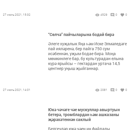
27 июль 2021, 15:32
4529
0
0
“Сөлчә” пайчыларына бодай бирә
Әлеге хуҗалык Яңа һәм Иске Элмәледәге
пай ияләренә, бер пайга 750 сум
исәбеннән, уҗым бодае бирә. Моңа
мөмкинлеге бар, бу культурадан елына
күрә ярыйсы – гектардан уртача 14,5
центнер уңыш җыйганнар.
27 июль 2021, 14:01
2081
0
0
Юкә чәчәге чәе мускуллар авыртуын
бетерә, тромблардан һәм ашказаны
җәрәхәтеннән саклый
Белгечләр юкә чәен иң файдалы