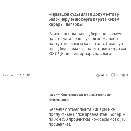
Чирмешән суды ялган документлар
белән йөрүче шоферга карата хөкем
карары чыгарды
Район авылларының берсендә яшәүче
ир-егет узган елны ук ялган машина
йөртү таныклыгы сатып ала. Ләкин ул
аның белән озак та йөрми, ике айдан соң
ЮХИДИ инспекторларына эләгә.
27 июль 2021, 16:01
4698
0
0
Бәясе бик төшкән азык-төлекне
атаганнар
Беренче яртыеллыкта нибары ике
продуктның бәясе арзанайган. Болар –
лимон (30 процентка) һәм сарымсак (10
процентка).