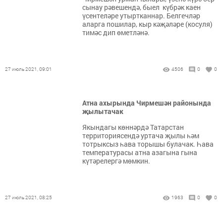
сынау рәвешендә, быел күбрәк каен
үсентеләре утыртканнар. Белгечләр
аларга пошилар, кыр кәҗәләре (косуля)
тимәс дип өметләнә.
27 июль 2021, 09:01
4506
0
0
Атна ахырында Чирмешән районында
җылытачак
Якындагы көннәрдә Татарстан
территориясендә уртача җылы һәм
тотрыксыз һава торышы булачак. Һава
температурасы атна азагына гына
күтәрелергә мөмкин.
27 июль 2021, 08:25
1963
0
0