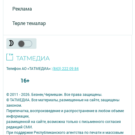
Реклама
Төрле темалар
Телефон АО «ТАТМЕДИА»:
(843) 222 09 84
16+
© 2011 - 2026. Безнең Чирмешән. Все права защищены.
© ТАТМЕДИА. Все материалы, размещенные на сайте, защищены
законом.
Перепечатка, воспроизведение и распространение в любом объеме
информации,
размещенной на сайте, возможна только с письменного согласия
редакций СМИ.
При поддержке Республиканского агентства по печати и массовым