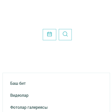
Баш бит
Видеолар
Фотолар галереясы