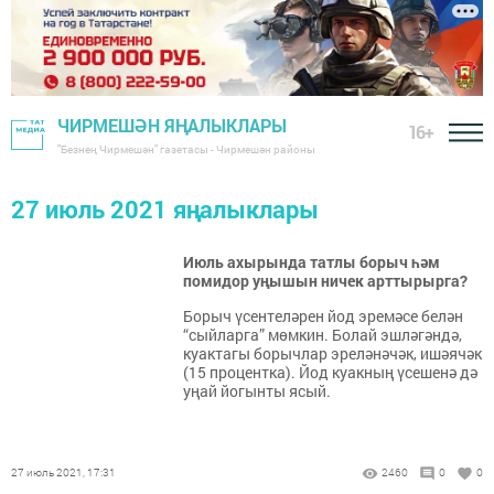
ЧИРМЕШӘН ЯҢАЛЫКЛАРЫ
16+
"Безнең Чирмешән" газетасы - Чирмешән районы
27 июль 2021 яңалыклары
Июль ахырында татлы борыч һәм
помидор уңышын ничек арттырырга?
Борыч үсентеләрен йод эремәсе белән
“сыйларга” мөмкин. Болай эшләгәндә,
куактагы борычлар эреләнәчәк, ишәячәк
(15 процентка). Йод куакның үсешенә дә
уңай йогынты ясый.
27 июль 2021, 17:31
2460
0
0