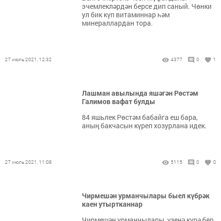
эчемлекләрдән берсе дип саный. Чөнки
ул бик күп витаминнар һәм
минераллардан тора.
27 июль 2021, 12:32
4377
0
1
Лашман авылында яшәгән Рөстәм
Галимов вафат булды
84 яшьлек Рөстәм бабайга еш бара,
аның бакчасын күреп хозурлана идек.
27 июль 2021, 11:08
5115
0
0
Чирмешән урманчылары быел күбрәк
каен утыртканнар
Чирмешән урманчылары, үзенә күрә бер