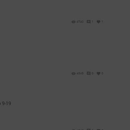
4740
1
1
4545
0
0
 9-19