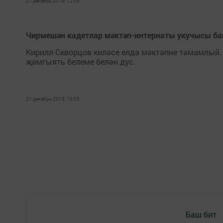
21 декабрь 2019, 12:05
Чирмешән кадетлар мәктәп-интернаты укучысы ба
Кирилл Скворцов киләсе елда мәктәпне тәмамлый. 
җәмгыять белеме белән дус.
21 декабрь 2019, 10:05
Баш бит