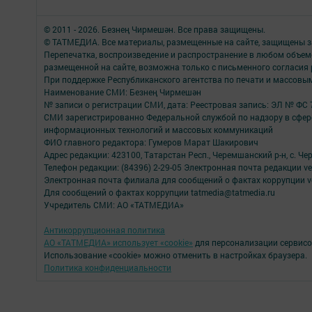
© 2011 - 2026. Безнең Чирмешән. Все права защищены.
© ТАТМЕДИА. Все материалы, размещенные на сайте, защищены з
Перепечатка, воспроизведение и распространение в любом объе
размещенной на сайте, возможна только с письменного согласия
При поддержке Республиканского агентства по печати и массов
Наименование СМИ: Безнең Чирмешән
№ записи о регистрации СМИ, дата: Реестровая запись: ЭЛ № ФС 7
СМИ зарегистрированно Федеральной службой по надзору в сфере
информационных технологий и массовых коммуникаций
ФИО главного редактора: Гумеров Марат Шакирович
Адрес редакции: 423100, Татарстан Респ., Черемшанский р-н, с. Че
Телефон редакции: (84396) 2-29-05 Электронная почта редакции ver
Электронная почта филиала для сообщений о фактах коррупции ve
Для сообщений о фактах коррупции tatmedia@tatmedia.ru
Учредитель СМИ: АО «ТАТМЕДИА»
Антикоррупционная политика
АО «ТАТМЕДИА» использует «cookie»
для персонализации сервисо
Использование «cookie» можно отменить в настройках браузера.
Политика конфиденциальности