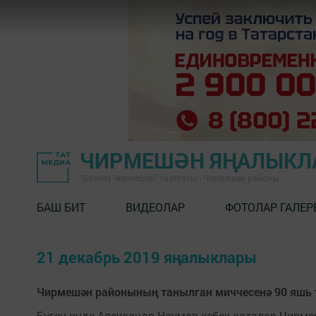
ЧИРМЕШӘН ЯҢАЛЫКЛ
"Безнең Чирмешән" газетасы - Чирмешән районы
БАШ БИТ
ВИДЕОЛАР
ФОТОЛАР ГАЛЕР
21 декабрь 2019 яңалыклары
Чирмешән районының танылган миччесенә 90 яшь 
Бүген инде Александр Наумов кебек осталар Чирм