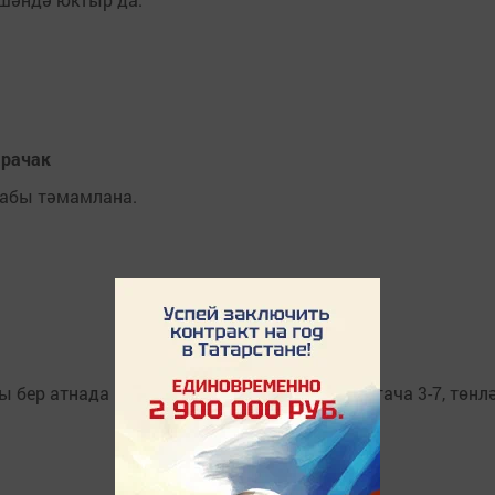
арачак
абы тәмамлана.
 бер атнада һава температурасы көндез уртача 3-7, төнлә