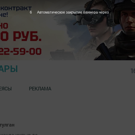
6
Автоматическое закрытие баннера через
АРЫ
1
ЕЯСЫ
РЕКЛАМА
тулган
ешәндә юктыр да.