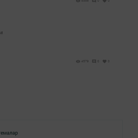
4546
0
0
әм
4579
0
0
темалар