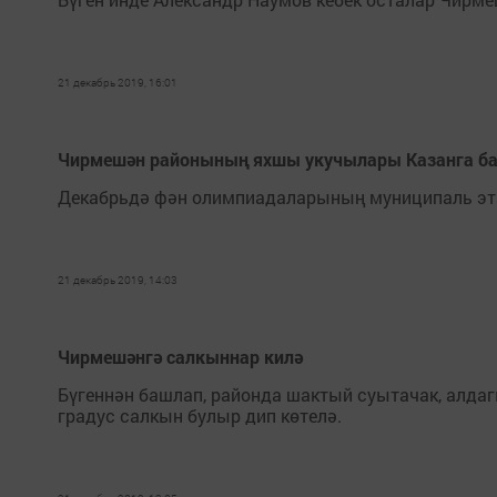
21 декабрь 2019, 16:01
Чирмешән районының яхшы укучылары Казанга б
Декабрьдә фән олимпиадаларының муниципаль эт
21 декабрь 2019, 14:03
Чирмешәнгә салкыннар килә
Бүгеннән башлап, районда шактый суытачак, алдагы
градус салкын булыр дип көтелә.