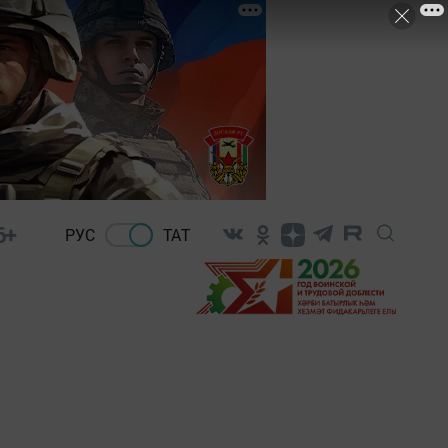
6+
РУС
ТАТ