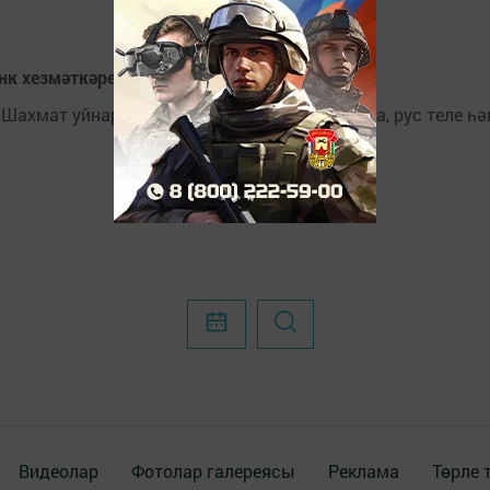
нк хезмәткәре булырга хыяллана
Шахмат уйнарга яратучы яшь егет матматика, рус теле һ
Видеолар
Фотолар галереясы
Реклама
Төрле 