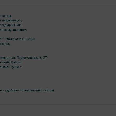
аконом.
ме информации,
 редакций СМИ.
ым коммуникациям.
7 - 78418 от 29.05.2020
 связи,
ремшан, ул. Первомайская, д. 27
stka07@list.ru
rstka07@list.ru
в и удобства пользователей сайтом.