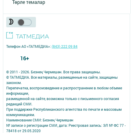
Төрле темалар
Телефон АО «ТАТМЕДИА»:
(843) 222 09 84
16+
© 2011 - 2026. Безнең Чирмешән. Все права защищены.
© ТАТМЕДИА. Все материалы, размещенные на сайте, защищены
законом.
Перепечатка, воспроизведение и распространение в любом объеме
информации,
размещенной на сайте, возможна только с письменного согласия
редакций СМИ.
При поддержке Республиканского агентства по печати и массовым
коммуникациям.
Наименование СМИ: Безнең Чирмешән
№ записи о регистрации СМИ, дата: Реестровая запись: ЭЛ № ФС 77 -
78418 от 29.05.2020