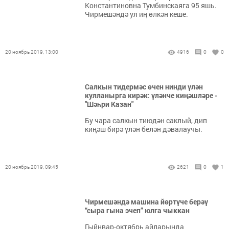
Константиновна Тумбинскаяга 95 яшь.
Чирмешәндә ул иң өлкән кеше.
20 ноябрь 2019, 13:00
4916
0
0
Салкын тидермәс өчен нинди үлән
кулланырга кирәк: үләнче киңәшләре -
"Шәһри Казан"
Бу чара салкын тиюдән саклый, дип
киңәш бирә үлән белән дәвалаучы.
20 ноябрь 2019, 09:45
2621
0
1
Чирмешәндә машина йөртүче берәү
“сыра гына эчеп” юлга чыккан
Гыйнвар-октябрь айларында