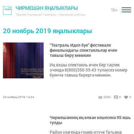
ЧИРМЕШӘН ЯҢАЛЫКЛАРЫ
16+
"Безнең Чирмешән" газетасы - Чирмешән районы
20 ноябрь 2019 яңалыклары
“Театраль Идел буе" фестивале
финалындагы спектакльләр өчен
тавыш бирү мөмкин
Иң яхшы спектакль өчен бер тәүлек
эчендә 8(800)350-35-43 түләүсез номер
буенча тавыш бирергә мөмкин.
20 ноябрь 2019, 14:24
2202
0
0
Чирмешәннең иң өлкән кешесенә 95 яшь
тулды
Район үзәгендә гомер итүче Татьяна