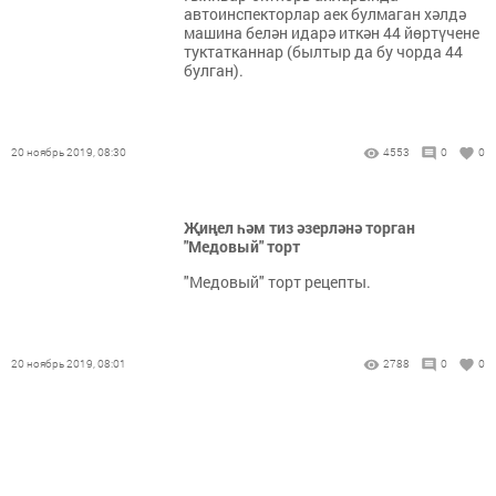
автоинспекторлар аек булмаган хәлдә
машина белән идарә иткән 44 йөртүчене
туктатканнар (былтыр да бу чорда 44
булган).
20 ноябрь 2019, 08:30
4553
0
0
Җиңел һәм тиз әзерләнә торган
"Медовый" торт
"Медовый" торт рецепты.
20 ноябрь 2019, 08:01
2788
0
0