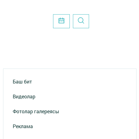
Баш бит
Видеолар
Фотолар галереясы
Реклама