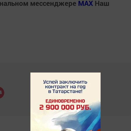
ональном мессенджере
MАХ
Наш