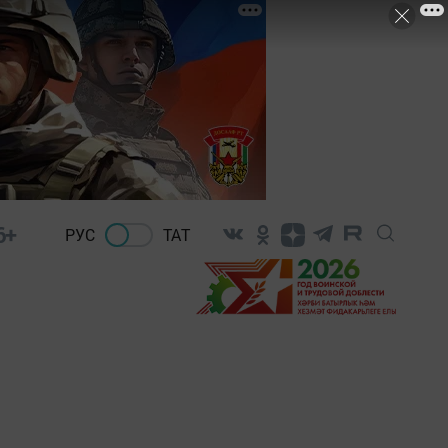
6+
РУС
ТАТ