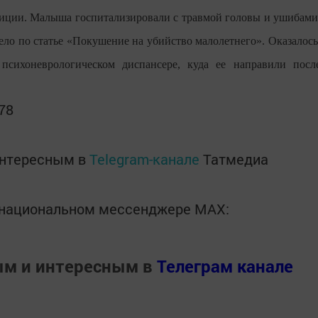
лиции. Малыша госпитализировали с травмой головы и ушибами
ело по статье «Покушение на убийство малолетнего». Оказалось
 психоневрологическом диспансере, куда ее направили посл
278
интересным в
Telegram-канале
Татмедиа
в национальном мессенджере MАХ:
ым и интересным в
Телеграм канале