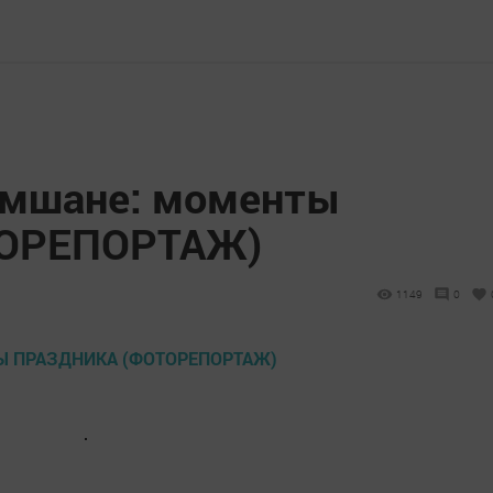
емшане: моменты
ТОРЕПОРТАЖ)
1149
0