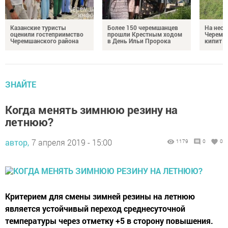
Казанские туристы
Более 150 черемшанцев
На неск
оценили гостеприимство
прошли Крестным ходом
Черемш
Черемшанского района
в День Ильи Пророка
кипит р
ЗНАЙТЕ
Когда менять зимнюю резину на
летнюю?
автор,
7 апреля 2019 - 15:00
1179
0
0
Критерием для смены зимней резины на летнюю
является устойчивый переход среднесуточной
температуры через отметку +5 в сторону повышения.