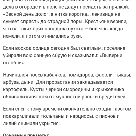
дела в огороде и в поле не дадут посидеть за прялкой:
«Весной день долог, а нитка коротка», ленивица не
сумеет спрясть до страдной поры. Крестьяне верили,
что на таких прях нападала сухота – болезнь, когда
немели, а потом отнимались руки.
Если восход солнца сегодня был светлым, поселяне
убирали всю санную сбрую и сказывали: «Выверни
оглобли».
Начинался посев кабачков, помидоров, фасоли, тыквы,
арбуза, дыни. Для прорастания закладывается
картофель. Кусты черной смородины и крыжовника
обливали кипятком от мучнистой росы и вредителей.
Если снег к тому времени окончательно сходил, азотом
подкармливали тюльпаны и нарциссы, с пионов и
лилий снимали укрытия.
Основные приметы: