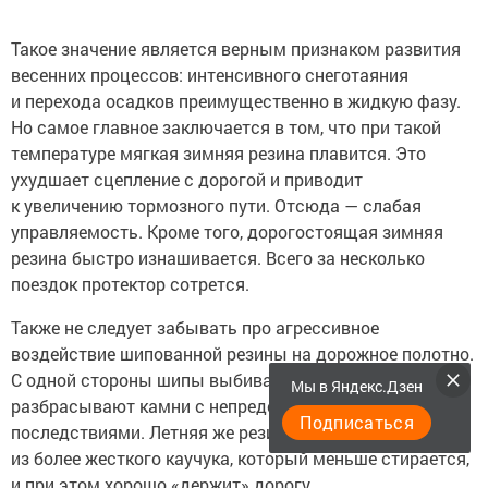
Такое значение является верным признаком развития
весенних процессов: интенсивного снеготаяния
и перехода осадков преимущественно в жидкую фазу.
Но самое главное заключается в том, что при такой
температуре мягкая зимняя резина плавится. Это
ухудшает сцепление с дорогой и приводит
к увеличению тормозного пути. Отсюда — слабая
управляемость. Кроме того, дорогостоящая зимняя
резина быстро изнашивается. Всего за несколько
поездок протектор сотрется.
Также не следует забывать про агрессивное
воздействие шипованной резины на дорожное полотно.
С одной стороны шипы выбивают колею, а с другой —
Мы в Яндекс.Дзен
разбрасывают камни с непредсказуемыми
Подписаться
последствиями. Летняя же резина производится
из более жесткого каучука, который меньше стирается,
и при этом хорошо «держит» дорогу.