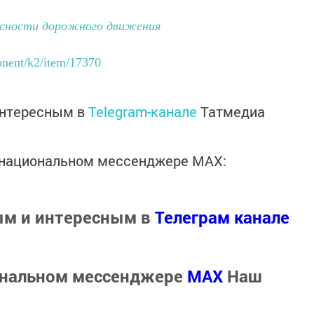
асности дорожного движения
nent/k2/item/17370
интересным в
Telegram-канале
Татмедиа
в национальном мессенджере MАХ:
ым и интересным в
Телеграм канале
ональном мессенджере
MАХ
Наш