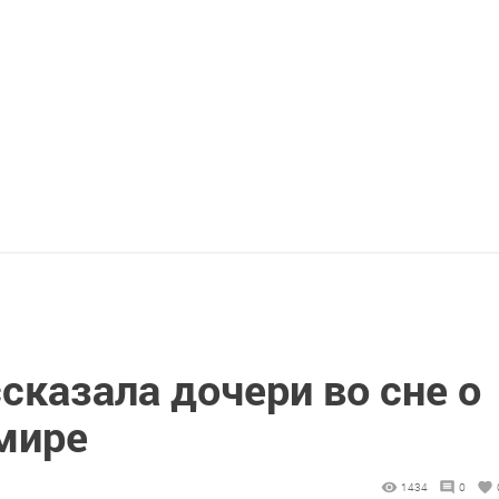
сказала дочери во сне о
мире
1434
0