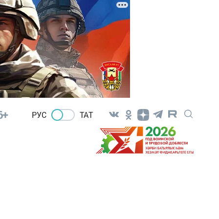
6+
РУС
ТАТ