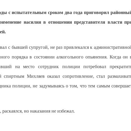
оды с испытательным сроком два года приговорил районны
рименение насилия в отношении представителя власти пр
ей.
вал с бывшей супругой, не раз привлекался к административно
ного порядка в состоянии алкогольного опьянения. Когда он 
ывший на место сотрудник полиции потребовал прекратит
й спиртным Михляев оказал сопротивление, стал размахиват
ника полиции, не задумываясь о том, что тем самым совершае
раскаялся, но наказания не избежал.