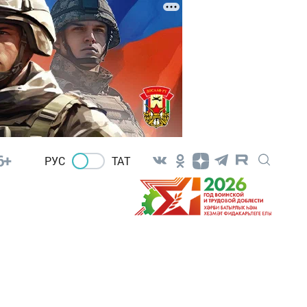
6+
РУС
ТАТ