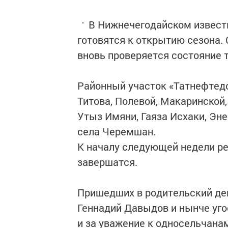
В Нижнечегодайском извес
готовятся к открытию сезона.
вновь проверяется состояние т
Районный участок «Татнефтедо
Титова, Полевой, Макаринской,
Утыз Имяни, Гаяза Исхаки, Эне
села Черемшан.
К началу следующей недели р
завершатся.
Пришедших в родительский де
Геннадий Давыдов и нынче уго
и за уважение к односельчана