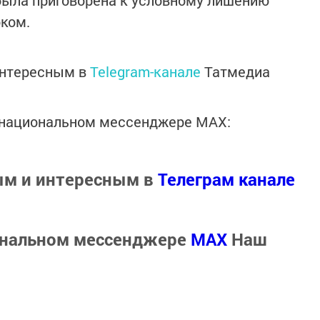
была приговорена к условному лишению
ком.
интересным в
Telegram-канале
Татмедиа
в национальном мессенджере MАХ:
ым и интересным в
Телеграм канале
ональном мессенджере
MАХ
Наш