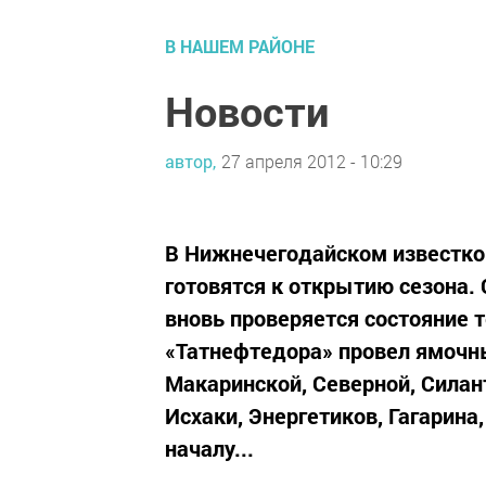
В НАШЕМ РАЙОНЕ
Новости
автор,
27 апреля 2012 - 10:29
В Нижнечегодайском известк
готовятся к открытию сезона.
вновь проверяется состояние т
«Татнефтедора» провел ямочны
Макаринской, Северной, Силант
Исхаки, Энергетиков, Гагарина
началу...