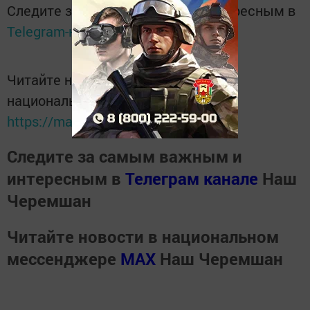
Следите за самым важным и интересным в
Telegram-канале
Татмедиа
Читайте новости Татарстана в
национальном мессенджере MАХ:
https://max.ru/tatmedia
Следите за самым важным и
интересным в
Телеграм канале
Наш
Черемшан
Читайте новости в национальном
мессенджере
MАХ
Наш Черемшан