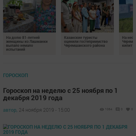
На долю 81-летней
Казанские туристы
На неск
женщины из Лашманки
оценили гостеприимство
Черемш
выпало немало
Черемшанского района
кипит р
испытаний
ГОРОСКОП
Гороскоп на неделю с 25 ноября по 1
декабря 2019 года
автор,
24 ноября 2019 - 15:00
1064
0
0