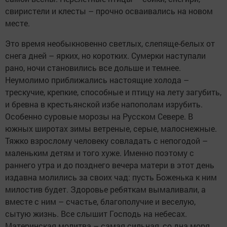
свиристели и клесты – прочно осваивались на новом
месте.
Это время необыкновенно светлых, слепяще-белых от
снега дней – ярких, но коротких. Сумерки наступали
рано, ночи становились все дольше и темнее.
Неумолимо приближались настоящие холода –
трескучие, крепкие, способные и птицу на лету загубить,
и бревна в крестьянской избе напополам изрубить.
Особенно суровые морозы на Русском Севере. В
южных широтах зимы ветреные, серые, малоснежные.
Тяжко взрослому человеку совладать с непогодой –
маленьким детям и того хуже. Именно поэтому с
раннего утра и до позднего вечера матери в этот день
издавна молились за своих чад: пусть Боженька к ним
милостив будет. Здоровье ребяткам вымаливали, а
вместе с ним – счастье, благополучие и веселую,
сытую жизнь. Все слышит Господь на небесах.
Материнская молитва – самая сильная, со дна моря,