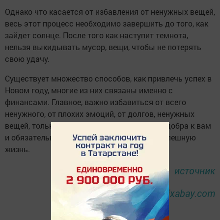
Однако что касается от избавления от ненужных вещей,
весь этот процесс необходимо завершить до того, как
зайдет солнце. После того как наступит темнота,
нельзя выкидывать мусор, вещи, чтобы не потерять
свою удачу.
Существует множество способов, как привлечь успех в
Новом году, многие из них связаны именно с
финансами. Главное, важно избавиться от всего
ненужного, от плохих эмоций, от долгов, ненужных
вещей, только в этом случае мышка будет добра к вам
и обязательно обеспечит вам удачную и успешную
жизнь.
источник
фото:
pixabay.com