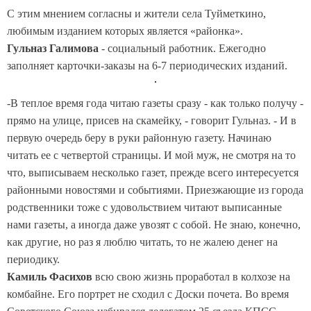
С этим мнением согласны и жители села Туйметкино,
любимым изданием которых является «районка».
Гульназ Галимова
- социальный работник. Ежегодно
заполняет карточки-заказы на 6-7 периодических изданий.
-В теплое время года читаю газеты сразу - как только получу -
прямо на улице, присев на скамейку, - говорит Гульназ. - И в
первую очередь беру в руки районную газету. Начинаю
читать ее с четвертой страницы. И мой муж, не смотря на то
что, выписываем несколько газет, прежде всего интересуется
районными новостями и событиями. Приезжающие из города
родственники тоже с удовольствием читают выписанные
нами газеты, а иногда даже увозят с собой. Не знаю, конечно,
как другие, но раз я люблю читать, то не жалею денег на
периодику.
Камиль Фасихов
всю свою жизнь проработал в колхозе на
комбайне. Его портрет не сходил с Доски почета. Во время