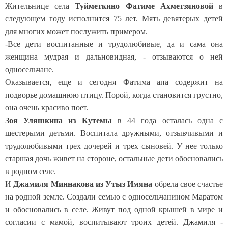
Жительнице села
Туйметкино Фатиме Ахметзяновой
в
следующем году исполнится 75 лет. Мять девятерых детей
для многих может послужить примером.
-Все дети воспитанные и трудолюбивые, да и сама она
женщина мудрая и дальновидная, - отзываются о ней
односельчане.
Оказывается, еще и сегодня Фатима апа содержит на
подворье домашнюю птицу. Порой, когда становится грустно,
она очень красиво поет.
Зоя Уляшкина из Кутемы
в 44 года осталась одна с
шестерыми детьми. Воспитала дружными, отзывчивыми и
трудолюбивыми трех дочерей и трех сыновей. У нее только
старшая дочь живет на стороне, остальные дети обосновались
в родном селе.
И
Джамиля Миннакова из Утыз Имяна
обрела свое счастье
на родной земле. Создали семью с односельчанином Маратом
и обосновались в селе. Живут под одной крышей в мире и
согласии с мамой, воспитывают троих детей. Джамиля -