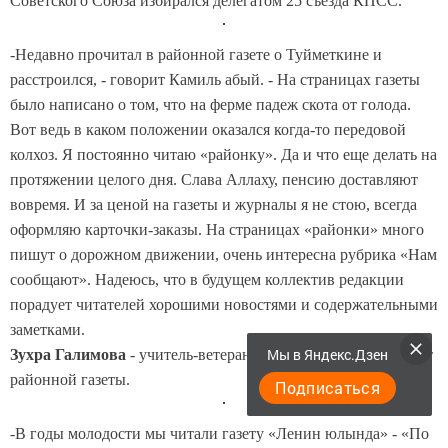
Советского Союза избирался делегатом 25 съезда КПСС.
-Недавно прочитал в районной газете о Туйметкине и
расстроился, - говорит Камиль абый. - На страницах газеты
было написано о том, что на ферме падеж скота от голода.
Вот ведь в каком положении оказался когда-то передовой
колхоз. Я постоянно читаю «районку». Да и что еще делать на
протяжении целого дня. Слава Аллаху, пенсию доставляют
вовремя. И за ценой на газеты и журналы я не стою, всегда
оформляю карточки-заказы. На страницах «районки» много
пишут о дорожном движении, очень интересна рубрика «Нам
сообщают». Надеюсь, что в будущем коллектив редакции
порадует читателей хорошими новостями и содержательными
заметками.
Мы в Яндекс.Дзен
Зухра Галимова
- учитель-ветеран, активный корреспондент
районной газеты.
Подписаться
-В годы молодости мы читали газету «Ленин юлында» - «По