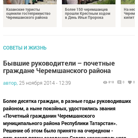
Казанские туристы
Более 150 черемшанцев
На неск
оценили гостеприимство
прошли Крестным ходом
Черемш
Черемшанского района
в День Ильи Пророка
кипит р
СОВЕТЫ И ЖИЗНЬ
Бывшие руководители – почетные
граждане Черемшанского района
автор,
25 ноября 2014 - 12:39
818
0
0
Более десятка граждан, в разные годы руководивших
районом, а ныне покойных, удостоились звания
«Почетный гражданин Черемшанского
муниципального района Республики Татарстан».
Решение об этом было принято на очередном -
пятьдесят пятом заседании Совета муниципального