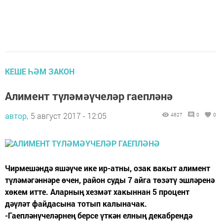
КЕШЕ ҺӘМ ЗАКОН
Алимент түләмәүчеләр гаепләнә
автор,
5 август 2017 - 12:05
4627
0
0
Чирмешәндә яшәүче ике ир-атны, озак вакыт алимент
түләмәгәннәре өчен, район суды 7 айга төзәтү эшләренә
хөкем итте. Аларның хезмәт хакыннан 5 процент
дәүләт файдасына тотып калыначак.
-Гаепләнүчеләрнең берсе үткән елның декабрендә