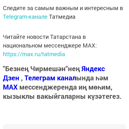
Следите за самым важным и интересным в
Telegram-канале
Татмедиа
Читайте новости Татарстана в
национальном мессенджере MАХ:
https://max.ru/tatmedia
"Безнең Чирмешән"нең
Яндекс
Дзен
,
Телеграм канал
ында һәм
МАХ
мессенджеренда иң мөһим,
кызыклы вакыйгаларны күзәтегез.