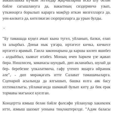
Бакыйлыкка күчкән легендар җырчыларны искә алу белән
бәйле сагышлануга да, вакытның сиздермичә узып,
үткәннәргә борылып карарга мәҗбүр иткән мизгелләргә дә,
уен-көлкегә дә, көтелмәгән сюрпризларга да урын булды.
"Бу тамашада күңел ачып кына түгел, уйланып, бәлки, елап
та алырбыз. Дөнья нык үзгәрә, иртәгесе кичкә, кичкесе
иртәгегә ярамый. Гаилә законнарына да каршы килеп яшибез
- алдыйбыз, хыянәт итәбез. Моның өчен һәркем үзе җавап
бирә. Нишлисең, заманасы шундый, дип акланабыз, шулай да
бер- беребезне үпкәләтмичә, гафу үтенеп яшәргә өйрәник
әле", - дип мөрәҗәгать итте Салават тамашачыларга.
Сценарий асылында да ялгышып, башка юлга аяк басу
ихтималлыгы, уйламаганда шамакай булып китү дә бик ерак
тормавы мәгънәсе куелган.
Концертта язмыш белән бәйле фәлсәфи уйланулар хакимлек
итте, язмыш шахмат уенына тиңләштерелде. "Адәм баласы