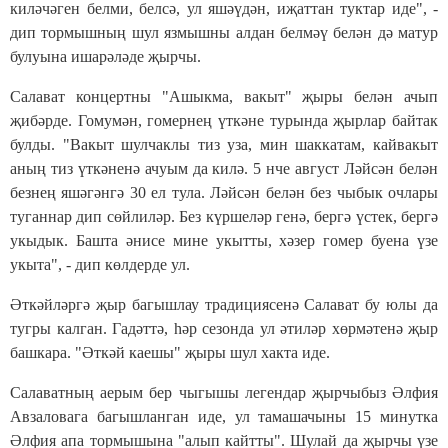
киләчәген белми, белсә, ул яшәүдән, иҗаттан туктар иде", -
дип тормышның шул язмышны алдан белмәү белән дә матур
булуына ишарәләде җырчы.
Салават концертны "Ашыкма, вакыт" җыры белән ачып
җибәрде. Гомумән, гомернең үткәне турында җырлар байтак
булды. "Вакыт шулчаклы тиз уза, мин шаккатам, кайвакыт
аның тиз үткәненә ачуым да килә. 5 нче август Ләйсән белән
безнең яшәгәнгә 30 ел тула. Ләйсән белән без чыбык очлары
туганнар дип сөйлиләр. Без күршеләр генә, бергә үстек, бергә
укыдык. Башта әнисе мине укытты, хәзер гомер буена үзе
укыта", - дип көлдерде ул.
Әткәйләргә җыр багышлау традициясенә Салават бу юлы да
тугры калган. Гадәттә, һәр сезонда ул әтиләр хөрмәтенә җыр
башкара. "Әткәй каешы" җыры шул хакта иде.
Салаватның аерым бер чыгышы легендар җырчыбыз Әлфия
Авзаловага багышланган иде, ул тамашачыны 15 минутка
Әлфия апа тормышына "алып кайтты". Шулай да җырчы үзе