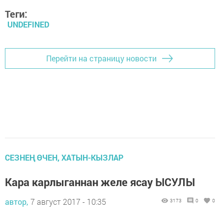
Теги:
UNDEFINED
Перейти на страницу новости
СЕЗНЕҢ ӨЧЕН, ХАТЫН-КЫЗЛАР
Кара карлыганнан желе ясау ЫСУЛЫ
автор,
7 август 2017 - 10:35
3173
0
0