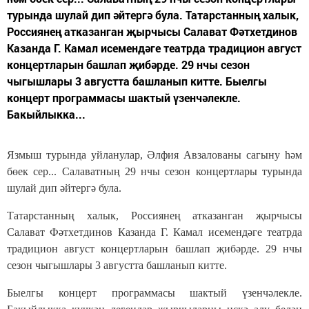
турында шулай дип әйтергә була. Татарстанның халык,
Россиянең атказанган җырчысы Салават Фәтхетдинов
Казанда Г. Камал исемендәге театрда традицион август
концертларын башлап җибәрде. 29 нчы сезон
чыгышлары 3 августта башланып китте. Быелгы
концерт программасы шактый үзенчәлекле.
Бакыйлыкка...
Язмыш турында уйланулар, Әлфия Авзалованы сагыну һәм
бөек сер... Салаватның 29 нчы сезон концертлары турында
шулай дип әйтергә була.
Татарстанның халык, Россиянең атказанган җырчысы
Салават Фәтхетдинов Казанда Г. Камал исемендәге театрда
традицион август концертларын башлап җибәрде. 29 нчы
сезон чыгышлары 3 августта башланып китте.
Быелгы концерт программасы шактый үзенчәлекле.