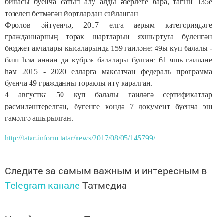
бинасы буенча сатып алу алды әзерлеге бара, тагын 135е
төзелеп бетмәгән йортлардан сайланган.
Фролов әйтүенчә, 2017 елга аерым категориядәге
гражданнарның торак шартларын яхшыртуга бүленгән
бюджет акчалары кысаларында 159 гаиләне: 49ы күп балалы -
биш һәм аннан да күбрәк балалары булган; 61 яшь гаиләне
һәм 2015 - 2020 елларга максатчан федераль программа
буенча 49 гражданны тораклы итү каралган.
4 августка 50 күп балалы гаиләгә сертификатлар
рәсмиләштерелгән, бүгенге көндә 7 документ буенча эш
гамәлгә ашырылган.
http://tatar-inform.tatar/news/2017/08/05/145799/
Следите за самым важным и интересным в
Telegram-канале
Татмедиа