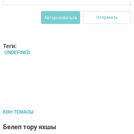
Отправить
Авторизоваться
Теги:
UNDEFINED
КӨН ТЕМАСЫ
Белеп тору яхшы