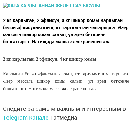
2 кг карлыган, 2 әфлисун, 4 кг шикәр комы Карлыган
белән әфлисунны юып, ит тарткычтан чыгарырга. Әзер
массага шикәр комы салып, ул эреп беткәнче
болгатырга. Нәтиҗәдә масса желе рәвешен ала.
2 кг карлыган, 2 әфлисун, 4 кг шикәр комы
Карлыган белән әфлисунны юып, ит тарткычтан чыгарырга.
Әзер массага шикәр комы салып, ул эреп беткәнче
болгатырга. Нәтиҗәдә масса желе рәвешен ала.
Следите за самым важным и интересным в
Telegram-канале
Татмедиа