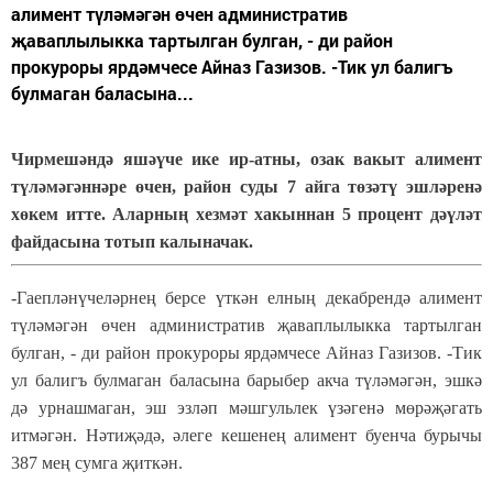
алимент түләмәгән өчен административ
җаваплылыкка тартылган булган, - ди район
прокуроры ярдәмчесе Айназ Газизов. -Тик ул балигъ
булмаган баласына...
Чирмешәндә яшәүче ике ир-атны, озак вакыт алимент
түләмәгәннәре өчен, район суды 7 айга төзәтү эшләренә
хөкем итте. Аларның хезмәт хакыннан 5 процент дәүләт
файдасына тотып калыначак.
-Гаепләнүчеләрнең берсе үткән елның декабрендә алимент
түләмәгән өчен административ җаваплылыкка тартылган
булган, - ди район прокуроры ярдәмчесе Айназ Газизов. -Тик
ул балигъ булмаган баласына барыбер акча түләмәгән, эшкә
дә урнашмаган, эш эзләп мәшгульлек үзәгенә мөрәҗәгать
итмәгән. Нәтиҗәдә, әлеге кешенең алимент буенча бурычы
387 мең сумга җиткән.