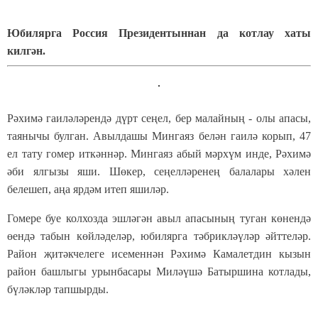
Юбилярга Россия Президентыннан да котлау хаты
килгән.
Рәхимә гаиләләрендә дүрт сеңел, бер малайның - олы апасы,
таянычы булган. Авылдашы Мингаяз белән гаилә корып, 47
ел тату гомер иткәннәр. Мингаяз абый мәрхүм инде, Рәхимә
әби ялгызы яши. Шөкер, сеңелләренең балалары хәлен
белешеп, аңа ярдәм итеп яшиләр.
Гомере буе колхозда эшләгән авыл апасының туган көнендә
өендә табын көйләделәр, юбилярга тәбрикләүләр әйттеләр.
Район җитәкчелеге исеменнән Рәхимә Камалетдин кызын
район башлыгы урынбасары Миләүшә Батыршина котлады,
бүләкләр тапшырды.