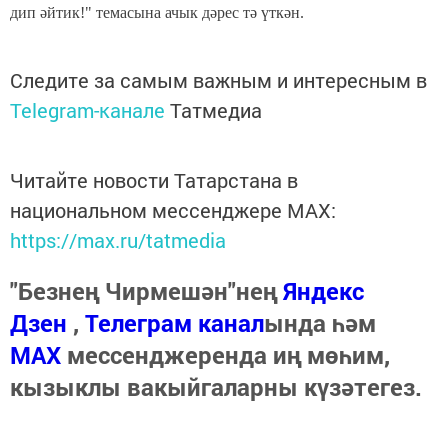
дип әйтик!" темасына ачык дәрес тә үткән.
Следите за самым важным и интересным в
Telegram-канале
Татмедиа
Читайте новости Татарстана в
национальном мессенджере MАХ:
https://max.ru/tatmedia
"Безнең Чирмешән"нең
Яндекс
Дзен
,
Телеграм канал
ында һәм
МАХ
мессенджеренда иң мөһим,
кызыклы вакыйгаларны күзәтегез.