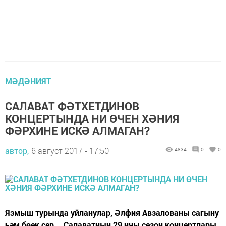
МӘДӘНИЯТ
САЛАВАТ ФӘТХЕТДИНОВ
КОНЦЕРТЫНДА НИ ӨЧЕН ХӘНИЯ
ФӘРХИНЕ ИСКӘ АЛМАГАН?
автор,
6 август 2017 - 17:50
4834
0
0
Язмыш турында уйланулар, Әлфия Авзалованы сагыну
һәм бөек сер... Салаватның 29 нчы сезон концертлары