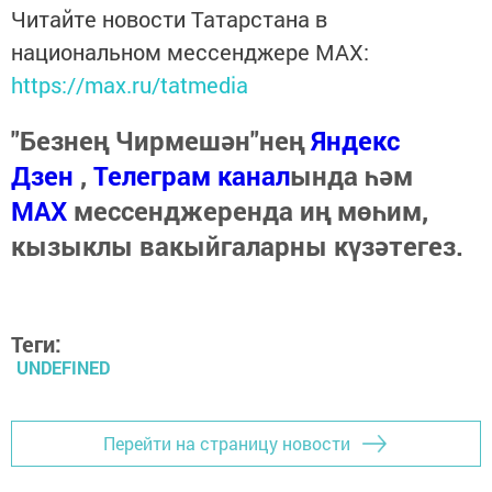
Читайте новости Татарстана в
национальном мессенджере MАХ:
https://max.ru/tatmedia
"Безнең Чирмешән"нең
Яндекс
Дзен
,
Телеграм канал
ында һәм
МАХ
мессенджеренда иң мөһим,
кызыклы вакыйгаларны күзәтегез.
Теги:
UNDEFINED
Перейти на страницу новости