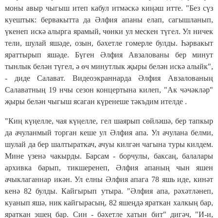
моны авыр чыгыш итеп кабул итмәскә киңәш итте. "Без сүз
куештык: бервакытта да Әлфия апаны елап, сагышланып,
үкенеп искә алырга ярамый, чөнки ул мескен түгел. Ул ничек
тели, шулай яшәде, озын, бәхетле гомерле булды. Һәрвакыт
яраттырып яшәде. Бүген Әлфия Авзалованы бер минут
тынлык белән түгел, ә өч минутлык җыры белән искә алыйк",
- диде Салават. Видеоэкраннарда Әлфия Авзалованың
Салаватның 19 нчы сезон концертына килеп, "Ак чәчәкләр"
җыры белән чыгыш ясаган күренеше тәкъдим ителде .
"Киң күңелле, чая күңелле, гел шаярып сөйләшә, бер тапкыр
да ачуланмый торган кеше ул Әлфия апа. Ул ачулана белми,
шулай да бер шалтыраткач, ачуы килгән чагына туры килдем.
Мине үзенә чакырды. Барсам - борчулы, баксаң, балалары
архивка барып, тикшеренеп, Әлфия апаның чын яшен
ачыклаганнар икән. Ул елны Әлфия апага 78 яшь иде, кинәт
кенә 82 булды. Кайгырып утыра. "Әлфия апа, рәхәтләнеп,
куанып яшә, ник кайгырасың, 82 яшеңдә яраткан халкың бар,
яраткан эшең бар. Син - бәхетле хатын бит" дигәч, "И-и,