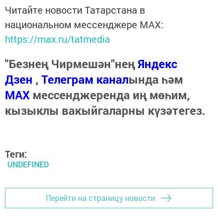
Читайте новости Татарстана в
национальном мессенджере MАХ:
https://max.ru/tatmedia
"Безнең Чирмешән"нең
Яндекс
Дзен
,
Телеграм канал
ында һәм
МАХ
мессенджеренда иң мөһим,
кызыклы вакыйгаларны күзәтегез.
Теги:
UNDEFINED
Перейти на страницу новости