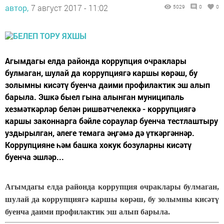
автор,
7 август 2017 - 11:02
5029
0
0
Агымдагы елда районда коррупция очраклары
булмаган, шулай да коррупциягә каршы көрәш, бу
золымны кисәтү буенча даими профилактик эш алып
барыла. Эшкә быел гына алынган муниципаль
хезмәткәрләр белән ришвәтчелеккә - коррупциягә
каршы законнарга бәйле сораулар буенча тестлаштыру
уздырылган, әлеге темага әңгәмә дә үткәргәннәр.
Коррупцияне һәм башка хокук бозуларны кисәтү
буенча эшләр...
Агымдагы елда районда коррупция очраклары булмаган,
шулай да коррупциягә каршы көрәш, бу золымны кисәтү
буенча даими профилактик эш алып барыла.