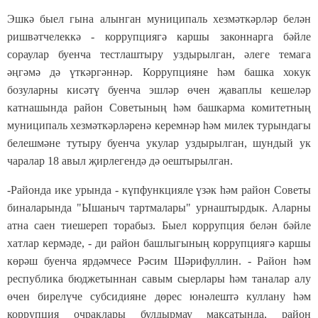
Эшкә быел гына алынган муниципаль хезмәткәрләр белән
ришвәтчелеккә - коррупциягә каршы законнарга бәйле
сораулар буенча тестлаштыру уздырылган, әлеге темага
әңгәмә дә үткәргәннәр. Коррупцияне һәм башка хокук
бозуларны кисәтү буенча эшләр өчен җаваплы кешеләр
катнашында район Советының һәм башкарма комитетның
муниципаль хезмәткәрләренә керемнәр һәм милек турындагы
белешмәне тутыру буенча укулар уздырылган, шундый ук
чаралар 18 авыл җирлегендә дә оештырылган.
-Районда ике урында - күпфункцияле үзәк һәм район Советы
биналарында "Ышаныч тартмалары" урнаштырдык. Аларны
атна саен тиешереп торабыз. Быел коррупция белән бәйле
хатлар кермәде, - ди район башлыгының коррупциягә каршы
көрәш буенча ярдәмчесе Рәсим Шәрифуллин. - Район һәм
республика бюджетыннан савым сыерлары һәм таналар алу
өчен бирелүче субсидияне дөрес юнәлештә куллану һәм
коррупция очраклары булдырмау максатында, район