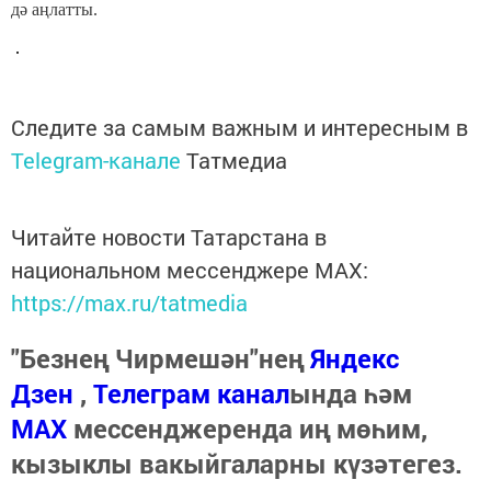
дә аңлатты.
Следите за самым важным и интересным в
Telegram-канале
Татмедиа
Читайте новости Татарстана в
национальном мессенджере MАХ:
https://max.ru/tatmedia
"Безнең Чирмешән"нең
Яндекс
Дзен
,
Телеграм канал
ында һәм
МАХ
мессенджеренда иң мөһим,
кызыклы вакыйгаларны күзәтегез.