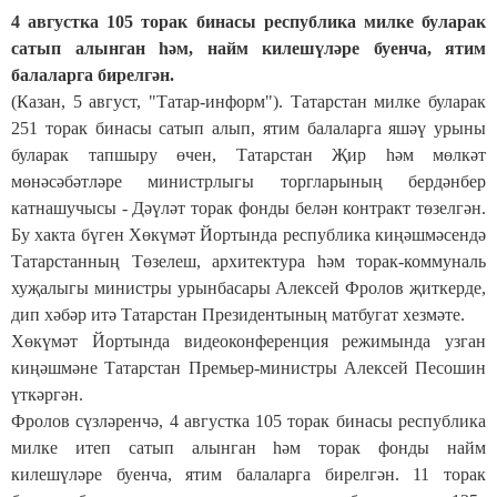
4 августка 105 торак бинасы республика милке буларак
сатып алынган һәм, найм килешүләре буенча, ятим
балаларга бирелгән.
(Казан, 5 август, "Татар-информ"). Татарстан милке буларак
251 торак бинасы сатып алып, ятим балаларга яшәү урыны
буларак тапшыру өчен, Татарстан Җир һәм мөлкәт
мөнәсәбәтләре министрлыгы торгларының бердәнбер
катнашучысы - Дәүләт торак фонды белән контракт төзелгән.
Бу хакта бүген Хөкүмәт Йортында республика киңәшмәсендә
Татарстанның Төзелеш, архитектура һәм торак-коммуналь
хуҗалыгы министры урынбасары Алексей Фролов җиткерде,
дип хәбәр итә Татарстан Президентының матбугат хезмәте.
Хөкүмәт Йортында видеоконференция режимында узган
киңәшмәне Татарстан Премьер-министры Алексей Песошин
үткәргән.
Фролов сүзләренчә, 4 августка 105 торак бинасы республика
милке итеп сатып алынган һәм торак фонды найм
килешүләре буенча, ятим балаларга бирелгән. 11 торак