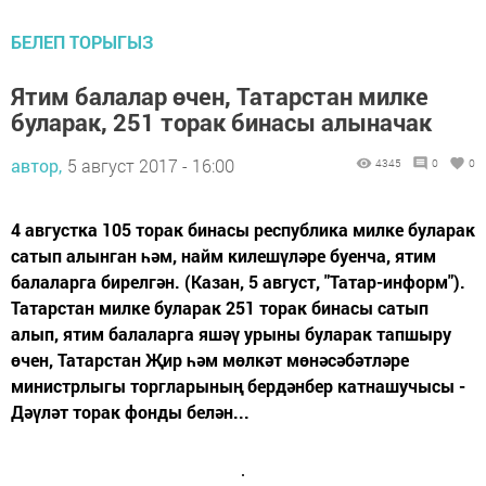
БЕЛЕП ТОРЫГЫЗ
Ятим балалар өчен, Татарстан милке
буларак, 251 торак бинасы алыначак
автор,
5 август 2017 - 16:00
4345
0
0
4 августка 105 торак бинасы республика милке буларак
сатып алынган һәм, найм килешүләре буенча, ятим
балаларга бирелгән. (Казан, 5 август, "Татар-информ").
Татарстан милке буларак 251 торак бинасы сатып
алып, ятим балаларга яшәү урыны буларак тапшыру
өчен, Татарстан Җир һәм мөлкәт мөнәсәбәтләре
министрлыгы торгларының бердәнбер катнашучысы -
Дәүләт торак фонды белән...