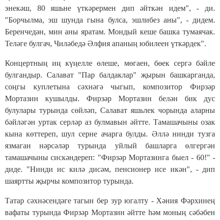
энекәш, 80 яшьне үткәрермен дип әйткән идем", - ди.
"Борчылма, эш шунда гына булса, эшлибез аны", - дидем.
Беренчедән, мин аны яратам. Мондый кеше башка тумаячак.
Теләге булгач, Чиләбедә Әлфия апаның юбилеен үткәрдек".
Концертның иң күңелле өлеше, мөгаен, бөек сергә бәйле
булгандыр. Салават "Пар балдаклар" җырын башкарганда,
соңгы куплетына сәхнәгә чыгып, композитор Фирзәр
Мортазин кушылды. Фирзәр Мортазин белән бик дус
булулары турында сөйләп, Салават яшьлек чорында аларны
бәйләгән уртак серләр аз булмавын әйтте. Тамашачыны озак
кына көттереп, шул серне ачарга булды. Әллә нинди тузга
язмаган нәрсәләр турында уйлый башларга өлгергән
тамашачыны сискәндереп: "Фирзәр Мортазинга быел - 60!" -
диде. "Нинди ис килә дисәм, пенсионер исе икән", - дип
шаяртты җырчы композитор турында.
Татар сәхнәсендәге тагын бер зур югалту - Хәния Фәрхинең
вафаты турында Фирзәр Мортазин әйтте һәм моның сәбәбен