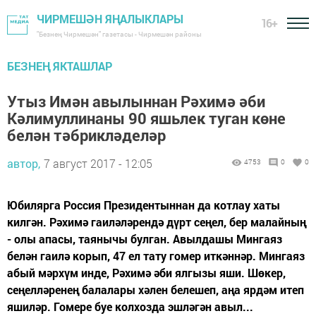
ЧИРМЕШӘН ЯҢАЛЫКЛАРЫ
16+
"Безнең Чирмешән" газетасы - Чирмешән районы
БЕЗНЕҢ ЯКТАШЛАР
Утыз Имән авылыннан Рәхимә әби
Кәлимуллинаны 90 яшьлек туган көне
белән тәбрикләделәр
автор,
7 август 2017 - 12:05
4753
0
0
Юбилярга Россия Президентыннан да котлау хаты
килгән. Рәхимә гаиләләрендә дүрт сеңел, бер малайның
- олы апасы, таянычы булган. Авылдашы Мингаяз
белән гаилә корып, 47 ел тату гомер иткәннәр. Мингаяз
абый мәрхүм инде, Рәхимә әби ялгызы яши. Шөкер,
сеңелләренең балалары хәлен белешеп, аңа ярдәм итеп
яшиләр. Гомере буе колхозда эшләгән авыл...