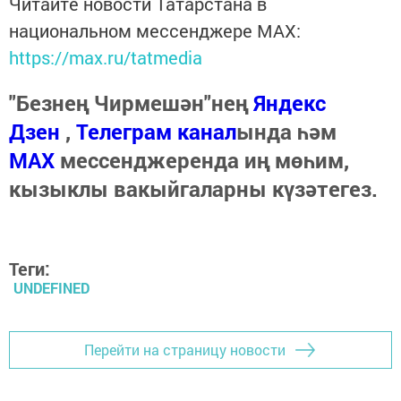
Читайте новости Татарстана в
национальном мессенджере MАХ:
https://max.ru/tatmedia
"Безнең Чирмешән"нең
Яндекс
Дзен
,
Телеграм канал
ында һәм
МАХ
мессенджеренда иң мөһим,
кызыклы вакыйгаларны күзәтегез.
Теги:
UNDEFINED
Перейти на страницу новости