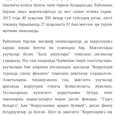
башлыгы кушуы буенча эшче төркем булдырылды. Районның
барлык авыл җирлекләрендә дә мал санын исәпкә алдык.
2015 елда 40 хуҗалык 200 меңәр сум субсидия алган, әлеге
тикшерү барышында 27 хуҗалыкта 87 баш мөгезле эре терлек
җитмәве ачыкланды.
Районның барлык мәгариф оешмаларында да коррупциягә
каршы көрәш буенча эш планнары бар. Мәктәпләрдә
укучылар белән "Бала хокуклары" темасына әңгәмәләр
уздырыла. Уку елы ахырында Чирмешән лицее укытучылары,
укучылары һәм аларның ата-аналары арасында "Коррупция
турында синең фикерең" темасына анкеталау уздырылган.
Анкеталарны тикшергәннән соң, мәктәптә укучылар
арасында коррупция очрагы булмаганлыгы ачыклана.
Укучыларның күпчелеге коррупцияне бетерү өчен
законнарны кырыслатырга кирәк дигән фикердә. "Гадел
булырга" һәм "Коррупцияне җиңеп булмый", дигән фикер
белдерүчеләр дә булган. Шул ук мәктәптә "Коррупциягә юк