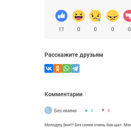
11
0
0
0
0
Расскажите друзьям
Комментарии
1
Без имени
0
0
Молодец Эни!!! Без синен очень бик шат. Мэ