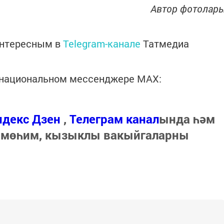
Автор фотолар
интересным в
Telegram-канале
Татмедиа
в национальном мессенджере MАХ:
ндекс Дзен
,
Телеграм канал
ында һәм
 мөһим, кызыклы вакыйгаларны