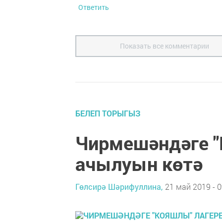
Ответить
Показать все комментарии
БЕЛЕП ТОРЫГЫЗ
Чирмешәндәге "
ачылуын көтә
Гөлсирә Шәрифуллина,
21 май 2019 - 0