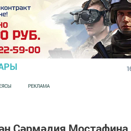
АРЫ
1
ЕЯСЫ
РЕКЛАМА
ән Сәрмәдия Мостафина