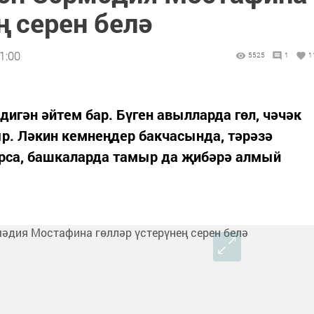
ң серен белә
1:00
5525
1
1
 дигән әйтем бар. Бүген авылларда гөл, чәчәк
р. Ләкин кемнеңдер бакчасында, тәрәзә
ырса, башкаларда тамыр да җибәрә алмый