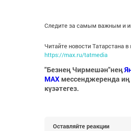
Следите за самым важным и 
Читайте новости Татарстана 
https://max.ru/tatmedia
"Безнең Чирмешән"нең
Я
МАХ
мессенджеренда иң
күзәтегез.
Оставляйте реакции