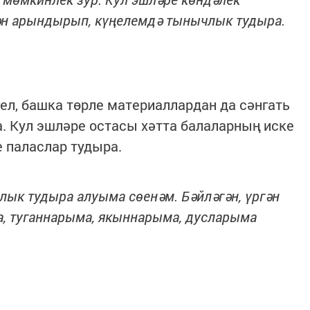
н арындырып, күңелемдә тынычлык тудыра.
гел, башка төрле материаллардан да сәнгать
. Кул эшләре остасы хәтта балаларның иске
 паласлар тудыра.
рлык тудыра алуыма сөенәм. Бәйләгән, үргән
, туганнарыма, якыннарыма, дусларыма