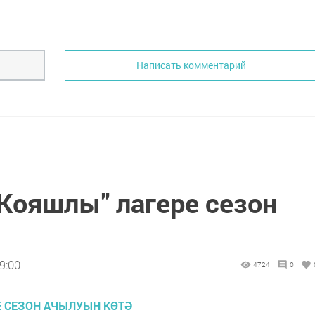
Написать комментарий
Кояшлы" лагере сезон
9:00
4724
0