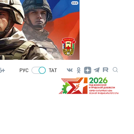
6+
РУС
ТАТ