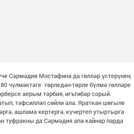
че Сәрмәдия Мостафина да гөлләр үстерүнең
 80 чүлмәктәге төрледән-төрле бүлмә гөлләре
әрберсе аерым тәрбия, игътибар сорый.
атып, тәфсилләп сөйли ала. Яраткан шөгыле
бәргә, ашлама кертергә, күчертеп утыртырга
ган туфракны да Сәрмәдия апа кайнар парда