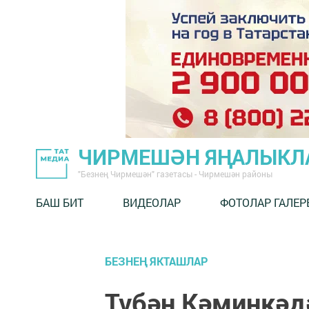
ЧИРМЕШӘН ЯҢАЛЫКЛ
"Безнең Чирмешән" газетасы - Чирмешән районы
БАШ БИТ
ВИДЕОЛАР
ФОТОЛАР ГАЛЕР
БЕЗНЕҢ ЯКТАШЛАР
Түбән Кәминкәд