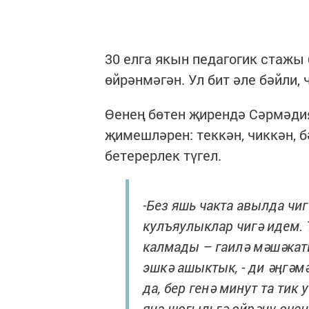
30 елга якын педагогик стажы
өйрәнмәгән. Ул бит әле бәйли, ч
Өенең бөтен җирендә Сәрмәди
җимешләрен: теккән, чиккән, б
бетерерлек түгел.
-Без яшь чакта авылда чи
кулъяулыклар чигә идем.
калмады – гаилә мәшәкат
эшкә ашыктык, - ди әңгәм
да, бер генә минут та тик
яңа шөгыльгә өйрәнү өчен