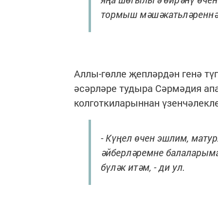
тормыш мәшәкатьләреннә
Аллы-гөлле җепләрдән генә тү
әсәрләре тудыра Сәрмәдия апа
колготкиларыннан үзенчәлекле
- Күңел өчен эшлим, мату
әйберләремне балаларыма
бүләк итәм, - ди ул.