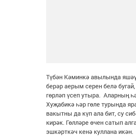
Түбән Кәминкә авылында яшәү
берәр аерым серен белә бугай,
гөрләп үсеп утыра. Аларның һ
Хуҗабикә һәр гөле турында яр
вакытны да күп ала бит, су си
кирәк. Гөлләре өчен сатып ал
эшкәрткәч кенә куллана икән.