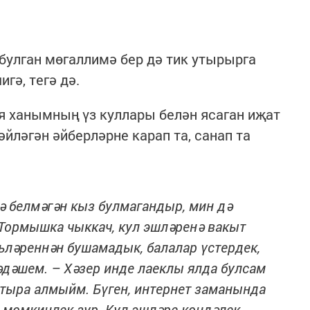
 булган мөгаллимә бер дә тик утырырга
игә, тегә дә.
я ханымның үз куллары белән ясаган иҗат
әйләгән әйберләрне карап та, санап та
гә белмәгән кыз булмагандыр, мин дә
 Тормышка чыккач, кул эшләренә вакыт
ьләреннән бушамадык, балалар үстердек,
әдәшем. – Хәзер инде лаеклы ялда булсам
 утыра алмыйм. Бүген, интернет заманында
 мөмкинлек зур. Кул эшләре көндәлек