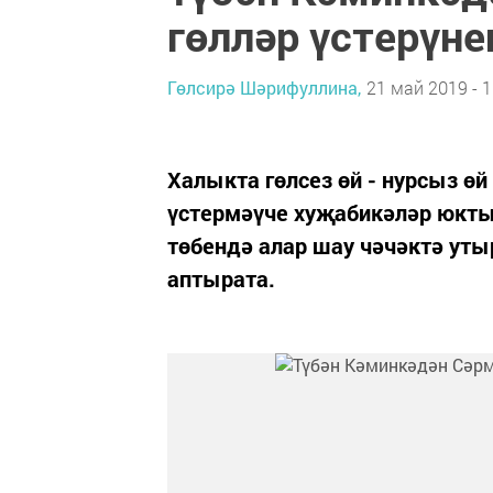
гөлләр үстерүне
Гөлсирә Шәрифуллина,
21 май 2019 - 1
Халыкта гөлсез өй - нурсыз өй
үстермәүче хуҗабикәләр юкты
төбендә алар шау чәчәктә ут
аптырата.