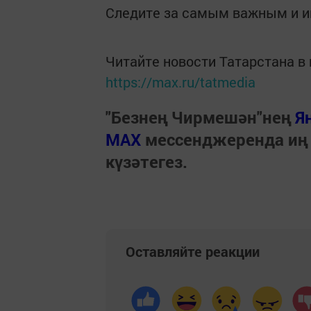
Следите за самым важным и 
Читайте новости Татарстана 
https://max.ru/tatmedia
"Безнең Чирмешән"нең
Я
МАХ
мессенджеренда иң
күзәтегез.
Оставляйте реакции