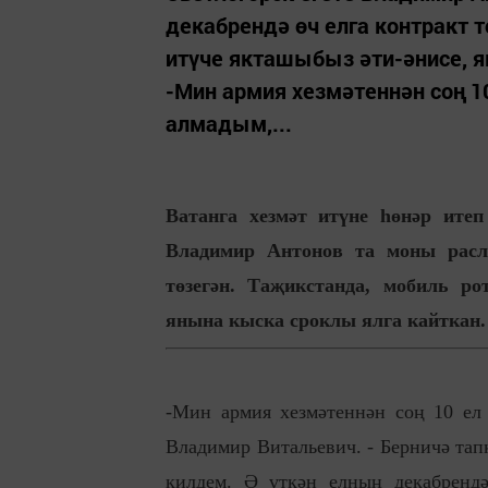
декабрендә өч елга контракт 
итүче якташыбыз әти-әнисе, 
-Мин армия хезмәтеннән соң 1
алмадым,...
Ватанга хезмәт итүне һөнәр итеп
Владимир Антонов та моны расла
төзегән. Таҗикстанда, мобиль р
янына кыска сроклы ялга кайткан.
-Мин армия хезмәтеннән соң 10 ел 
Владимир Витальевич. - Берничә тапк
килдем. Ә үткән елның декабрендә