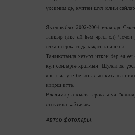
үкенмим дә, күптән шул юлны сайларг
Якташыбыз 2002-2004 елларда Смоле
тапкыр (ике ай һәм ярты ел) Чечен
өлкән сержант дәрәҗәсенә ирешә.
Таҗикстанда хезмәт иткән бер ел өч 
күп сөйләргә яратмый. Шулай да үзе
ярын да үзе белән алып китәргә ния
киңәш итте.
Владимирга кыска сроклы ял "кайнар
отпускка кайтачак.
Автор фотолары.