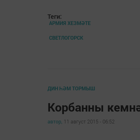
Теги:
АРМИЯ ХЕЗМӘТЕ
СВЕТЛОГОРСК
ДИН ҺӘМ ТОРМЫШ
Корбанны кемнә
автор,
11 август 2015 - 06:52