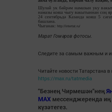
акча булганда, корбан чалу вәҗиб, 
Шулай ук бәйрәм намазын уку вакыт
намазы кояш чыгу вакытыннан соң ярт
24 сентябрьдә Казанда кояш 5 сәга
башлана.
Чыганак:
http://intertat.ru/
Марат Гомәров фотосы.
Следите за самым важным и 
Читайте новости Татарстана 
https://max.ru/tatmedia
"Безнең Чирмешән"нең
Я
МАХ
мессенджеренда иң
күзәтегез.