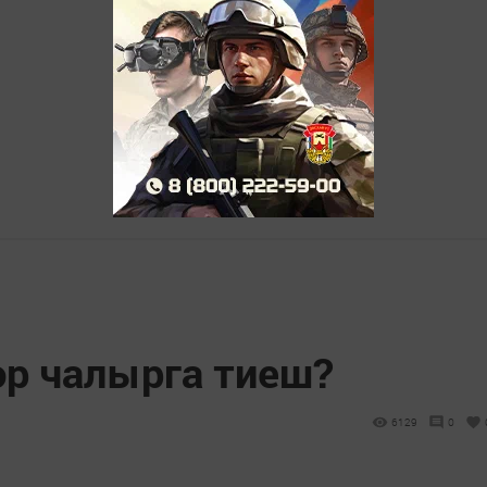
р чалырга тиеш?
6129
0