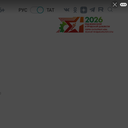
6+
РУС
ТАТ
0