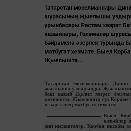
Татарстан мөселманнары Дини
шурасының җыелышы уздыры
урынбасары Рөстәм хәзрәт Ба
казыйлары, Голәмәләр шурас
бәйрәменә әзерлек турында ба
матбугат хезмәте. Быел Корба
Җыелышта...
Татарстан мөселманнары Диния
җыелышы уздырылды. Җыелышта мө
баш казый Җәлил хәзрәт Фазлые
катнашты. Җыелышта сүз Корбан бә
нәзарәтенең матбугат хезмәте.
Быел Корб
казыйлар һ
дип килештеләр. Корбан нисабы кө