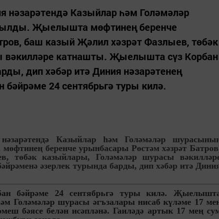
я нәзарәтендә Казыйлар һәм Голәмәләр
лды. Җыелышта мөфтинең беренче
тров, баш казый Җәлил хәзрәт Фазлыев, төбәк
ы вәкилләре катнашты. Җыелышта сүз Корбан
рды, дип хәбәр итә Диния нәзарәтенең
н бәйрәме 24 сентябрьгә туры килә.
 нәзарәтендә Казыйлар һәм Голәмәләр шурасыны
фтинең беренче урынбасары Рөстәм хәзрәт Батров
в, төбәк казыйлары, Голәмәләр шурасы вәкилләр
йрәменә әзерлек турында барды, дип хәбәр итә Дини
ан бәйрәме 24 сентябрьгә туры килә. Җыелышт
әм Голәмәләр шурасы әгъзалары нисаб күләме 17 ме
меш бәясе белән исәпләнә. Гаиләдә артык 17 мең су