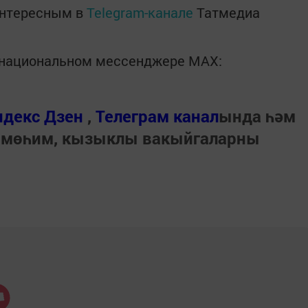
интересным в
Telegram-канале
Татмедиа
в национальном мессенджере MАХ:
ндекс Дзен
,
Телеграм канал
ында һәм
 мөһим, кызыклы вакыйгаларны