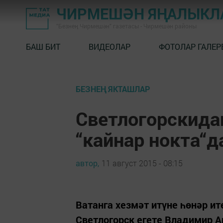
ЧИРМЕШӘН ЯҢАЛЫКЛ
"Безнең Чирмешән" газетасы - Чирмешән районы
БАШ БИТ
ВИДЕОЛАР
ФОТОЛАР ГАЛЕР
БЕЗНЕҢ ЯКТАШЛАР
Светлогорскида
“кайнар нокта“д
автор,
11 август 2015 - 08:15
Ватанга хезмәт итүне һөнәр и
Светлогорск егете Владимир А