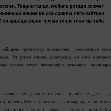
төзегән. Таҗикстанда, мобиль ротада хезмәт
якыннары янына кыска сроклы ялга кайткан.
0 ел авылда яшәп, үземә төпле генә эш таба
 сайлаган ир-егетләр ялгышмый. Светлогорск егет
ды. Ул үткән елның декабрендә өч елга контрак
отада хезмәт итүче якташыбыз әти-әнисе, якыннар
авылда яшәп, үземә төпле генә эш таба алмадым, - д
ыр килешү буенча хезмәткә чакырсалар да, гел кире каг
 әти-әнинең рөхсәтен алдым да, хезмәткә киттем һә