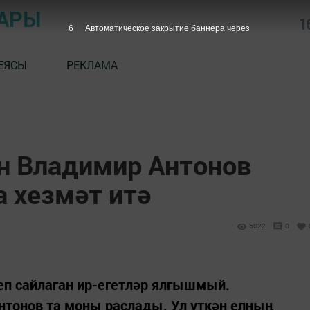
АРЫ
1
5
Автоматическое закрытие баннера через
ЕЯСЫ
РЕКЛАМА
н Владимир Антонов
а хезмәт итә
6022
0
теп сайлаган ир-егетләр ялгышмый.
нтонов та моны раслады. Ул үткән елның