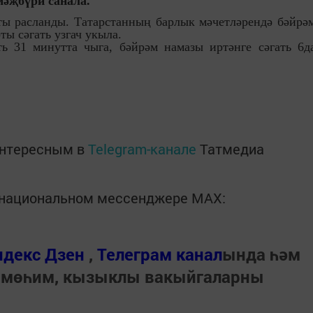
мәҗбүри санала.
ы расланды. Татарстанның барлык мәчетләрендә бәйрә
ы сәгать узгач укыла.
ть 31 минутта чыга, бәйрәм намазы иртәнге сәгать 6д
интересным в
Telegram-канале
Татмедиа
в национальном мессенджере MАХ:
ндекс Дзен
,
Телеграм канал
ында һәм
 мөһим, кызыклы вакыйгаларны