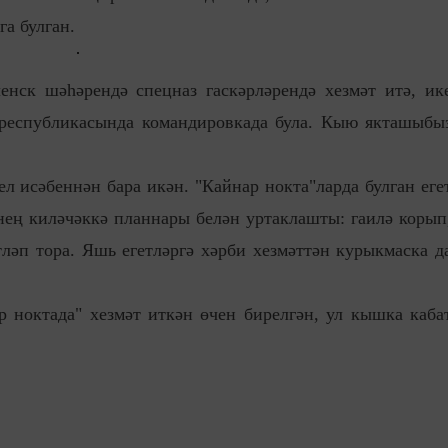
а булган.
нск шәһәрендә спецназ гаскәрләрендә хезмәт итә, ик
 республикасында командировкада була. Кыю якташыбы
ел исәбеннән бара икән. "Кайнар нокта"ларда булган еге
нең киләчәккә планнары белән уртаклашты: гаилә корып
тләп тора. Яшь егетләргә хәрби хезмәттән курыкмаска д
 ноктада" хезмәт иткән өчен бирелгән, ул кышка каба