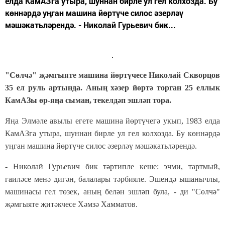
елда КамАЗга утыра, шуннан бирле ул гел колхозда. Бу
көннәрдә уңган машина йөртүче силос әзерләү
мәшәкатьләрендә. - Николай Гурьевич бик...
"
Сөлчә" җәмгыяте машина йөртүчесе Николай Скворцов
35 ел руль артында. Аның хәзер йөртә торган 25 еллык
КамАЗы өр-яңа сыман, текелдәп эшләп тора.
Яңа Элмәле авылы егете машина йөртүчегә укып, 1983 елда
КамАЗга утыра, шуннан бирле ул гел колхозда. Бу көннәрдә
уңган машина йөртүче силос әзерләү мәшәкатьләрендә.
-
Николай Гурьевич бик тәртипле кеше: эчми, тартмый,
гаиләсе менә дигән, балалары тәрбияле. Эшендә ышанычлы,
машинасы гел төзек, аның белән эшләп була, - ди "Сөлчә"
җәмгыяте җитәкчесе Хәмзә Хамматов.