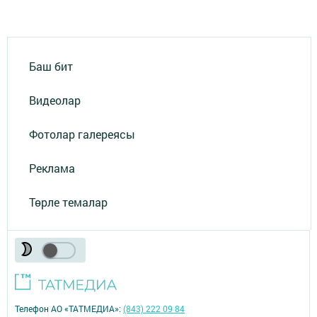
Баш бит
Видеолар
Фотолар галереясы
Реклама
Төрле темалар
Телефон АО «ТАТМЕДИА»:
(843) 222 09 84