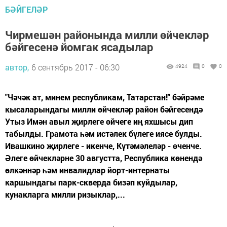
БӘЙГЕЛӘР
Чирмешән районында милли өйчекләр
бәйгесенә йомгак ясадылар
автор,
6 сентябрь 2017 - 06:30
4924
0
0
"Чәчәк ат, минем республикам, Татарстан!" бәйрәме
кысаларындагы милли өйчекләр район бәйгесендә
Утыз Имән авыл җирлеге өйчеге иң яхшысы дип
табылды. Грамота һәм истәлек бүлеге иясе булды.
Ивашкино җирлеге - икенче, Күтәмәлеләр - өченче.
Әлеге өйчекләрне 30 августта, Республика көнендә
өлкәннәр һәм инвалидлар йорт-интернаты
каршындагы парк-скверда бизәп куйдылар,
кунакларга милли ризыклар,...