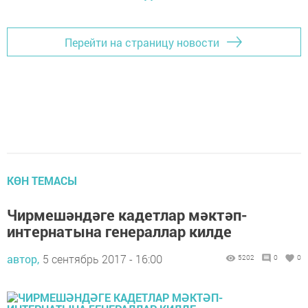
Перейти на страницу новости
КӨН ТЕМАСЫ
Чирмешәндәге кадетлар мәктәп-
интернатына генераллар килде
автор,
5 сентябрь 2017 - 16:00
5202
0
0