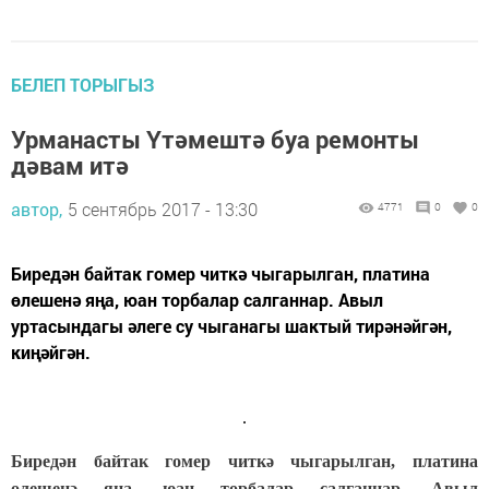
БЕЛЕП ТОРЫГЫЗ
Урманасты Үтәмештә буа ремонты
дәвам итә
автор,
5 сентябрь 2017 - 13:30
4771
0
0
Биредән байтак гомер читкә чыгарылган, платина
өлешенә яңа, юан торбалар салганнар. Авыл
уртасындагы әлеге су чыганагы шактый тирәнәйгән,
киңәйгән.
Биредән байтак гомер читкә чыгарылган, платина
өлешенә яңа, юан торбалар салганнар. Авыл