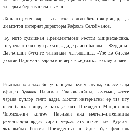
ул аерым бер комплекс сыман.
-Бинаның стеналары гына иске, калган бөтен җир яңарды, -
ди мәктәп-интернат директоры Рафаэль Сөләйманов.
-Бу эштә булышкан Президентыбыз Рөстәм Миңнехановка,
төзүчеләргә бик зур рәхмәт, - диде район башлыгы Фердинат
Дәүләтшин бүгенге тантанада чыгышында. -Үзе дә биредә
укыган Нариман Сваровский аерым хөрмәткә, мактауга лаек.
Рязаньда югарыхәрби училищеда белем алучы, киләсе елда
офицер булачак Нариман Сваровскийны, гомумән, әлеге
чарада күпләр телгә алды. Мәктәп-интернатны өр-яңа итү
өчен башлап йөрүче нәкъ ул бит. Президент Миңнеханов
Чирмешәнгә килгәч, Нариман аңа мәктәп-интернатны
ремонтлауда ярдәм сорап мөрәҗәгать иткән иде. Курсант
якташыбыз Россия Президентының Идел буе федераль