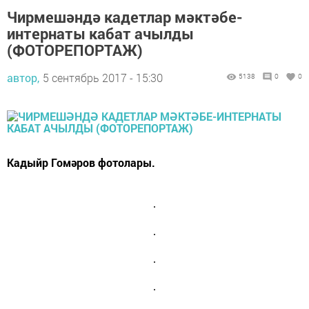
Чирмешәндә кадетлар мәктәбе-
интернаты кабат ачылды
(ФОТОРЕПОРТАЖ)
автор,
5 сентябрь 2017 - 15:30
5138
0
0
Кадыйр Гомәров фотолары.