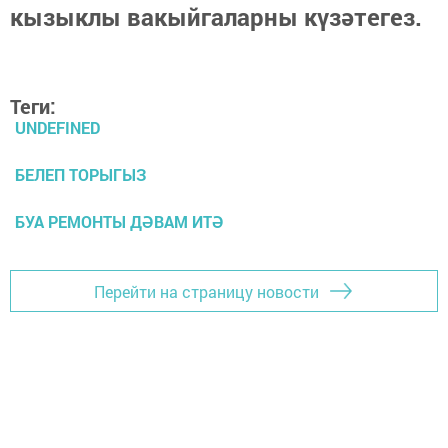
кызыклы вакыйгаларны күзәтегез.
Теги:
UNDEFINED
БЕЛЕП ТОРЫГЫЗ
БУА РЕМОНТЫ ДӘВАМ ИТӘ
Перейти на страницу новости