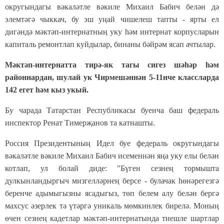
округындагы вәкаләтле вәкиле Михаил Бабич белән дә
элемтәгә чыккач, бу эш уңай чишелеш тапты - ярты ел
дигәндә мәктәп-интернатның уку һәм интернат корпусларын
капиталь ремонтлап куйдылар, бинаны бәйрәм ясап ачтылар.
Мәктәп-интернатта тирә-як тагы сигез шәһәр һәм
районнардан, шулай ук Чирмешәннән 5-11нче классларда
142 егет һәм кыз укый.
Бу чарада Татарстан Республикасы буенча баш федераль
инспектор Ренат Тимерҗанов та катнашты.
Россия Президентының Идел буе федераль округындагы
вәкаләтле вәкиле Михаил Бабич исеменнән яңа уку елы белән
котлап, ул болай диде: "Бүген сезнең тормышта
дулкынландыргыч мизгелләрнең берсе - булачак һөнәрегезгә
беренче адымыгызны ясадыгыз, төп белем алу белән бергә
махсус әзерлек тә үтәргә уникаль мөмкинлек бирелә. Моның
өчен сезнең кадетлар мәктәп-интернатында тиешле шартлар