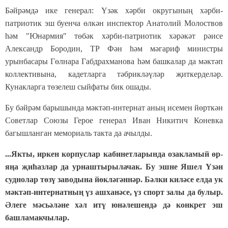
Бәйрәмдә ике генерал: Үзәк хәрби округының хәрби-
патриотик эш буенча өлкән инспектор Анатолий Молоствов
һәм "Юнармия" төбәк хәрби-патриотик хәрәкәт рәисе
Александр Бородин, ТР Фән һәм мәгариф министры
урынбасары Гөлнара Габдрахманова һәм башкалар да мәктәп
коллективына, кадетларга тәбрикләүләр җиткерделәр.
Кунакларга төзелеш сыйфаты бик ошады.
Бу бәйрәм барышында мәктәп-интернат аның исемен йөрткән
Советлар Союзы Герое генерал Иван Никитич Коневка
багышланган мемориаль такта да ачылды.
...Якты, иркен корпуслар кабинетларында озакламый өр-
яңа җиһазлар да урнаштырылачак. Бу эшне Яшел Үзән
суднолар төзү заводына йөкләгәннәр. Бәлки киләсе елда ук
мәктәп-интернатның үз ашханәсе, үз спорт залы да булыр.
Әлеге мәсьәләне хәл итү юнәлешендә дә конкрет эш
башламакчылар.