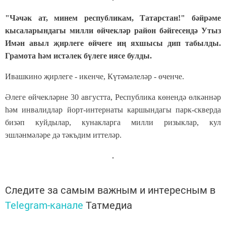
"Чәчәк ат, минем республикам, Татарстан!" бәйрәме
кысаларындагы милли өйчекләр район бәйгесендә Утыз
Имән авыл җирлеге өйчеге иң яхшысы дип табылды.
Грамота һәм истәлек бүлеге иясе булды.
Ивашкино җирлеге - икенче, Күтәмәлеләр - өченче.
Әлеге өйчекләрне 30 августта, Республика көнендә өлкәннәр
һәм инвалидлар йорт-интернаты каршындагы парк-скверда
бизәп куйдылар, кунакларга милли ризыклар, кул
эшләнмәләре дә тәкъдим иттеләр.
Следите за самым важным и интересным в
Telegram-канале
Татмедиа