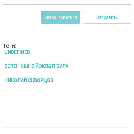
Отправить
Авторизоваться
Теги:
UNDEFINED
БӨТЕН ЭШНЕ ЙӨКЛӘП БУЛА
НИКОЛАЙ СКВОРЦОВ