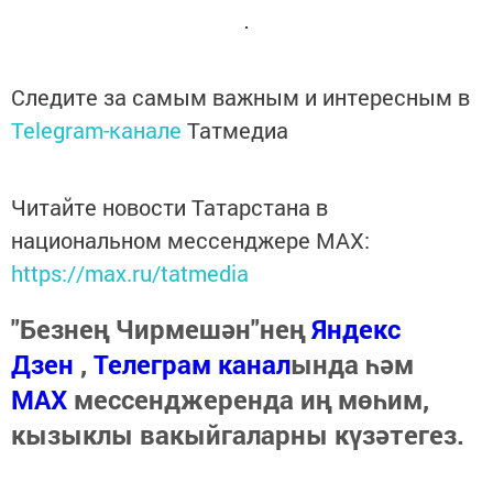
Следите за самым важным и интересным в
Telegram-канале
Татмедиа
Читайте новости Татарстана в
национальном мессенджере MАХ:
https://max.ru/tatmedia
"Безнең Чирмешән"нең
Яндекс
Дзен
,
Телеграм канал
ында һәм
МАХ
мессенджеренда иң мөһим,
кызыклы вакыйгаларны күзәтегез.