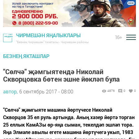
ЧИРМЕШӘН ЯҢАЛЫКЛАРЫ
16+
"Безнең Чирмешән" газетасы - Чирмешән районы
БЕЗНЕҢ ЯКТАШЛАР
"Сөлчә" җәмгыятендә Николай
Скворцовка бөтен эшне йөкләп була
автор,
6 сентябрь 2017 - 08:00
4876
0
0
"Сөлчә" җәмгыяте машина йөртүчесе Николай
Скворцов 35 ел руль артында. Аның хәзер йөртә торган
25 еллык КамАЗы өр-яңа сыман, текелдәп эшләп тора.
Яңа Элмәле авылы егете машина йөртүчегә укып, 1983