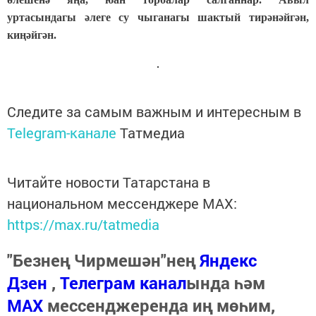
уртасындагы әлеге су чыганагы шактый тирәнәйгән,
киңәйгән.
Следите за самым важным и интересным в
Telegram-канале
Татмедиа
Читайте новости Татарстана в
национальном мессенджере MАХ:
https://max.ru/tatmedia
"Безнең Чирмешән"нең
Яндекс
Дзен
,
Телеграм канал
ында һәм
МАХ
мессенджеренда иң мөһим,