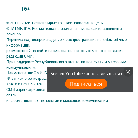
16+
© 2011 - 2026. Безнең Чирмешән. Все права защищены.
© ТАТМЕДИА. Все материалы, размещенные на сайте, защищены
законом.
Перепечатка, воспроизведение и распространение в любом объеме
информации,
размещенной на сайте, возможна только с письменного согласия
редакций СМИ.
При поддержке Республиканского агентства по печати и массовым
коммуникациям.
Наименование СМИ: Безнең Чирмешән
Безнең YouTube каналга язылыгыз
№ записи о регистрации СМИ, дата: Реестровая запись: ЭЛ № ФС 77 -
Подписаться
78418 от 29.05.2020
СМИ зарегистрированно Федеральной службой по надзору в сфере
связи,
информационных технологий и массовых коммуникаций
ФИО главного редактора: Гумеров Марат Шакирович
Адрес редакции: 423100, Татарстан Респ., Черемшанский р-н, с.
Черемшан, ул. Первомайская, д. 27
Телефон редакции: (84396) 2-29-05 Электронная почта редакции
verstka07@list.ru
Электронная почта филиала для сообщений о фактах коррупции