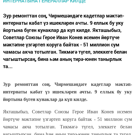
Зур ремонттан соң, Чирмешәндәге кадетлар мәктәп-
интернаты кабат үз ишекләрен ачты. 9 еллык бу уку
йортына бүген кунаклар да күп килде. Якташыбыз,
Советлар Союзы Герое Иван Конев исемен йөртүче
мәктәпне үзгәртеп коруга байтак - 51 миллион сум
чамасы акча тотылган. Тикмәгә түгел, элеккеге белән
чагыштырсаң, бина һәм аның тирә-юнен танырлык
та...
Зур ремонттан соң, Чирмешәндәге кадетлар мәктәп-
интернаты кабат үз ишекләрен ачты. 9 еллык бу уку
йортына бүген кунаклар да күп килде.
Якташыбыз, Советлар Союзы Герое Иван Конев исемен
йөртүче мәктәпне үзгәртеп коруга байтак - 51 миллион сум
чамасы акча тотылган. Тикмәгә түгел, элеккеге белән
чагыштырсаң, бина һәм аның тирә-юнен танырлык та түгел,