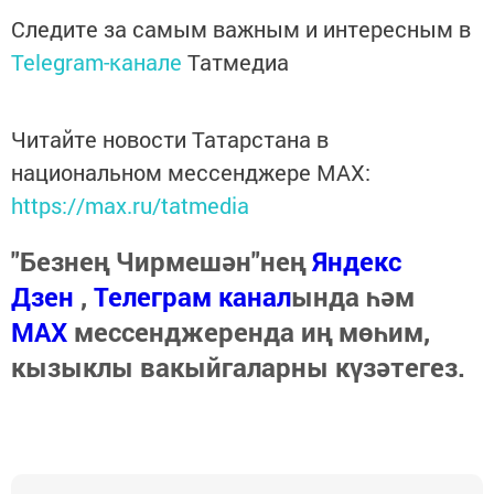
Следите за самым важным и интересным в
Telegram-канале
Татмедиа
Читайте новости Татарстана в
национальном мессенджере MАХ:
https://max.ru/tatmedia
"Безнең Чирмешән"нең
Яндекс
Дзен
,
Телеграм канал
ында һәм
МАХ
мессенджеренда иң мөһим,
кызыклы вакыйгаларны күзәтегез.