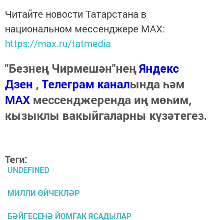
Читайте новости Татарстана в
национальном мессенджере MАХ:
https://max.ru/tatmedia
"Безнең Чирмешән"нең
Яндекс
Дзен
,
Телеграм канал
ында һәм
МАХ
мессенджеренда иң мөһим,
кызыклы вакыйгаларны күзәтегез.
Теги:
UNDEFINED
МИЛЛИ ӨЙЧЕКЛӘР
БӘЙГЕСЕНӘ ЙОМГАК ЯСАДЫЛАР