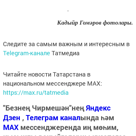
Кадыйр Гомәров фотолары.
Следите за самым важным и интересным в
Telegram-канале
Татмедиа
Читайте новости Татарстана в
национальном мессенджере MАХ:
https://max.ru/tatmedia
"Безнең Чирмешән"нең
Яндекс
Дзен
,
Телеграм канал
ында һәм
МАХ
мессенджеренда иң мөһим,