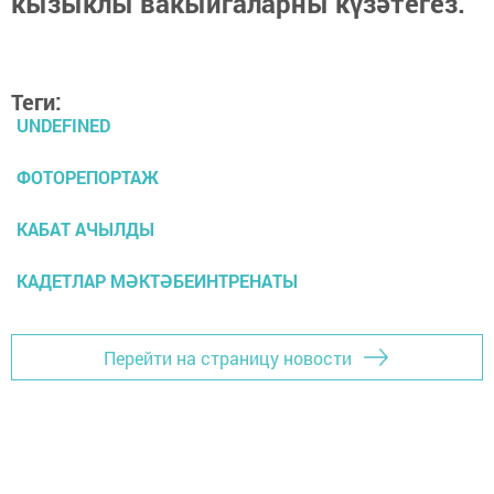
кызыклы вакыйгаларны күзәтегез.
Теги:
UNDEFINED
ФОТОРЕПОРТАЖ
КАБАТ АЧЫЛДЫ
КАДЕТЛАР МӘКТӘБЕИНТРЕНАТЫ
Перейти на страницу новости