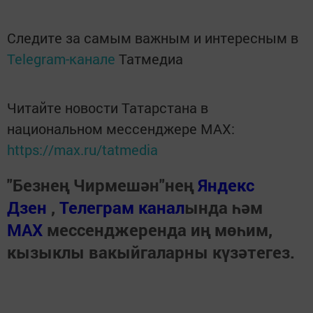
Следите за самым важным и интересным в
Telegram-канале
Татмедиа
Читайте новости Татарстана в
национальном мессенджере MАХ:
https://max.ru/tatmedia
"Безнең Чирмешән"нең
Яндекс
Дзен
,
Телеграм канал
ында һәм
МАХ
мессенджеренда иң мөһим,
кызыклы вакыйгаларны күзәтегез.