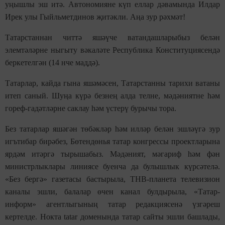
уңышлы эш итә. Автономияне күп еллар дәвамында Илдар
Ирек улы Гыйльметдинов җитәкли. Аңа зур рәхмәт!
Татарстаннан читтә яшәүче ватандашларыбыз белән
элемтәләрне ныгыту вәкаләте Республика Конституциясендә
беркетелгән (14 нче маддә).
Татарлар, кайда гына яшәмәсен, Татарстанны тарихи ватаны
итеп саный. Шуңа күрә безнең алда телне, мәдәниятне һәм
гореф-гадәтләрне саклау һәм үстерү бурычы тора.
Без татарлар яшәгән төбәкләр һәм илләр белән эшләүгә зур
игътибар бирәбез, Бөтендөнья татар конгрессы проектларына
ярдәм итәргә тырышабыз. Мәдәният, мәгариф һәм фән
министрлыклары линиясе буенча да булышлык күрсәтелә.
«Без бергә» газетасы бастырыла, ТНВ-планета телевизион
каналы эшли, балалар өчен канал булдырыла, «Татар-
информ» агентлыгының татар редакциясенә үзгәреш
кертелде. Нокта tatar доменында татар сайты эшли башлады,