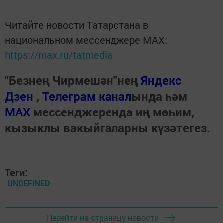
Читайте новости Татарстана в
национальном мессенджере MАХ:
https://max.ru/tatmedia
"Безнең Чирмешән"нең
Яндекс
Дзен
,
Телеграм канал
ында һәм
МАХ
мессенджеренда иң мөһим,
кызыклы вакыйгаларны күзәтегез.
Теги:
UNDEFINED
Перейти на страницу новости