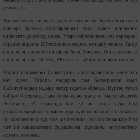
хезмәт куя.
Яшьләр белән эшләүгә аеруча басым ясала. Бөтендөнья татар
яшьләре форумы популярлашып килә. Әлеге юнәлешне
киләчәктә дә үстерү кирәк. Үзара бәйләнешнең яңа төрләрен,
беренче чиратта, ИТ-технологияләрне, куллану мөһим. Татар
социаль челтәрләре киң тарала бара. Мәсәлән, Инстаграмдагы
социаль челтәр 130 мең, ВКонтакте - 430 мең кешене туплый.
Милли бәйрәмебез Сабантуйны популярлаштыру өчен зур
көч куела. Европа, Федераль һәм Бөтенроссия авыл
Сабантуйларын уздыру матур гадәткә әйләнде. Күптән түгел
бәйрәм Әстерханда һәм Пенза өлкәсендә үтте. Быел Сабантуй
Россиянең 59 төбәгендә һәм 32 чит илдә узды һәм
ватандашларыбыз тормышында күркәм вакыйгага әйләнде.
Бу конгрессның зур эше, республика, Россия төбәкләре һәм
чит ил хакимиятләре булышлыгы, күпсанлы энтузиастлар
хезмәте нәтиҗәсе.