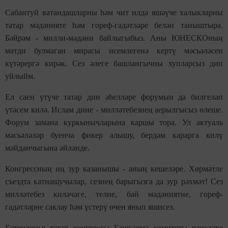
Сабантуй ватандашларны һәм чит илдә яшәүче халыкларны
татар мәдәнияте һәм гореф-гадәтләре белән таныштыра.
Бәйрәм - милли-мәдәни байлыгыбыз. Аны ЮНЕСКОның
матди булмаган мирасы исемлегенә кертү мәсьәләсен
күтәрергә кирәк. Сез әлеге башлангычны хупларсыз дип
уйлыйм.
Ел саен үтүче татар дин әһелләре форумын да билгеләп
үтәсем килә. Ислам дине - милләтебезнең аерылгысыз өлеше.
Форум замана куркынычларына каршы тора. Ул актуаль
мәсьәләләр буенча фикер алышу, бердәм карарга килү
мәйданчыгына әйләнде.
Конгрессның иң зур казанышы - аның кешеләре. Хөрмәтле
съездта катнашучылар, сезнең барыгызга да зур рәхмәт! Сез
милләтебез киләчәге, телне, бай мәдәниятне, гореф-
гадәтләрне саклау һәм үстерү өчен янып яшисез.
Бөтендөнья татар конгрессы Башкарма комитеты рәисләре