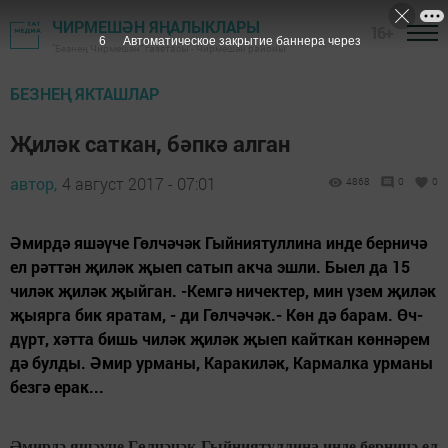
ЧИРМЕШӘН ЯҢАЛЫКЛАРЫ
16+
5
Автоматическое закрытие баннера через
"Безнең Чирмешән" газетасы - Чирмешән районы
БЕЗНЕҢ ЯКТАШЛАР
Җиләк саткан, бәпкә алган
автор,
4 август 2017 - 07:01
4868
0
0
Әмирдә яшәүче Гөлчәчәк Гыйниятуллина инде берничә
ел рәттән җиләк җыеп сатып акча эшли. Быел да 15
чиләк җиләк җыйган. -Кемгә ничектер, мин үзем җиләк
җыярга бик яратам, - ди Гөлчәчәк.- Көн дә барам. Өч-
дүрт, хәтта бишь чиләк җиләк җыеп кайткан көннәрем
дә булды. Әмир урманы, Каракиләк, Кармалка урманы
безгә ерак...
Әмирдә яшәүче Гөлчәчәк Гыйниятуллина инде берничә ел