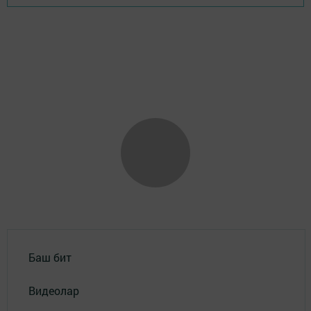
Баш бит
Видеолар