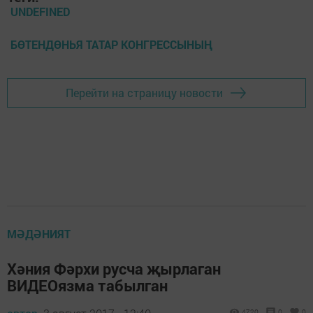
UNDEFINED
БӨТЕНДӨНЬЯ ТАТАР КОНГРЕССЫНЫҢ
Перейти на страницу новости
МӘДӘНИЯТ
Хәния Фәрхи русча җырлаган
ВИДЕОязма табылган
4720
0
0