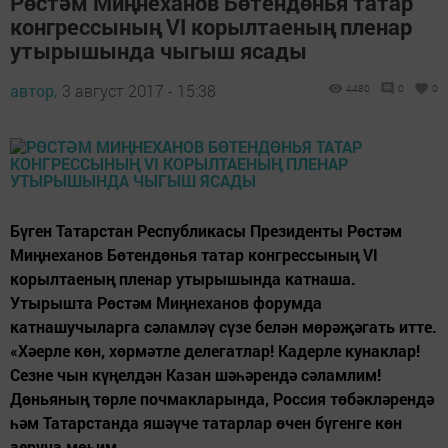
Рөстәм Миңнеханов Бөтендөнья татар
конгрессының VI корылтаеның пленар
утырышында чыгыш ясады
автор,
3 август 2017 - 15:38
4480
0
0
Бүген Татарстан Республикасы Президенты Рөстәм
Миңнеханов Бөтендөнья татар конгрессының VI
корылтаеның пленар утырышында катнаша.
Утырышта Рөстәм Миңнеханов форумда
катнашучыларга сәламләү сүзе белән мөрәҗәгать итте.
«Хәерле көн, хөрмәтле делегатлар! Кадерле кунаклар!
Сезне чын күңелдән Казан шәһәрендә сәламлим!
Дөньяның төрле почмакларында, Россия төбәкләрендә
һәм Татарстанда яшәүче татарлар өчен бүгенге көн
аеруча мөһим....