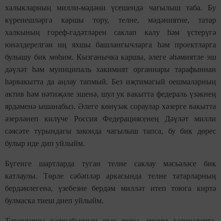
халыкларның милли-мәдәни үсешендә чагылыш таба. Бу
күренешләргә каршы тору, телне, мәдәниятне, татар
халкының гореф-гадәтләрен саклап калу һәм үстерүгә
юнәлдерелгән иң яхшы башлангычларга һәм проектларга
булышу бик мөһим. Кызганычка каршы, әлеге әһәмиятле эш
дәүләт һәм муниципаль хакимият органнары тарафыннан
һәрвакытта да аңлау тапмый. Без иҗтимагый оешмаларның
актив һәм нәтиҗәле эшенә, шул ук вакытта федераль үзәкнең
ярдәменә ышанабыз. Әлеге көнүзәк сораулар хәзерге вакытта
әзерләнеп килүче Россия Федерациясенең Дәүләт милли
сәясәте турындагы законда чагылыш тапса, бу бик дөрес
булыр иде дип уйлыйм.
Бүгенге шартларда туган телне саклау мәсьәләсе бик
катлаулы. Төрле сәбәпләр аркасында телне татарларның
бердәмлегенә, үзебезне бердәм милләт итеп тоюга киртә
булмаска тиеш диеп уйлыйм.
Татарларны халкыбызның нык рухы, милли хәзинәләргә,