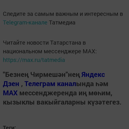
Следите за самым важным и интересным в
Telegram-канале
Татмедиа
Читайте новости Татарстана в
национальном мессенджере MАХ:
https://max.ru/tatmedia
"Безнең Чирмешән"нең
Яндекс
Дзен
,
Телеграм канал
ында һәм
МАХ
мессенджеренда иң мөһим,
кызыклы вакыйгаларны күзәтегез.
Теги: