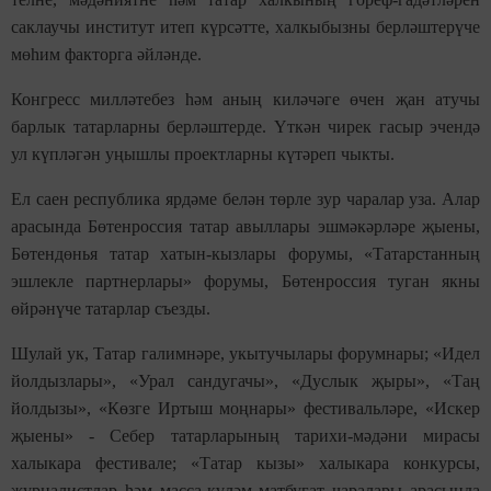
саклаучы институт итеп күрсәтте, халкыбызны берләштерүче
мөһим факторга әйләнде.
Конгресс милләтебез һәм аның киләчәге өчен җан атучы
барлык татарларны берләштерде. Үткән чирек гасыр эчендә
ул күпләгән уңышлы проектларны күтәреп чыкты.
Ел саен республика ярдәме белән төрле зур чаралар уза. Алар
арасында Бөтенроссия татар авыллары эшмәкәрләре җыены,
Бөтендөнья татар хатын-кызлары форумы, «Татарстанның
эшлекле партнерлары» форумы, Бөтенроссия туган якны
өйрәнүче татарлар съезды.
Шулай ук, Татар галимнәре, укытучылары форумнары; «Идел
йолдызлары», «Урал сандугачы», «Дуслык җыры», «Таң
йолдызы», «Көзге Иртыш моңнары» фестивальләре, «Искер
җыены» - Себер татарларының тарихи-мәдәни мирасы
халыкара фестивале; «Татар кызы» халыкара конкурсы,
журналистлар һәм масса-күләм матбугат чаралары арасында