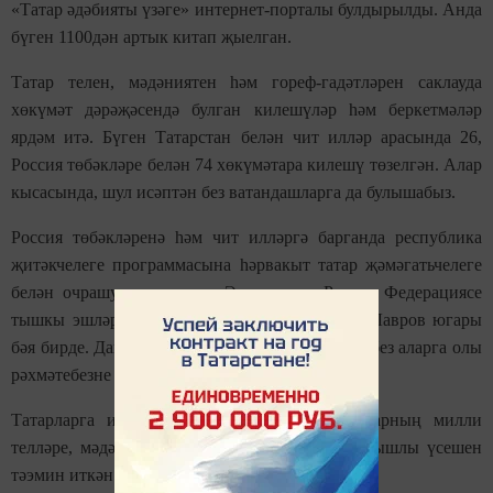
«Татар әдәбияты үзәге» интернет-порталы булдырылды. Анда
бүген 1100дән артык китап җыелган.
Татар телен, мәдәниятен һәм гореф-гадәтләрен саклауда
хөкүмәт дәрәҗәсендә булган килешүләр һәм беркетмәләр
ярдәм итә. Бүген Татарстан белән чит илләр арасында 26,
Россия төбәкләре белән 74 хөкүмәтара килешү төзелгән. Алар
кысасында, шул исәптән без ватандашларга да булышабыз.
Россия төбәкләренә һәм чит илләргә барганда республика
җитәкчелеге программасына һәрвакыт татар җәмәгатьчелеге
белән очрашулар кертелә. Әлеге эшкә Россия Федерациясе
тышкы эшләр министры Сергей Викторович Лавров югары
бәя бирде. Даими булышлык күрсәтүләре өчен без аларга олы
рәхмәтебезне белдерәбез.
Татарларга илебездә яшәүче барлык халыкларның милли
телләре, мәдәниятләре һәм гореф-гадәтләре уңышлы үсешен
тәэмин иткән көчле Россия кирәк.