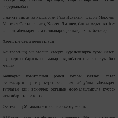
горурланабыз.
Тарихта тирән эз калдырган Гаяз Исхакый, Садри Максуди,
Мирсәет Солтангалиев, Хөсәен Ямашев, башка мәдәният һәм
сәнгать әһелләрен һәм галимнәрне дөньяда яхшы беләләр.
Хөрмәтле съезд делегатлары!
Конгрессның эш рәвеше хәзерге күренешләргә туры килеп,
аңа кергән барлык оешмалар тәҗрибәсен исәпкә алуы бик
мөһим.
Башкарма комитетның ролен югары бәяләп, татар
оешмаларының иң күренекле һәм абруйлы әһелләрен
туплаган киң вәкиллек органын формалаштыруга күбрәк
игътибар итәргә кирәк.
Оешманың Уставына үзгәрешләр кертү мөһим.
БТКның съезд тарафыннан сайланачак Милли Советын