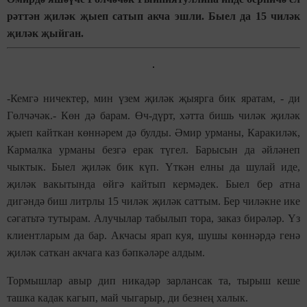
рәттән җиләк җыеп сатып акча эшли. Быел да 15 чиләк
җиләк җыйган.
-Кемгә ничектер, мин үзем җиләк җыярга бик яратам, - ди
Гөлчәчәк.- Көн дә барам. Өч-дүрт, хәтта бишь чиләк җиләк
җыеп кайткан көннәрем дә булды. Әмир урманы, Каракиләк,
Кармалка урманы безгә ерак түгел. Барысын да әйләнеп
чыктык. Быел җиләк бик күп. Үткән елны да шулай иде,
җиләк вакытында өйгә кайтып кермәдек. Быел бер атна
дигәндә биш литрлы 15 чиләк җиләк саттым. Бер чиләкне ике
сәгатьтә тутырам. Алучылар табылып тора, заказ бирәләр. Үз
клиентларым да бар. Акчасы ярап куя, шушы көннәрдә генә
җиләк саткан акчага каз бәпкәләре алдым.
Тормышлар авыр дип никад
әр зарлансак та, тырыш кеше
ташка кадак кагып, май чыгарыр, ди безнең халык.