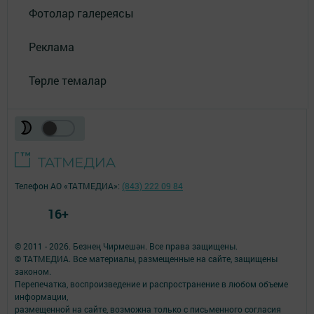
Фотолар галереясы
Реклама
Төрле темалар
Телефон АО «ТАТМЕДИА»:
(843) 222 09 84
16+
© 2011 - 2026. Безнең Чирмешән. Все права защищены.
© ТАТМЕДИА. Все материалы, размещенные на сайте, защищены
законом.
Перепечатка, воспроизведение и распространение в любом объеме
информации,
размещенной на сайте, возможна только с письменного согласия