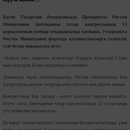
Бүген Татарстан Республикасы Президенты Рөстәм
Миңнеханов Бөтендөнья татар конгрессының VI
корылтаеның пленар утырышында катнаша. Утырышта
Рөстәм Миңнеханов форумда катнашучыларга сәламләү
сүзе белән мөрәҗәгать итте.
«Хәерле көн, хөрмәтле делегатлар! Кадерле кунаклар! Сезне
чын күңелдән Казан шәһәрендә сәламлим!
Дөньяның төрле почмакларында, Россия төбәкләрендә һәм
Татарстанда яшәүче татарлар өчен бүгенге көн аеруча мөһим.
Конгрессның һәр съезды - көтеп алынган тарихи вакыйга.
Әлеге съезд Бөтендөнья татар конгрессының 25 еллыгында
үтү символик мәгънәгә ия.
Бу вакыт эчендә конгресс тормышчан булуын исбатлады, үзен
телне, мәдәниятне һәм татар халкының гореф-гадәтләрен