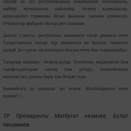
Шулай ук сез республиканың инновацион потенциалы,
кайбер муниципаль районнар, безнең казанышлар,
кешеләребез тормышы белән якыннан таныша алачаксыз.
Очрашулар файдалы булыр дип ышанам.
Дәүләт Советы, республика хакимияте татар дөньясы өчен
Татарстанның нинди зур әһәмияткә ия булуын тирәнтен
аңлый. Без уртак эш нәтиҗәле булсын өчен бик тырышырбыз.
Татарлар язмышы - безнең кулда. Телебезне, мәдәниятне һәм
гореф-гадәтләрне саклау һәм үстерү, халкыбызның
киләчәктәге урыны бары тик бездән тора.
Һәммәбезгә дә уңышлы эш телим. Игътибарыгыз өчен
рәхмәт! ».
ТР Президенты Матбугат хезмәте, Булат
Низамиев.