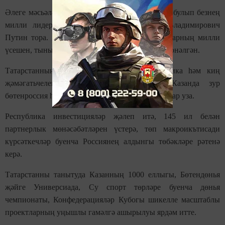
Әлеге мәсьәләләрне чишүдә ышанычлы гарант булып безнең
милли лидер - ил Президенты Владимир Владимирович
Путин тора. Аның эзлекле карашлары халыкларның милли
үсешен, тынычлыкны һәм татулыкны саклауга юнәлгән.
Татарстанның халыкара танылуы - республика һәм киң
җәмәгатьчелекнең актив эше нәтиҗәсе. Казанда зур
бөтенроссия һәм халыкара форумнар һәм ярышлар уза.
Республика инвестицияләр җәлеп итә, 145 ил белән
партнерлык мөнәсәбәтләрен үстерә, төп макроикътисади
күрсәткечләр буенча Россиянең алдынгы төбәкләре рәтенә
керә.
Татарстанны танытуда Казанның 1000 еллыгы, Бөтендөнья
җәйге Универсиада, Су спорт төрләре буенча дөнья
чемпионаты, Конфедерацияләр Кубогы шикелле масштаблы
проектларның уңышлы гамәлгә ашырылуы ярдәм итте.