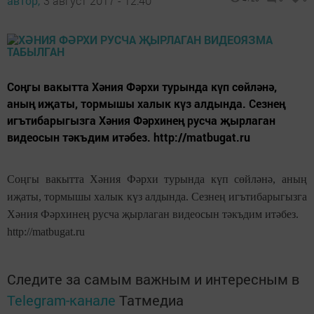
автор,
3 август 2017 - 12:40
Соңгы вакытта Хәния Фәрхи турында күп сөйләнә,
аның иҗаты, тормышы халык күз алдында. Сезнең
игътибарыгызга Хәния Фәрхинең русча җырлаган
видеосын тәкъдим итәбез. http://matbugat.ru
Соңгы вакытта Хәния Фәрхи турында күп сөйләнә, аның
иҗаты, тормышы халык күз алдында. Сезнең игътибарыгызга
Хәния Фәрхинең русча җырлаган видеосын тәкъдим итәбез.
http://matbugat.ru
Следите за самым важным и интересным в
Telegram-канале
Татмедиа