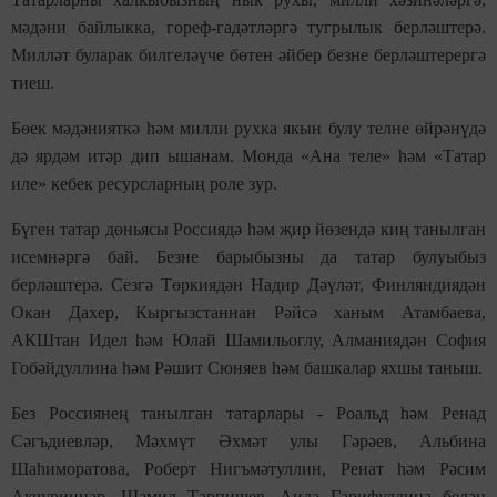
мәдәни байлыкка, гореф-гадәтләргә тугрылык берләштерә.
Милләт буларак билгеләүче бөтен әйбер безне берләштерергә
тиеш.
Бөек мәдәнияткә һәм милли рухка якын булу телне өйрәнүдә
дә ярдәм итәр дип ышанам. Монда «Ана теле» һәм «Татар
иле» кебек ресурсларның роле зур.
Бүген татар дөньясы Россиядә һәм җир йөзендә киң танылган
исемнәргә бай. Безне барыбызны да татар булуыбыз
берләштерә. Сезгә Төркиядән Надир Дәүләт, Финляндиядән
Окан Дахер, Кыргызстаннан Рәйсә ханым Атамбаева,
АКШтан Идел һәм Юлай Шамильоглу, Алманиядән София
Гобәйдуллина һәм Рәшит Сюняев һәм башкалар яхшы таныш.
Без Россиянең танылган татарлары - Роальд һәм Ренад
Сәгъдиевләр, Мәхмүт Әхмәт улы Гәрәев, Альбина
Шаһиморатова, Роберт Нигъмәтуллин, Ренат һәм Рәсим
Акчуриннар, Шамил Тарпищев, Аида Гарифуллина белән