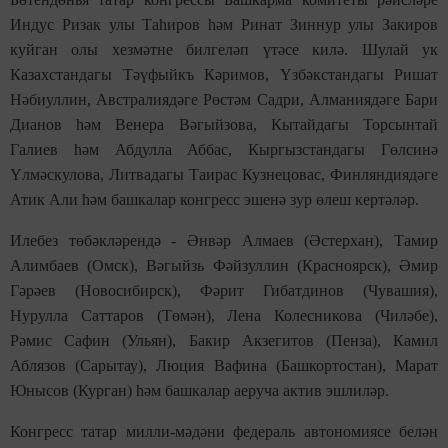
Индус Ризак улы Таһиров һәм Ринат Зиннур улы Закиров
куйган олы хезмәтне билгеләп үтәсе килә. Шулай ук
Казахстандагы Тәүфыйкъ Кәримов, Үзбәкстандагы Ришат
Нәбиуллин, Австралиядәге Рөстәм Садри, Алманиядәге Бари
Дианов һәм Венера Вәгыйзова, Кытайдагы Торсынтай
Галиев һәм Абдулла Аббас, Кыргызстандагы Гөлсинә
Үлмәскулова, Литвадагы Таирас Кузнецовас, Финляндиядәге
Атик Али һәм башкалар конгресс эшенә зур өлеш кертәләр.
Илебез төбәкләрендә - Әнвәр Алмаев (Әстерхан), Тамир
Алимбаев (Омск), Вәгыйзь Фәйзуллин (Красноярск), Әмир
Гәрәев (Новосибирск), Фәрит Гибатдинов (Чувашия),
Нурулла Саттаров (Төмән), Лена Колесникова (Чиләбе),
Рәмис Сафин (Ульян), Бакир Акзегитов (Пенза), Камил
Аблязов (Сарытау), Люция Вафина (Башкортостан), Марат
Юнысов (Курган) һәм башкалар аеруча актив эшлиләр.
Конгресс татар милли-мәдәни федераль автономиясе белән