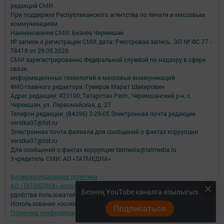
редакций СМИ.
При поддержке Республиканского агентства по печати и массовым
коммуникациям.
Наименование СМИ: Безнең Чирмешән
№ записи о регистрации СМИ, дата: Реестровая запись: ЭЛ № ФС 77 -
78418 от 29.05.2020
СМИ зарегистрированно Федеральной службой по надзору в сфере
связи,
информационных технологий и массовых коммуникаций
ФИО главного редактора: Гумеров Марат Шакирович
Адрес редакции: 423100, Татарстан Респ., Черемшанский р-н, с.
Черемшан, ул. Первомайская, д. 27
Телефон редакции: (84396) 2-29-05 Электронная почта редакции
verstka07@list.ru
Электронная почта филиала для сообщений о фактах коррупции
verstka07@list.ru
Для сообщений о фактах коррупции tatmedia@tatmedia.ru
Учредитель СМИ: АО «ТАТМЕДИА»
Антикоррупционная политика
АО «ТАТМЕДИА» использует «cookie»
для персонализации сервисов и
Безнең YouTube каналга язылыгыз
удобства пользователей сайтом.
Использование «cookie» можно отменить в настройках браузера.
Подписаться
Политика конфиденциальности