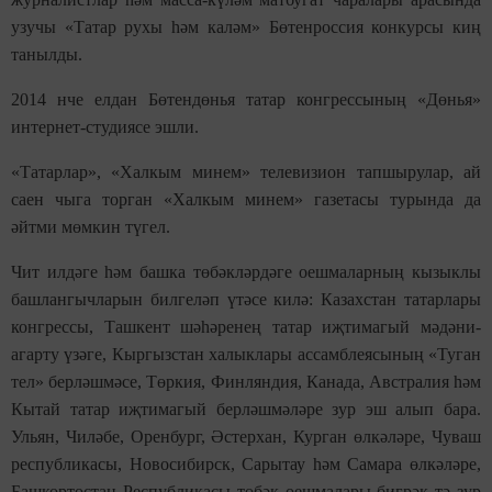
узучы «Татар рухы һәм каләм» Бөтенроссия конкурсы киң
танылды.
2014 нче елдан Бөтендөнья татар конгрессының «Дөнья»
интернет-студиясе эшли.
«Татарлар», «Халкым минем» телевизион тапшырулар, ай
саен чыга торган «Халкым минем» газетасы турында да
әйтми мөмкин түгел.
Чит илдәге һәм башка төбәкләрдәге оешмаларның кызыклы
башлангычларын билгеләп үтәсе килә: Казахстан татарлары
конгрессы, Ташкент шәһәренең татар иҗтимагый мәдәни-
агарту үзәге, Кыргызстан халыклары ассамблеясының «Туган
тел» берләшмәсе, Төркия, Финляндия, Канада, Австралия һәм
Кытай татар иҗтимагый берләшмәләре зур эш алып бара.
Ульян, Чиләбе, Оренбург, Әстерхан, Курган өлкәләре, Чуваш
республикасы, Новосибирск, Сарытау һәм Самара өлкәләре,
Башкортостан Республикасы төбәк оешмалары бигрәк тә зур