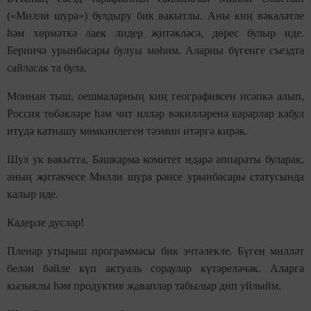
(«Милли шура») булдыру бик вакытлы. Аны киң вәкаләтле
һәм хөрмәткә лаек лидер җитәкләсә, дөрес булыр иде.
Берничә урынбасары булуы мөһим. Аларны бүгенге съездта
сайласак та була.
Моннан тыш, оешмаларның киң географиясен исәпкә алып,
Россия төбәкләре һәм чит илләр вәкилләренә карарлар кабул
итүдә катнашу мөмкинлеген тәэмин итәргә кирәк.
Шул ук вакытта, Башкарма комитет идарә аппараты буларак,
аның җитәкчесе Милли шура рәисе урынбасары статусында
калыр иде.
Кадерле дуслар!
Пленар утырыш программасы бик эчтәлекле. Бүген милләт
белән бәйле күп актуаль сораулар күтәреләчәк. Аларга
кызыклы һәм продуктив җаваплар табылыр дип уйлыйм.