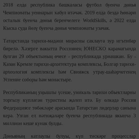
2018 елда республика башкаласы футбол буенча дөнья
Чемпионаты уеннарын кабул итәчәк. 2019 елда бездә Һөнәри
осталык буенча дөнья беренчелеге WorldSkills, ә 2022 елда
Кыска суда йөзү буенча дөнья чемпионаты узачак.
Татарстанда тарихи-мәдәни мирасны саклауга зур игътибар
бирелә. Хәзерге вакытта Россиянең ЮНЕСКО карамагында
булган 29 объектының өчесе - республикада урнашкан. Бу -
Казан Кремле тарихи-архитектура комплексы, Болгар тарихи-
археология комплексы һәм Свияжск утрау-шәһәрчегенең
Успение соборы һәм монастыре.
Республиканың уңышлы үсеше, уникаль тарихи объектларны
торгызу күпләгән туристны җәлеп итә. Бу өлкәдә Россия
Федерациясе төбәкләре арасында Татарстан лидерлар санына
керә. Узган ел нәтиҗәләре буенча республикада якынча 3
миллион кеше кунак булды.
Дөньяның катлаулы булуы, күп тискәре процесслар