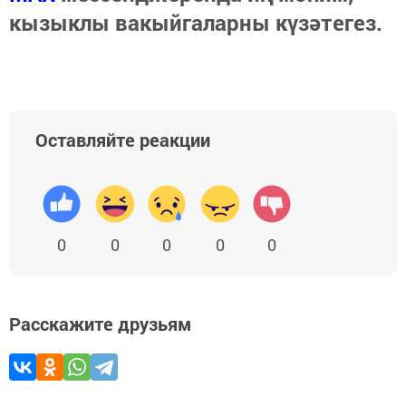
кызыклы вакыйгаларны күзәтегез.
Оставляйте реакции
0
0
0
0
0
Расскажите друзьям