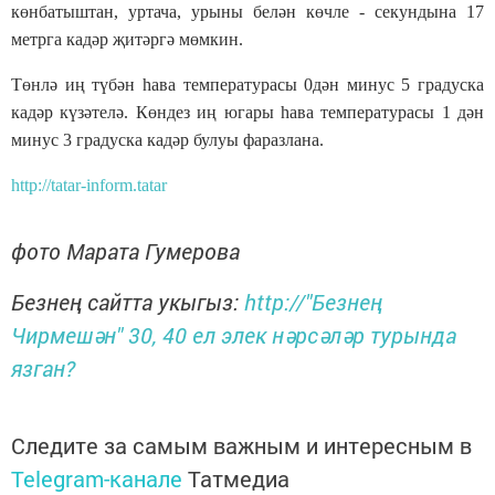
көнбатыштан, уртача, урыны белән көчле - секундына 17
метрга кадәр җитәргә мөмкин.
Төнлә иң түбән һава температурасы 0дән минус 5 градуска
кадәр күзәтелә. Көндез иң югары һава температурасы 1 дән
минус 3 градуска кадәр булуы фаразлана.
http://tatar-inform.tatar
фото Марата Гумерова
Безнең сайтта укыгыз:
http://"Безнең
Чирмешән" 30, 40 ел элек нәрсәләр турында
язган?
Следите за самым важным и интересным в
Telegram-канале
Татмедиа