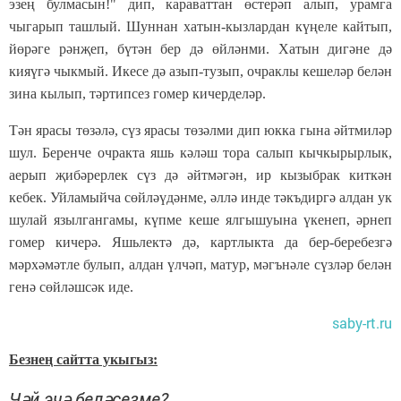
эзең булмасын!" дип, караваттан өстерәп алып, урамга
чыгарып ташлый. Шуннан хатын-кызлардан күңеле кайтып,
йөрәге рәнҗеп, бүтән бер дә өйләнми. Хатын дигәне дә
кияүгә чыкмый. Икесе дә азып-тузып, очраклы кешеләр белән
зина кылып, тәртипсез гомер кичерделәр.
Тән ярасы төзәлә, сүз ярасы төзәлми дип юкка гына әйтмиләр
шул. Беренче очракта яшь кәләш тора салып кычкырырлык,
аерып җибәрерлек сүз дә әйтмәгән, ир кызыбрак киткән
кебек. Уйламыйча сөйләүдәнме, әллә инде тәкъдиргә алдан ук
шулай язылгангамы, күпме кеше ялгышуына үкенеп, әрнеп
гомер кичерә. Яшьлектә дә, картлыкта да бер-беребезгә
мәрхәмәтле булып, алдан үлчәп, матур, мәгънәле сүзләр белән
генә сөйләшсәк иде.
saby-rt.ru
Безнең сайтта укыгыз:
Чәй эчә беләсезме?