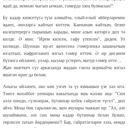
җый да, өемнән чыгып ычкын, гомердә эзең булмасын!"
Бу кадәр кимсетүгә түзә алмыйча, елый-елый әйберләремне
җыеп, әниләргә кайтып киттем. Каенанам кайткач, безне
килештерергә тырышып карады, мине алып китәргә дип тә
килде. Ә мин: "Ирем килсен, гафу үтенсен", дидем. Ул
килмәде. Шуннан ир-ат җенесенә гомерлеккә ышанычым
югалтып, нәфрәтләнеп ялгыз гомер иттем. Ә ир дигәнем
бүтәнгә өйләнеп, уллар, кызлар үстереп, матур гомер итте…
Җан өшеткеч сүз аркасында яңадан гаилә кормыйча ялгыз
яшәгән ирне дә беләм.
Анысы өйләнеп, ике көн узгач та үз язмышын үзе хәл итә.
Төнге мәхәббәт уеннары вакытында яшь кәләш аңа: "Син
әллә нинди, сүлпәнрәк, бүтәннәр кебек гайрәтле түгел", дип
әйтә. Моңа бик гарьләнгән, җен ачулары чыккан ир: "Ах, әле
шулаймыни, әле син миңа кадәр бүтәннәр белән булып,
төрлесен татып йөрдеңмени?! Бар, гайрәтлеләрне эзлә, өемдә