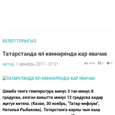
БЕЛЕП ТОРЫГЫЗ
Татарстанда ял көннәрендә кар явачак
автор,
1 декабрь 2017 - 07:21
4976
0
0
Шимбә төнге температура минус 3 тән минус 8
градуска, аязган вакытта минус 12 градуска кадәр
җитүе көтелә. (Казан, 30 ноябрь, "Татар-информ",
Наталья Рыбакова). Татарстанга карлы чын кыш