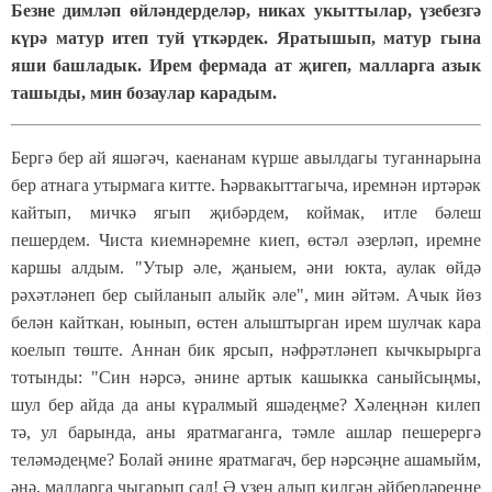
Безне димләп өйләндерделәр, никах укыттылар, үзебезгә
күрә матур итеп туй үткәрдек. Яратышып, матур гына
яши башладык. Ирем фермада ат җигеп, малларга азык
ташыды, мин бозаулар карадым.
Бергә бер ай яшәгәч, каенанам күрше авылдагы туганнарына
бер атнага утырмага китте. Һәрвакыттагыча, иремнән иртәрәк
кайтып, мичкә ягып җибәрдем, коймак, итле бәлеш
пешердем. Чиста киемнәремне киеп, өстәл әзерләп, иремне
каршы алдым. "Утыр әле, җаныем, әни юкта, аулак өйдә
рәхәтләнеп бер сыйланып алыйк әле", мин әйтәм. Ачык йөз
белән кайткан, юынып, өстен алыштырган ирем шулчак кара
коелып төште. Аннан бик ярсып, нәфрәтләнеп кычкырырга
тотынды: "Син нәрсә, әнине артык кашыкка саныйсыңмы,
шул бер айда да аны күралмый яшәдеңме? Хәлеңнән килеп
тә, ул барында, аны яратмаганга, тәмле ашлар пешерергә
теләмәдеңме? Болай әнине яратмагач, бер нәрсәңне ашамыйм,
әнә, малларга чыгарып сал! Ә үзең алып килгән әйберләреңне