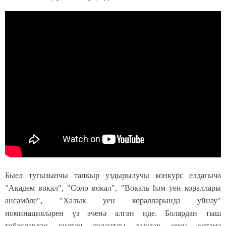
Быел тугызынчы тапкыр уздырылучы конкурс елдагыча
"Академ вокал", "Соло вокал", "Вокаль һәм уен кораллары
ансамбле", "Халык уен коралларында уйнау"
номинацияләрен үз эченә алган иде. Болардан тыш
төбәкләрдән килгән талантлы кызлар өчен өстәмә