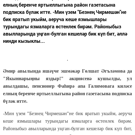
елның беренче яртыеллыгына район газетасына
подписка бүләк итте. -Мин үзем "Безнең Чирмешән"не
бик яратып укыйм, аеруча кеше язмышлары
турындагы язмаларга өстенлек бирәм. Районыбыз
авылларында уңган-булган кешеләр бик күп бит, әллә
нинди кызыклы...
Әмир авылында яшәүче эшмәкәр Гөлшат Әгъләмова да
"Якыннарыңны яздыр!" акциясенә кушылды, ул
авылдашы, пенсионер Фаһирә апа Галимовага киләсе
елның беренче яртыеллыгына район газетасына подписка
бүләк итте.
-Мин үзем "Безнең Чирмешән"не бик яратып укыйм, аеруча
кеше язмышлары турындагы язмаларга өстенлек бирәм.
Районыбыз авылларында уңган-булган кешеләр бик күп бит,