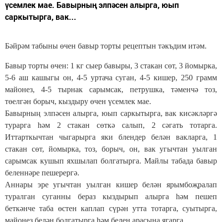
үсемлек мае. Бавырның элпәсен алырга, юып
саркытырга, вак...
Бәйрәм табыны өчен бавыр торты рецептын тәкъдим итәм.
Бавыр торты өчен: 1 кг сыер бавыры, 3 стакан сөт, 3 йомырка,
5-6 аш кашыгы он, 4-5 уртача суган, 4-5 кишер, 250 грамм
майонез, 4-5 тырнак сарымсак, петрушка, тәменчә тоз,
төелгән борыч, кыздыру өчен үсемлек мае.
Бавырның элпәсен алырга, юып саркытырга, вак кисәкләргә
турарга һәм 2 стакан сөткә салып, 2 сәгать тотарга.
Иттарткычтан чыгарырга яки блендер белән вакларга, 1
стакан сөт, йомырка, тоз, борыч, он, вак угычтан уылган
сарымсак кушып яхшылап болгатырга. Майлы табада бавыр
беленнәре пешерергә.
Аннары эре угычтан уылган кишер белән ярымбоҗралап
туралган суганны бераз кыздырып алырга һәм пешеп
беткәнче таба өстен каплап сүрән утта тотарга, суытырга,
майонез белән болгатырга һәм белен арасына ягарга.