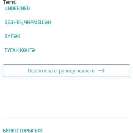
Теги:
UNDEFINED
БЕЗНЕҢ ЧИРМЕШӘН
БҮЛӘК
ТУГАН КӨНГӘ
Перейти на страницу новости
БЕЛЕП ТОРЫГЫЗ