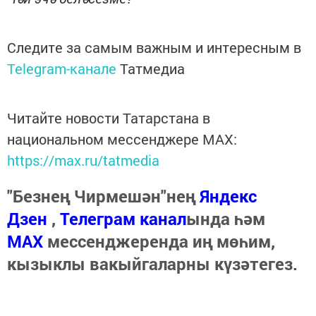
Следите за самым важным и интересным в
Telegram-канале
Татмедиа
Читайте новости Татарстана в
национальном мессенджере MАХ:
https://max.ru/tatmedia
"Безнең Чирмешән"нең
Яндекс
Дзен
,
Телеграм канал
ында һәм
МАХ
мессенджеренда иң мөһим,
кызыклы вакыйгаларны күзәтегез.