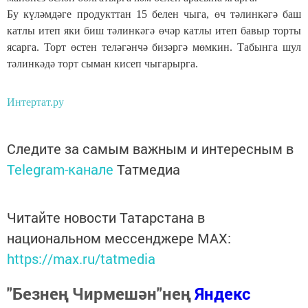
Бу күләмдәге продукттан 15 белен чыга, өч тәлинкәгә баш
катлы итеп яки биш тәлинкәгә өчәр катлы итеп бавыр торты
ясарга. Торт өстен теләгәнчә бизәргә мөмкин. Табынга шул
тәлинкәдә торт сыман кисеп чыгарырга.
Интертат.ру
Следите за самым важным и интересным в
Telegram-канале
Татмедиа
Читайте новости Татарстана в
национальном мессенджере MАХ:
https://max.ru/tatmedia
"Безнең Чирмешән"нең
Яндекс