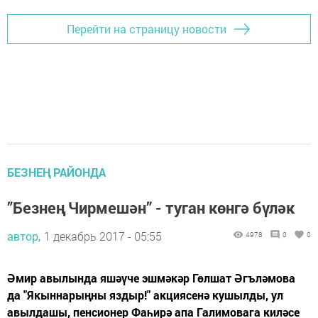
Перейти на страницу новости
БЕЗНЕҢ РАЙОНДА
”Безнең Чирмешән” - туган көнгә бүләк
автор,
1 декабрь 2017 - 05:55
4978
0
0
Әмир авылында яшәүче эшмәкәр Гөлшат Әгъләмова
да "Якыннарыңны яздыр!" акциясенә кушылды, ул
авылдашы, пенсионер Фаһирә апа Галимовага киләсе