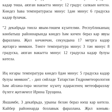
кадәр төшә, аязган вакытта минус 12 градус салкын көтелә.
Көндез һава температурасы минус 1дән минус 6 градуска
кадәр булачак.
"2 декабрьдә төнлә явым-төшем күзәтелми. Республиканың
көнбатыш районнарында көндез һәм кичен бераз кар явуы
фаразлана. Җил көчәючән, секундына 17 метрга кадәр
җитәргә мөмкин. Төнге температура минус 3 тән минус 8
градуска, аязган вакытта минус 12 градуска кадәр булуы
көтелә.
Иң югары температура көндез 0дән минус 5 градуска кадәр
булуы мөмкин", - дип сөйләде Татарстан Гидрометеорология
һәм әйләнә-тирә мохитне күзәтү идарәсенең метеофаразлау
бүлеге җитәкчесе Ирина Трущина.
Якшәмбе, 3 декабрьдә, урыны белән бераз юеш кар көтелә.
Кайбер районнарда бозлавык фаразлана. Җил көньяк-