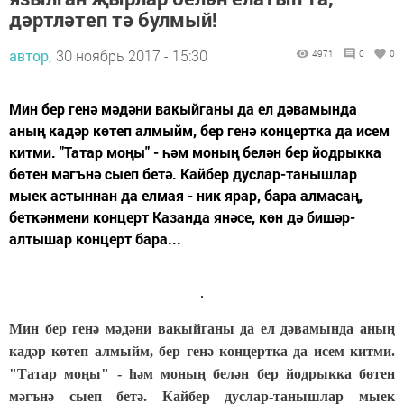
дәртләтеп тә булмый!
автор,
30 ноябрь 2017 - 15:30
4971
0
0
Мин бер генә мәдәни вакыйганы да ел дәвамында
аның кадәр көтеп алмыйм, бер генә концертка да исем
китми. "Татар моңы" - һәм моның белән бер йодрыкка
бөтен мәгънә сыеп бетә. Кайбер дуслар-танышлар
мыек астыннан да елмая - ник ярар, бара алмасаң,
беткәнмени концерт Казанда янәсе, көн дә бишәр-
алтышар концерт бара...
Мин бер генә мәдәни вакыйганы да ел дәвамында аның
кадәр көтеп алмыйм, бер генә концертка да исем китми.
"Татар моңы" - һәм моның белән бер йодрыкка бөтен
мәгънә сыеп бетә. Кайбер дуслар-танышлар мыек