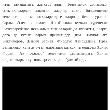
итеп тамашачыга җиткерә алды. Телевизион фильмнар,
спектакльләрдән алынган җырлар сәхнә бизәлешендә
телевизион тасма-нөсхәләрендәге кадрлар белән уралып
барды. Әлеге янәшәлек, бакыйлыкка күчкән күренекле
шәхесләребезне искә алып хатирәләрне дә кузгатты, аларга
дога да булып барып ирешкәндер дим. Шәүкәт ага
Биктимеров, Шамил Бариев, Фирдәүс Хәйруллина, Ирек
Баһманнар, күптән түгел арабыздан киткән легендабыз Хәния
Фәрхи. "Ак чәчәкләр" телевизион фильмындагы Хәния
Фәрхи җырын күз яшьләрсез тыңлап булмый иде.