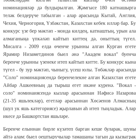
номинацияләр дә булдырылган. Җәмгысе 180 катнашырга
теләк белдерүче табылган - алар арасында Кытай, Англия,
Чехия, Черногория, Үзбәкстан, Казахстан кебек илләр бар. Бу
конкурс үзе бер мәктәп - монда килдең, катнаштың, урын ала
алмаганыңа үпкәләп кайтып киттең дә, оныттың түгел.
Мисалга - 2009 елда өченче урынны алган Курган егете
Ярамир Низаметдинов быел әнә "Академ вокал" буенча
беренче урынны үзенеке итеп кайтып китте. Бу конкурс кына
түгел - бу зур мәктәп, чыныгу, үсеш юлы. Төбәкләр арасында
"Соло" номинациясендә беренчелекне алган Казахстан егете
Айбар Ашкеевның да тырыш егет икәне күренә. "Вокал -
соло" номинаиясендә кызлар арасыннан Нәфисә Назарова
(21-35 яшьлекләр), егетләр арасыннан Хөсәенов Алмасның
(шул ук яшь категориясе) җырлавын аһ итеп тыңладык. Алар
икесе дә Башкортстан яшьләре.
Беренче елыннан бирле күзәтеп барган кеше буларак, шуны
әйтә алам: быел оештыручылар тамашаны тагын да кызыграк