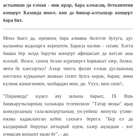
астыннан да елмая - ник ярар, бара алмасаң, беткәнмени
концерт Казанда янәсе, көн дә бишәр-алтышар концерт
бара бит.
Менә быел да, иремнең бара алмавы билгеле булуга, дус
кызымны кодаларга керештем. Барасы килми - сизәм. Хәтта
башка бер залда баручы концерт афишасын да ватсап аша
юллый. Янәсе, синең белән күрешергә һәрвакыт әзер, бәлки,
менә бу кәнсирткә? Ахыр чиктә, фәлән еллык дуслыкның
нигезенә куркыныч янавын сизеп булса кирәк, барам, әмма
күлмәк кимәгәнмен, чалбардан мин, ди. Ууух, мин сине!..
"Пирамида" күңел ачу залына барып, IX Яшь
башкаручыларның халыкара телевизион "Татар моңы" җыр
конкурсының гала-концертының ун-унбиш минуты үтәме-
юкмы кадакланган кебек сәхнәгә берегә: "Бер ел да
калдырмый йөрүеңә аптырый идем, хәзер аңладым - вәт
ичмасам концерт икән бу", - ди.