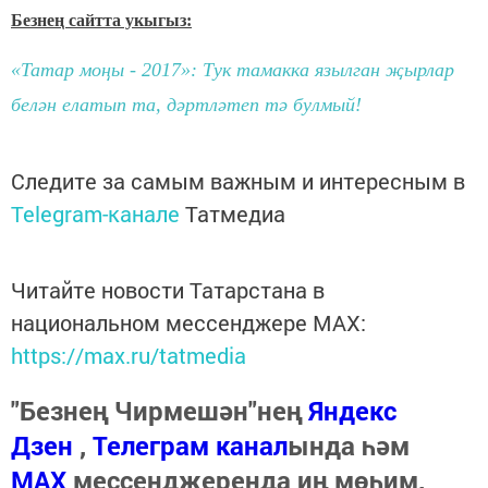
Безнең сайтта укыгыз:
«Татар моңы - 2017»: Тук тамакка язылган җырлар
белән елатып та, дәртләтеп тә булмый!
Следите за самым важным и интересным в
Telegram-канале
Татмедиа
Читайте новости Татарстана в
национальном мессенджере MАХ:
https://max.ru/tatmedia
"Безнең Чирмешән"нең
Яндекс
Дзен
,
Телеграм канал
ында һәм
МАХ
мессенджеренда иң мөһим,