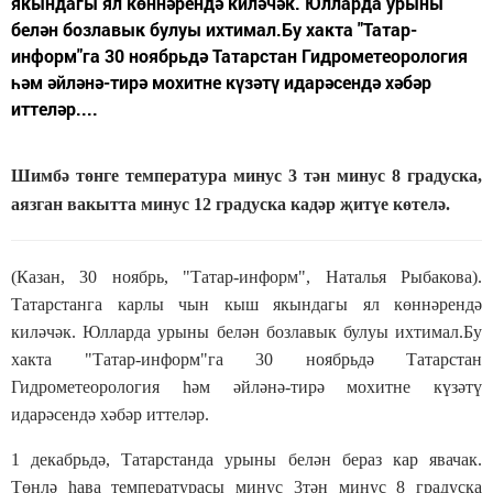
якындагы ял көннәрендә киләчәк. Юлларда урыны
белән бозлавык булуы ихтимал.Бу хакта "Татар-
информ"га 30 ноябрьдә Татарстан Гидрометеорология
һәм әйләнә-тирә мохитне күзәтү идарәсендә хәбәр
иттеләр....
Шимбә төнге температура минус 3 тән минус 8 градуска,
аязган вакытта минус 12 градуска кадәр җитүе көтелә.
(Казан, 30 ноябрь, "Татар-информ", Наталья Рыбакова).
Татарстанга карлы чын кыш якындагы ял көннәрендә
киләчәк. Юлларда урыны белән бозлавык булуы ихтимал.Бу
хакта "Татар-информ"га 30 ноябрьдә Татарстан
Гидрометеорология һәм әйләнә-тирә мохитне күзәтү
идарәсендә хәбәр иттеләр.
1 декабрьдә, Татарстанда урыны белән бераз кар явачак.
Төнлә һава температурасы минус 3тән минус 8 градуска