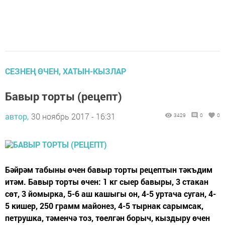
СЕЗНЕҢ ӨЧЕН, ХАТЫН-КЫЗЛАР
Бавыр торты (рецепт)
автор,
30 ноябрь 2017 - 16:31
3429
0
0
Бәйрәм табыны өчен бавыр торты рецептын тәкъдим
итәм. Бавыр торты өчен: 1 кг сыер бавыры, 3 стакан
сөт, 3 йомырка, 5-6 аш кашыгы он, 4-5 уртача суган, 4-
5 кишер, 250 грамм майонез, 4-5 тырнак сарымсак,
петрушка, тәменчә тоз, төелгән борыч, кыздыру өчен