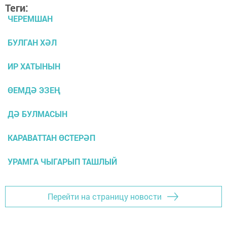
Теги:
ЧЕРЕМШАН
БУЛГАН ХӘЛ
ИР ХАТЫНЫН
ӨЕМДӘ ЭЗЕҢ
ДӘ БУЛМАСЫН
КАРАВАТТАН ӨСТЕРӘП
УРАМГА ЧЫГАРЫП ТАШЛЫЙ
Перейти на страницу новости