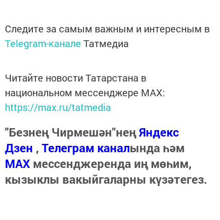
Следите за самым важным и интересным в
Telegram-канале
Татмедиа
Читайте новости Татарстана в
национальном мессенджере MАХ:
https://max.ru/tatmedia
"Безнең Чирмешән"нең
Яндекс
Дзен
,
Телеграм канал
ында һәм
МАХ
мессенджеренда иң мөһим,
кызыклы вакыйгаларны күзәтегез.