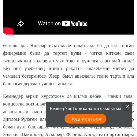
Ә яшьләр... Яшьләр искитмәле талантлы. Ел да яза торган
фикеремне быел да төртеп куям - читкә киткән саен
татарлыкның кадере артуын тою и күңелгә сары май инде!
Без бит үзебезнең нинди рәхәттә яшәвебезне үзебез дә
чамалап бетермибез. Хәер, быел авыздагы телне тартып ала
башлагач дертләп уяндык анысы...
Кемнедер аерып күрсәтәсем дә килми кебек - чөнки гала-
концертка җиз иләктән җитмеш-җиде тапкыр иләнгән иң эре
Безнең YouTube каналга язылыгыз
асылташлар гына кала. Аларның һәрберсе үзенә тиешле
Подписаться
диплом-бүләген алып, сәхнәдә танылган җырчы-артистлар
белән дуэт башкарып (Филүс Каһиров, Фердинанд Сәләхов,
Зөлфия Шакирова, Асылъяр, Фәридә-Алсу, театр артистлары