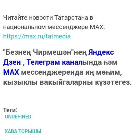
Читайте новости Татарстана в
национальном мессенджере MАХ:
https://max.ru/tatmedia
"Безнең Чирмешән"нең
Яндекс
Дзен
,
Телеграм канал
ында һәм
МАХ
мессенджеренда иң мөһим,
кызыклы вакыйгаларны күзәтегез.
Теги:
UNDEFINED
ХАВА ТОРЫШЫ