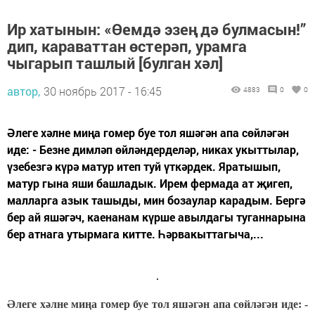
Ир хатынын: «Өемдә эзең дә булмасын!”
дип, караваттан өстерәп, урамга
чыгарып ташлый [булган хәл]
автор,
30 ноябрь 2017 - 16:45
4883
0
0
Әлеге хәлне миңа гомер буе тол яшәгән апа сөйләгән
иде: - Безне димләп өйләндерделәр, никах укыттылар,
үзебезгә күрә матур итеп туй үткәрдек. Яратышып,
матур гына яши башладык. Ирем фермада ат җигеп,
малларга азык ташыды, мин бозаулар карадым. Бергә
бер ай яшәгәч, каенанам күрше авылдагы туганнарына
бер атнага утырмага китте. Һәрвакыттагыча,...
Әлеге хәлне миңа гомер буе тол яшәгән апа сөйләгән иде: -