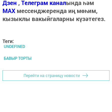
Дзен
,
Телеграм канал
ында һәм
МАХ
мессенджеренда иң мөһим,
кызыклы вакыйгаларны күзәтегез.
Теги:
UNDEFINED
БАВЫР ТОРТЫ
Перейти на страницу новости