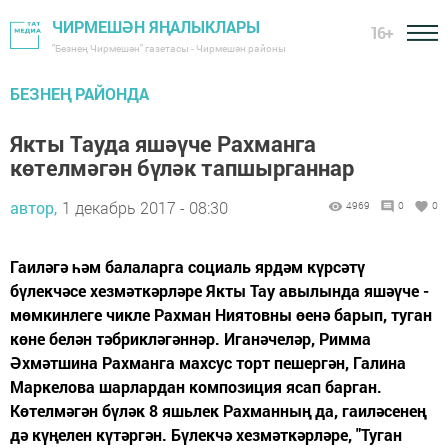
ЧИРМЕШӘН ЯҢАЛЫКЛАРЫ
16+
"Безнең Чирмешән" газетасы - Чирмешән районы
БЕЗНЕҢ РАЙОНДА
Якты Тауда яшәүче Рахманга
көтелмәгән бүләк тапшырганнар
автор,
1 декабрь 2017 - 08:30
4969
0
0
Гаиләгә һәм балаларга социаль ярдәм күрсәтү
бүлекчәсе хезмәткәрләре Якты Тау авылында яшәүче -
мөмкинлеге чикле Рахман Ниятовны өенә барып, туган
көне белән тәбрикләгәннәр. Иганәчеләр, Римма
Әхмәтшина Рахманга махсус торт пешергән, Галина
Маркелова шарлардан композиция ясап барган.
Көтелмәгән бүләк 8 яшьлек Рахманның да, гаиләсенең
дә күңелен күтәргән. Бүлекчә хезмәткәрләре, "Туган