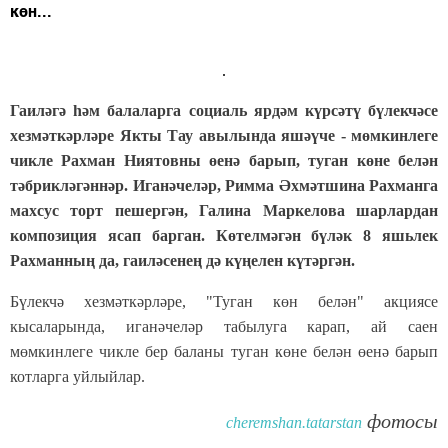
көн...
Гаиләгә һәм балаларга социаль ярдәм күрсәтү бүлекчәсе
хезмәткәрләре Якты Тау авылында яшәүче - мөмкинлеге
чикле Рахман Ниятовны өенә барып, туган көне белән
тәбрикләгәннәр. Иганәчеләр, Римма Әхмәтшина Рахманга
махсус торт пешергән, Галина Маркелова шарлардан
композиция ясап барган. Көтелмәгән бүләк 8 яшьлек
Рахманның да, гаиләсенең дә күңелен күтәргән.
Бүлекчә хезмәткәрләре, "Туган көн белән" акциясе
кысаларында, иганәчеләр табылуга карап, ай саен
мөмкинлеге чикле бер баланы туган көне белән өенә барып
котларга уйлыйлар.
фотосы
cheremshan.tatarstan