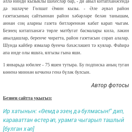
әллә нинди кызыклы шәхесләр бар, - ди авыл китапханәсендә
дә эшләүче Гөлшат Әмин кызы. - Әле әүвәл район
газетасының сайтыннан район хәбәрләре белән танышам,
аннан соң аларны газета битләреннән кабат карап чыгам.
Безнең китапханәгә төрле матбугат басмалары килә, ләкин
авылдашлар, беренче чиратта, район газетасын сорап алалар.
Шунда кайбер язмалар буенча бәхәсләшеп тә куялар. Фаһирә
апа инде олы яшьтә, ялгызы гына яши.
1 январьда юбилее - 75 яшен тутыра. Бу подписка аның туган
көненә миннән кечкенә генә бүләк булсын.
Автор фотосы
Безнең сайтта укыгыз:
Ир хатынын: «Өемдә эзең дә булмасын!" дип,
караваттан өстерәп, урамга чыгарып ташлый
[булган хәл]