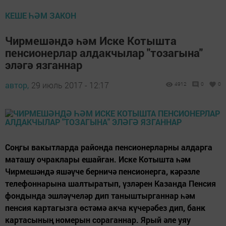
КЕШЕ ҺӘМ ЗАКОН
Чирмешәндә һәм Иске Котышта
пенсионерлар алдакчылар "тозагына"
эләгә язганнар
автор,
29 июль 2017 - 12:17
4912
0
0
Соңгы вакытларда районда пенсионерларны алдарга
маташу очраклары ешайган. Иске Котышта һәм
Чирмешәндә яшәүче берничә пенсионерга, кәрәзле
телефоннарына шалтыратып, үзләрен Казанда Пенсия
фондында эшләүчеләр дип таныштырганнар һәм
пенсия картагызга өстәмә акча күчерәбез дип, банк
картасының номерын сораганнар. Ярый әле уяу