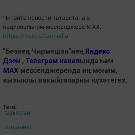
Читайте новости Татарстана в
национальном мессенджере MАХ:
https://max.ru/tatmedia
"Безнең Чирмешән"нең
Яндекс
Дзен
,
Телеграм канал
ында һәм
МАХ
мессенджеренда иң мөһим,
кызыклы вакыйгаларны күзәтегез.
Теги:
ТАТАРСТАН
МӘДӘНИЯТ