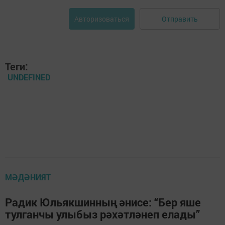
Отправить
Авторизоваться
Теги:
UNDEFINED
МӘДӘНИЯТ
Радик Юльякшинның әнисе: “Бер яше
тулганчы улыбыз рәхәтләнеп елады”