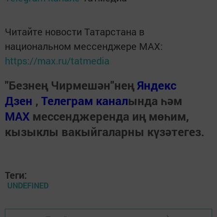
Читайте новости Татарстана в
национальном мессенджере MАХ:
https://max.ru/tatmedia
"Безнең Чирмешән"нең
Яндекс
Дзен
,
Телеграм канал
ында һәм
МАХ
мессенджеренда иң мөһим,
кызыклы вакыйгаларны күзәтегез.
Теги:
UNDEFINED