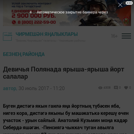
3
Автоматическое закрытие баннера через
ЧИРМЕШӘН ЯҢАЛЫКЛАРЫ
16+
"Безнең Чирмешән" газетасы - Чирмешән районы
БЕЗНЕҢ РАЙОНДА
Девичья Полянада ярыша-ярыша йорт
салалар
автор,
30 июль 2017 - 11:20
4308
0
0
Бүген дистәгә якын гаилә яңа йортның түбәсен яба,
нигез кора, дистәгә якыны бу мәшәкатькә керешү өчен
участок - урын сайлый. Анатолий Кузьмин моңа кадәр
Себердә яшәгән. -Пенсиягә чыккач туган авылга