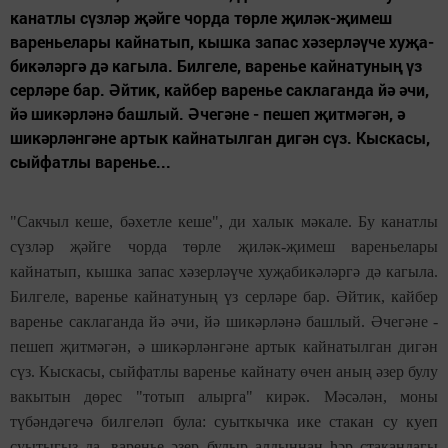
канатлы сүзләр җәйге чорда төрле җиләк-җимеш
вареньелары кайнатып, кышка запас хәзерләүче хуҗа­
бикәләргә дә кагыла. Билгеле, варенье кайнатуның үз
серләре бар. Әйтик, кайбер варенье саклаганда йә әчи,
йә шикәрләнә башлый. Әчегәне - пешеп җитмәгән, ә
шикәрләнгәне артык кайнатылган дигән сүз. Кыскасы,
сыйфатлы варенье...
"Сакчыл кеше, бәхетле кеше", ди халык мәкале. Бу канатлы
сүзләр җәйге чорда төрле җиләк-җимеш вареньелары
кайнатып, кышка запас хәзерләүче хуҗа­бикәләргә дә кагыла.
Билгеле, варенье кайнатуның үз серләре бар. Әйтик, кайбер
варенье саклаганда йә әчи, йә шикәрләнә башлый. Әчегәне -
пешеп җитмәгән, ә шикәрләнгәне артык кайнатылган дигән
сүз. Кыскасы, сыйфатлы варенье кайнату өчен аның әзер булу
вакытын дөрес "тотып алырга" кирәк. Мәсәлән, моны
түбәндәгечә билгеләп була: суыткычка ике стакан су куеп
суытыгыз да, варенье әзер булыр алдыннан һәр стакандагы