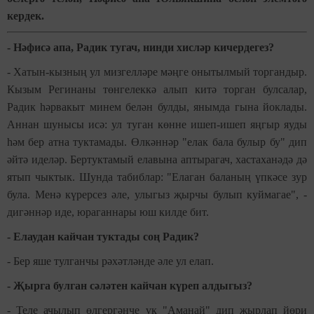
кердек.
- Нәфисә апа, Радик тугач, нинди хисләр кичердегез?
- Хатын-кызның ул мизгелләре мәңге онытылмый торгандыр.
Кызым Регинаны төнгелеккә алып китә торган булсалар,
Радик һәрвакыт минем белән булды, янымда гына йоклады.
Аннан шунысы исә: ул туган көнне ишеп-ишеп яңгыр яуды
һәм бер атна туктамады. Өлкәннәр "елак бала булыр бу" дип
әйтә иделәр. Бертуктамый елавына аптырагач, хастаханәдә дә
ятып чыктык. Шунда табиблар: "Елаган баланың үпкәсе зур
була. Менә күрерсез әле, улыгыз җырчы булып куймагае", -
дигәннәр иде, юраганнары юш килде бит.
- Елаудан кайчан туктады соң Радик?
- Бер яше тулганчы рәхәтләнде әле ул елап.
- Җырга булган сәләтен кайчан күреп алдыгыз?
- Теле ачылып өлгергәнче үк "Аманай" дип җырлап йөри