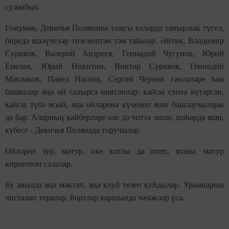
сузмабыз.
Гомумән, Девичья Полянаны соңгы елларда танырлык түгел,
биредә яшәүчеләр төзелештән тәм табалар. Әйтик, Владимир
Суриков, Валерий Андреев, Геннадий Чугунов, Юрий
Емелев, Юрий Никитин, Виктор Суриков, Геннадий
Маклаков, Павел Носков, Сергей Чернов гаиләләре һәм
башкалар яңа өй салырга ниятлиләр: кайсы стена күтәргән,
кайсы түбә ясый, яңа өйләренә күченеп яши башлаучылары
да бар. Аларның кайберләре әле дә читтә эшли, шәһәрдә яши,
күбесе - Девичья Полянада торучылар.
Өйләрне зур, матур, ике катлы да итеп, яхшы, матур
кирпечтән салалар.
Бу авылда яңа мәктәп, яңа клуб төзеп куйдылар. Урамнарны
чисталап торалар, йортлар каршында чәчәкләр үсә.