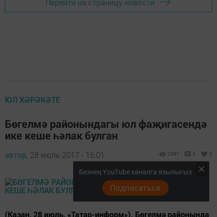
Перейти на страницу новости
ЮЛ ХӘРӘКӘТЕ
Бөгелмә районындагы юл фаҗигасендә
ике кеше һәлак булган
автор,
28 июль 2017 - 16:01
2381
0
0
Безнең YouTube каналга язылыгыз
Подписаться
(Казан, 28 июль, «Татар-информ»). Бөгелмә районында