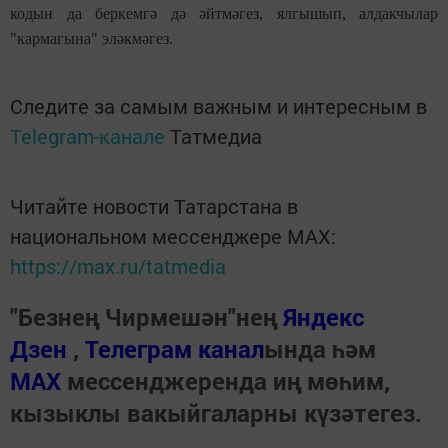
кодын да беркемгә дә әйтмәгез, ялгышып, алдакчылар
"кармагына" эләкмәгез.
Следите за самым важным и интересным в
Telegram-канале
Татмедиа
Читайте новости Татарстана в
национальном мессенджере MАХ:
https://max.ru/tatmedia
"Безнең Чирмешән"нең
Яндекс
Дзен
,
Телеграм канал
ында һәм
МАХ
мессенджеренда иң мөһим,
кызыклы вакыйгаларны күзәтегез.