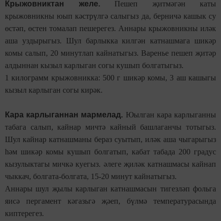
Крыжовниктан желе.
Пешеп җитмәгән каты
крыжовникны юып кәстрүлгә салыгыз да, берничә кашык су
өстәп, өстен томалап пешерегез. Аннары крыжовникны иләк
аша уздырыгыз. Шул барлыкка килгән катнашмага шикәр
комы салып, 20 минутлап кайнатыгыз. Варенье пешеп җитәр
алдыннан кызыл карлыган согы кушып болгатыгыз.
1 килограмм крыжовникка: 500 г шикәр комы, 3 аш кашыгы
кызыл карлыган согы кирәк.
Кара карлыганнан мармелад.
Юылган кара карлыганны
табага салып, кайнар мичтә кайный башлаганчы тотыгыз.
Шул кайнар катнашманы бераз суытып, иләк аша чыгарыгыз
һәм шикәр комы кушып болгатып, кабат табада 200 градус
кызулыктагы мичкә куегыз. әлеге җиләк катнашмасы кайнап
чыккач, болгата-болгата, 15-20 минут кайнатыгыз.
Аннары шул җылы карлыган катнашмасын тигезләп фольга
яисә пергамент кәгазьгә җәеп, бүлмә температурасында
киптерегез.