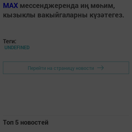
МАХ
мессенджеренда иң мөһим,
кызыклы вакыйгаларны күзәтегез.
Теги:
UNDEFINED
Перейти на страницу новости
Топ 5 новостей