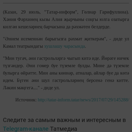
(Казан, 29 июль, "Татар-информ", Гөлнар Гарифуллина).
Хәния Фәрхинең кызы Алия җырчыны соңгы юлга озатырга
килгән кешеләрнең барчасына да рәхмәтен белдерде.
"Әнием исеменнән барыгызга рәхмәт җиткерәм", - диде ул
Камал театрындагы
хушлашу чарасында
.
"Мин тугач, әни гастрольләргә чыгып китә иде. Йөрәге ничек
түзгәндер. Әни гомер буе түземле булды. Мине дә түземле
булырга өйрәтте. Мин аны көннәр, атналар, айлар буе да көтә
идем. Бүген әни шул гастрольләрнең берсенә генә китте.
Ләкин мәңгегә...." - диде ул.
Источник:
http://tatar-inform.tatar/news/2017/07/29/145288/
Следите за самым важным и интересным в
Telegram-канале
Татмедиа