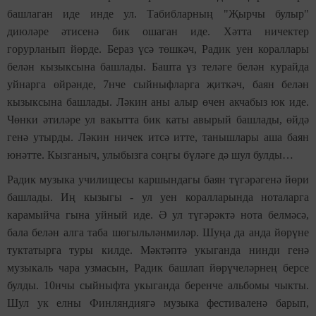
башлаган иде инде ул. Табибларның "Җырчы булыр"
диюләре әтисенә бик ошаган иде. Хәтта ничектер
горурланып йөрде. Бераз үсә төшкәч, Радик уен кораллары
белән кызыксына башлады. Башта үз теләге белән курайда
уйнарга өйрәнде, 7нче сыйныфларга җиткәч, баян белән
кызыксына башлады. Ләкин аны алыр өчен акчабыз юк иде.
Чөнки әтиләре ул вакытта бик каты авырый башлады, өйдә
генә утырды. Ләкин ничек итсә итте, танышлары аша баян
юнәтте. Кызганыч, улыбызга соңгы бүләге дә шул булды…
Радик музыка училищесы каршындагы баян түгәрәгенә йөри
башлады. Иң кызыгы - ул уен коралларында ноталарга
карамыйча гына уйный иде. Ә ул түгәрәктә нота белмәсә,
бала белән алга таба шөгыльләнмиләр. Шуңа да анда йөрүне
туктатырга туры килде. Мәктәптә укыганда нинди генә
музыкаль чара узмасын, Радик башлап йөрүчеләрнең берсе
булды. 10нчы сыйныфта укыганда беренче альбомы чыкты.
Шул ук елны Финляндиягә музыка фестиваленә барып,