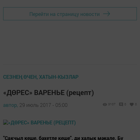
Перейти на страницу новости
СЕЗНЕҢ ӨЧЕН, ХАТЫН-КЫЗЛАР
«ДӨРЕС» ВАРЕНЬЕ (рецепт)
автор,
29 июль 2017 - 05:00
3107
0
0
"Сакчыл кеше, бәхетле кеше", ди халык мәкале. Бу