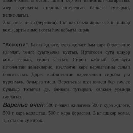
лимон кабыгы өстәп, та­гын бер кат кайнатып чыгарыгыз.
әзер вареньены стерильләштерелгән банкага тутырып,
капкачлагыз.
2 кг төче чиягә (черешня): 1 кг вак бакча җиләге, 3 кг шикәр
комы, ярты лимон согы һәм кабыгы кирәк.
"Ассорти"
. Бакча җиләге, кура җиләге һәм кара бөрлегәнне
изгәләп, төнгә суыткычка куегыз. Иртәгесен суга шикәр
комы салып, сироп ясагыз. Сироп кайный башлауга
изгәләнгән җиләкләрне, изелмәгән кара карлыганны салып
болгатыгыз. Дөрес кайнатылган вареньеның сиробы үтә
күренмәле булырга тиеш. Вареньены шул килеш бер тәүлек
бүлмәдә тотыгыз да, банкага тутырып, салкын урында
саклагыз.
Варенье өчен
: 500 г бакча җиләгенә 500 г кура җиләге,
500 г кара карлыган, 500 г кара бөрлегән, 3 кг шикәр комы,
1,5 стакан су кирәк.