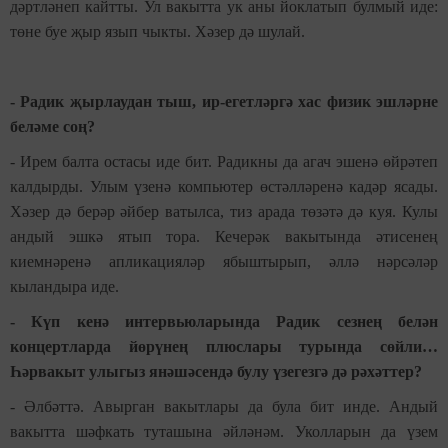
дәртләнеп кайтты. Ул вакытта ук аны йоклатып булмый иде:
төне буе җыр язып чыкты. Хәзер дә шулай.
- Радик җырлаудан тыш, ир-егетләргә хас физик эшләрне
беләме соң?
- Ирем балта остасы иде бит. Радикны да агач эшенә өйрәтеп
калдырды. Улым үзенә компьютер өстәлләренә кадәр ясады.
Хәзер дә берәр әйбер ватылса, тиз арада төзәтә дә куя. Кулы
андый эшкә ятып тора. Кечерәк вакытында әтисенең
киемнәренә апликацияләр ябыштырып, әллә нәрсәләр
кыландыра иде.
- Күп кенә интервьюларында Радик сезнең белән
концертларда йөрүнең плюслары турында сөйли…
Һәрвакыт улыгыз янәшәсендә булу үзегезгә дә рәхәттер?
- Әлбәттә. Авырган вакытлары да була бит инде. Андый
вакытта шәфкать туташына әйләнәм. Уколларын да үзем