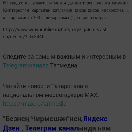
60 градус кызулыктагы мичтә дә киптереп алырга мөмкин.
Кип­терел­гән карлыган катламын кисәк-кисәк кискәләгез. 1
кг карлыганга 300 г шикәр комы (1,5 стакан) кирәк.
http://www.syuyumbike.ru/hatyn-kyz-galeme/ash-
su/desert/?id=2446
Следите за самым важным и интересным в
Telegram-канале
Татмедиа
Читайте новости Татарстана в
национальном мессенджере MАХ:
https://max.ru/tatmedia
"Безнең Чирмешән"нең
Яндекс
Дзен
,
Телеграм канал
ында һәм