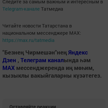
Следите за самым важным и интересным в
Telegram-канале
Татмедиа
Читайте новости Татарстана в
национальном мессенджере MАХ:
https://max.ru/tatmedia
"Безнең Чирмешән"нең
Яндекс
Дзен
,
Телеграм канал
ында һәм
МАХ
мессенджеренда иң мөһим,
кызыклы вакыйгаларны күзәтегез.
Оставляйте реакции