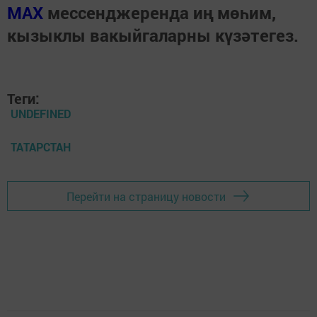
МАХ
мессенджеренда иң мөһим,
кызыклы вакыйгаларны күзәтегез.
Теги:
UNDEFINED
ТАТАРСТАН
Перейти на страницу новости