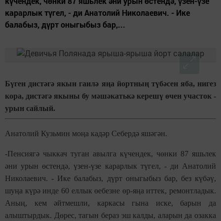
күчендек, чөнки 87 яшьлек әни урын өстендә, үзен-үзе
карарлык түгел, - ди Анатолий Николаевич. - Ике
балабыз, дүрт оныгыбыз бар,...
Бүген дистәгә якын гаилә яңа йортның түбәсен яба, нигез
кора, дистәгә якыны бу мәшәкатькә керешү өчен участок -
урын сайлый.
Анатолий Кузьмин моңа кадәр Себердә яшәгән.
-Пенсиягә чыккач туган авылга күчендек, чөнки 87 яшьлек
әни урын өстендә, үзен-үзе карарлык түгел, - ди Анатолий
Николаевич. - Ике балабыз, дүрт оныгыбыз бар, без күбәү,
шуңа күрә инде 60 еллык өебезне өр-яңа иттек, ремонтладык.
Аның, кем әйтмешли, каркасы гына иске, барын да
алыштырдык. Дөрес, тагын бераз эш калды, аларын да озакка