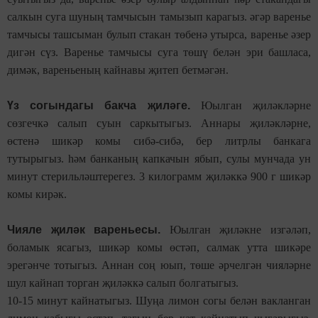
салкын суга шуның тамчысын тамызып карагыз. әгәр варенье
тамчысы ташсыман булып стакан төбенә утырса, варенье әзер
дигән сүз. Варенье тамчысы суга төшү белән эри башласа,
димәк, вареньеның кайнавы җитеп бетмәгән.
Үз согындагы бакча җиләге.
Юылган җиләкләрне
сөзгечкә салып суын саркытыгыз. Аннары җиләкләрне,
өстенә шикәр комы сибә-сибә, бер литрлы банкага
тутырыгыз. һәм банканың капкачын ябып, сулы мунчада ун
минут стерильләштерегез. 3 килограмм җиләккә 900 г шикәр
комы кирәк.
Чияле җиләк вареньесы.
Юылган җиләкне изгәләп,
боламык ясагыз, шикәр комы өстәп, салмак утта шикәре
эрегәнче тотыгыз. Аннан соң юып, төше әрчелгән чияләрне
шул кайнап торган җиләккә салып болгатыгыз.
10-15 минут кайнатыгыз. Шуңа лимон согы белән вакланган