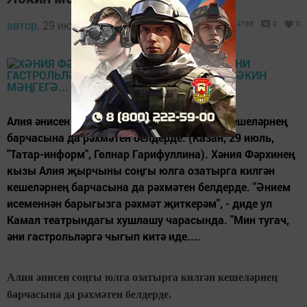
автор,
29 июль 2017 - 08:30
4788
0
0
Алия әнисен соңгы юлга озатырга килгән кешеләрнең
барчасына да рәхмәтен белдерде. (Казан, 29 июль,
"Татар-информ", Гөлнар Гарифуллина). Хәния Фәрхинең
кызы Алия җырчыны соңгы юлга озатырга килгән
кешеләрнең барчасына да рәхмәтен белдерде. "Әнием
исеменнән барыгызга рәхмәт җиткерәм", - диде ул
Камал театрындагы хушлашу чарасында. "Мин тугач,
әни гастрольләргә чыгып китә иде....
Алия әнисен соңгы юлга озатырга килгән кешеләрнең
барчасына да рәхмәтен белдерде.