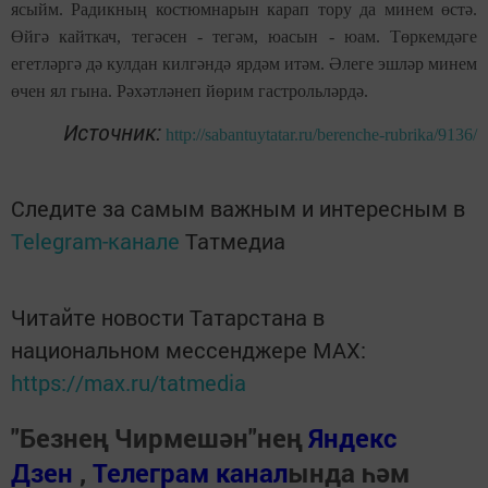
ясыйм. Радикның костюмнарын карап тору да минем өстә.
Өйгә кайткач, тегәсен - тегәм, юасын - юам. Төркемдәге
егетләргә дә кулдан килгәндә ярдәм итәм. Әлеге эшләр минем
өчен ял гына. Рәхәтләнеп йөрим гастрольләрдә.
Источник:
http://sabantuytatar.ru/berenche-rubrika/9136/
Следите за самым важным и интересным в
Telegram-канале
Татмедиа
Читайте новости Татарстана в
национальном мессенджере MАХ:
https://max.ru/tatmedia
"Безнең Чирмешән"нең
Яндекс
Дзен
,
Телеграм канал
ында һәм