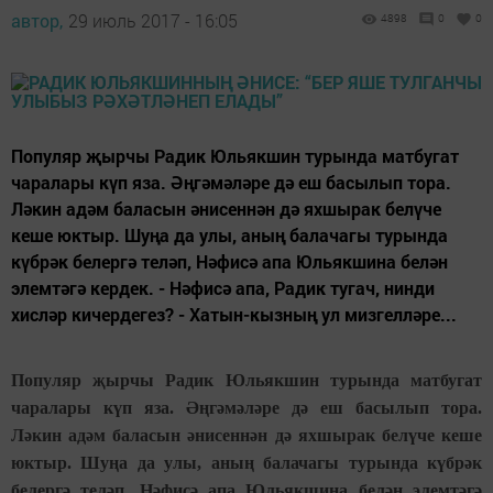
автор,
29 июль 2017 - 16:05
4898
0
0
Популяр җырчы Радик Юльякшин турында матбугат
чаралары күп яза. Әңгәмәләре дә еш басылып тора.
Ләкин адәм баласын әнисеннән дә яхшырак белүче
кеше юктыр. Шуңа да улы, аның балачагы турында
күбрәк белергә теләп, Нәфисә апа Юльякшина белән
элемтәгә кердек. - Нәфисә апа, Радик тугач, нинди
хисләр кичердегез? - Хатын-кызның ул мизгелләре...
Популяр җырчы Радик Юльякшин турында матбугат
чаралары күп яза. Әңгәмәләре дә еш басылып тора.
Ләкин адәм баласын әнисеннән дә яхшырак белүче кеше
юктыр. Шуңа да улы, аның балачагы турында күбрәк
белергә теләп, Нәфисә апа Юльякшина белән элемтәгә