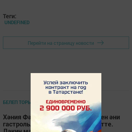
Теги:
UNDEFINED
Перейти на страницу новости
БЕЛЕП ТОРЫГЫЗ
Хәния Фәрхинең кызы Алия: Бүген әни
гастрольләрнең берсенә генә китте.
Ләкин мәңгегә...