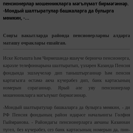
пенсионерлар мошенникларга мәгълүмат бирмәгәннәр.
-Мондый шалтыратулар башкаларга да булырга
мөмкин, -...
Соңгы вакытларда районда пенсионерларны алдарга
маташу очраклары ешайган.
Иске Котышта һәм Чирмешәндә яшәүче берничә пенсионерга,
кәрәзле телефоннарына шалтыратып, үзләрен Казанда Пенсия
фондында эшләүчеләр дип таныштырганнар һәм пенсия
картагызга өстәмә акча күчерәбез дип, банк картасының
номерын сораганнар. Ярый әле уяу пенсионерлар
мошенникларга мәгълүмат бирмәгәннәр.
-Мондый шалтыратулар башкаларга да булырга мөмкин, - ди
РФ Пенсия фондының район идарәсе начальнигы Гөлфия
Гыймранова. - Райондагы пенсионерларга акчаны Казаннан
түгел, без күчерәбез, сез банк картасының номерын да, пин-