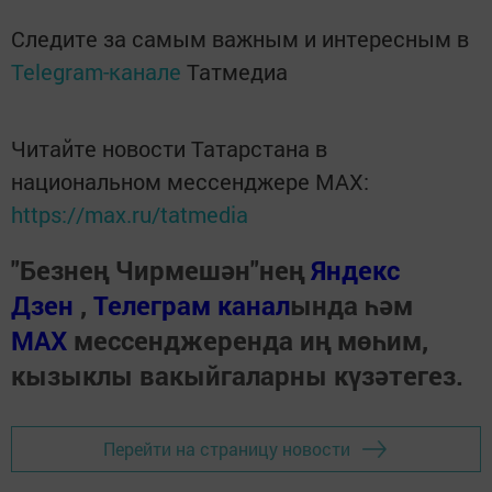
Следите за самым важным и интересным в
Telegram-канале
Татмедиа
Читайте новости Татарстана в
национальном мессенджере MАХ:
https://max.ru/tatmedia
"Безнең Чирмешән"нең
Яндекс
Дзен
,
Телеграм канал
ында һәм
МАХ
мессенджеренда иң мөһим,
кызыклы вакыйгаларны күзәтегез.
Перейти на страницу новости