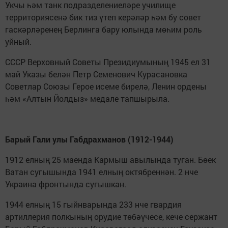
Укчы һәм танк подразделениеләре училище
территориясенә бик тиз үтеп керәләр һәм бу совет
гаскәрләренең Берлинга бару юлында мөһим роль
уйный.
СССР Верховный Советы Президиумының 1945 ел 31
май Указы белән Петр Семенович Курасановка
Советлар Союзы Герое исеме бирелә, Ленин ордены
һәм «Алтын Йолдыз» медале тапшырыла.
Барый Гали улы Габдрахманов (1912-1944)
1912 елның 25 маенда Кармыш авылында туган. Бөек
Ватан сугышында 1941 елның октябреннән. 2 нче
Украина фронтында сугышкан.
1944 елның 15 гыйнварында 233 нче гвардия
артиллерия полкының орудие төбәүчесе, кече сержант