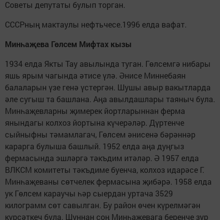
Советы депутаты булып торган.
СССРның мактаулы нефтьчесе.1996 елда вафат.
Минһаҗева Гөлсем Мифтах кызы
1934 елда Якты Тау авылында туган. Гөлсемгә нибары
яшь ярым чагында әтисе үлә. Әнисе Миннебаян
балаларын үзе генә үстергән. Шушы авыр вакытларда
әле сугыш та башлана. Аңа авылдашлары таяныч була.
Минһаҗевларны җимерек йортларыннан ферма
янындагы колхоз йортына күчерәләр. Дүртенче
сыйныфны тәмамлагач, Гөлсем әнисенә бәрәннәр
карарга булыша башлый. 1952 елда аңа дуңгыз
фермасында эшләргә тәкъдим итәләр. Ә 1957 елда
ВЛКСМ комитеты тәкъдиме буенча, колхоз идарәсе Г.
Минһаҗеваны сөтчелек фермасына җибәрә. 1958 елда
ук Гөлсем караучы һәр сыердан уртача 3529
килограмм сөт савылган. Бу район өчен күрелмәгән
күрсәткеч була. Шуннан соң Минһаҗевага беренче зур