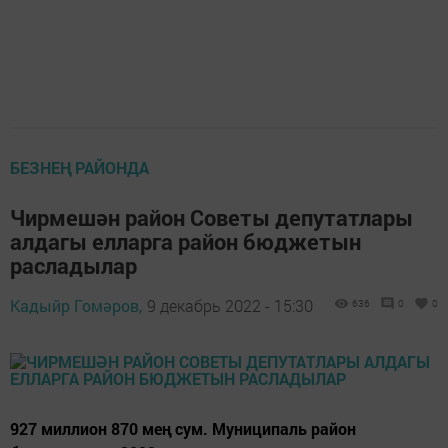
БЕЗНЕҢ РАЙОНДА
Чирмешән район Советы депутатлары
алдагы елларга район бюджетын
расладылар
Кадыйр Гомәров,
9 декабрь 2022 - 15:30
636
0
0
927 миллион 870 мең сум. Муниципаль район