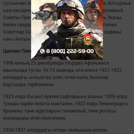
сугышчан заданиеләрен үрнәк төстә үтәгәне, батырлык
һәм каһарманлык күрсәткәне өчен, СССР Верховный
Советы Президиумының 1944 ел 13 сентябрь Указы
белән гвардия полковнигы Конев Иван Никитичка
Советлар Союзы Герое исеме бирелә, Ленин ордены
һәм «Алтын Йолдыз» медале тапшырыла.
Цаплин Павел Алексеевич (1906-1937)
1906 елның 23 декабрендә Мордва Афонькәсе
авылында туган. Ул 15 яшендә, әти-әнисе 1921-1922
еллардагы ачлыктан үлеп, ятим кала, балалар
йортында тәрбияләнә.
1923 елда Кызыл Армия сафларына алына. 1926 елда
Тулада хәрби пехота мәктәбен, 1932 елда Ленинградта
бронялы танк курсларын тәмамлый, танк ротасы
командиры итеп билгеләнә.
1936-1937 еллардагы испан халкының милли-