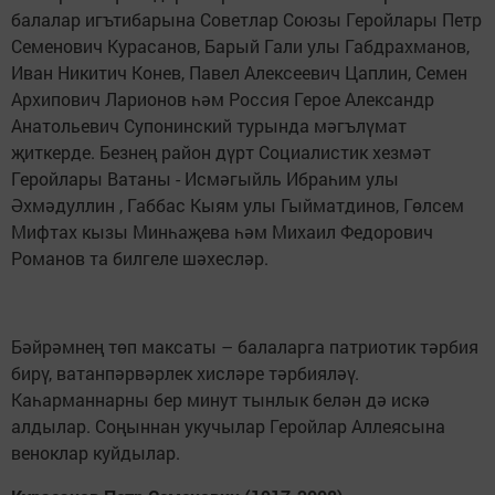
балалар игътибарына Советлар Союзы Геройлары Петр
Семенович Курасанов, Барый Гали улы Габдрахманов,
Иван Никитич Конев, Павел Алексеевич Цаплин, Семен
Архипович Ларионов һәм Россия Герое Александр
Анатольевич Супонинский турында мәгълүмат
җиткерде. Безнең район дүрт Социалистик хезмәт
Геройлары Ватаны - Исмәгыйль Ибраһим улы
Әхмәдуллин , Габбас Кыям улы Гыйматдинов, Гөлсем
Мифтах кызы Минһаҗева һәм Михаил Федорович
Романов та билгеле шәхесләр.
Бәйрәмнең төп максаты – балаларга патриотик тәрбия
бирү, ватанпәрвәрлек хисләре тәрбияләү.
Каһарманнарны бер минут тынлык белән дә искә
алдылар. Соңыннан укучылар Геройлар Аллеясына
веноклар куйдылар.