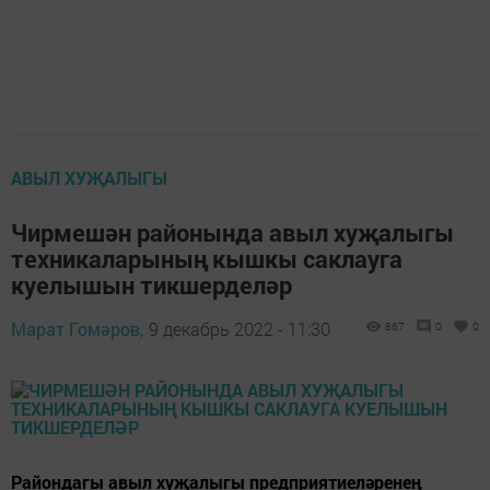
АВЫЛ ХУҖАЛЫГЫ
Чирмешән районында авыл хуҗалыгы
техникаларының кышкы саклауга
куелышын тикшерделәр
Марат Гомәров,
9 декабрь 2022 - 11:30
867
0
0
Райондагы авыл хуҗалыгы предприятиеләренең