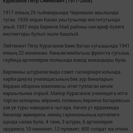
Курасанов Петр Семенович (1917-2008)
1917 елның 25 гыйнварында Чирмешән авылында
туган. 1935 елдан Казан укытучылар институтында
укый, 1937 елда Беренче Май районы мәгариф бүлеге
инспекторы булып эшли башлый.
Лейтенант Петр Курасанов Бөек Ватан сугышында 1941
елның 22 июненнән. Көньяк-көнбатыш фронтта сугыша,
гаубица-артиллерия полкында взвод командиры була.
Берлинны штурмлаганда совет гаскәрләре юлында
хәрби-диңгез училищесының бик зур биналарын
бердәм оборона комплексы итеп туплаган көчле
каршылыкка очрый. Майор Курасанов училищега илтә
торган юлларны өйрәнеп, полкның берничә батареясын
үзе үк туры наводкага чыгара. Көчле ут ярдәмендә
биналар җимерелә, немец гарнизонының күпчелеге
шунда һәлак була. 4 танк, 3 штурм, 6 артиллерия
орудиесе, 10 миномет, 12 пулемет, 600 солдат юк ителә.