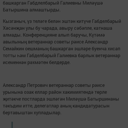
башкарган Габдлелбарый Галиевны Миләүшә
Батыршина алмаштырды.
Кызганыч, үз теләге белән эштән китүче Габделбарый
Хәсәнҗан улы бу чарада, авыру сәбәпле, катнаша
алмады. Конференцияне алып баручы, Күтәмә
авылының ветераннар советы рәисе Александр
Семайкин оешманың башкарган эшләре буенча хисап
тотты һәм Габделбарый Галиевка барлык ветераннар
исеменнән рәхмәтен белдерде.
Александр Петрович ветераннар советы рәисе
урынына озак еллар район хакимиятендә төрле
җитәкче постларда эшләгән Миләүшә Батыршинаны
тәкъдим итте, делегатлар аның кандидатурасын
бертавыштан хупладылар.