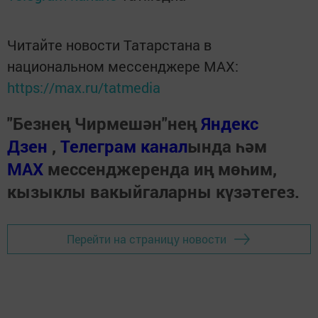
Читайте новости Татарстана в
национальном мессенджере MАХ:
https://max.ru/tatmedia
"Безнең Чирмешән"нең
Яндекс
Дзен
,
Телеграм канал
ында һәм
МАХ
мессенджеренда иң мөһим,
кызыклы вакыйгаларны күзәтегез.
Перейти на страницу новости