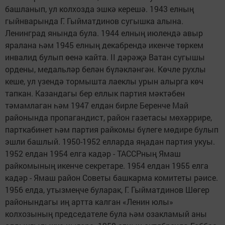
башланып, ул колхозда эшкә керешә. 1943 елның
гыйнварында Г. Гыйматдинов сугышка алына.
Ленинград янында була. 1944 елның июлендә авыр
яралана һәм 1945 елның декабрендә икенче төркем
инвалид булып өенә кайта. II дәрәҗә Ватан сугышы
ордены, медальләр белән бүләкләнгән. Көчле рухлы
кеше, ул үзендә тормышта лаеклы урын алырга көч
тапкан. Казандагы бер еллык партия мәктәбен
тәмамлаган һәм 1947 елдан бирле Беренче Май
районында пропагандист, район газетасы мөхәррире,
парткабинет һәм партия райкомы бүлеге мөдире булып
эшли башлый. 1950-1952 елларда яңадан партия укуы.
1952 елдан 1954 елга кадәр - ТАССРның Ямаш
райкомының икенче секретаре. 1954 елдан 1955 елга
кадәр - Ямаш район Советы башкарма комитеты рәисе.
1956 елда, утызмеңче буларак, Г. Гыйматдинов Шөгер
районындагы иң артта калган «Ленин юлы»
колхозының председателе була һәм озакламый аны