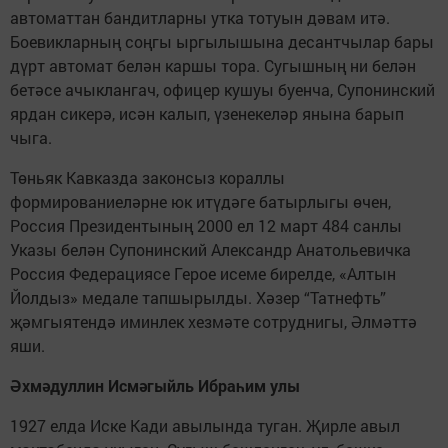
автоматтан бандитларны утка тотуын дәвам итә.
Боевикларның соңгы ыргылышына десантчылар бары
дүрт автомат белән каршы тора. Сугышның ни белән
бетәсе ачыклангач, офицер кушуы буенча, Супонинский
ярдан сикерә, исән калып, үзенекеләр янына барып
чыга.
Төньяк Кавказда законсыз кораллы
формированиеләрне юк итүдәге батырлыгы өчен,
Россия Президентының 2000 ел 12 март 484 санлы
Указы белән Супонинский Александр Анатольевичка
Россия Федерациясе Герое исеме бирелде, «Алтын
Йолдыз» медале тапшырылды. Хәзер “Татнефть”
җәмгыятендә иминлек хезмәте сотруднигы, Әлмәттә
яши.
Әхмәдуллин Исмәгыйль Ибраһим улы
1927 елда Иске Кади авылында туган. Җирле авыл