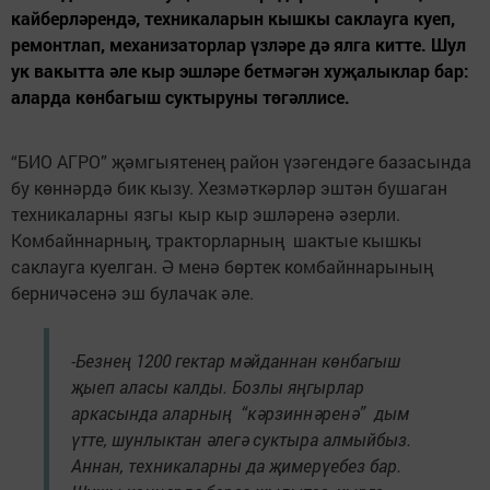
кайберләрендә, техникаларын кышкы саклауга куеп,
ремонтлап, механизаторлар үзләре дә ялга китте. Шул
ук вакытта әле кыр эшләре бетмәгән хуҗалыклар бар:
аларда көнбагыш суктыруны төгәллисе.
“БИО АГРО” җәмгыятенең район үзәгендәге базасында
бу көннәрдә бик кызу. Хезмәткәрләр эштән бушаган
техникаларны язгы кыр кыр эшләренә әзерли.
Комбайннарның, тракторларның шактые кышкы
саклауга куелган. Ә менә бөртек комбайннарының
берничәсенә эш булачак әле.
-Безнең 1200 гектар мәйданнан көнбагыш
җыеп аласы калды. Бозлы яңгырлар
аркасында аларның “кәрзиннәренә” дым
үтте, шунлыктан әлегә суктыра алмыйбыз.
Аннан, техникаларны да җимерүебез бар.