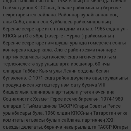
алдынгылыкка чыгара. 1958 елның октябрендә Габбас
Гыйматдинов КПССның Теләче райкомының беренче
секретаре итеп сайлана. Районнар зурайганнан соң,
аны Саба, аннан соң Куйбышев райкомнарының
беренче секретаре итеп тәкъдим итәләр. 1965 елдан ул -
КПССның Октябрь (хәзерге - Нурлат) райкомының
беренче секретаре һәм шушы урында гомеренең соңгы
көннәренә кадәр кала. Әлеге район хезмәтчәннәре
партия оешмасы җитәкчелегендә игенчелектә һәм
терлекчелектә зур уңышларга ирешәләр. 60 нчы
елларда Габбас Кыям улы Ленин ордены белән
бүләкләнә. Ә 1971 елда район дәүләткә авыл хуҗалыгы
продукциясен җитештерү һәм сату буенча VIII
бишьеллык планнарын арттырып үтәгән өчен аңа
Социалистик Хезмәт Герое исеме бирелгән. 1974-1989
елларда Г. Гыйматдинов ТАССР Югары Советы Рәисе
урынбасары була. 1960 елдан КПССның Татарстан өлкә
комитеты әгъзасы булып сайлана, партиянең XXII
съезды делегаты, берничә чакырылышта ТАССР Югары