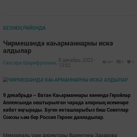
БЕЗНЕҢ РАЙОНДА
Чирмешәндә каһарманнарны искә
алдылар
9 декабрь 2022 -
Гөлсирә Шәрифуллина,
931
0
0
13:52
9 декабрьдә – Ватан Каһарманнары көнендә Геройлар
Аллеясында оештырылган чарада аларның исемнәре
кабат яңгырады. Бүген якташларыбыз биш Советлар
Союзы һәм бер Россия Героен данладылар.
Мемориаль үзәк директоры Валентина Захарова