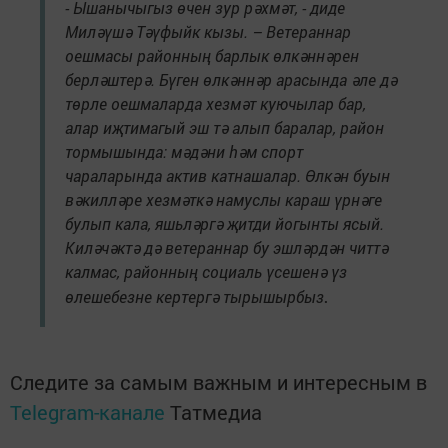
- Ышанычыгыз өчен зур рәхмәт, - диде
Миләүшә Тәүфыйк кызы. – Ветераннар
оешмасы районның барлык өлкәннәрен
берләштерә. Бүген өлкәннәр арасында әле дә
төрле оешмаларда хезмәт куючылар бар,
алар иҗтимагый эш тә алып баралар, район
тормышында: мәдәни һәм спорт
чараларында актив катнашалар. Өлкән буын
вәкилләре хезмәткә намуслы караш үрнәге
булып кала, яшьләргә җитди йогынты ясый.
Киләчәктә дә ветераннар бу эшләрдән читтә
калмас, районның социаль үсешенә үз
өлешебезне кертергә тырышырбыз
.
Следите за самым важным и интересным в
Telegram-канале
Татмедиа