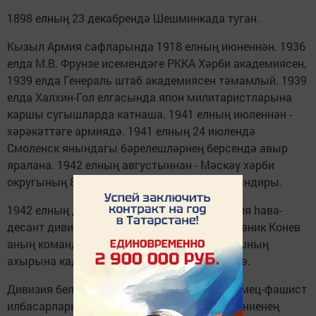
1898 елның 23 декабрендә Шешминкада туган.
Кызыл Армия сафларында 1918 елның июненнән. 1936
елда М.В. Фрунзе исемендәге РККА Хәрби академиясен,
1939 елда Генераль штаб академиясен тәмамлый. 1939
елда Халхин-Гол елгасында япон милитаристларына
каршы сугышларда катнаша. 1941 елның июленнән -
хәрәкәттәге армиядә. 1941 елның 24 июлендә
Смоленск янындагы бәрелешләрнең берсендә авыр
яралана. 1942 елның августыннан - Мәскәү хәрби
округының 8 нче һава-десант корпусы командиры.
1942 елның декабрендә корпус 3 нче гвардия hава-
десант дивизиясе буларак үзгәртелә, полковник Конев
аның командиры итеп билгеләнә һәм сугышның
ахырына кадәр аның белән командалык итә.
Дивизия белән оста командалык иткәне, немец-фашист
илбасарларына каршы көрәштә командованиенең