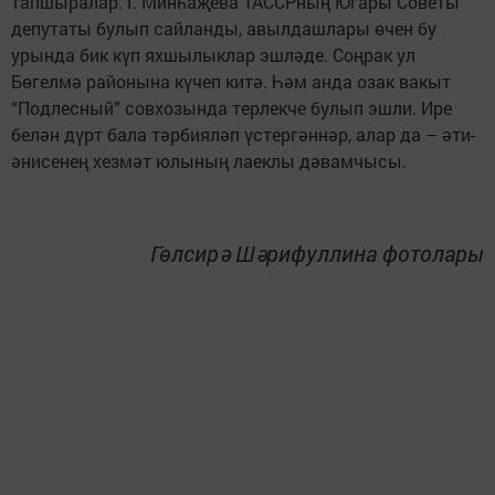
тапшыралар. Г. Минһаҗева ТАССРның Югары Советы
депутаты булып сайланды, авылдашлары өчен бу
урында бик күп яхшылыклар эшләде. Соңрак ул
Бөгелмә районына күчеп китә. Һәм анда озак вакыт
“Подлесный” совхозында терлекче булып эшли. Ире
белән дүрт бала тәрбияләп үстергәннәр, алар да – әти-
әнисенең хезмәт юлының лаеклы дәвамчысы.
Гөлсирә Шәрифуллина фотолары