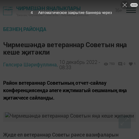
ЧИРМЕШӘН ЯҢАЛЫКЛАРЫ
16+
3
Автоматическое закрытие баннера через
"Безнең Чирмешән" газетасы - Чирмешән районы
БЕЗНЕҢ РАЙОНДА
Чирмешәндә ветераннар Советын яңа
кеше җитәкли
10 декабрь 2022 -
Гөлсирә Шәрифуллина,
753
0
1
08:33
Район ветераннар Советының отчет-сайлау
конференциясендә әлеге иҗтимагый оешманың яңа
җитәкчесе сайланды.
Җиде ел ветераннар Советы рәисе вазифаларын