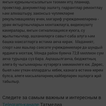
янгын куркынычсызлыгын тәэмин итү, планнар,
проектлар, документлар эшләтү, гидрантлар ремонтлау
һәм алмаштыру, законсыз чүплекләрне
рекультивацияләү өчен, мәгариф учреждениеләренә -
урам яктырткычларын монтажлауга, видеокүзәтү
камералары, янгын сигнализациясе куюга, су
җылыткычлар, ашханәләргә савыт-саба алуга һәм
башка максатларга өстәмә акча кирәк. Мәдәният,
спорт һәм яшьләр сәясәте учреждениеләре дә шундый
ярдәмгә мохтаҗ. Монда район буенча 72,8 миллион сум
акча турында сүз бара. Аңлашылганча, бюджетның
әлегә бу чыгымнарны күтәрергә мөмкинлеге юк. Дөрес,
быел һәм үткән еллардагы кебек, казнага өстәмә керем
булса, әлеге мәсьәләләрнең кайберләрен эшләргә җай
табылыр.
Следите за самым важным и интересным в
Telegram-канале
Татмедиа