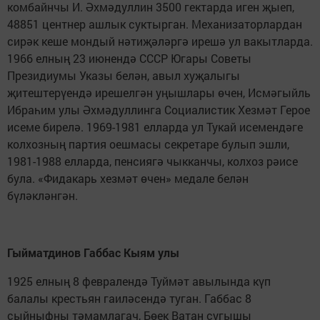
комбайнчы И. Әхмәдуллин 3500 гектарда иген җыеп,
48851 центнер ашлык суктырган. Механизаторлардан
сирәк кеше мондый нәтиҗәләргә ирешә ул вакытларда.
1966 елның 23 июнендә СССР Югары Советы
Президиумы Указы белән, авыл хуҗалыгы
җитештерүендә ирешелгән уңышлары өчен, Исмәгыйль
Ибраһим улы Әхмәдуллинга Социалистик Хезмәт Герое
исеме бирелә. 1969-1981 елларда ул Тукай исемендәге
колхозның партия оешмасы секретаре булып эшли,
1981-1988 елларда, пенсиягә чыкканчы, колхоз рәисе
була. «Фидакарь хезмәт өчен» медале белән
бүләкләнгән.
Гыйматдинов Габбас Кыям улы
1925 елның 8 февралендә Туймәт авылында күп
балалы крестьян гаиләсендә туган. Габбас 8
сыйныфны тәмамлагач, Бөек Ватан сугышы