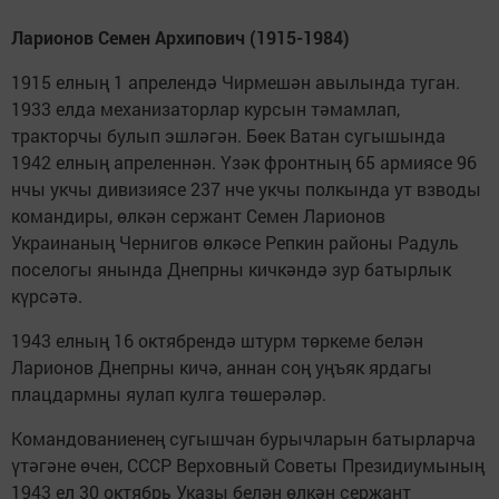
Ларионов Семен Архипович (1915-1984)
1915 елның 1 апрелендә Чирмешән авылында туган.
1933 елда механизаторлар курсын тәмамлап,
тракторчы булып эшләгән. Бөек Ватан сугышында
1942 елның апреленнән. Үзәк фронтның 65 армиясе 96
нчы укчы дивизиясе 237 нче укчы полкында ут взводы
командиры, өлкән сержант Семен Ларионов
Украинаның Чернигов өлкәсе Репкин районы Радуль
поселогы янында Днепрны кичкәндә зур батырлык
күрсәтә.
1943 елның 16 октябрендә штурм төркеме белән
Ларионов Днепрны кичә, аннан соң уңъяк ярдагы
плацдармны яулап кулга төшерәләр.
Командованиенең сугышчан бурычларын батырларча
үтәгәне өчен, СССР Верховный Советы Президиумының
1943 ел 30 октябрь Указы белән өлкән сержант