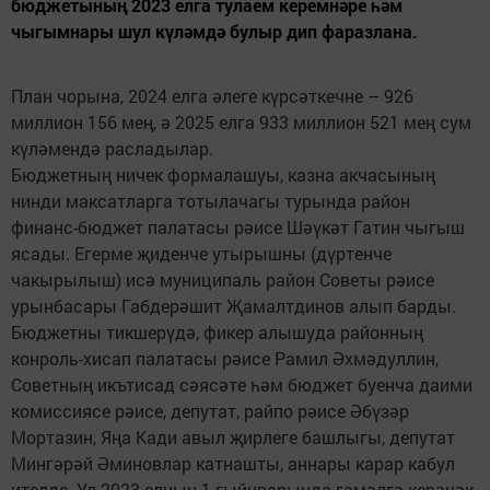
бюджетының 2023 елга тулаем керемнәре һәм
чыгымнары шул күләмдә булыр дип фаразлана.
План чорына, 2024 елга әлеге күрсәткечне – 926
миллион 156 мең, ә 2025 елга 933 миллион 521 мең сум
күләмендә расладылар.
Бюджетның ничек формалашуы, казна акчасының
нинди максатларга тотылачагы турында район
финанс-бюджет палатасы рәисе Шәүкәт Гатин чыгыш
ясады. Егерме җиденче утырышны (дүртенче
чакырылыш) исә муниципаль район Советы рәисе
урынбасары Габдерәшит Җамалтдинов алып барды.
Бюджетны тикшерүдә, фикер алышуда районның
конроль-хисап палатасы рәисе Рамил Әхмәдуллин,
Советның икътисад сәясәте һәм бюджет буенча даими
комиссиясе рәисе, депутат, райпо рәисе Әбүзәр
Мортазин, Яңа Кади авыл җирлеге башлыгы, депутат
Мингәрәй Әминовлар катнашты, аннары карар кабул
ителде. Ул 2023 елның 1 гыйнварында гамәлгә керәчәк.