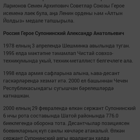
Ларионов Семен Архипович Советлар Союзы Герое
исеменә лаек була, аңа Ленин ордены һәм «Алтын
Йолдыз» медале тапшырыла.
Россия Герое Супонинский Александр Анатольевич
1978 елның 3 апрелендә Шешминка авылында туган.
1995 елда мәктәпне тәмамлап Чистай совхоз-
техникумында укый, техник-металлист белгечлеге ала.
1998 елда армия сафларына алына, һава-десант
гаскәрләрендә хезмәт итә. 2000 ел башыннан Чечен
Республикасындагы сугышчан бәрелешләрдә
катнашкан.
2000 елның 29 февралендә өлкән сержант Супонинский
6 нчы рота составында Шатой районында 776.0
биеклегендә оборона тота. Десантчылар позициясен
боевикларның күп санлы көчләре атакалый. Өлкән
сержант Супонинский аягы яраланган хәлдә