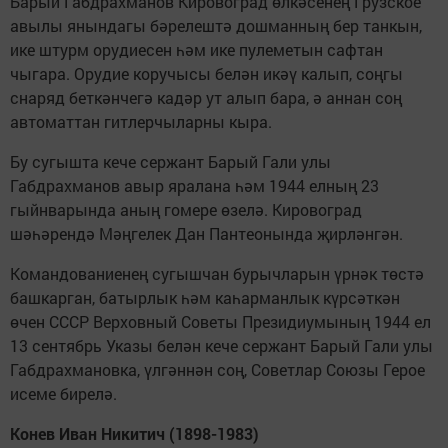
Барый Габдрахманов Кировоград өлкәсенең Грузское
авылы янындагы бәрелештә дошманның бер танкын,
ике штурм орудиесен һәм ике пулеметын сафтан
чыгара. Орудие коручысы белән икәү калып, соңгы
снаряд беткәнчегә кадәр ут алып бара, ә аннан соң
автоматтан гитлерчыларны кыра.
Бу сугышта кече сержант Барый Гали улы
Габдрахманов авыр яралана һәм 1944 елның 23
гыйнварында аның гомере өзелә. Кировоград
шәһәрендә Мәңгелек Дан Пантеонында җирләнгән.
Командованиенең сугышчан бурычларын үрнәк төстә
башкарган, батырлык һәм каһарманлык күрсәткән
өчен СССР Верховный Советы Президиумының 1944 ел
13 сентябрь Указы белән кече сержант Барый Гали улы
Габдрахмановка, үлгәннән соң, Советлар Союзы Герое
исеме бирелә.
Конев Иван Никитич (1898-1983)