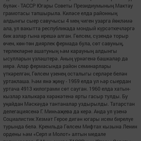
бүләк - ТАССР Югары Советы Президиумының Мактау
грамотасы тапшырыла. Киләсе елда районның
алдынгы сыер савучысы 4 мең чиген узарга йөкләмә
ала, ул вакытта республикада мондый күрсәткечләргә
бик азлар гына ирешә алган. Гөлсем, сүзендә торыр
өчен, көн-төн диярлек фермада була, сөт савуның,
терлекләрне ашатуның һәм карауның алдынгы
ысулларын үзләштерә. Аның үрнәгенә башкалар да
иярә. Алар фермасында район семинарлары
үткәрелгән, Гөлсем үзенең осталыгы серләре белән
уртаклаша. Һәм янә җиңү - 1959 елда ул һәр сыердан
уртача 4913 килограмм сөт сауган. 1960 елда хатын-
кызлар халыкара хәрәкәтенә ярты гасыр тулды. Бу
уңайдан Мәскәүдә тантаналар уздырылды. Татарстан
делегациясенә Г. Минһаҗева да керә. Анда ул үзенә
Социалистик Хезмәт Герое дигән югары исем бирелүе
турында белә. Кремльдә Гөлсем Мифтах кызына Ленин
ордены һәм «Серп и Молот» алтын медале