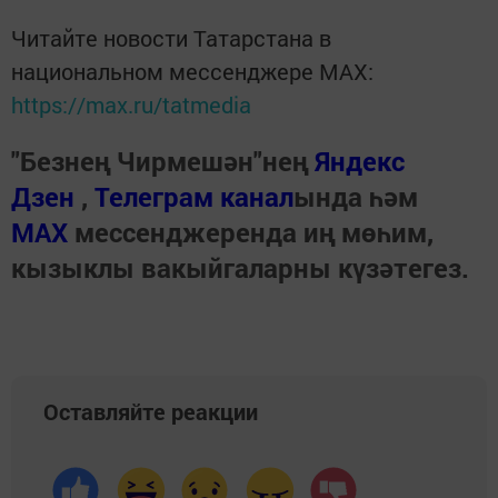
Читайте новости Татарстана в
национальном мессенджере MАХ:
https://max.ru/tatmedia
"Безнең Чирмешән"нең
Яндекс
Дзен
,
Телеграм канал
ында һәм
МАХ
мессенджеренда иң мөһим,
кызыклы вакыйгаларны күзәтегез.
Оставляйте реакции