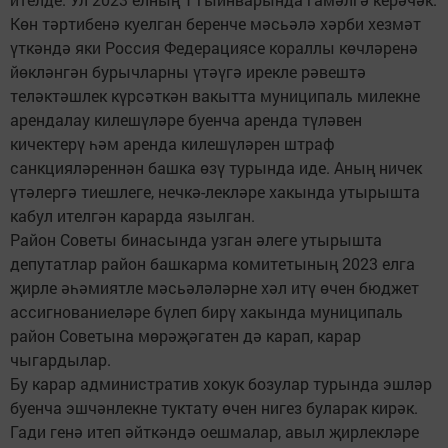
Көн тәртибенә куелган беренче мәсьәлә хәрби хезмәт
үткәндә яки Россия Федерациясе кораллы көчләренә
йөкләнгән бурычларны үтәүгә ирекле рәвештә
теләктәшлек күрсәткән вакытта муниципаль милекне
арендалау килешүләре буенча аренда түләвен
кичектерү һәм аренда килешүләрен штраф
санкцияләреннән башка өзү турында иде. Аның ничек
үтәлергә тиешлеге, нечкә-лекләре хакында утырышта
кабул ителгән карарда язылган.
Район Советы бинасында узган әлеге утырышта
депутатлар район башкарма комитетының 2023 елга
җирле әһәмиятле мәсьәләләрне хәл итү өчен бюджет
ассигнованиеләре бүлеп бирү хакында муниципаль
район Советына мөрәҗәгатен дә карап, карар
чыгардылар.
Бу карар административ хокук бозулар турында эшләр
буенча эшчәнлекне туктату өчен нигез буларак кирәк.
Гади генә итеп әйткәндә оешмалар, авыл җирлекләре