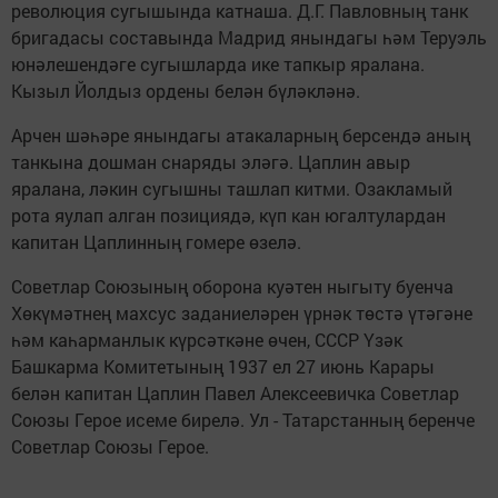
революция сугышында катнаша. Д.Г. Павловның танк
бригадасы составында Мадрид янындагы һәм Теруэль
юнәлешендәге сугышларда ике тапкыр яралана.
Кызыл Йолдыз ордены белән бүләкләнә.
Арчен шәһәре янындагы атакаларның берсендә аның
танкына дошман снаряды эләгә. Цаплин авыр
яралана, ләкин сугышны ташлап китми. Озакламый
рота яулап алган позициядә, күп кан югалтулардан
капитан Цаплинның гомере өзелә.
Советлар Союзының оборона куәтен ныгыту буенча
Хөкүмәтнең махсус заданиеләрен үрнәк төстә үтәгәне
һәм каһарманлык күрсәткәне өчен, СССР Үзәк
Башкарма Комитетының 1937 ел 27 июнь Карары
белән капитан Цаплин Павел Алексеевичка Советлар
Союзы Герое исеме бирелә. Ул - Татарстанның беренче
Советлар Союзы Геpое.