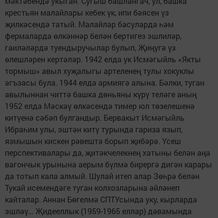
мәктәбендә укыган. Сугыш башлангач, ул, башка
крестьян малайлары кебек үк, ипи бәясен үз
җилкәсендә татый. Малайлар басуларда һәм
фермаларда өлкәннәр белән бертигез эшлиләр,
гаиләләрдә туендыручылар булып, Җиңүгә үз
өлешләрен кертәләр. 1942 елда ук Исмәгыйль «Якты
тормыш» авыл хуҗалыгы артеленең тулы хокуклы
әгъзасы була. 1944 елда армиягә алына. Бәлки, туган
авылыннан читтә башка дөньяны күрү теләге аның
1952 елда Мәскәү өлкәсендә тимер юл төзелешенә
китүенә сәбәп булгандыр. Бервакыт Исмәгыйль
Ибраһим улы, эштән китү турында гариза язып,
язмышын кискен рәвештә борып җибәрә. Үсеш
перспективалары да, җитәкчелекнең хатыны белән аңа
вагончык урынына аерым бүлмә бирергә дигән карары
да тотып кала алмый. Шулай итеп алар Зөһрә белән
Тукай исемендәге туган колхозларына әйләнеп
кайталар. Аннан Бөгелмә СПТУсында уку, кырларда
эшләү... Җидееллык (1959-1965 еллар) дәвамында