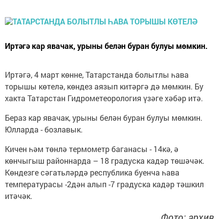
Иртәгә кар явачак, урыны белән буран булуы мөмкин.
Иртәгә, 4 март көнне, Татарстанда болытлы һава
торышы көтелә, көндез аязып китәргә дә мөмкин. Бу
хакта Татарстан Гидрометеорология үзәге хәбәр итә.
Бераз кар явачак, урыны белән буран булуы мөмкин.
Юлларда - бозлавык.
Кичен һәм төнлә термометр баганасы - 14кә, ә
көнчыгыш районнарда – 18 градуска кадәр төшәчәк.
Көндезге сәгатьләрдә республика буенча һава
температурасы -2дән алып -7 градуска кадәр тәшкил
итәчәк.
Фото: архив