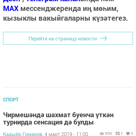
МАХ
мессенджеренда иң мөһим,
кызыклы вакыйгаларны күзәтегез.
Перейти на страницу новости
СПОРТ
Чирмешәндә шахмат буенча үткән
турнирда сенсация дә булды
Кадыйр Гомәров,
4 март 2019 - 11:00
5092
0
0