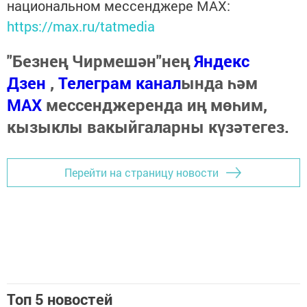
национальном мессенджере MАХ:
https://max.ru/tatmedia
"Безнең Чирмешән"нең
Яндекс
Дзен
,
Телеграм канал
ында һәм
МАХ
мессенджеренда иң мөһим,
кызыклы вакыйгаларны күзәтегез.
Перейти на страницу новости
Топ 5 новостей