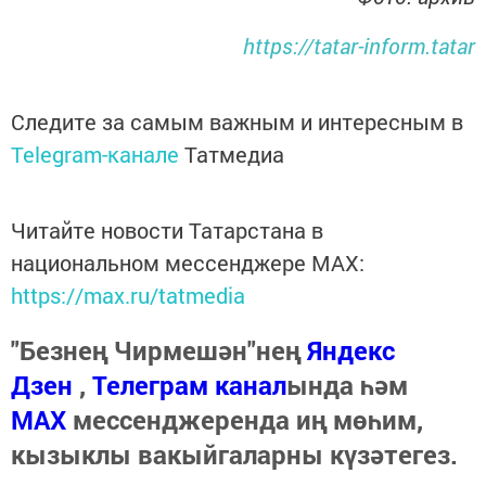
https://tatar-inform.tatar
Следите за самым важным и интересным в
Telegram-канале
Татмедиа
Читайте новости Татарстана в
национальном мессенджере MАХ:
https://max.ru/tatmedia
"Безнең Чирмешән"нең
Яндекс
Дзен
,
Телеграм канал
ында һәм
МАХ
мессенджеренда иң мөһим,
кызыклы вакыйгаларны күзәтегез.