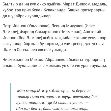
Былтыр да иң күп очко җыйган Марат Диплом, медаль,
кубок, төп приз белән бүләкләнде. Башка призерларны
да шулайрак зурладылар.
Петр Иванов (Ульяновка), Леонид Микушов (Иске
Элмәле), Фәрһад Сәмәрханов (Чирмешән), Анатолий
Иванов (Яңа Элмәле) кебек тәҗрибәле, көчле уенчылар
фигуралар йөрткән бу төркемдә үзе тренер, үзе уенчы
Шамил Сөнчәләев икенче урында.
Чирмешәннән Михаил Абравников быелгы турнирның
ачышы булды, дияргә мөмкин, ул өченче урын яулады.
-Мин мондый мәртәбәле ярышта беренче
тапкыр гына катнаштым, шуңа, яшермим, бик
дулкынландым, - ди 63 яшьлек уенчы. –
Шахмат белән, бала чакны санамаганда,