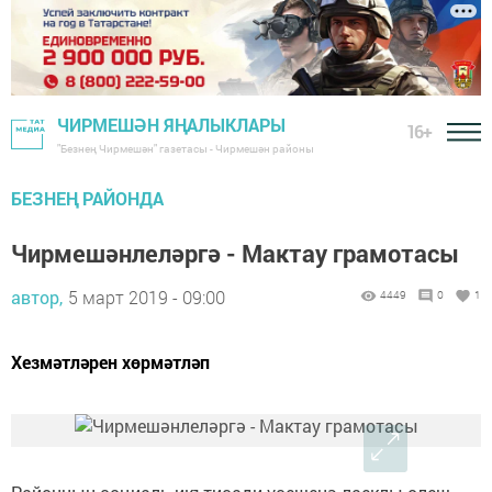
ЧИРМЕШӘН ЯҢАЛЫКЛАРЫ
16+
"Безнең Чирмешән" газетасы - Чирмешән районы
БЕЗНЕҢ РАЙОНДА
Чирмешәнлеләргә - Мактау грамотасы
автор,
5 март 2019 - 09:00
4449
0
1
Хезмәтләрен хөрмәтләп