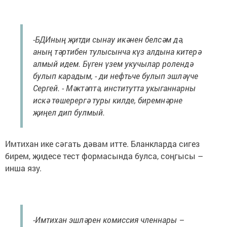
-БДИның җитди сынау икәнен белсәм дә,
аның тәртибен тулысынча күз алдына китерә
алмый идем. Бүген үзем укучылар ролендә
булып карадым, - ди нефтьче булып эшләүче
Сергей. - Мәктәптә, институтта укыганнарны
искә төшерергә туры килде, биремнәрне
җиңел дип булмый.
Имтихан ике сәгать дәвам итте. Бланкларда сигез
бирем, җидесе тест формасында булса, соңгысы –
инша язу.
-Имтихан эшләрен комиссия членнары –