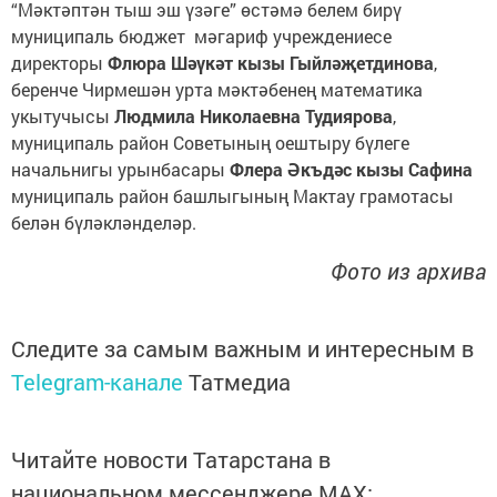
“Мәктәптән тыш эш үзәге” өстәмә белем бирү
муниципаль бюджет мәгариф учреждениесе
директоры
Флюра Шәүкәт кызы Гыйләҗетдинова
,
беренче Чирмешән урта мәктәбенең математика
укытучысы
Людмила Николаевна Тудиярова
,
муниципаль район Советының оештыру бүлеге
начальнигы урынбасары
Флера Әкъдәс кызы Сафина
муниципаль район башлыгының Мактау грамотасы
белән бүләкләнделәр.
Фото из архива
Следите за самым важным и интересным в
Telegram-канале
Татмедиа
Читайте новости Татарстана в
национальном мессенджере MАХ: