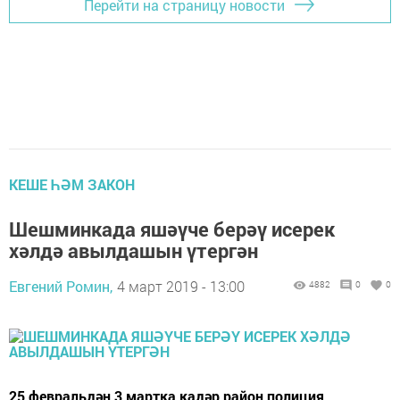
Перейти на страницу новости
КЕШЕ ҺӘМ ЗАКОН
Шешминкада яшәүче берәү исерек
хәлдә авылдашын үтергән
Евгений Ромин,
4 март 2019 - 13:00
4882
0
0
25 февральдән 3 мартка кадәр район полиция