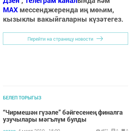
Дзен
,
Телеграм канал
ында һәм
МАХ
мессенджеренда иң мөһим,
кызыклы вакыйгаларны күзәтегез.
Перейти на страницу новости
БЕЛЕП ТОРЫГЫЗ
“Чирмешән гүзәле” бәйгесенең финалга
узучылары мәгълүм булды
автор,
4 март 2019 - 15:00
4872
0
0