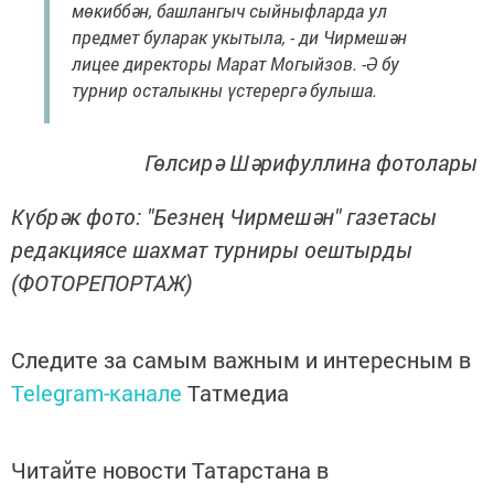
мөкиббән, башлангыч сыйныфларда ул
предмет буларак укытыла, - ди Чирмешән
лицее директоры Марат Могыйзов. -Ә бу
турнир осталыкны үстерергә булыша.
Гөлсирә Шәрифуллина фотолары
Күбрәк фото:
"Безнең Чирмешән" газетасы
редакциясе шахмат турниры оештырды
(ФОТОРЕПОРТАЖ)
Следите за самым важным и интересным в
Telegram-канале
Татмедиа
Читайте новости Татарстана в