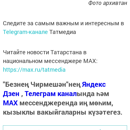
Фото архивтан
Следите за самым важным и интересным в
Telegram-канале
Татмедиа
Читайте новости Татарстана в
национальном мессенджере MАХ:
https://max.ru/tatmedia
"Безнең Чирмешән"нең
Яндекс
Дзен
,
Телеграм канал
ында һәм
МАХ
мессенджеренда иң мөһим,
кызыклы вакыйгаларны күзәтегез.