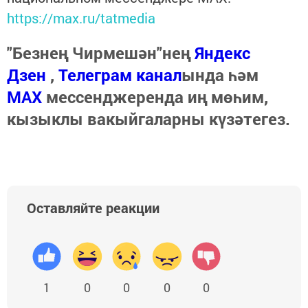
https://max.ru/tatmedia
"Безнең Чирмешән"нең
Яндекс
Дзен
,
Телеграм канал
ында һәм
МАХ
мессенджеренда иң мөһим,
кызыклы вакыйгаларны күзәтегез.
Оставляйте реакции
1
0
0
0
0