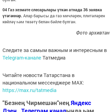
04 Газ хезмәте слесарьлары үткән атнада 36 заявка
үтәгәннәр.
Алар барысы да газ мичләрен, плитәләрен
көйләү һәм төзәтү белән бәйле булган.
Фото архивтан
Следите за самым важным и интересным в
Telegram-канале
Татмедиа
Читайте новости Татарстана в
национальном мессенджере MАХ:
https://max.ru/tatmedia
"Безнең Чирмешән"нең
Яндекс
Дзен
,
Телеграм канал
ында һәм