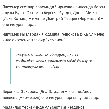
Яшүсмер егетләр арасында Чирмешән лицеенда белем
алучы Булат Әхтәмов беренче булды, Данил Митякин
(Иске Котыш) – икенче, Дмитрий Перцев (Чирмешән) –
өченче урыннарда.
Яшүсмер кызлардан Людмила Редюкова (Яңа Элмәле)
инде сигезенче тапкыр “чемпион”.
-Үз-үземә ышанып уйнадым, - ди 11
сыйныфта укучы, киләчәктә табиб булырга
хыялланучы якташыбыз.
Вероника Захарова (Яңа Элмәле) – икенче, Алсу
Беляева (Чирмешән) өченче урыннарны яуладылар.
Малайлар төркемендә Альберт Гайнетдинов