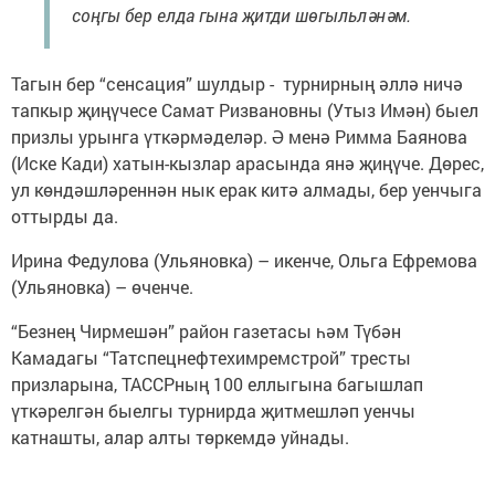
соңгы бер елда гына җитди шөгыльләнәм.
Тагын бер “сенсация” шулдыр - турнирның әллә ничә
тапкыр җиңүчесе Самат Ризвановны (Утыз Имән) быел
призлы урынга үткәрмәделәр. Ә менә Римма Баянова
(Иске Кади) хатын-кызлар арасында янә җиңүче. Дөрес,
ул көндәшләреннән нык ерак китә алмады, бер уенчыга
оттырды да.
Ирина Федулова (Ульяновка) – икенче, Ольга Ефремова
(Ульяновка) – өченче.
“Безнең Чирмешән” район газетасы һәм Түбән
Камадагы “Татспецнефтехимремстрой” тресты
призларына, ТАССРның 100 еллыгына багышлап
үткәрелгән быелгы турнирда җитмешләп уенчы
катнашты, алар алты төркемдә уйнады.