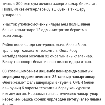
тиешле 800 мең сум акчаны хәзергә кадәр бирмәгән.
Полиция хезмәткәрләре бу эш буенча тикшерү
үткәрәләр.
Участок уполономоченныйлары һәм полициянең
башка хезмәтләре 12 административ беркетмә
төзегәннәр.
Район юлларында материаль зыян белән 3 юл-
транспорт һәлакәте теркәлгән. Юлда йөрү
кагыйдәләрен бозуның 92 очрагын ачыклаганнар.
Берәү транспорт белән исерек килеш идарә иткән.
03 Узган шимбә һәм якшәмбе көннәрендә ашыгыч
медицина ярдәме хезмәтен 35 тапкыр чакырганнар.
Әлеге хезмәт фельдшерлары әйтүенчә, ОРВИ белән
авыруның 6 очрагы теркәлгән, берәү көнкүрештә
имгәнү алган. Һәрвакыттагыча, күпчелек чакыртулар
йөрәк һәм башка хроник чирләрдән интегүчеләр янына
булган.