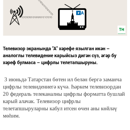
Телевизор экранында "А" хәрефе язылган икән –
аналоглы телевидение карыйсыз дигән сүз, әгәр бу
хәреф булмаса – цифрлы телетапшыруны.
3 июньдә Татарстан бөтен ил белән бергә заманча
цифрлы телевидениегә күчә. Һәркем телевизордан
20 федераль телеканалны цифрлы форматта бушлай
карый алачак. Телевизор цифрлы
телетапшыруларны кабул итсен өчен аны көйләү
мөһим.