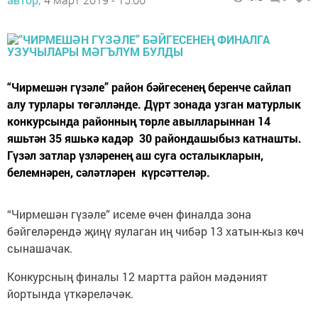
“Чирмешән гүзәле” район бәйгесенең беренче сайлап
алу турлары төгәлләнде. Дүрт зонада узган матурлык
конкурсында районның төрле авылларыннан 14
яшьтән 35 яшькә кадәр 30 райондашыбыз катнашты.
Гүзәл затлар үзләренең аш суга осталыкларын,
белемнәрен, сәләтләрен күрсәттеләр.
“Чирмешән гүзәле” исеме өчен финалда зона
бәйгеләрендә җиңү яулаган иң чибәр 13 хатын-кыз көч
сынашачак.
Конкурсның финалы 12 мартта район мәдәният
йортында үткәреләчәк.