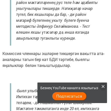
район мәктәпләренең рус теле һәм әдәбияты
укытучылары тикшерде. Нәтиҗәләр начар
түгел, бик яхшылары да бар, - ди район
мәгариф бүлегенең укыту бүлеге буенча
методисты Әлфинур Сөләйманова. - Тест
өлешен яхшы үтәсәләр дә, инша язганда
авырлыклар туганлыгы күренде.
Комиссия членнары эшләрне тикшергән вакытта ата-
аналарны тагын бер кат БДИ тәртибе, быелгы
яңалыклар белән таныштырдылар.
Безнең YouTube каналга язылыгыз
-Быел улыбыз Динар 9 классны тәмамлый.
Подписаться
Имтихан тәртибен белсәм дә, аны үзем үтәргә
теләдем, - ди Лашманнан Гүзәл Шакирова. -
Мәктәпне тәмамлаганга инде 20 ел, имтиханга