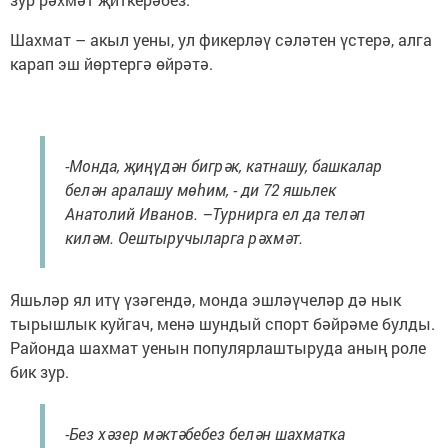
Шахмат – акыл уены, ул фикерләү сәләтен үстерә, алга
карап эш йөртергә өйрәтә.
-Монда, җиңүдән бигрәк, катнашу, башкалар
белән аралашу мөһим, - ди 72 яшьлек
Анатолий Иванов. –Турнирга ел да теләп
киләм. Оештыручыларга рәхмәт.
Яшьләр ял итү үзәгендә, монда эшләүчеләр дә нык
тырышлык куйгач, менә шундый спорт бәйрәме булды.
Районда шахмат уенын популярлаштыруда аның роле
бик зур.
-Без хәзер мәктәбебез белән шахматка