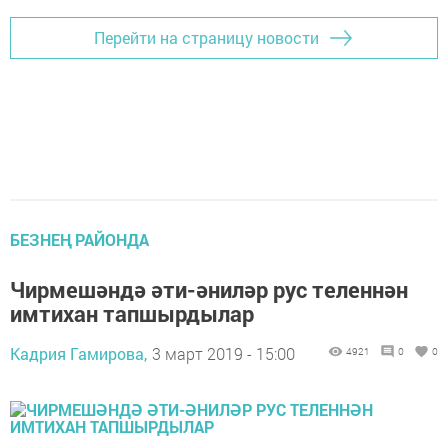
Перейти на страницу новости
БЕЗНЕҢ РАЙОНДА
Чирмешәндә әти-әниләр рус теленнән
имтихан тапшырдылар
Кадрия Гамирова,
3 март 2019 - 15:00
4921
0
0