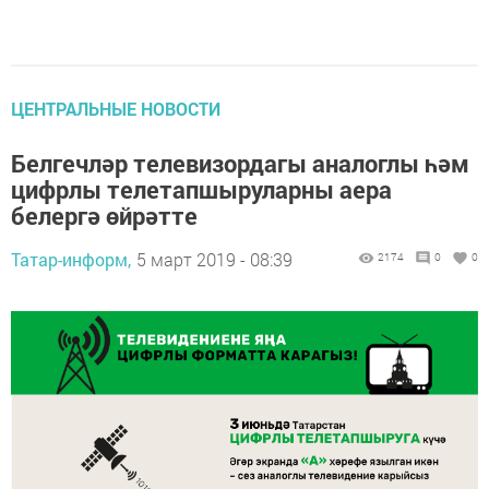
ЦЕНТРАЛЬНЫЕ НОВОСТИ
Белгечләр телевизордагы аналоглы һәм
цифрлы телетапшыруларны аера
белергә өйрәтте
Татар-информ,
5 март 2019 - 08:39
2174
0
0