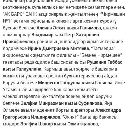
Районның социаль-икътисади үсешенә лаеклы өлеш
керткәннәре, күпьеллык һәм нәтиҗәле хезмәтләре өчен,
“АК БАРС” БАНК акционерлык җәмгыятенең “Чирмешән
№1” өстәмә офисының клиентларга хезмәт күрсәтү
буенча белгече
Алсинә Әсхәт кызы Галимова
, шәхси
эшмәкәрләр
Владимир
һәм
Петр Захарович
Прокофьевлар
, районның инвалидлар җәмгыяте рәисе
ярдәмчесе
Ирина Дмитриевна Митяева
, “Татмедиа”
акционерлык җәмгыяте филиалы - “Безнең Чирмешән”
газетасы редакциясе баш хисапчысы
Рушания Габбас
кызы Галиуллина
, Кармыш авыл җирлеге башкарма
комитеты үзәкләштерелгән бухгалтериясенең әйдәп
баручы белгече
Миңнегөл Габдулла кызы Галиева
, Иске
Үтәмеш авыл җирлеге башкарма комитеты
үзәкләштерелгән бухгалтериясенең әйдәп баручы
белгече
Зөлфия Минрахман кызы Суфиянова
, Яңа
Элмәле авыл мәдәният йорты директоры
Александра
Григорьевна Ильдирякова
, “Әкият” балалар бакчасы
мөдире
Зөлфия Шакир кызы Әхмәтҗанова
,