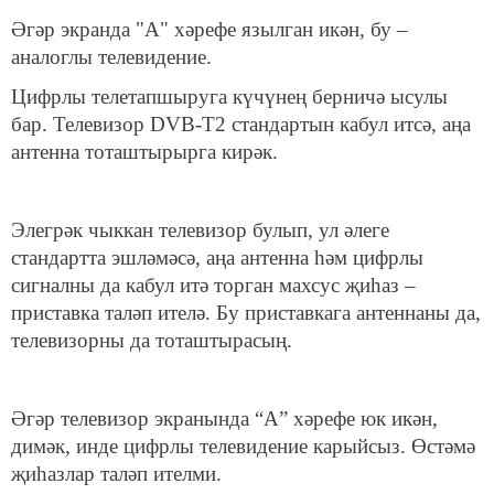
Әгәр экранда "А" хәрефе язылган икән, бу –
аналоглы телевидение.
Цифрлы телетапшыруга күчүнең берничә ысулы
бар. Телевизор DVB-T2 стандартын кабул итсә, аңа
антенна тоташтырырга кирәк.
Элегрәк чыккан телевизор булып, ул әлеге
стандартта эшләмәсә, аңа антенна һәм цифрлы
сигналны да кабул итә торган махсус җиһаз –
приставка таләп ителә. Бу приставкага антеннаны да,
телевизорны да тоташтырасың.
Әгәр телевизор экранында “А” хәрефе юк икән,
димәк, инде цифрлы телевидение карыйсыз. Өстәмә
җиһазлар таләп ителми.