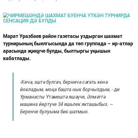
Марат Уразбаев район газетасы уздырган шахмат
турнирының быелгысында да төп группада – ир-атлар
арасында җиңүче булды, былтыргы уңышын
кабатлады.
-Кичә, эштә булгач, берничә сәгать кенә
йокладым, моңа башта нык борчылдым, - ди
Урманасты Үтәмештә яшәүче, Әлмәттә
машина йөртүче 34 яшьлек якташыбыз. –
Беренче булуыма бик шатмын.