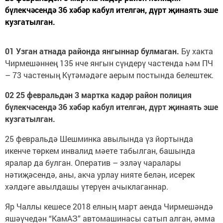
бүлекчәсендә 36 хәбәр кабул ителгән, дүрт җинаять эше
кузгатылган.
01 Узган атнада районда янгыннар булмаган.
Бу хакта
Чирмешәннең 135 нче янгын сүндерү частенда һәм ПЧ
– 73 частеның Күтәмәдәге аерым постында белештек.
02 25 февральдән 3 мартка кадәр район полиция
бүлекчәсендә 36 хәбәр кабул ителгән, дүрт җинаять эше
кузгатылган.
25 февральдә Шешминка авылында үз йортында
икенче төркем инвалид мәете табылган, башында
яралар да булган. Оператив – эзләү чаралары
нәтиҗәсендә, аны, акча урлау нияте белән, исерек
хәлдәге авылдашы үтерүен ачыклаганнар.
Яр Чаллы кешесе 2018 елның март аенда Чирмешәндә
яшәүчедән “КамАЗ” автомашинасы сатып алган, әмма