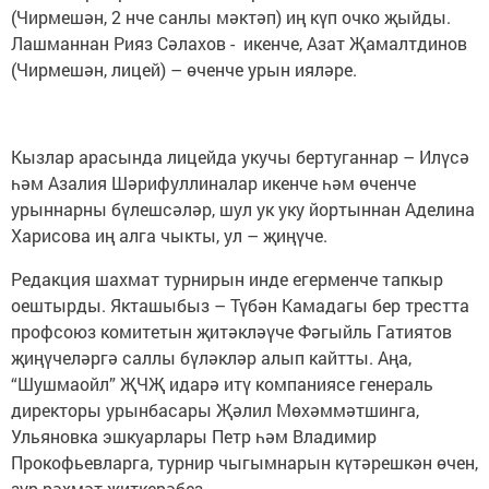
(Чирмешән, 2 нче санлы мәктәп) иң күп очко җыйды.
Лашманнан Рияз Сәлахов - икенче, Азат Җамалтдинов
(Чирмешән, лицей) – өченче урын ияләре.
Кызлар арасында лицейда укучы бертуганнар – Илүсә
һәм Азалия Шәрифуллиналар икенче һәм өченче
урыннарны бүлешсәләр, шул ук уку йортыннан Аделина
Харисова иң алга чыкты, ул – җиңүче.
Редакция шахмат турнирын инде егерменче тапкыр
оештырды. Якташыбыз – Түбән Камадагы бер трестта
профсоюз комитетын җитәкләүче Фәгыйль Гатиятов
җиңүчеләргә саллы бүләкләр алып кайтты. Аңа,
“Шушмаойл” ҖЧҖ идарә итү компаниясе генераль
директоры урынбасары Җәлил Мөхәммәтшинга,
Ульяновка эшкуарлары Петр һәм Владимир
Прокофьевларга, турнир чыгымнарын күтәрешкән өчен,
зур рәхмәт җиткерәбез.