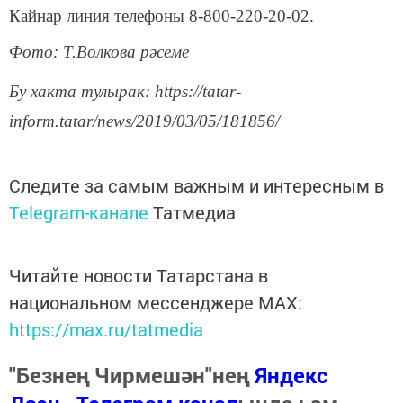
Кайнар линия телефоны 8-800-220-20-02.
Фото: Т.Волкова рәсеме
Бу хакта тулырак: https://tatar-
inform.tatar/news/2019/03/05/181856/
Следите за самым важным и интересным в
Telegram-канале
Татмедиа
Читайте новости Татарстана в
национальном мессенджере MАХ:
https://max.ru/tatmedia
"Безнең Чирмешән"нең
Яндекс