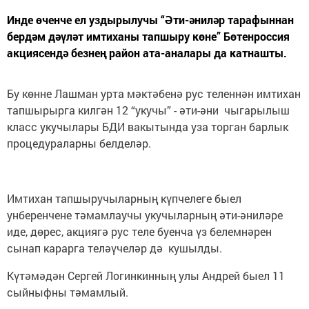
Инде өченче ел уздырылучы “Әти-әниләр тарафыннан
бердәм дәүләт имтиханы тапшыру көне” Бөтенроссия
акциясендә безнең район ата-аналары да катнашты.
Бу көнне Лашман урта мәктәбенә рус теленнән имтихан
тапшырырга килгән 12 “укучы” - әти-әни чыгарылыш
класс укучылары БДИ вакытында уза торган барлык
процедураларны белделәр.
Имтихан тапшыручыларның күпчелеге быел
унберенчене тәмамлаучы укучыларның әти-әниләре
иде, дөрес, акциягә рус теле буенча үз белемнәрен
сынап карарга теләүчеләр дә кушылды.
Күтәмәдән Сергей Логинкинның улы Андрей быел 11
сыйныфны тәмамлый.