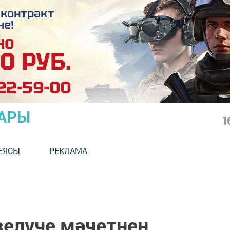
АРЫ
1
ЕЯСЫ
РЕКЛАМА
елүче мәчетнең