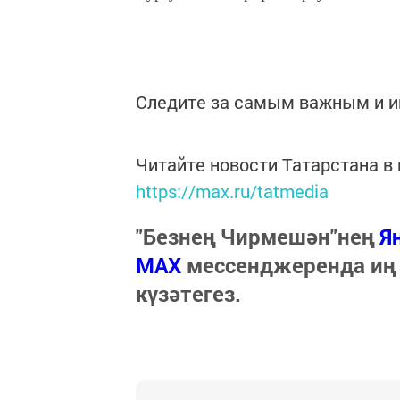
Следите за самым важным и 
Читайте новости Татарстана 
https://max.ru/tatmedia
"Безнең Чирмешән"нең
Я
МАХ
мессенджеренда иң
күзәтегез.