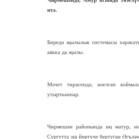
Чирмешәндә, Амур ягында төзелүч
итә.
Биредә җылылык системасы хәрәкәтк
аякка да җылы.
Мәчет тирәсендә, коелган коймал
утыртканнар.
Чирмешән районында иң матур, иң
Сургутта эш йөртүче бертуган Әгъләм