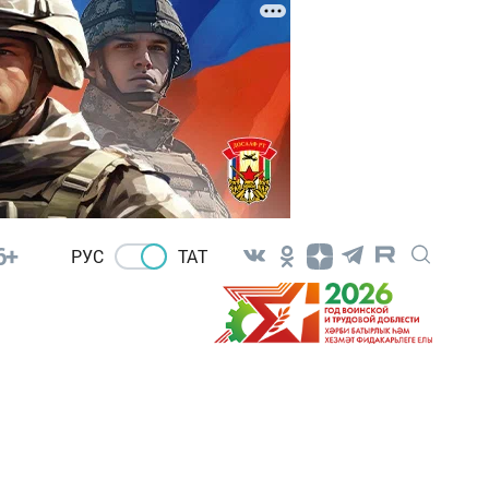
6+
РУС
ТАТ