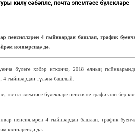
туры килү сәбәпле, почта элемтәсе бүлекләре
ар пенсияләрен 4 гыйнвардан башлап, график буенч
йрәм көннәрендә дә.
енча бүлеге хәбәр иткәнчә, 2018 елның гыйнварынд
а, 4 гыйнвардан түләнә башлый.
ле, почта элемтәсе бүлекләре пенсияне графиктан бер кө
йнвар пенсияләрен 4 гыйнвардан башлап, график буенч
әм көннәрендә дә.