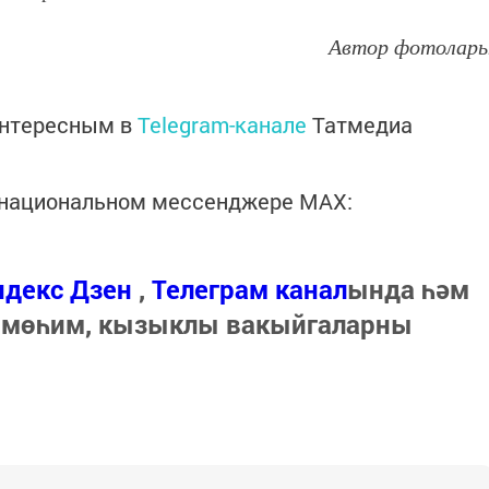
Автор фотолар
интересным в
Telegram-канале
Татмедиа
в национальном мессенджере MАХ:
ндекс Дзен
,
Телеграм канал
ында һәм
 мөһим, кызыклы вакыйгаларны