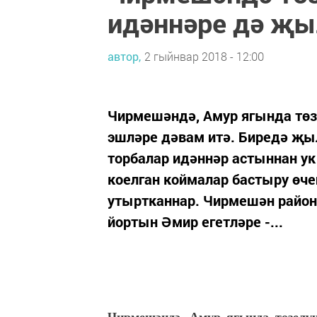
идәннәре дә җ
автор,
2 гыйнвар 2018 - 12:00
Чирмешәндә, Амур ягында төз
эшләре дәвам итә. Биредә җы
торбалар идәннәр астыннан ук
коелган коймалар бастыру өчен
утыртканнар. Чирмешән районы
йортын Әмир егетләре -...