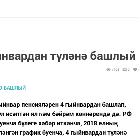
йнвардан түләнә башлый
4705
0
ыйнвар пенсияләрен 4 гыйнвардан башлап,
л исәптән ял һәм бәйрәм көннәрендә дә. РФ
енча бүлеге хәбәр иткәнчә, 2018 елның
әнгән график буенча, 4 гыйнвардан түләнә