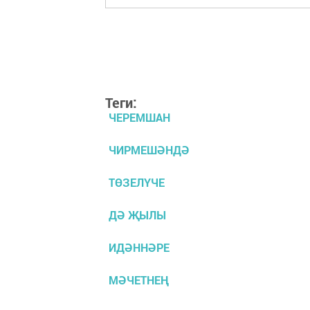
Теги:
ЧЕРЕМШАН
ЧИРМЕШӘНДӘ
ТӨЗЕЛҮЧЕ
ДӘ ҖЫЛЫ
ИДӘННӘРЕ
МӘЧЕТНЕҢ