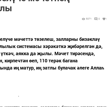
ылы
5071
0
елүче мәчеттә төзелеш, залларны бизәкләү
лылык системасы хәрәкәткә җибәрелгән дә,
 үткәч, аякка да җылы. Мәчет тирәсендә,
, кирпечтән өеп, 110 терәк багана
нда иң матур, иң затлы булачак әлеге Аллаһ