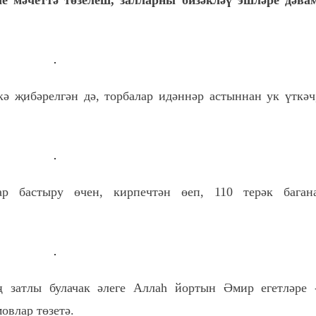
е мәчеттә төзелеш, залларны бизәкләү эшләре дәва
ә җибәрелгән дә, торбалар идәннәр астыннан ук үткәч
ар бастыру өчен, кирпечтән өеп, 110 терәк баган
 затлы булачак әлеге Аллаһ йортын Әмир егетләре 
овлар төзетә.