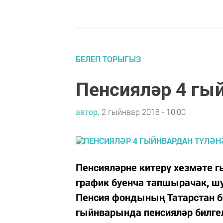
БЕЛЕП ТОРЫГЫЗ
Пенсияләр 4 гы
автор,
2 гыйнвар 2018 - 10:00
Пенсияләрне китерү хезмәте г
график буенча тапшырачак, шу
Пенсия фондының Татарстан бу
гыйнварында пенсияләр билгел