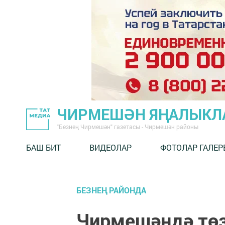
ЧИРМЕШӘН ЯҢАЛЫКЛ
"Безнең Чирмешән" газетасы - Чирмешән районы
БАШ БИТ
ВИДЕОЛАР
ФОТОЛАР ГАЛЕР
БЕЗНЕҢ РАЙОНДА
Чирмешәндә төз