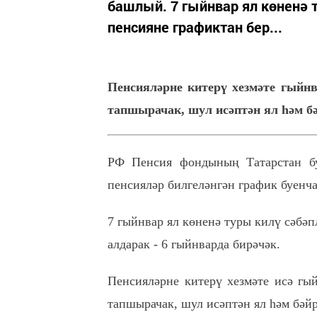
башлый. 7 гыйнвар ял көненә 
пенсияне графиктан бер...
Пенсияләрне китерү хезмәте гыйнв
тапшырачак, шул исәптән ял һәм бә
РФ Пенсия фондының Татарстан бу
пенсияләр билгеләнгән график буенч
7 гыйнвар ял көненә туры килү сәбәп
алдарак - 6 гыйнварда бирәчәк.
Пенсияләрне китерү хезмәте исә гы
тапшырачак, шул исәптән ял һәм бәйр