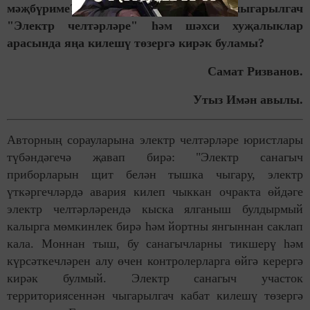
мәҗбүриме? Санагычлар урам якка чыгарылгач
"Электр челтәрләре" һәм шәхси хуҗалыклар
арасында яңа килешү төзергә кирәк буламы?
Самат Ризванов.
Утыз Имән авылы.
Авторның сорауларына электр челтәрләре юристлары
түбәндәгечә җавап бирә: "Электр санагыч
приборларын щит белән тышка чыгару, электр
үткәргечләрдә авария килеп чыккан очракта өйдәге
электр челтәрләрендә кыска ялганыш булдырмый
калырга мөмкинлек бирә һәм йортны янгыннан саклап
кала. Моннан тыш, бу санагычларны тикшерү һәм
күрсәткечләрен алу өчен контролерларга өйгә керергә
кирәк булмый. Электр санагыч участок
территориясеннән чыгарылгач кабат килешү төзергә