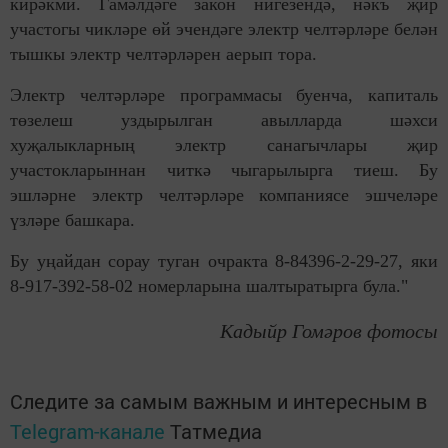
кирәкми. Гамәлдәге закон нигезендә, нәкъ җир
участогы чикләре өй эчендәге электр челтәрләре белән
тышкы электр челтәрләрен аерып тора.
Электр челтәрләре программасы буенча, капиталь
төзелеш уздырылган авылларда шәхси
хуҗалыкларның электр санагычлары җир
участокларыннан читкә чыгарылырга тиеш. Бу
эшләрне электр челтәрләре компаниясе эшчеләре
үзләре башкара.
Бу уңайдан сорау туган очракта 8-84396-2-29-27, яки
8-917-392-58-02 номерларына шалтыратырга була."
Кадыйр Гомәров фотосы
Следите за самым важным и интересным в
Telegram-канале
Татмедиа