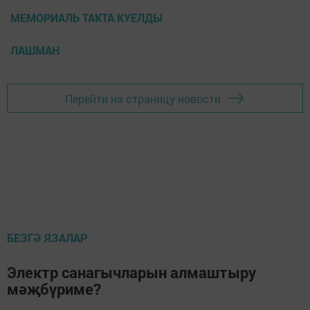
МЕМОРИАЛЬ ТАКТА КУЕЛДЫ
ЛАШМАН
Перейти на страницу новости
БЕЗГӘ ЯЗАЛАР
Электр санагычларын алмаштыру
мәҗбүриме?