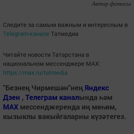
Автор фотосы
Следите за самым важным и интересным в
Telegram-канале
Татмедиа
Читайте новости Татарстана в
национальном мессенджере MАХ:
https://max.ru/tatmedia
"Безнең Чирмешән"нең
Яндекс
Дзен
,
Телеграм канал
ында һәм
МАХ
мессенджеренда иң мөһим,
кызыклы вакыйгаларны күзәтегез.