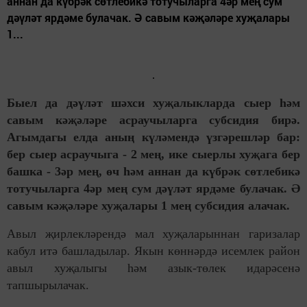
аннан да күбрәк сөтлебикә тотучыларга 4әр мең сум
дәүләт ярдәме булачак. Ә савым кәҗәләре хуҗалары
1...
Быел да дәүләт шәхси хуҗалыкларда сыер һәм
савым кәҗәләре асраучыларга субсидия бирә.
Агымдагы елда аның күләмендә үзгәрешләр бар:
бер сыер асраучыга - 2 мең, ике сыерлы хуҗага бер
башка - 3әр мең, өч һәм аннан да күбрәк сөтлебикә
тотучыларга 4әр мең сум дәүләт ярдәме булачак. Ә
савым кәҗәләре хуҗалары 1 мең субсидия алачак.
Авыл җирлекләрендә мал хуҗаларыннан гаризалар
кабул итә башладылар. Якын көннәрдә исемлек район
авыл хуҗалыгы һәм азык-төлек идарәсенә
тапшырылачак.