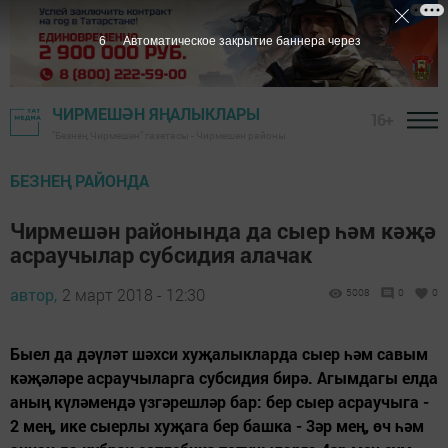
6
Автоматическое закрытие баннера через
ЧИРМЕШӘН ЯҢАЛЫКЛАРЫ
16+
"Безнең Чирмешән" газетасы - Чирмешән районы
БЕЗНЕҢ РАЙОНДА
Чирмешән районында да сыер һәм кәҗә
асраучылар субсидия алачак
автор,
2 март 2018 - 12:30
5008
0
0
Быел да дәүләт шәхси хуҗалыкларда сыер һәм савым
кәҗәләре асраучыларга субсидия бирә. Агымдагы елда
аның күләмендә үзгәрешләр бар: бер сыер асраучыга -
2 мең, ике сыерлы хуҗага бер башка - 3әр мең, өч һәм