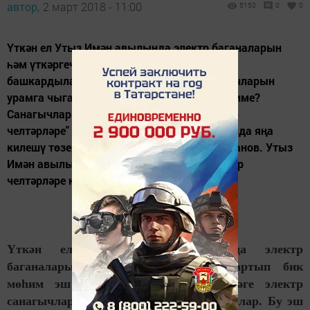
автор,
2 март 2018 - 11:00
5150
0
0
Үткән ел Утыз Имән авылында электр баганаларын
һәм үткәргечләрен яңартып бик мөһим эш
башкардылар. Хәзер өйдәге электр санагычларын
урамга чыгарырга кушалар. Бу эш мәҗбүриме?
Санагычлар урам якка чыгарылгач "Электр
челтәрләре" һәм шәхси хуҗалыклар арасында яңа
килешү төзергә кирәк буламы? Самат Ризванов. Утыз
Имән авылы. Авторның сорауларына электр
челтәрләре юристлары түбәндәгечә...
Үткән ел Утыз Имән авылында электр
баганаларын һәм үткәргечләрен яңартып бик
мөһим эш башкардылар. Хәзер өйдәге электр
санагычларын урамга чыгарырга кушалар. Бу эш