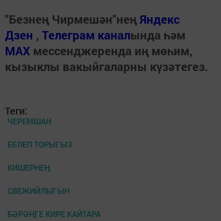
"Безнең Чирмешән"нең
Яндекс
Дзен
,
Телеграм канал
ында һәм
МАХ
мессенджеренда иң мөһим,
кызыклы вакыйгаларны күзәтегез.
Теги:
ЧЕРЕМШАН
БЕЛЕП ТОРЫГЫЗ
КИШЕРНЕҢ
СВЕЖИЙЛЫГЫН
БӘРӘҢГЕ КИРЕ КАЙТАРА