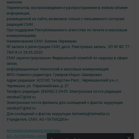
законом.
Перепечатка, воспроизведение и распространение в любом объеме
информации,
размещенной на сайте, возможна только с письменного согласия
редакций СМИ.
При поддержке Республиканского агентства по печати и массовым
коммуникациям.
Наименование СМИ: Безнең Чирмешән
№ записи о регистрации СМИ, дата: Реестровая запись: ЭЛ № ФС 77 -
78418 от 29.05.2020
СМИ зарегистрированно Федеральной службой по надзору в сфере
связи,
информационных технологий и массовых коммуникаций
ФИО главного редактора: Гумеров Марат Шакирович
Адрес редакции: 423100, Татарстан Респ., Черемшанский р-н, с.
Черемшан, ул. Первомайская, д. 27
Телефон редакции: (84396) 2-29-05 Электронная почта редакции
verstka07@list.ru
Электронная почта филиала для сообщений о фактах коррупции
verstka07@list.ru
Для сообщений о фактах коррупции tatmedia@tatmedia.ru
Учредитель СМИ: АО «ТАТМЕДИА»
Антикоррупционная политика
АО «ТАТМЕДИА» использует «cookie»
для персонализации сервисов и