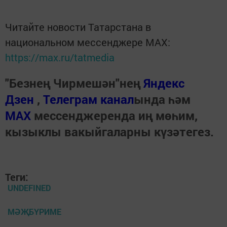
Читайте новости Татарстана в
национальном мессенджере MАХ:
https://max.ru/tatmedia
"Безнең Чирмешән"нең
Яндекс
Дзен
,
Телеграм канал
ында һәм
МАХ
мессенджеренда иң мөһим,
кызыклы вакыйгаларны күзәтегез.
Теги:
UNDEFINED
МӘҖБҮРИМЕ