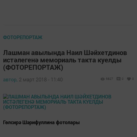
ФОТОРЕПОРТАЖ
Лашман авылында Наил Шәйхетдинов
истәлегенә мемориаль такта куелды
(ФОТОРЕПОРТАЖ)
автор,
2 март 2018 - 11:40
5827
0
0
Гөлсирә Шәрифуллина фотолары