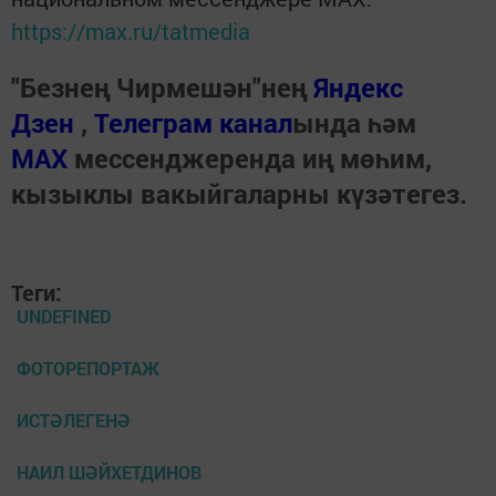
https://max.ru/tatmedia
"Безнең Чирмешән"нең
Яндекс
Дзен
,
Телеграм канал
ында һәм
МАХ
мессенджеренда иң мөһим,
кызыклы вакыйгаларны күзәтегез.
Теги:
UNDEFINED
ФОТОРЕПОРТАЖ
ИСТӘЛЕГЕНӘ
НАИЛ ШӘЙХЕТДИНОВ