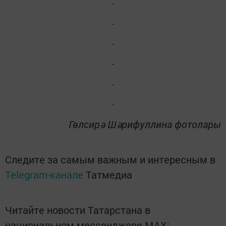
Гөлсирә Шәрифуллина фотолары
Следите за самым важным и интересным в
Telegram-канале
Татмедиа
Читайте новости Татарстана в
национальном мессенджере MАХ: