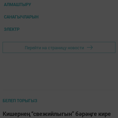
АЛМАШТЫРУ
САНАГЫЧЛАРЫН
ЭЛЕКТР
Перейти на страницу новости
БЕЛЕП ТОРЫГЫЗ
Кишернең “свежийлыгын” бәрәңге кире