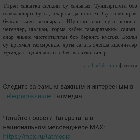
Тирән савытка салкын су салыгыз. Туңдыргычта боз
шакмаклары булса, аларны да өстәгез. Су салкынрак
булган саен яхшырак. Шуннан соң суга кишер,
чөгендер, шалкан, торма кебек тамыразыкны салып,
алар янына чистартылган бер бәрәңге куегыз. Бозлы
су крахмал тәэсирендә, ярты сәгать эчендә яшелчәләр
түтәлдән яңа алынган кебек халәткә килер.
akcharlak.com
фотосы
Следите за самым важным и интересным в
Telegram-канале
Татмедиа
Читайте новости Татарстана в
национальном мессенджере MАХ:
https://max.ru/tatmedia