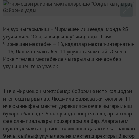
Иң зур чыгарылыш – Чирмешән лицеенда: монда 25
укучы өчен “Соңгы кыңгырау” чыңлады. 1 нче
Чирмешән мәктәбен – 18, кадетлар мәктәп-интернатын
– 16, Лашман мәктәбен 11 укучы тәмамлый. Ә менә
Иске Үтәмеш мәктәбендә чыгарылыш кичәсе бер
укучы өчен генә узачак.
1 нче Чирмешән мәктәбендә бәйрәмне истә калырдай
итеп оештырдылар. Людмила Баляева җитәкләгән 11
нче сыйныфны мәктәп дирекциясе көчле чыгарылыш
буларак бәяләде. Араларында спортчылар, артистлар,
фән олимпиадалары призерлары да бар. Аларга һәм
шулай ук мәктәп, район тормышында актив катнашкан
9 нчы сыйныф укучыларына мәктәп директоры Виктор