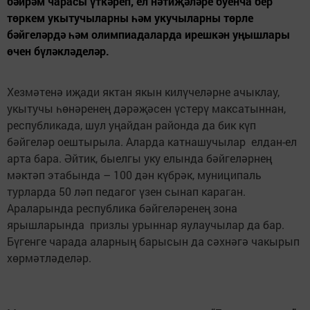
бәйрәм чарасы үткәреп, ел нәтиҗәләре буенча бер
төркем укытучыларны һәм укучыларны төрле
бәйгеләрдә һәм олимпиадаларда ирешкән уңышлары
өчен бүләкләделәр.
Хезмәтенә иҗади яктан якын килүчеләрне ачыклау,
укытучы һөнәренең дәрәҗәсен үстерү максатыннан,
республикада, шул уңайдан районда да бик күп
бәйгеләр оештырыла. Аларда катнашучылар елдан-ел
арта бара. Әйтик, быелгы уку елында бәйгеләрнең
мәктәп этабында – 100 дән күбрәк, муниципаль
турларда 50 ләп педагог үзен сынап караган.
Араларында республика бәйгеләренең зона
ярышларында призлы урыннар яулаучылар да бар.
Бүгенге чарада аларның барысын да сәхнәгә чакырып
хөрмәтләделәр.