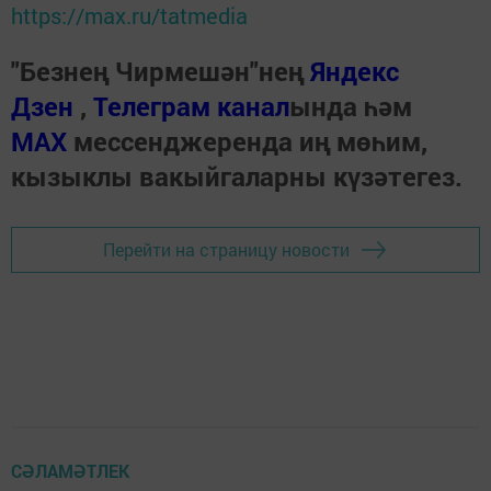
https://max.ru/tatmedia
"Безнең Чирмешән"нең
Яндекс
Дзен
,
Телеграм канал
ында һәм
МАХ
мессенджеренда иң мөһим,
кызыклы вакыйгаларны күзәтегез.
Перейти на страницу новости
СӘЛАМӘТЛЕК