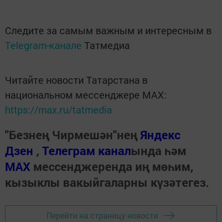
Следите за самым важным и интересным в
Telegram-канале
Татмедиа
Читайте новости Татарстана в
национальном мессенджере MАХ:
https://max.ru/tatmedia
"Безнең Чирмешән"нең
Яндекс
Дзен
,
Телеграм канал
ында һәм
МАХ
мессенджеренда иң мөһим,
кызыклы вакыйгаларны күзәтегез.
Перейти на страницу новости