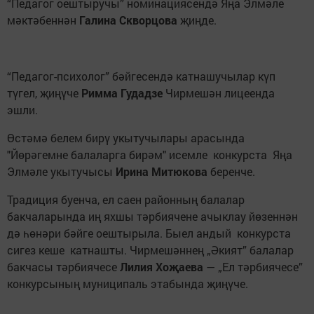
“Педагог оештыручы” номинациясендә Яңа Элмәле
мәктәбеннән
Галина Скворцова
җиңде.
“Педагог-психолог” бәйгесендә катнашучылар күп
түгел, җиңүче
Римма Гудадзе
Чирмешән лицеенда
эшли.
Өстәмә белем бирү укытучылары арасында
"Йөрәгемне балаларга бирәм" исемле конкурста Яңа
Элмәле укытучысы
Ирина Митюкова
беренче.
Традиция буенча, ел саен районның балалар
бакчаларында иң яхшы тәрбиячене ачыклау йөзеннән
дә һөнәри бәйге оештырыла. Быел андый конкурста
сигез кеше катнашты. Чирмешәннең „Әкият” балалар
бакчасы тәрбиячесе
Лилия Хоҗаева
— „Ел тәрбиячесе”
конкурсының муниципаль этабында җиңүче.