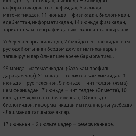
июньдә - туган телдән, 4 июньдә – химиядән,
информатикадан, географиядән, 6 июньдә –
математикадан, 11 июньдә – физикадан, биологиядән,
әдәбияттан, информатикадан, 14 июньдә физикадан,
тарихтан һәм географиядән имтиханнар тапшырачак.
Унберенчеләргә килгәндә, 27 майда географиядән һәм
рус әдәбиятыннан бердәм дәүләт имтиханнарын
тапшыручылар Әлмәт шәһәренә барырга тиеш.
29 майда - математикадан (база һәм профиль
дәрәҗәсендә), 31 майда – тарихтан һәм химиядән, 3
июньдә – рус теленнән, 5 июньдә – чит телдән (язма)
һәм физикадан, 7 июньдә – чит телдән (Әлмәттә), 10
июньдә – җәмгыять белеменнән, 13 июньдә -
биологиядән, информатикадан имтиханнарны үзебездә
- Лашманда тапшырачаклар.
17 июньнән – 2 июльгә кадәр – резерв көннәре.