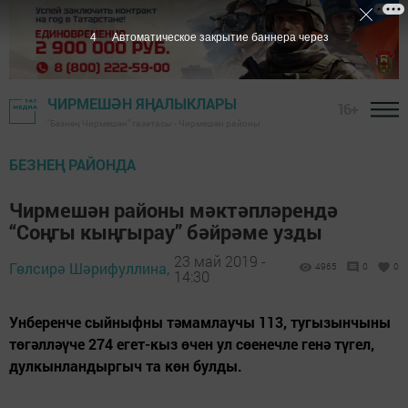
3
Автоматическое закрытие баннера через
ЧИРМЕШӘН ЯҢАЛЫКЛАРЫ
16+
"Безнең Чирмешән" газетасы - Чирмешән районы
БЕЗНЕҢ РАЙОНДА
Чирмешән районы мәктәпләрендә
“Соңгы кыңгырау” бәйрәме узды
23 май 2019 -
Гөлсирә Шәрифуллина,
4965
0
0
14:30
Унберенче сыйныфны тәмамлаучы 113, тугызынчыны
төгәлләүче 274 егет-кыз өчен ул сөенечле генә түгел,
дулкынландыргыч та көн булды.