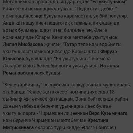
Мөгаллимнәр арасында иң дәрәҗәле
“Ел укытучысы”
бәйгесе өч номинациядә узган.
“Педагогик дебют”
номинациясе яңа булуына карамастан, ул бик популяр.
Анда катнашу өчен педагогик стажның өч елдан да
артык булмавы шарт итеп билгеләнгән. Әлеге
номинациядә Югары Кәминкә мәктәбе укытучысы
Лилия Мисбахова
җиңгән, "Татар теле һәм әдәбияты
укытучысы" номинациясендә Кармыштан
Фирүзә
Юнысова
бүләкләнде. “Ел укытучысы” исеменә
Әккәрәй мәктәбенең биология укытучысы
Наталья
Романовская
лаек булды.
"Кеше тәрбияләү" республика конкурсының муниципаль
этабында "Класс җитәкчесе" номинациясендә 18
сыйныф җитәкчесе катнашкан. Зона бәйгесендә район
данын үзебездә беренче урыннарга лаек булган
укытучыларга - Чирмешән лицееннан
Вера Кузьминага
һәм беренче Чирмешән мәктәбеннән
Крестина
Митрюхинага
якларга туры килде. Әлеге бәйгенең