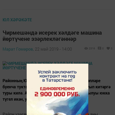
ЮЛ ХӘРӘКӘТЕ
Чирмешәндә исерек хәлдәге машина
йөртүчене эзәрлекләгәннәр
Марат Гомәров,
22 май 2019 - 14:00
2316
0
0
Районның ЮХИДИ инспекторларына үз таләпләре
буенча туктамаган “Җиделе” машинасын куып китәргә
туры килә. Аның йөртүчесенең качарга омтылуы юкка
түгел икән, ул исерек булып чыга.
Район үзәгенең Бакча урамында туктаталар аны.