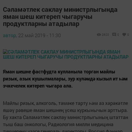
Сәламәтлек саклау министрлыгында
яман шеш китереп чыгаручы
продуктларны атадылар
автор,
22 май 2019 - 11:30
2620
0
0
Яман шешне фастфудта кулланыла торган майлы
ризык, азык кушылмалары, зур күләмдә кызыл ит һәм
эчкечелек китереп чыгара ала.
Майлы ризык, алкоголь, тәмәке тарту һәм аз хәрәкәтле
яшәү рәвеше яман шешнең үсеш куркынычын арттыра.
Бу хакта Сәламәтлек саклау министрлыгының штаттан
тыш баш онкологы, Радиология милли медицина
тикшеренү үзәге генераль директоры, Россия фәннәр