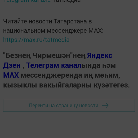
Читайте новости Татарстана в
национальном мессенджере MАХ:
https://max.ru/tatmedia
"Безнең Чирмешән"нең
Яндекс
Дзен
,
Телеграм канал
ында һәм
МАХ
мессенджеренда иң мөһим,
кызыклы вакыйгаларны күзәтегез.
Перейти на страницу новости