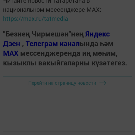
Читайте новости Татарстана в
национальном мессенджере MАХ:
https://max.ru/tatmedia
"Безнең Чирмешән"нең
Яндекс
Дзен
,
Телеграм канал
ында һәм
МАХ
мессенджеренда иң мөһим,
кызыклы вакыйгаларны күзәтегез.
Перейти на страницу новости