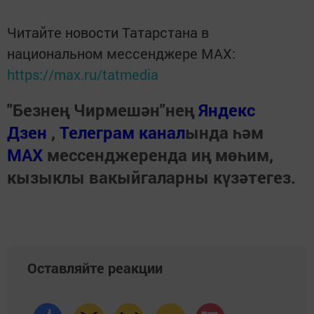
Читайте новости Татарстана в
национальном мессенджере MАХ:
https://max.ru/tatmedia
"Безнең Чирмешән"нең
Яндекс
Дзен
,
Телеграм канал
ында һәм
МАХ
мессенджеренда иң мөһим,
кызыклы вакыйгаларны күзәтегез.
Оставляйте реакции