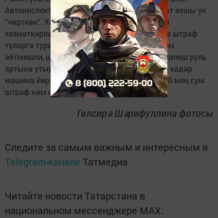
Автоинспекторлар әйтүенчә, 59 яшьлек ир-ат яхшы ук
“чирткән”. Хәзер кагыйдә бозучыга полиция
хезмәткәрләре таләбенә туктамаган өчен дә штраф
түләргә туры киләчәк. Ә калган җәза аңа, кем
әйтмешли, шул ук сценарий буенча: исерек килеш руль
артына утырган өчен - ел ярымнан ике елга кадәр
машина йөртү таныклыгыннан колак кагу, 30 мең сум
штраф һәм штрафстоянка чыгымнары.
Гөлсирә Шәрифуллина фотосы
Следите за самым важным и интересным в
Telegram-канале
Татмедиа
Читайте новости Татарстана в
национальном мессенджере MАХ: