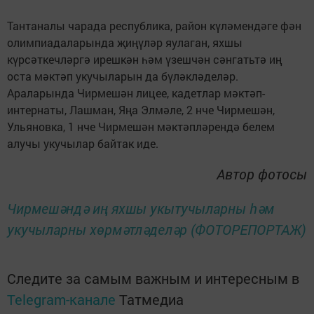
Тантаналы чарада республика, район күләмендәге фән
олимпиадаларында җиңүләр яулаган, яхшы
күрсәткечләргә ирешкән һәм үзешчән сәнгатьтә иң
оста мәктәп укучыларын да бүләкләделәр.
Араларында Чирмешән лицее, кадетлар мәктәп-
интернаты, Лашман, Яңа Элмәле, 2 нче Чирмешән,
Ульяновка, 1 нче Чирмешән мәктәпләрендә белем
алучы укучылар байтак иде.
Автор фотосы
Чирмешәндә иң яхшы укытучыларны һәм
укучыларны хөрмәтләделәр (ФОТОРЕПОРТАЖ)
Следите за самым важным и интересным в
Telegram-канале
Татмедиа