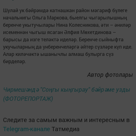
Шулай ук бәйрәмдә катнашкан район мәгариф бүлеге
начальнигы Ольга Маркова, быелгы чыгарылышның
беренче укытучылары Нина Колесникова, әти – әниләр
исеменнән чыгыш ясаган Әлфия Мөхетдинова –
барысы да изге теләктә иделәр. Беренче сыйныфта
укучыларның да унберенчеләргә әйтер сүзләре күп иде.
Алар киләчәктә ышанычлы алмаш булырга сүз
бирделәр.
Автор фотолары
Чирмешәндә "Соңгы кыңгырау" бәйрәме узды
(ФОТОРЕПОРТАЖ)
Следите за самым важным и интересным в
Telegram-канале
Татмедиа