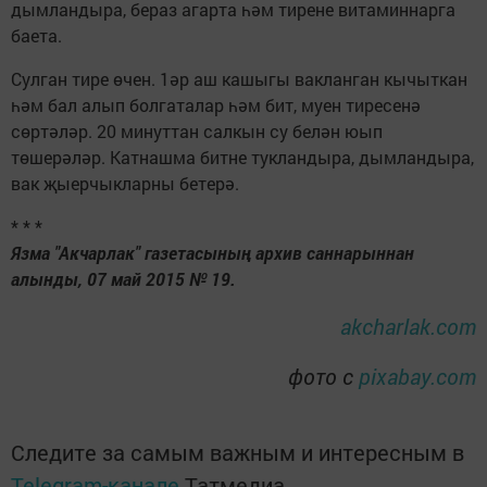
дымландыра, бераз агарта һәм тирене витаминнарга
баета.
Сулган тире өчен. 1әр аш кашыгы вакланган кычыткан
һәм бал алып болгаталар һәм бит, муен тиресенә
сөртәләр. 20 минуттан салкын су белән юып
төшерәләр. Катнашма битне тукландыра, дымландыра,
вак җыерчыкларны бетерә.
* * *
Язма "Акчарлак" газетасының архив саннарыннан
алынды, 07 май 2015 № 19.
akcharlak.com
фото с
pixabay.com
Следите за самым важным и интересным в
Telegram-канале
Татмедиа