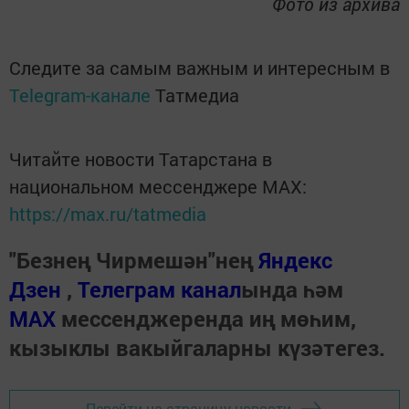
Фото из архива
Следите за самым важным и интересным в
Telegram-канале
Татмедиа
Читайте новости Татарстана в
национальном мессенджере MАХ:
https://max.ru/tatmedia
"Безнең Чирмешән"нең
Яндекс
Дзен
,
Телеграм канал
ында һәм
МАХ
мессенджеренда иң мөһим,
кызыклы вакыйгаларны күзәтегез.
Перейти на страницу новости