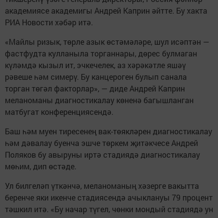
академиясе академигы Андрей Каприн әйтте. Бу хакта
РИА Новости хәбәр итә.
«Майлы ризык, төрле азык өстәмәләре, шул исәптән —
фастфудта кулланыла торганнары, дөрес булмаган
күләмдә кызыл ит, эчкечелек, аз хәрәкәтле яшәү
рәвеше һәм симерү. Бу канцероген булып санала
торган төгәл факторлар», — диде Андрей Каприн
меланоманы диагностикалау көненә багышланган
матбугат конференциясендә.
Баш һәм муен тиресенең вак-төякләрен диагностикалау
һәм дәвалау буенча эшче төркем җитәкчесе Андрей
Поляков бу авыруны иртә стадиядә диагностикалау
мөһим, дип өстәде.
Ул билгеләп үткәнчә, меланоманың хәзерге вакытта
беренче яки икенче стадиясендә ачыклануы 79 процент
тәшкил итә. «Бу начар түгел, чөнки мондый стадиядә ун