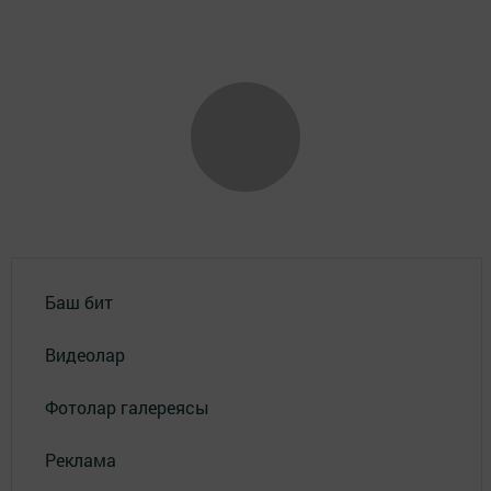
Баш бит
Видеолар
Фотолар галереясы
Реклама