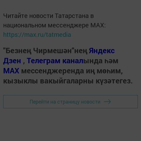
Читайте новости Татарстана в
национальном мессенджере MАХ:
https://max.ru/tatmedia
"Безнең Чирмешән"нең
Яндекс
Дзен
,
Телеграм канал
ында һәм
МАХ
мессенджеренда иң мөһим,
кызыклы вакыйгаларны күзәтегез.
Перейти на страницу новости