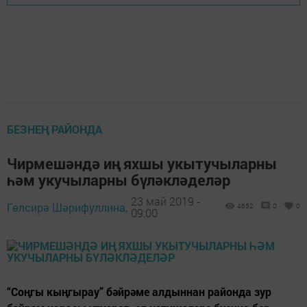
БЕЗНЕҢ РАЙОНДА
Чирмешәндә иң яхшы укытучыларны
һәм укучыларны бүләкләделәр
23 май 2019 -
Гөлсирә Шәрифуллина,
4652
0
0
09:00
“Соңгы кыңгырау” бәйрәме алдыннан районда зур