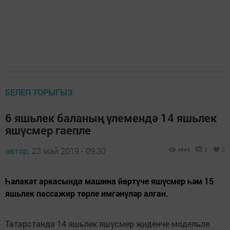
БЕЛЕП ТОРЫГЫЗ
6 яшьлек баланың үлемендә 14 яшьлек
яшүсмер гаепле
автор,
23 май 2019 - 09:30
4649
0
0
Һәлакәт аркасында машина йөртүче яшүсмер һәм 15
яшьлек пассажир төрле имгәнүләр алган.
Татарстанда 14 яшьлек яшүсмер җиденче модельле