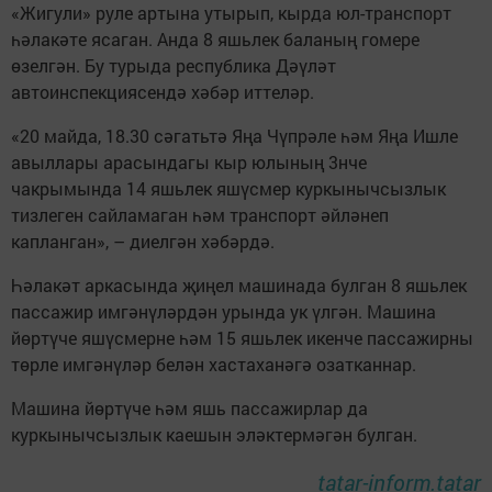
«Жигули» руле артына утырып, кырда юл-транспорт
һәлакәте ясаган. Анда 8 яшьлек баланың гомере
өзелгән. Бу турыда республика Дәүләт
автоинспекциясендә хәбәр иттеләр.
«20 майда, 18.30 сәгатьтә Яңа Чүпрәле һәм Яңа Ишле
авыллары арасындагы кыр юлының 3нче
чакрымында 14 яшьлек яшүсмер куркынычсызлык
тизлеген сайламаган һәм транспорт әйләнеп
капланган», – диелгән хәбәрдә.
Һәлакәт аркасында җиңел машинада булган 8 яшьлек
пассажир имгәнүләрдән урында ук үлгән. Машина
йөртүче яшүсмерне һәм 15 яшьлек икенче пассажирны
төрле имгәнүләр белән хастаханәгә озатканнар.
Машина йөртүче һәм яшь пассажирлар да
куркынычсызлык каешын эләктермәгән булган.
tatar-inform.tatar