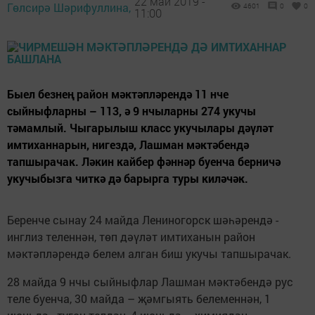
22 май 2019 -
Гөлсирә Шәрифуллина,
4601
0
0
11:00
Быел безнең район мәктәпләрендә 11 нче
сыйныфларны – 113, ә 9 нчыларны 274 укучы
тәмамлый. Чыгарылыш класс укучылары дәүләт
имтиханнарын, нигездә, Лашман мәктәбендә
тапшырачак. Ләкин кайбер фәннәр буенча берничә
укучыбызга читкә дә барырга туры киләчәк.
Беренче сынау 24 майда Лениногорск шәһәрендә -
инглиз теленнән, төп дәүләт имтиханын район
мәктәпләрендә белем алган биш укучы тапшырачак.
28 майда 9 нчы сыйныфлар Лашман мәктәбендә рус
теле буенча, 30 майда – җәмгыять белеменнән, 1