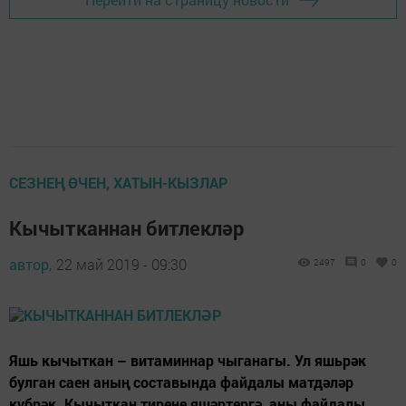
СЕЗНЕҢ ӨЧЕН, ХАТЫН-КЫЗЛАР
Кычытканнан битлекләр
автор,
22 май 2019 - 09:30
2497
0
0
Яшь кычыткан – витаминнар чыганагы. Ул яшьрәк
булган саен аның составында файдалы матдәләр
күбрәк. Кычыткан тирене яшәртергә, аны файдалы