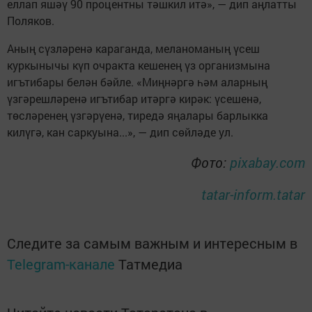
еллап яшәү 90 процентны тәшкил итә», — дип аңлатты
Поляков.
Аның сүзләренә караганда, меланоманың үсеш
куркынычы күп очракта кешенең үз организмына
игътибары белән бәйле. «Миңнәргә һәм аларның
үзгәрешләренә игътибар итәргә кирәк: үсешенә,
төсләренең үзгәрүенә, тиредә яңалары барлыкка
килүгә, кан саркуына...», — дип сөйләде ул.
Фото:
pixabay.com
tatar-inform.tatar
Следите за самым важным и интересным в
Telegram-канале
Татмедиа