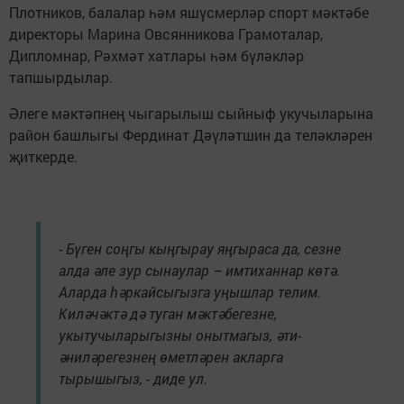
Плотников, балалар һәм яшүсмерләр спорт мәктәбе
директоры Марина Овсянникова Грамоталар,
Дипломнар, Рәхмәт хатлары һәм бүләкләр
тапшырдылар.
Әлеге мәктәпнең чыгарылыш сыйныф укучыларына
район башлыгы Фердинат Дәүләтшин да теләкләрен
җиткерде.
- Бүген соңгы кыңгырау яңгыраса да, сезне
алда әле зур сынаулар – имтиханнар көтә.
Аларда һәркайсыгызга уңышлар телим.
Киләчәктә дә туган мәктәбегезне,
укытучыларыгызны онытмагыз, әти-
әниләрегезнең өметләрен акларга
тырышыгыз, - диде ул.