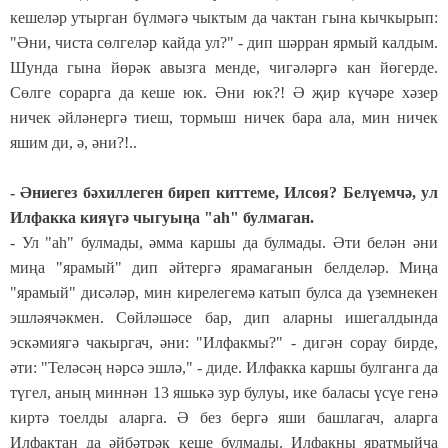
кешеләр утырган бүлмәгә чыктым да чактан гына кычкырып:
"Әни, чиста сөлгеләр кайда ул?" - дип шәрран ярмый калдым.
Шунда гына йөрәк авызга менде, чигәләргә кан йөгерде.
Сөлге сорарга да кеше юк. Әни юк?! Ә җир күчәре хәзер
ничек әйләнергә тиеш, тормыш ничек бара ала, мин ничек
яшим ди, ә, әни?!..
- Әниегез бәхиллеген биреп киттеме, Илсөя? Белүемчә, ул
Илфакка кияүгә чыгуыңа "аһ" булмаган.
- Ул "аһ" булмады, әмма каршы да булмады. Әти белән әни
миңа "ярамый" дип әйтергә ярамаганын белделәр. Миңа
"ярамый" дисәләр, мин кирелегемә катып булса да үземнекен
эшләячәкмен. Сөйләшәсе бар, дип аларны ишегалдында
эскәмиягә чакыргач, әни: "Илфакмы?" - дигән сорау бирде,
әти: "Теләсәң нәрсә эшлә," - диде. Илфакка каршы булганга да
түгел, аның миннән 13 яшькә зур булуы, ике баласы үсүе генә
киртә тоелды аларга. Ә без бергә яши башлагач, аларга
Илфактан да әйбәтрәк кеше булмады. Илфакны яратмыйча