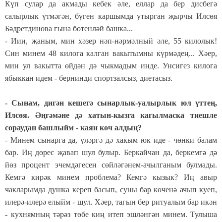
Күп сулар да акмады кебек әле, еллар да бер дисбегә
салырлык үтмәгән, бүген каршымда утырган җырчы Илсөя
Бәдретдинова гына бөтенләй башка...
- Иии, җаным, мин хәзер нәп-нәрмәлный әле, 55 килолык!
Син минем 48 килога калган вакытымны күрмәдең... Хәер,
мин ул вакытта өйдән дә чыкмадым инде. Унсигез килога
ябыккан идем - бернинди спортзалсыз, диетасыз.
- Сынам, дигән кешегә сынарлык-уалырлык юл үттең,
Илсөя. Әңгәмәне дә хатын-кызга кагылмаска тиешле
сораудан башлыйм - каян көч алдың?
- Минем сынарга да, үләргә дә хакым юк иде - чөнки балам
бар. Иң дөрес җавап шул булыр. Беркайчан да, беркемгә дә
йөз процент эчемдәгесен сөйләгәнем-ачылганым булмады.
Кемгә кирәк минем проблема? Кемгә кызык? Иң авыр
чакларымда душка кереп басып, суны бар көченә ачып куеп,
илерә-илерә елыйм - шул. Хәер, тагын бер ритуалым бар икән
- кухнямның тәрәз төбе киң итеп эшләнгән минем. Тулыша