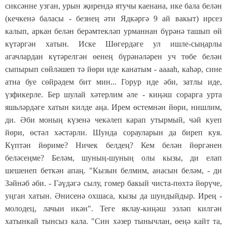
сиксәнне узган, урын җирендә ятучы каенана, ике бала белән
(кечкенә баласы - безнең әти Ядкәргә 9 ай вакыт) ирсез
калып, аркан белән берәмтекләп урманнан бүрәнә ташып өй
күтәргән хатын. Иске Шөгердәге ул ишле-сыңарлы
агачлардан күтәрелгән өенең бүрәнәләрен уч төбе белән
сыпырып сөйләшеп тә йөри иде канатым - ааааһ, каһәр, сине
атна буе сөйрәдем бит мин... Горур иде әби, затлы иде,
үзфикерле. Бер шулай хәтерлим әле - киңәш сорарга урта
яшьләрдәге хатын килде аңа. Ирем өстемнән йөри, нишлим,
ди. Әби моның күзенә чекәлеп карап утырмый, чәй куеп
йөри, өстәл хәстәрли. Шунда сорауларын да биреп куя.
Күптән йөриме? Ничек белдең? Кем белән йөргәнен
беләсеңме? Беләм, шуның-шуның олы кызы, ди елап
шешенеп беткән апаң. "Кызын белмим, анасын беләм, - ди
Зәйнәб әби. - Гәүдәгә сылу, гомер бакый чиста-пөхтә йөрүче,
уңган хатын. Әнисенә охшаса, кызы да шундыйдыр. Ирең -
молодец, лачын икән". Теге яклау-киңәш эзләп килгән
хатынкай тынсыз кала. "Син хәзер тынычлан, өеңә кайт та,