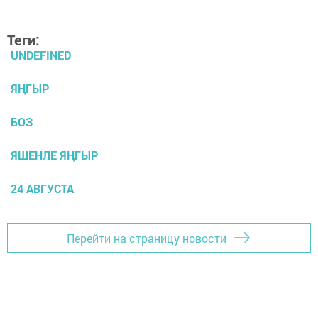
Теги:
UNDEFINED
ЯҢГЫР
БОЗ
ЯШЕНЛЕ ЯҢГЫР
24 АВГУСТА
Перейти на страницу новости