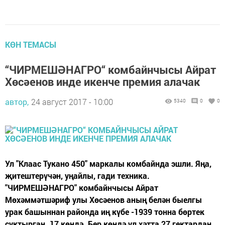
КӨН ТЕМАСЫ
“ЧИРМЕШӘНАГРО“ комбайнчысы Айрат
Хөсәенов инде икенче премия алачак
автор,
24 август 2017 - 10:00
5340
0
0
Ул "Клаас Тукано 450" маркалы комбайнда эшли. Яңа,
җитештерүчән, уңайлы, гади техника.
"ЧИРМЕШӘНАГРО" комбайнчысы Айрат
Мөхәммәтшәриф улы Хөсәенов аның белән быелгы
урак башыннан районда иң күбе -1939 тонна бөртек
суктырган. 17 көндә. Бер көндә ул хәтта 27 гектардан