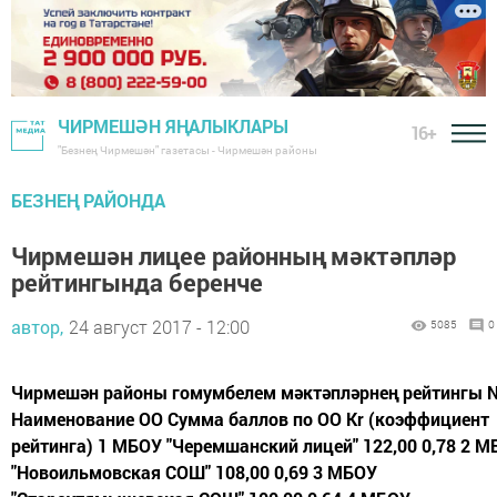
ЧИРМЕШӘН ЯҢАЛЫКЛАРЫ
16+
"Безнең Чирмешән" газетасы - Чирмешән районы
БЕЗНЕҢ РАЙОНДА
Чирмешән лицее районның мәктәпләр
рейтингында беренче
автор,
24 август 2017 - 12:00
5085
0
Чирмешән районы гомумбелем мәктәпләрнең рейтингы
Наименование ОО Сумма баллов по ОО Кr (коэффициент
рейтинга) 1 МБОУ "Черемшанский лицей" 122,00 0,78 2 
"Новоильмовская СОШ" 108,00 0,69 3 МБОУ