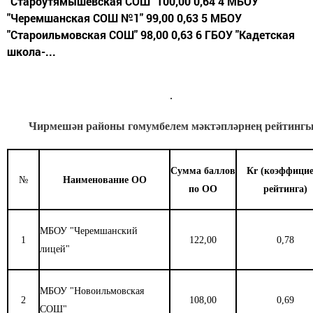
"Староутямышевская СОШ" 100,00 0,64 4 МБОУ
"Черемшанская СОШ №1" 99,00 0,63 5 МБОУ
"Староильмовская СОШ" 98,00 0,63 6 ГБОУ "Кадетская
школа-...
Чирмешән районы гомумбелем мәктәпләрнең рейтинг
Сумма баллов
Кr (коэффици
№
Наименование ОО
по ОО
рейтинга)
МБОУ "Черемшанский
1
122,00
0,78
лицей"
МБОУ "Новоильмовская
2
108,00
0,69
СОШ"