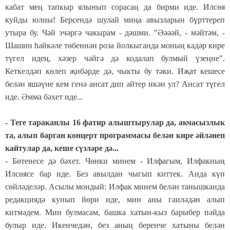
кабат мең тапкыр ялынып сорасаң да бирми иде. Илсөя
куйды юлны! Берсендә шулай миңа авызларын бүрттереп
утыра бу. Чәй эчәргә чакырам - дәшми. "Әәәәй, - мәйтәм, -
Шашин һәйкәле төбеннән роза йолкыганда моның кадәр кире
түгел идең, хәзер чәйгә дә кодалап булмый үзеңне".
Кеткелдәп көлеп җибәрде дә, чыкты бу тәки. Иҗат кешесе
белән яшәүне кем генә ансат дип әйтер икән ул? Ансат түгел
иде. Әмма бәхет иде...
- Теге тараканлы 16 фатир алыштырулар да, акчасызлык
та, алып барган концерт программасы белән кире әйләнеп
кайтулар да, кеше сүзләре дә...
- Бөтенесе дә бәхет. Чөнки минем - Илфагым, Илфакның
Илсөясе бар иде. Без авылдан чыгып киттек. Анда күп
сөйләделәр. Асылы мондый: Илфак минем белән танышканда
редакциядә кунып йөри иде, мин аны гаиләдән алып
китмәдем. Мин булмасам, башка хатын-кыз барыбер пәйда
булыр иде. Икенчедән, без аның беренче хатыны белән