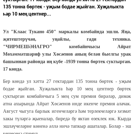
135 тонна бөртек - уҗым бодае җыйган. Хуҗалыкта
һәр 10 мең центнер...
Ул "Клаас Тукано 450" маркалы комбайнда эшли. Яңа,
җитештерүчән, уңайлы, гади техника.
"ЧИРМЕШӘНАГРО" комбайнчысы Айрат
Мөхәммәтшәриф улы Хөсәенов аның белән быелгы урак
башыннан районда иң күбе -1939 тонна бөртек суктырган.
17 көндә.
Бер көндә ул хәтта 27 гектардан 135 тонна бөртек - уҗым
бодае җыйган. Хуҗалыкта һәр 10 мең центнер бөртек
суктырган комбайнчыга 5 мең сум премия бирәләр, димәк
атна ахырында Айрат Хөсәенов инде икенче премия алачак.
Август чыгуга барлык игенчеләргә һәм терлекчеләргә хезмәт
хакы түләргә җыеналар, биредә бу яктан өзеклек юк. Кыр­да
эшләүчеләрне көненә әллә ничә тапкыр ашаталар. Болар - эш
кешесенә стимул.