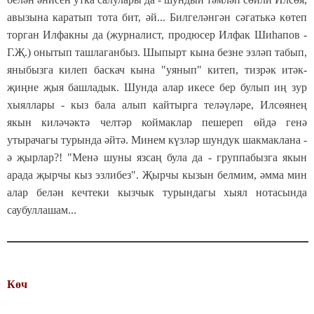
авызына каратып тота бит, әй... Билгеләнгән сәгатькә көтеп
торган Илфакны да (журналист, продюсер Илфак Шиһапов -
Г.Җ.) онытып ташлаганбыз. Шыпырт кына безне эзләп табып,
яныбызга килеп баскач кына "уянып" китеп, тизрәк итәк-
җиңне җыя башладык. Шунда алар икесе бер булып иң зур
хыяллары - кыз бала алып кайтырга теләүләре, Илсөянең
якын киләчәктә челтәр коймаклар пешереп өйдә генә
утырачагы турында әйтә. Минем күзләр шундук шакмаклана -
ә җырлар?! "Менә шуны язсаң була да - группабызга якын
арада җырчы кыз эзлибез". Җырчы кызын белмим, әмма мин
алар белән кечтеки кызчык турындагы хыял нотасында
саубуллашам...
Көч