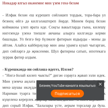
Никадәр ялгыз икәнемне мин үзем генә беләм
- Илфак белән еш күрешеп сөйләшеп тордык, тора-бара ул
безнең өйгә дә килгәләштереп йөрде. Минем борщ белән
коймакны үлеп ярата иде. Соңгы вакытларда гына, килешү
нигезендә үзенә тиешле акчаны алырга килгәндә керми
башлады. Ул безгә бер бүлмәле фатирын яздырды - моны да
әйтәм. Алайса кайберәүләр мин аны урамга куып чыгарган,
дип сөйләргә дә җиксенми. Шул фатирны сатып, ипотекага
зуррак фатир алдым.
- Күрешкәндә ни сөйләшә идегез, Илсөя?
- "Нигә болай килеп чыкты?" дигән сорауга җавап эзли идек.
Мин үземчә аңлата идем инде: иманым камил, Ходай безне
Безнең YouTube каналга язылыгыз
менә шушы икәүдән үзе артыннан күпләрне ияртә алырлык
Подписаться
Нариман туарга тиеш, дип кавыштырган; болардан халык
күңеленә керерлек җырлар калачак, дигән. "Ә нигә аерган?" -
дип сорый Илфак. "Балалары үсте, аерым торсалар да була.