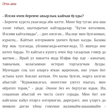
Әти-әни
- Илсөя өчен беренче авырлык кайчан булды?
- Беренче курста укыганда әби китте. Мине бер туган апа аша
эзләп табып, шалтыратып кайтардылар. "Бүтән көтәлмим,
Илсөям кайталмады", - дип өзелгән... Иң-иңе мин булганмын,
күрәсең... Кайтып өлгермәвем үкенеч булып калды. Балама
бер яшь тулганда, уйламаганда-көтмәгәндә, 55 яшендә әни
китеп барды. Ул кайгыга күнегү өчен бер гасырлык гомер дә
җитмәс... Ярый ул вакытта янда Илфак бар иде - канатым,
таянычым, колагымнан өстерәп торгызучым булды.
Мунчадан соң хәл алырга яткан җиреннән, ике учын бит
астына куеп йоклап киткән. Өч кызы булгач, юарга килгән
абыстай: "Курыкмасагыз, әниегезне үзегез юыгыз, мин
өйрәтеп торам," - диде. Әнине без өч бертуган юдык. Иң
соңыннан абыстай өч чиста сөлге сорады. Мин бит әле
кайгыны кабул итәргә өлгермәгән, дөресрәге, әни үләргә дә
мөмкин дигән уйны гомумән аңламыйм-аңышмыйм -