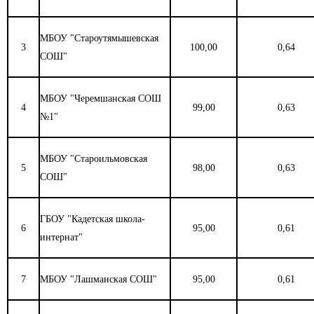
МБОУ "Староутямышевская
3
100,00
0,64
СОШ"
МБОУ "Черемшанская СОШ
4
99,00
0,63
№1"
МБОУ "Староильмовская
5
98,00
0,63
СОШ"
ГБОУ "Кадетская школа-
6
95,00
0,61
интернат"
7
МБОУ "Лашманская СОШ"
95,00
0,61