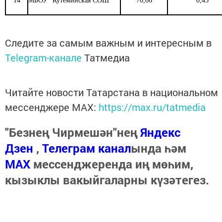
14
МБОУ "Кутеминская СОШ"
70,00
0,45
Следите за самым важным и интересным в
Telegram-канале
Татмедиа
Читайте новости Татарстана в национальном
мессенджере MАХ:
https://max.ru/tatmedia
"Безнең Чирмешән"нең
Яндекс
Дзен
,
Телеграм канал
ында һәм
МАХ
мессенджеренда иң мөһим,
кызыклы вакыйгаларны күзәтегез.