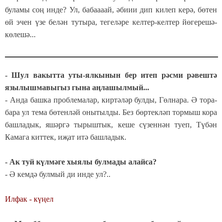
буламы соң инде? Ул, бабаааай, әбиии дип килеп керә, бөтен
өй эчен үзе белән тутыра, тегеләре келтер-келтер йөгерешә-
көлешә...
- Шул вакытта уты-ялкынын бер итеп рәсми рәвештә
язылышмавыгыз гына аңлашылмый...
- Анда башка проблемалар, киртәләр булды, Гөлнара. Ә тора-
бара ул тема бөтенләй онытылды. Без бөртекләп тормыш кора
башладык, яшәргә тырыштык, кеше сүзеннән туеп, Түбән
Камага киттек, иҗат итә башладык.
- Ак туй күлмәге хыялы булмады алайса?
- Ә кемдә булмый ди инде ул?..
Илфак - күңел