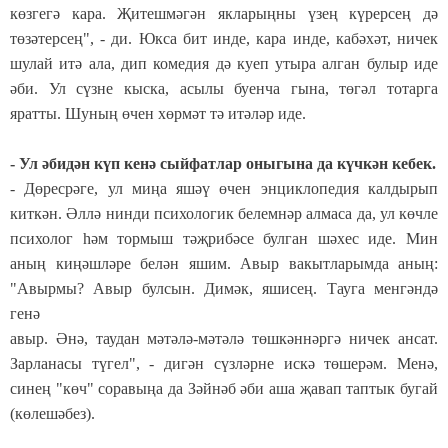
көзгегә кара. Җитешмәгән якларыңны үзең күрерсең дә
төзәтерсең", - ди. Юкса бит инде, кара инде, кабәхәт, ничек
шулай итә ала, дип комедия дә куеп утыра алган булыр иде
әби. Ул сүзне кыска, асылы буенча гына, төгәл тотарга
яратты. Шуның өчен хөрмәт тә итәләр иде.
- Ул әбидән күп кенә сыйфатлар оныгына да күчкән кебек.
- Дөресрәге, ул миңа яшәү өчен энциклопедия калдырып
киткән. Әллә нинди психологик белемнәр алмаса да, ул көчле
психолог һәм тормыш тәҗрибәсе булган шәхес иде. Мин
аның киңәшләре белән яшим. Авыр вакытларымда аның:
"Авырмы? Авыр булсын. Димәк, яшисең. Тауга менгәндә
генә
авыр. Әнә, таудан мәтәлә-мәтәлә төшкәннәргә ничек ансат.
Зарланасы түгел", - дигән сүзләрне искә төшерәм. Менә,
синең "көч" соравыңа да Зәйнәб әби аша җавап таптык бугай
(көлешәбез).