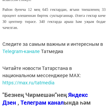
Район буенча 12 мең 645 гектардан, ягъни тиешленең 33
процент өлешеннән бөртек суктырганнар. Әлегә гектар көче
30 центнер тирәсе. 340 гектарда арыш һәм уҗым бодае
чәчелгән.
Следите за самым важным и интересным в
Telegram-канале
Татмедиа
Читайте новости Татарстана в
национальном мессенджере MАХ:
https://max.ru/tatmedia
"Безнең Чирмешән"нең
Яндекс
Дзен
,
Телеграм канал
ында һәм