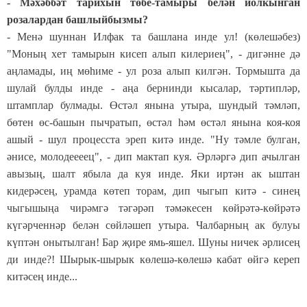
- Мәхәббәт тарихын төбе-тамыры белән йолкынган
розалардан башлыйбызмы?
- Менә шуннан Илфак та башлана инде ул! (көлешәбез)
"Моның хет тамырын кисеп алып килериең", - дигәнне дә
аңламады, иң мөһиме - ул роза алып килгән. Тормышта да
шулай булды инде - аңа бернинди кысалар, тәртипләр,
штамплар булмады. Өстәл янына утыра, шундый тәмләп,
бөтен өс-башын пычратып, өстәл һәм өстәл янына коя-коя
ашый - шул процесста эреп китә инде. "Ну тәмле булган,
әнисе, молодеееец", - дип мактап куя. Әрләргә дип ачылган
авызың, шалт ябыла да куя инде. Яки иртән ак ыштан
кидерәсең, урамда көтеп торам, дип чыгып китә - синең
чыгышыңа чирәмгә тәгәрәп тәмәкесен көйрәтә-көйрәтә
күгәрченнәр белән сөйләшеп утыра. Чалбарның ак булуы
күптән онытылган! Бар җире ямь-яшел. Шуны ничек әрлисең
ди инде?! Шырык-шырык көлешә-көлешә кабат өйгә кереп
китәсең инде...