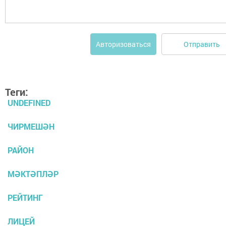
Отправить
Авторизоваться
Теги:
UNDEFINED
ЧИРМЕШӘН
РАЙОН
МӘКТӘПЛӘР
РЕЙТИНГ
ЛИЦЕЙ