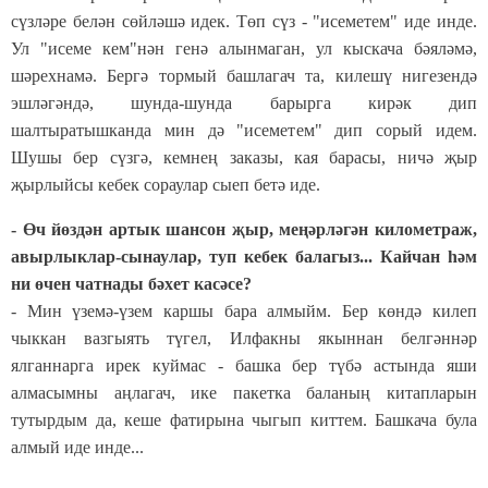
сүзләре белән сөйләшә идек. Төп сүз - "исеметем" иде инде.
Ул "исеме кем"нән генә алынмаган, ул кыскача бәяләмә,
шәрехнамә. Бергә тормый башлагач та, килешү нигезендә
эшләгәндә, шунда-шунда барырга кирәк дип
шалтыратышканда мин дә "исеметем" дип сорый идем.
Шушы бер сүзгә, кемнең заказы, кая барасы, ничә җыр
җырлыйсы кебек сораулар сыеп бетә иде.
- Өч йөздән артык шансон җыр, меңәрләгән километраж,
авырлыклар-сынаулар, туп кебек балагыз... Кайчан һәм
ни өчен чатнады бәхет касәсе?
- Мин үземә-үзем каршы бара алмыйм. Бер көндә килеп
чыккан вазгыять түгел, Илфакны якыннан белгәннәр
ялганнарга ирек куймас - башка бер түбә астында яши
алмасымны аңлагач, ике пакетка баланың китапларын
тутырдым да, кеше фатирына чыгып киттем. Башкача була
алмый иде инде...