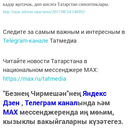
кадәр җитәчәк, дип кисәтә Татарстан синоптиклары.
http://tatar-inform.tatar/news/2017/08/24/146992/
Следите за самым важным и интересным в
Telegram-канале
Татмедиа
Читайте новости Татарстана в
национальном мессенджере MАХ:
https://max.ru/tatmedia
"Безнең Чирмешән"нең
Яндекс
Дзен
,
Телеграм канал
ында һәм
МАХ
мессенджеренда иң мөһим,
кызыклы вакыйгаларны күзәтегез.