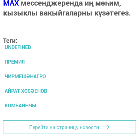
МАХ
мессенджеренда иң мөһим,
кызыклы вакыйгаларны күзәтегез.
Теги:
UNDEFINED
ПРЕМИЯ
ЧИРМЕШӘНАГРО
АЙРАТ ХӨСӘЕНОВ
КОМБАЙНЧЫ
Перейти на страницу новости