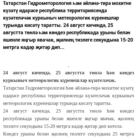
Татарстан Гидрометорология һәм әйләнә-тирә мохитне
күзәтү идарәсе республика территориясендә
күзәтеләчәк куркыныч метеорологик күренешләр
турында кисәтү таратты. 24 август кичендә, 25
августта төнлә һәм көндез республикада урыны белән
яшенле яңгыр явачак, җилнең тизлеге секундына 15-20
метрга кадәр җитәр дип...
24 август кичендә, 25 августта төнлә һәм көндез
куркыныч метеорологик күренешләр күзәтеләчәк.
Татарстан Гидрометорология һәм әйләнә-тирә мохитне күзәтү
идарәсе республика территориясендә күзәтеләчәк куркыныч
метеорологик күренешләр турында кисәтү таратты.
24 август кичендә, 25 августта төнлә һәм көндез
республикада урыны белән яшенле яңгыр явачак, җилнең
тизлеге секундына 15-20 метрга кадәр җитәр дип көтелә.
Көндез урыны белән җилнең тизлеге секундына 25 метрга