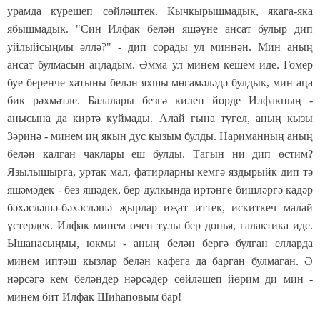
урамда күрешеп сөйләштек. Кычкырышмадык, якага-яка
ябышмадык. "Син Илфак белән яшәүне ансат булыр дип
уйлыйсыңмы әллә?" - дип сорады ул миннән. Мин аның
ансат булмасын аңладым. Әмма ул минем кешем иде. Гомер
буе беренче хатыны белән яхшы мөгамәләдә булдык, мин аңа
бик рәхмәтле. Балалары безгә килеп йөрде Илфакның -
анысына да киртә куймады. Алай гына түгел, аның кызы
Зәринә - минем иң якын дус кызым булды. Нариманның аның
белән калган чаклары еш булды. Тагын ни дип өстим?
Язылышырга, уртак мал, фатирларны кемгә яздырыйк дип тә
яшәмәдек - без яшәдек, бер дулкында иртәнге бишләргә кадәр
бәхәсләшә-бәхәсләшә җырлар иҗат иттек, искиткеч малай
үстердек. Илфак минем өчен тулы бер дөнья, галактика иде.
Ышанасыңмы, юкмы - аның белән бергә булган елларда
минем иптәш кызлар белән кафега да барган булмаган. Ә
нәрсәгә кем беләндер нәрсәдер сөйләшеп йөрим ди мин -
минем бит Илфак Шиһаповым бар!