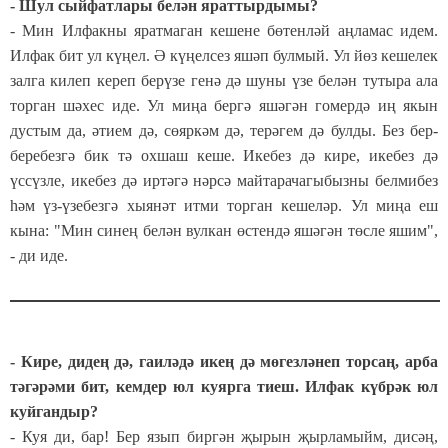
- Шул сыйфатлары белән яраттырдымы?
- Мин Илфакны яратмаган кешене бөтенләй аңламас идем.
Илфак бит ул күңел. Ә күңелсез яшәп булмый. Ул йөз кешелек
залга килеп кереп берүзе генә дә шуны үзе белән тутыра ала
торган шәхес иде. Ул миңа бергә яшәгән гомердә иң якын
дустым да, әтием дә, сөяркәм дә, терәгем дә булды. Без бер-
беребезгә бик тә охшаш кеше. Икебез дә кире, икебез дә
үссүзле, икебез дә иртәгә нәрсә майтарачагыбызны белмибез
һәм үз-үзебезгә хыянәт итми торган кешеләр. Ул миңа еш
кына: "Мин синең белән вулкан өстендә яшәгән төсле яшим",
- ди иде.
- Кире, дидең дә, гаиләдә икең дә мөгезләнеп торсаң, арба
тәгәрәми бит, кемдер юл куярга тиеш. Илфак күбрәк юл
куйгандыр?
- Куя ди, бар! Бер язып биргән җырын җырламыйм, дисәң,