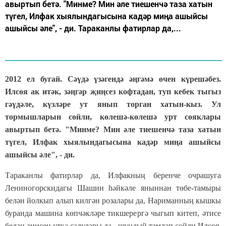
авыртып бетә. "Минме? Мин әле тиешенчә таза хатын
түгел, Илфак хыялындагысына кадәр миңа ашыйсы
ашыйсы әле", - ди. Тараканлы фатирлар да,...
2012 ел бугай. Сәүдә үзәгендә әңгәмә өчен күрешәбез.
Илсөя ак итәк, зәңгәр җиңсез кофтадан, туп кебек тыгыз
гәүдәле, күзләре ут янып торган хатын-кыз. Ул
тормышларын сөйли, көлешә-көлешә урт сөяклары
авыртып бетә. "Минме? Мин әле тиешенчә таза хатын
түгел, Илфак хыялындагысына кадәр миңа ашыйсы
ашыйсы әле", - ди.
Тараканлы фатирлар да, Илфакның беренче очрашуга
Лениногорскидагы Шашин һәйкәле яныннан төбе-тамыры
белән йолкып алып килгән розалары да, Нариманның кышкы
буранда машина көпчәкләре тикшерергә чыгып китеп, әтисе
белән әнисен утка салулары да - шундый тәмләп сөйли Илсөя,