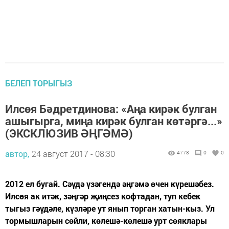
БЕЛЕП ТОРЫГЫЗ
Илсөя Бәдретдинова: «Аңа кирәк булган
ашыгырга, миңа кирәк булган көтәргә...»
(ЭКСКЛЮЗИВ ӘҢГӘМӘ)
автор,
24 август 2017 - 08:30
4778
0
0
2012 ел бугай. Сәүдә үзәгендә әңгәмә өчен күрешәбез.
Илсөя ак итәк, зәңгәр җиңсез кофтадан, туп кебек
тыгыз гәүдәле, күзләре ут янып торган хатын-кыз. Ул
тормышларын сөйли, көлешә-көлешә урт сөяклары