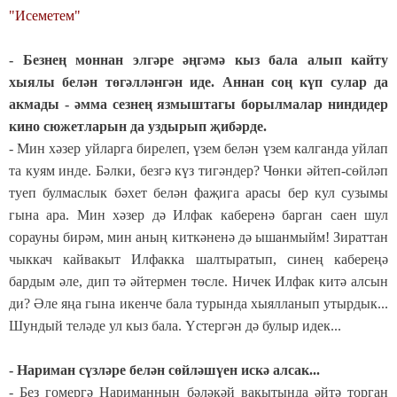
"Исеметем"
- Безнең моннан элгәре әңгәмә кыз бала алып кайту
хыялы белән төгәлләнгән иде. Аннан соң күп сулар да
акмады - әмма сезнең язмыштагы борылмалар ниндидер
кино сюжетларын да уздырып җибәрде.
- Мин хәзер уйларга бирелеп, үзем белән үзем калганда уйлап
та куям инде. Бәлки, безгә күз тигәндер? Чөнки әйтеп-сөйләп
туеп булмаслык бәхет белән фаҗига арасы бер кул сузымы
гына ара. Мин хәзер дә Илфак каберенә барган саен шул
сорауны бирәм, мин аның киткәненә дә ышанмыйм! Зираттан
чыккач кайвакыт Илфакка шалтыратып, синең кабереңә
бардым әле, дип тә әйтермен төсле. Ничек Илфак китә алсын
ди? Әле яңа гына икенче бала турында хыялланып утырдык...
Шундый теләде ул кыз бала. Үстергән дә булыр идек...
- Нариман сүзләре белән сөйләшүен искә алсак...
- Без гомергә Нариманның бәләкәй вакытында әйтә торган