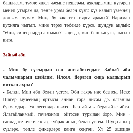
башласам, тәмле яшел чәемне пешерәм, аякларымны күтәреп
менеп утырам да, төнге урам белән күзгә-күз калып үземнең
дөньяма чумам. Миңа бу вакытта тияргә ярамый! Нариман
кухняга чыгып, мине тәрәз төбендә күрсә, шундук аңлый:
"Әни, синең пәрдә артымы?" - ди дә, мин баш кагуга, чыгып
китә.
Зәйнәб әби
- Мин бу сүзләрдән соң инстабитеңдәге Зәйнәб әби
чалымнарын шәйлим, Илсөя, йөрәген сиңа калдырып
киткән ахры?
- Бәлки. Мин әби белән үстем. Әби гаярь иде безнең. Иске
Шөгер музееның яртысы аннан тора дисәм дә, ялганчы
булмамдыр. Ул легендар шәхес. Бер әйтә - берәгәйле әйтә.
Ялагайланмый, төчеләнми, әйтәсен турыдан бәрә. Мин -
гаиләдәге өченче кыз, күбрәк аның белән үстем. Шуңа аның
сүзләре, төпле фикерләре канга сеңгән. Ул 25 яшендә