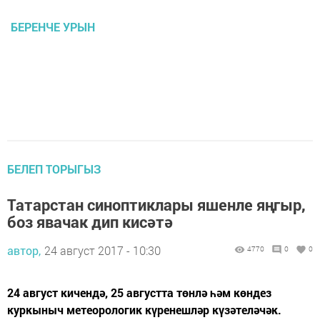
БЕРЕНЧЕ УРЫН
БЕЛЕП ТОРЫГЫЗ
Татарстан синоптиклары яшенле яңгыр,
боз явачак дип кисәтә
автор,
24 август 2017 - 10:30
4770
0
0
24 август кичендә, 25 августта төнлә һәм көндез
куркыныч метеорологик күренешләр күзәтеләчәк.