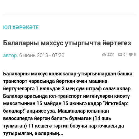
ЮЛ ХӘРӘКӘТЕ
Балаларны махсус утыргычта йөртегез
автор,
6 июнь 2013 - 07:20
2231
0
0
Балаларны махсус коляскалар-утыргычлардан башка
транспорт чарасында йөрткән өчен машина
йөртүчеләргә 1 июльдән 3 мең сум штраф салачаклар.
Балалар арасында юл-транспорт имгәнүләрен кисәтү
максатыннан 15 майдан 15 июньгә кадәр "Игътибар:
балалар!" акциясе уза. Машиналар юлыннан
велосипедта йөргән балигъ булмаган (14 яшь
тулмаган) 11 кешегә тәртип бозучы карточкасы да
тутырылган, ә аларның...