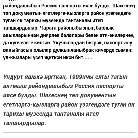
райондашыбыз Россия паспорты иясе булды. Шәхеснең
төп документын егетләргә-кызларга район үзәгендәге
туган як тарихы музеенда тантаналы итеп
тапшырдылар. Чарага районыбызның барлык
авылларыннан диярлек балалары белән әти-әниләрнең
дә күпчелеге килгән. Укучылардан бигрәк, паспорт алу
вакыйгасын олылар дулкынланыбрак кичерде сыман:
ул-кызлары үсеп җиткән икән бит......
Ундүрт яшькә җиткән, 1999нчы елгы тагын
алтмыш райондашыбыз Россия паспорты
иясе булды. Шәхеснең төп документын
егетләргә-кызларга район үзәгендәге туган як
тарихы музеенда тантаналы итеп
тапшырдылар.