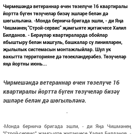
Чирмешәндә ветераннар өчен төзелүче 16 квартиралы
йортта бүген төзүчеләр бизәү эшләре белән дә
шөгыльләнә. -Монда берничә бригада эшли, - ди Яңа
Чишмәнең "Строй-сервис" җәмгыяте җитәкчесе Хәлил
Билданов. - Берәүләр квартираларда обойлар
ябыштыру белән мәшгуль, башкалар су линияләрен,
җылылык системасын монтажлыйлар. Шул ук
вакытта территорияне дә төзекләндерәбез. Төзүчеләр
яңа йортны июнь...
Чирмешәндә ветераннар өчен төзелүче 16
квартиралы йортта бүген төзүчеләр бизәү
эшләре белән дә шөгыльләнә.
-Монда берничә бригада эшли, - ди Яңа Чишмәнең
"Строй-сервис" җәмгыяте җитәкчесе Хәлил Билданов. -