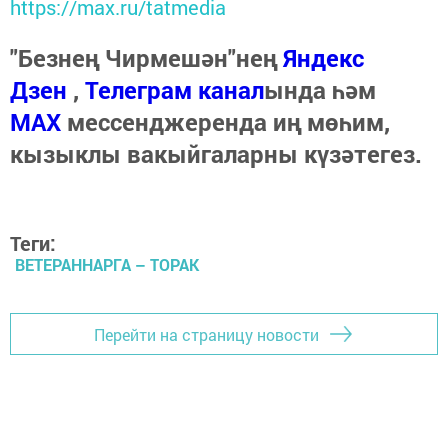
https://max.ru/tatmedia
"Безнең Чирмешән"нең
Яндекс
Дзен
,
Телеграм канал
ында һәм
МАХ
мессенджеренда иң мөһим,
кызыклы вакыйгаларны күзәтегез.
Теги:
ВЕТЕРАННАРГА – ТОРАК
Перейти на страницу новости