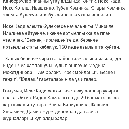
Кайберәүләр планны үтәү алдында. Әйтик, Иске Кади,
Иске Котыш, Ивашкино, Түбән Кәминкә, Югары Кәминкә
элемтә бүлекчәләре бу юнәлештә яхшы эшлиләр.
Иске Кади элемтә бүлекчәсе начальнигы Минзилә
Илалиева әйтүенчә, икенче яртыеллыкка да план
үтәләчәк. "Безнең Чирмешән"гә дә, беренче
яртыеллыктагы кебек үк, 150 кеше язылып та куйган.
- Халык беренче чиратта район газетасына языла,- ди
инде 17 ел хат ташучы булып эшләүче Мәдинә
Мөхетдинова. - "Акчарлак", "Ирек мәйданы", "Безнең
гәҗит", "Юлдаш" газеталарын да үз итәләр.
Гомумән, Иске Кади халкы газета-журналлар укырга
ярата. Әйтик, Рәдис Камалов ел да 20 басмага заказ
карточкасы тутыра. Рәисә Вәлиуллина, Фазыйл
Хисамиев, Дамир Нуретдиновлар да газета-
журналларны күп алдыралар.