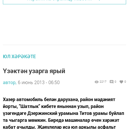
ЮЛ ХӘРӘКӘТЕ
Үзәктән узарга ярый
автор,
6 июнь 2013 - 06:50
2217
0
0
Хәзер автомобиль белән даруханә, район мәдәният
йорты, "Шатлык" кибете яныннан узып, район
үзәгендәге Дзержинский урамына Титов урамы буйлап
та чыгарга мөмкин. Биредә машиналар өчен хәрәкәт
кабат ачылды. Җәяүлеләр исә юл аркылы асфальт