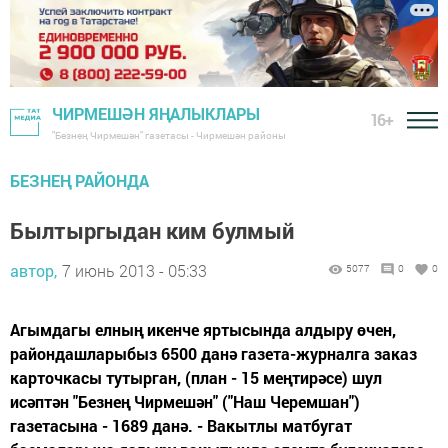
ЧИРМЕШӘН ЯҢАЛЫКЛАРЫ
16+
"Безнең Чирмешән" газетасы - Чирмешән районы
БЕЗНЕҢ РАЙОНДА
Былтыргыдан ким булмый
автор,
7 июнь 2013 - 05:33
5077
0
0
Агымдагы елның икенче яртысында алдыру өчен,
райондашларыбыз 6500 данә газета-журналга заказ
карточкасы тутырган, (план - 15 меңтирәсе) шул
исәптән "Безнең Чирмешән" ("Наш Черемшан")
газетасына - 1689 данә. - Вакытлы матбугат