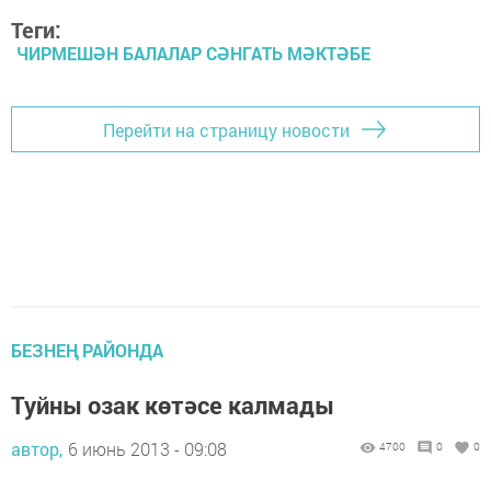
Теги:
ЧИРМЕШӘН БАЛАЛАР СӘНГАТЬ МӘКТӘБЕ
Перейти на страницу новости
БЕЗНЕҢ РАЙОНДА
Туйны озак көтәсе калмады
автор,
6 июнь 2013 - 09:08
4700
0
0