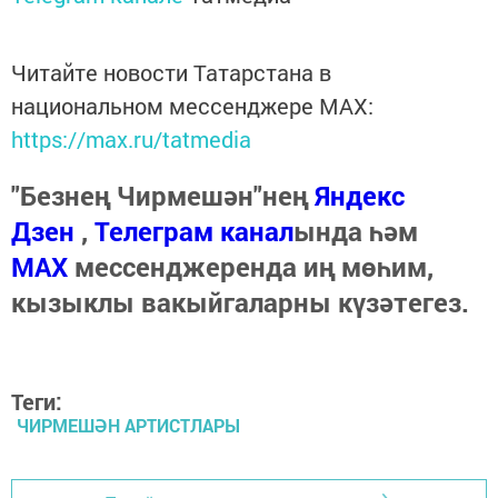
Читайте новости Татарстана в
национальном мессенджере MАХ:
https://max.ru/tatmedia
"Безнең Чирмешән"нең
Яндекс
Дзен
,
Телеграм канал
ында һәм
МАХ
мессенджеренда иң мөһим,
кызыклы вакыйгаларны күзәтегез.
Теги:
ЧИРМЕШӘН АРТИСТЛАРЫ