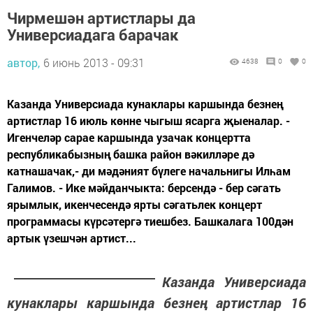
Чирмешән артистлары да
Универсиадага барачак
автор,
6 июнь 2013 - 09:31
4638
0
0
Казанда Универсиада кунаклары каршында безнең
артистлар 16 июль көнне чыгыш ясарга җыеналар. -
Игенчеләр сарае каршында узачак концертта
республикабызның башка район вәкилләре дә
катнашачак,- ди мәдәният бүлеге начальнигы Илһам
Галимов. - Ике мәйданчыкта: берсендә - бер сәгать
ярымлык, икенчесендә ярты сәгатьлек концерт
программасы күрсәтергә тиешбез. Башкалага 100дән
артык үзешчән артист...
Казанда Универсиада
кунаклары каршында безнең артистлар 16