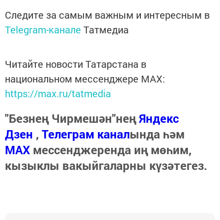
Следите за самым важным и интересным в
Telegram-канале
Татмедиа
Читайте новости Татарстана в
национальном мессенджере MАХ:
https://max.ru/tatmedia
"Безнең Чирмешән"нең
Яндекс
Дзен
,
Телеграм канал
ында һәм
МАХ
мессенджеренда иң мөһим,
кызыклы вакыйгаларны күзәтегез.