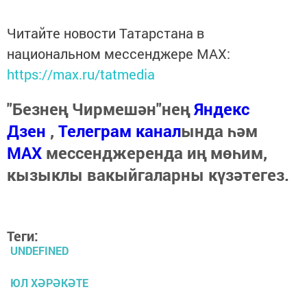
Читайте новости Татарстана в
национальном мессенджере MАХ:
https://max.ru/tatmedia
"Безнең Чирмешән"нең
Яндекс
Дзен
,
Телеграм канал
ында һәм
МАХ
мессенджеренда иң мөһим,
кызыклы вакыйгаларны күзәтегез.
Теги:
UNDEFINED
ЮЛ ХӘРӘКӘТЕ