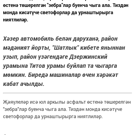
өстенә төшерелгән "зебра"лар буенча чыга ала. Тиздән
монда кисәтүче светофорлар да урнаштырырга
ниятлиләр.
Хәзер автомобиль белән даруханә, район
мәдәният йорты, "Шатлык" кибете яныннан
узып, район үзәгендәге Дзержинский
урамына Титов урамы буйлап та чыгарга
мөмкин. Биредә машиналар өчен хәрәкәт
кабат ачылды.
Җәяүлеләр исә юл аркылы асфальт өстенә төшерелгән
"зебра"лар буенча чыга ала. Тиздән монда кисәтүче
светофорлар да урнаштырырга ниятлиләр.