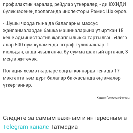
профилактик чаралар, рейдлар үткәрәләр, - ди ЮХИДИ
бүлекчәсенең пропаганда инспекторы Рәмис Шәкүров.
- Шушы чорда гына да балаларны махсус
җайланмалардан башка машиналарына утырткан 15
кеше административ җаваплылыкка тартылган. Әлегә
алар 500 сум күләмендә штраф түлиячәкләр. 1
июльдән, алда язылганча, бу сумма шактый артачак, 3
меңгә җитәчәк.
Полиция хезмәткәрләре соңгы көннәрдә генә дә 17
мәктәптә һәм дүрт балалар бакчасында әңгәмәләр
үткәргәннәр.
Кадрия Гамирова фотосы.
Следите за самым важным и интересным в
Telegram-канале
Татмедиа