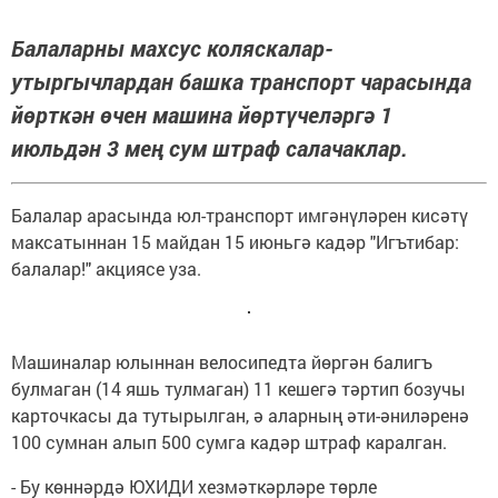
Балаларны махсус коляскалар-
утыргычлардан башка транспорт чарасында
йөрткән өчен машина йөртүчеләргә 1
июльдән 3 мең сум штраф салачаклар.
Балалар арасында юл-транспорт имгәнүләрен кисәтү
максатыннан 15 майдан 15 июньгә кадәр "Игътибар:
балалар!" акциясе уза.
Машиналар юлыннан велосипедта йөргән балигъ
булмаган (14 яшь тулмаган) 11 кешегә тәртип бозучы
карточкасы да тутырылган, ә аларның әти-әниләренә
100 сумнан алып 500 сумга кадәр штраф каралган.
- Бу көннәрдә ЮХИДИ хезмәткәрләре төрле