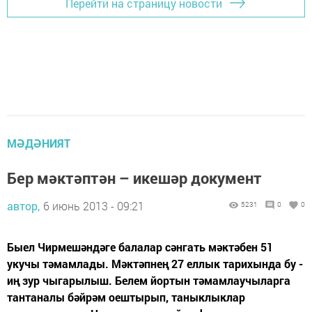
Перейти на страницу новости
МӘДӘНИЯТ
Бер мәктәптән – икешәр документ
автор,
6 июнь 2013 - 09:21
5231
0
0
Быел Чирмешәндәге балалар сәнгать мәктәбен 51
укучы тәмамлады. Мәктәпнең 27 еллык тарихында бу -
иң зур чыгарылыш. Белем йортын тәмамлаучыларга
тантаналы бәйрәм оештырып, таныклыклар