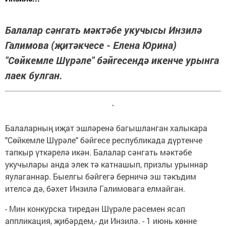
Балалар сәнгать мәктәбе укучысы Инзилә
Галимова (җитәкчесе - Елена Юрина)
"Сөйкемле Шүрәле" бәйгесендә икенче урынга
лаек булган.
Балаларның иҗат эшләренә багышланган халыкара
"Сөйкемле Шүрәле" бәйгесе республикада дүртенче
тапкыр үткәрелә икән. Балалар сәнгать мәктәбе
укучылары анда элек тә катнашып, призлы урыннар
яулаганнар. Быелгы бәйгегә берничә эш тәкъдим
ителсә дә, бәхет Инзилә Галимовага елмайган.
- Мин конкурска тиредән Шүрәле рәсемен ясап
аппликация, җибәрдем,- ди Инзилә. - 1 июнь көнне