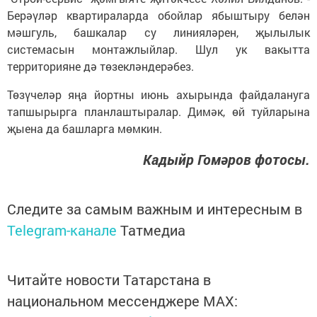
Берәүләр квартираларда обойлар ябыштыру белән
мәшгуль, башкалар су линияләрен, җылылык
системасын монтажлыйлар. Шул ук вакытта
территорияне дә төзекләндерәбез.
Төзүчеләр яңа йортны июнь ахырында файдалануга
тапшырырга планлаштыралар. Димәк, өй туйларына
җыена да башларга мөмкин.
Кадыйр Гомәров фотосы.
Следите за самым важным и интересным в
Telegram-канале
Татмедиа
Читайте новости Татарстана в
национальном мессенджере MАХ: