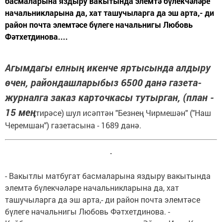
басмаларына яздыру вакытында элемтә бүлекчәләре
начальникларына да, хат ташучыларга да эш арта,- ди
район почта элемтәсе бүлеге начальнигы Любовь
Фәтхетдинова....
Агымдагы елның икенче яртысында алдыру
өчен, райондашларыбыз 6500 данә газета-
журналга заказ карточкасы тутырган, (план -
15 мең
тирәсе) шул исәптән "Безнең Чирмешән" ("Наш
Черемшан") газетасына - 1689 данә.
- Вакытлы матбугат басмаларына яздыру вакытында
элемтә бүлекчәләре начальникларына да, хат
ташучыларга да эш арта,- ди район почта элемтәсе
бүлеге начальнигы Любовь Фәтхетдинова. -