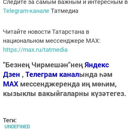
Следите за самым важным и интересным в
Telegram-канале
Татмедиа
Читайте новости Татарстана в
национальном мессенджере MАХ:
https://max.ru/tatmedia
"Безнең Чирмешән"нең
Яндекс
Дзен
,
Телеграм канал
ында һәм
МАХ
мессенджеренда иң мөһим,
кызыклы вакыйгаларны күзәтегез.
Теги:
UNDEFINED