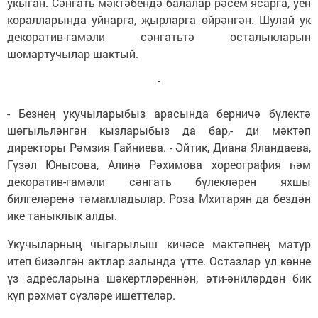
укыган. Сәнгать мәктәбендә балалар рәсем ясарга, уен
коралларында уйнарга, җырларга өйрәнгән. Шулай ук
декоратив-гамәли сәнгатьтә осталыкларын
шомартучылар шактый.
- Безнең укучыларыбыз арасында берничә бүлектә
шөгыльләнгән кызларыбыз да бар,- ди мәктәп
директоры Рәмзия Гайниева. - Әйтик, Диана Яландаева,
Гүзәл Юнысова, Алинә Рәхимова хореография һәм
декоратив-гамәли сәнгать бүлекләрен яхшы
билгеләренә тәмамладылар. Роза Мхитарян да бездән
ике таныклык алды.
Укучыларның чыгарылыш кичәсе мәктәпнең матур
итеп бизәлгән актлар залында үтте. Остазлар ул көнне
үз адресларына шәкертләреннән, әти-әниләрдән бик
күп рәхмәт сүзләре ишеттеләр.