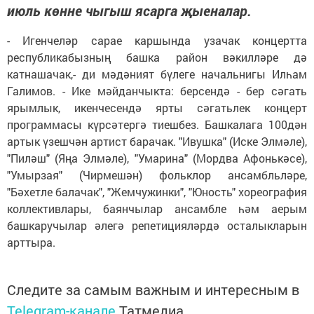
июль көнне чыгыш ясарга җыеналар.
- Игенчеләр сарае каршында узачак концертта
республикабызның башка район вәкилләре дә
катнашачак,- ди мәдәният бүлеге начальнигы Илһам
Галимов. - Ике мәйданчыкта: берсендә - бер сәгать
ярымлык, икенчесендә ярты сәгатьлек концерт
программасы күрсәтергә тиешбез. Башкалага 100дән
артык үзешчән артист барачак. "Ивушка" (Иске Элмәле),
"Пиләш" (Яңа Элмәле), "Умарина" (Мордва Афонькәсе),
"Умырзая" (Чирмешән) фольклор ансамбльләре,
"Бәхетле балачак", "Жемчужинки", "Юность" хореография
коллективлары, баянчылар ансамбле һәм аерым
башкаручылар әлегә репетицияләрдә осталыкларын
арттыра.
Следите за самым важным и интересным в
Telegram-канале
Татмедиа