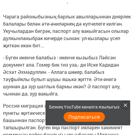
Чарага районыбызның барлык авылларыннан диярлек
балалары белән әти-әниләрнең дә күпчелеге килгән.
Укучылардан бигрәк, паспорт алу вакыйгасын олылар
дулкынланыбрак кичерде сыман: ул-кызлары үсеп
җиткән икән бит...
- Бүген икенче балабыз - икенче кызыбыз Ләйсән
документ ала. Гомер бик тиз уза,- ди Иске Кадидан
Әсхәт Әхмәдуллин. - Аллага шөкер, балабыз
тәүфыйклы булып шушы яшькә җитте. Әти-әнигә
шуннан да зур шатлык бармы икән? Ә паспорт алу,
чыннан да, зур вакыйга.
Россия миграция хезмәтенең райондагы территориаль
Безнең YouTube каналга язылыгыз
пункты җитәкчесе Наилә Мәссарова әйтүенчә, ел
Подписаться
башыннан паспортлар 14 яше тулган 130 якташыбызга
тапшырылган. Бүген яңа паспорт ияләрен хакимият
исеменнән район башлыгы урынбасары Миләүшә