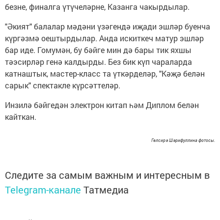
безне, финалга үтүчеләрне, Казанга чакырдылар.
"Әкият" балалар мәдәни үзәгендә иҗади эшләр буенча
күргәзмә оештырдылар. Анда искиткеч матур эшләр
бар иде. Гомумән, бу бәйге мин дә бары тик яхшы
тәэсирләр генә калдырды. Без бик күп чараларда
катнаштык, мастер-класс та үткәрделәр, "Кәҗә белән
сарык" спектакле күрсәттеләр.
Инзилә бәйгедән электрон китап һәм Диплом белән
кайткан.
Гөлсирә Шәрифуллина фотосы.
Следите за самым важным и интересным в
Telegram-канале
Татмедиа