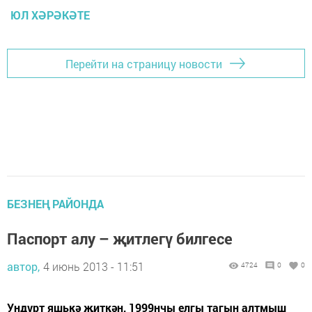
ЮЛ ХӘРӘКӘТЕ
Перейти на страницу новости
БЕЗНЕҢ РАЙОНДА
Паспорт алу – җитлегү билгесе
автор,
4 июнь 2013 - 11:51
4724
0
0
Ундүрт яшькә җиткән, 1999нчы елгы тагын алтмыш