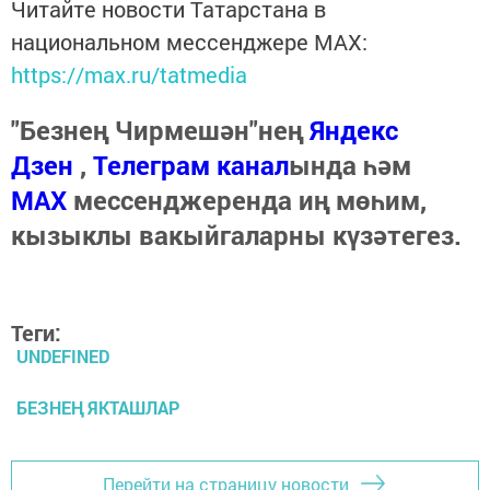
Читайте новости Татарстана в
национальном мессенджере MАХ:
https://max.ru/tatmedia
"Безнең Чирмешән"нең
Яндекс
Дзен
,
Телеграм канал
ында һәм
МАХ
мессенджеренда иң мөһим,
кызыклы вакыйгаларны күзәтегез.
Теги:
UNDEFINED
БЕЗНЕҢ ЯКТАШЛАР
Перейти на страницу новости