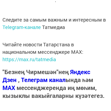
Следите за самым важным и интересным в
Telegram-канале
Татмедиа
Читайте новости Татарстана в
национальном мессенджере MАХ:
https://max.ru/tatmedia
"Безнең Чирмешән"нең
Яндекс
Дзен
,
Телеграм канал
ында һәм
МАХ
мессенджеренда иң мөһим,
кызыклы вакыйгаларны күзәтегез.