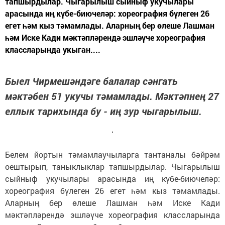
тапшырдылар. Чыгарылыш сыйныф укучылары
арасында иң күбе-биючеләр: хореография бүлеген 26
егет һәм кыз тәмамлады. Аларның бер өлеше Лашман
һәм Иске Кади мәктәпләрендә эшләүче хореография
классларында укыган....
Быел Чирмешәндәге балалар сәнгать
мәктәбен 51 укучы тәмамлады. Мәктәпнең 27
еллык тарихында бу - иң зур чыгарылыш.
Белем йортын тәмамлаучыларга тантаналы бәйрәм
оештырып, таныклыклар тапшырдылар. Чыгарылыш
сыйныф укучылары арасында иң күбе-биючеләр:
хореография бүлеген 26 егет һәм кыз тәмамлады.
Аларның бер өлеше Лашман һәм Иске Кади
мәктәпләрендә эшләүче хореография классларында