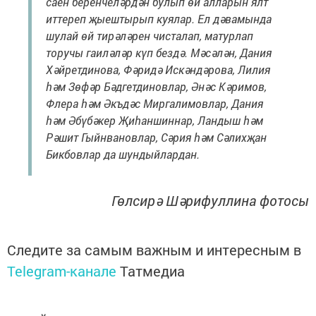
саен беренчеләрдән булып өй алларын ялт
иттереп җыештырып куялар. Ел дәвамында
шулай өй тирәләрен чисталап, матурлап
торучы гаиләләр күп бездә. Мәсәлән, Дания
Хәйретдинова, Фәридә Искәндәрова, Лилия
һәм Зөфәр Бәдгетдиновлар, Әнәс Кәримов,
Флера һәм Әкъдәс Миргалимовлар, Дания
һәм Әбүбәкер Җиһаншиннар, Ландыш һәм
Рәшит Гыйнвановлар, Сәрия һәм Сәлихҗан
Бикбовлар да шундыйлардан.
Гөлсирә Шәрифуллина фотосы
Следите за самым важным и интересным в
Telegram-канале
Татмедиа