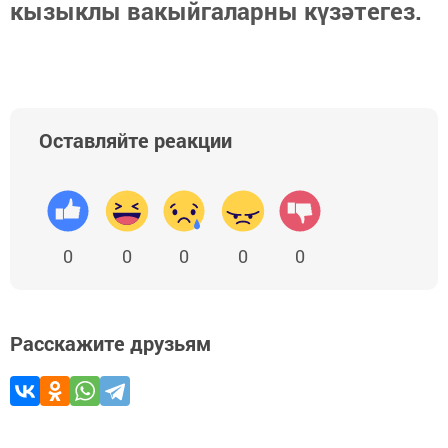
кызыклы вакыйгаларны күзәтегез.
Оставляйте реакции
0
0
0
0
0
Расскажите друзьям