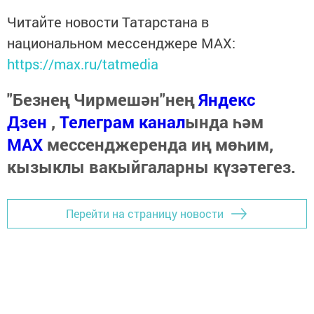
Читайте новости Татарстана в
национальном мессенджере MАХ:
https://max.ru/tatmedia
"Безнең Чирмешән"нең
Яндекс
Дзен
,
Телеграм канал
ында һәм
МАХ
мессенджеренда иң мөһим,
кызыклы вакыйгаларны күзәтегез.
Перейти на страницу новости