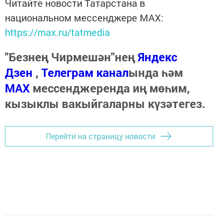
Читайте новости Татарстана в
национальном мессенджере MАХ:
https://max.ru/tatmedia
"Безнең Чирмешән"нең
Яндекс
Дзен
,
Телеграм канал
ында һәм
МАХ
мессенджеренда иң мөһим,
кызыклы вакыйгаларны күзәтегез.
Перейти на страницу новости