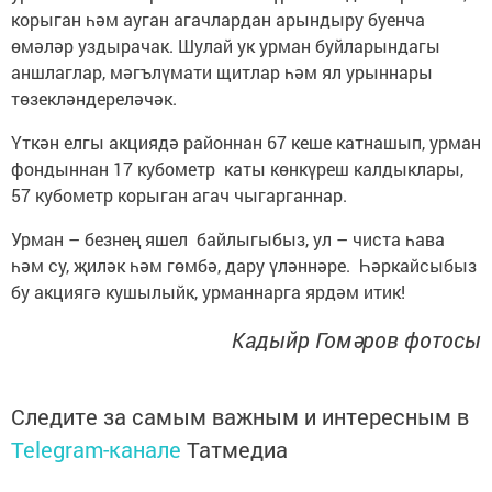
корыган һәм ауган агачлардан арындыру буенча
өмәләр уздырачак. Шулай ук урман буйларындагы
аншлаглар, мәгълүмати щитлар һәм ял урыннары
төзекләндереләчәк.
Үткән елгы акциядә районнан 67 кеше катнашып, урман
фондыннан 17 кубометр каты көнкүреш калдыклары,
57 кубометр корыган агач чыгарганнар.
Урман – безнең яшел байлыгыбыз, ул – чиста һава
һәм су, җиләк һәм гөмбә, дару үләннәре. Һәркайсыбыз
бу акциягә кушылыйк, урманнарга ярдәм итик!
Кадыйр Гомәров фотосы
Следите за самым важным и интересным в
Telegram-канале
Татмедиа