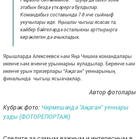
этабын бездә үткәрергә булдылар.
Командабыз составында 7-8 нче сыйныф
укучылары иде. Уңышлы чыгыш ясасак та,
кайбер бәйгеләрдә осталыкны арттырырга
кирәклеген дә ачыкладык.
Ярышларда Алексеевск һәм Яңа Чишмә командалары
икенче һәм өченче урыннарны яуладылар. Беренче һәм
икенче урын призерлары “Аҗаган” уеннарының
финалында чыгыш ясыачаклар.
Автор фотолары
Күбрәк фото:
Чирмешәндә "Аҗаган" уеннары
узды (ФОТОРЕПОРТАЖ)
Следите за самым важным и интересным в