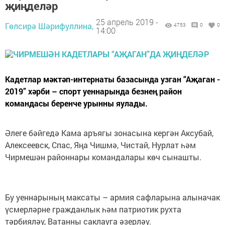
җиңделәр
25 апрель 2019 -
Гөлсирә Шәрифуллина,
4753
0
0
14:00
Кадетлар мәктәп-интернаты базасында узган “Аҗаган -
2019” хәрби – спорт уеннарында безнең район
командасы беренче урынны яулады.
Әлеге бәйгедә Кама аръягы зонасына кергән Аксубай,
Алексеевск, Спас, Яңа Чишмә, Чистай, Нурлат һәм
Чирмешән районнары командалары көч сынашты.
Бу уеннарының максаты – армия сафларына алыначак
үсмерләрне гражданлык һәм патриотик рухта
тәрбияләү, Ватанны саклауга әзерләү.