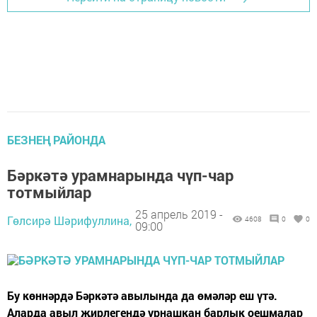
БЕЗНЕҢ РАЙОНДА
Бәркәтә урамнарында чүп-чар
тотмыйлар
25 апрель 2019 -
Гөлсирә Шәрифуллина,
4608
0
0
09:00
Бу көннәрдә Бәркәтә авылында да өмәләр еш үтә.
Аларда авыл җирлегендә урнашкан барлык оешмалар