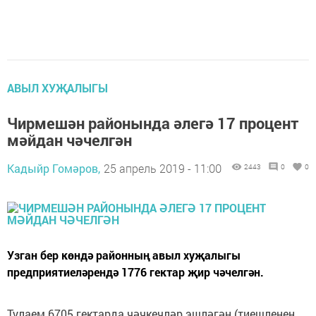
АВЫЛ ХУҖАЛЫГЫ
Чирмешән районында әлегә 17 процент
мәйдан чәчелгән
Кадыйр Гомәров,
25 апрель 2019 - 11:00
2443
0
0
Узган бер көндә районның авыл хуҗалыгы
предприятиеләрендә 1776 гектар җир чәчелгән.
Тулаем 6705 гектарда чәчкечләр эшләгән (тиешленең