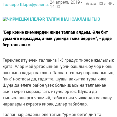
24 апрель 2019 -
Гөлсирә Шәрифуллина,
2728
0
0
14:00
“Бер көнне киемнәрдән җиде талпан алдым. Әле бит
урманга кермәдем, ачык урында гына йөрдем”, - диде
бер танышым.
Тереклек итү өчен талпанга 1-3 градус тирәсе җылылык
җитә. Алар май уртасыннан үрчи башлый, бу чор июнь
ахырына кадәр саклана. Талпан тешләү очракларының
"пик" ноктасы да, гадәттә, шушы вакытка туры килә.
Шуңа да әлегә район үзәк больницасына талпаннан
зыян күреп мөрәҗәгать итүчеләр юк. Шулай да
тынычланырга ярамый, табигатькә чыкканда саклану
чараларын күрергә кирәк, диләр табиблар.
Талпаннар, аларны әле тагын “урман бете” дип тә