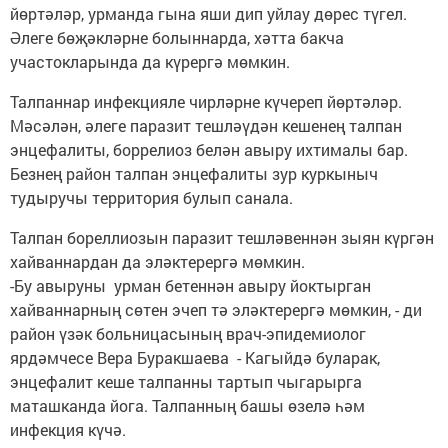
йөртәләр, урманда гына яши дип уйлау дөрес түгел.
Әлеге бөҗәкләрне болыннарда, хәтта бакча
участокларында да күрергә мөмкин.
Талпаннар инфекцияле чирләрне күчереп йөртәләр.
Мәсәлән, әлеге паразит тешләүдән кешенең талпан
энцефалиты, боррелиоз белән авыру ихтималы бар.
Безнең район талпан энцефалиты зур куркыныч
тудыручы территория булып санала.
Талпан бореллиозын паразит тешләвеннән зыян күргән
хайваннардан да эләктерергә мөмкин.
-Бу авыруны урман бетеннән авыру йоктырган
хайваннарның сөтен эчеп тә эләктерергә мөмкин, - ди
район үзәк больницасының врач-эпидемиолог
ярдәмчесе Вера Буракшаева - Кагыйдә буларак,
энцефалит кеше талпанны тартып чыгарырга
маташканда йога. Талпанның башы өзелә һәм
инфекция күчә.