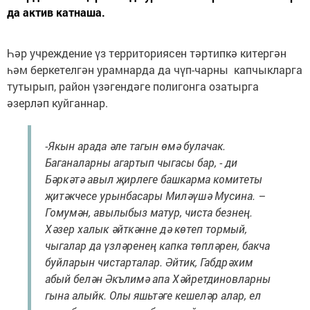
да актив катнаша.
Һәр учреждение үз территориясен тәртипкә китергән
һәм беркетелгән урамнарда да чүп-чарны капчыкларга
тутырып, район үзәгендәге полигонга озатырга
әзерләп куйганнар.
-Якын арада әле тагын өмә булачак.
Баганаларны агартып чыгасы бар, - ди
Бәркәтә авыл җирлеге башкарма комитеты
җитәкчесе урынбасары Миләүшә Мусина. –
Гомумән, авылыбыз матур, чиста безнең.
Хәзер халык әйткәнне дә көтеп тормый,
чыгалар да үзләренең капка төпләрен, бакча
буйларын чистарталар. Әйтик, Габдрәхим
абый белән Әкълимә апа Хәйретдиновларны
гына алыйк. Олы яшьтәге кешеләр алар, ел