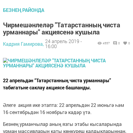
БЕЗНЕҢ РАЙОНДА
Чирмешәнлеләр "Татарстанның чиста
урманнары" акциясенә кушыла
24 апрель 2019 -
Кадрия Гамирова,
4557
0
0
16:00
22 апрельдән “Татарстанның чиста урманнары”
табигатьне саклау акциясе башланды.
Әлеге акция ике этапта: 22 апрельдән 22 июньгә һәм
16 сентябрьдән 16 ноябрьгә кадәр үтә.
Безнең урманчылар аның язгы этабы кысаларында
урман массивларын каты көнкүреш калдыкларыннан,