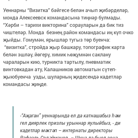
Уеннарны “Визитка” бәйгесе белән ачып җибәрделәр,
монда Алексеевск командасына тиңнәр булмады.
“Хәрби – тарихи викторина” сорауларын да бик тиз
чиштеләр. Монда безнең район командасы иң күп очко
җыйды. Гомумән, ярышлар тугыз төр буенча:
“визитка”, стройда җыр башкару, топографик карта
белән эшләү, йөгерү, химик һөҗүмнән саклану
чараларын кию, турникта тартылу, пневматик
винтовкадан ату, Калашников автоматын сүтеп-
җыюбуенча узды, шуларның җидесендә кадетлар
командасы җиңде.
-“Аҗаган” уеннарында ел да катнашабыз һәм
гел диярлек призлы урыннар яулыйбыз, - ди
кадетлар мәктәп – интернаты директоры
Рафаэль Сөләйманов. – Шуңа да быел зона