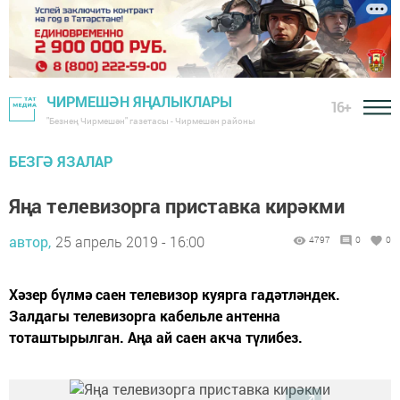
ЧИРМЕШӘН ЯҢАЛЫКЛАРЫ
16+
"Безнең Чирмешән" газетасы - Чирмешән районы
БЕЗГӘ ЯЗАЛАР
Яңа телевизорга приставка кирәкми
автор,
25 апрель 2019 - 16:00
4797
0
0
Хәзер бүлмә саен телевизор куярга гадәтләндек.
Залдагы телевизорга кабельле антенна
тоташтырылган. Аңа ай саен акча түлибез.