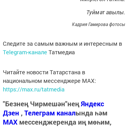
Туймәт авылы.
Кадрия Гамирова фотосы
Следите за самым важным и интересным в
Telegram-канале
Татмедиа
Читайте новости Татарстана в
национальном мессенджере MАХ:
https://max.ru/tatmedia
"Безнең Чирмешән"нең
Яндекс
Дзен
,
Телеграм канал
ында һәм
МАХ
мессенджеренда иң мөһим,