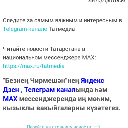
Следите за самым важным и интересным в
Telegram-канале
Татмедиа
Читайте новости Татарстана в
национальном мессенджере MАХ:
https://max.ru/tatmedia
"Безнең Чирмешән"нең
Яндекс
Дзен
,
Телеграм канал
ында һәм
МАХ
мессенджеренда иң мөһим,
кызыклы вакыйгаларны күзәтегез.
Перейти на страницу новости