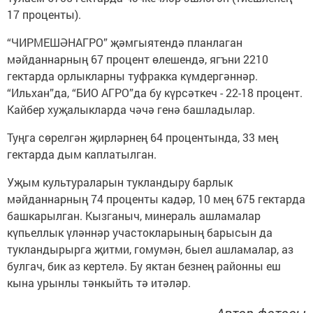
17 проценты).
“ЧИРМЕШӘНАГРО” җәмгыятендә планлаган
мәйданнарның 67 процент өлешендә, ягъни 2210
гектарда орлыкларны туфракка күмдергәннәр.
“Ильхан”да, “БИО АГРО”да бу күрсәткеч - 22-18 процент.
Кайбер хуҗалыкларда чәчә генә башладылар.
Туңга сөрелгән җирләрнең 64 процентында, 33 мең
гектарда дым каплатылган.
Уҗым культураларын тукландыру барлык
мәйданнарның 74 проценты кадәр, 10 мең 675 гектарда
башкарылган. Кызганыч, минераль ашламалар
күпьеллык үләннәр участокларының барысын да
тукландырырга җитми, гомумән, быел ашламалар, аз
булгач, бик аз кертелә. Бу яктан безнең районны еш
кына урынлы тәнкыйть тә итәләр.
Автор фотосы