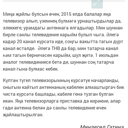
Миңа җайлы булсын өчен, 2015 елда балалар яңа
телевизор алып, үземнең бүлмәгә урнаштырдылар да,
элеккеге, урамдагы антеннага ялгадылар. Мин шуннан
бирле санлы телевидение карыйм булып чыга. Әлегә
кадәр 20 канал күрсәтә иде, соңгы вакытта тагын дүрт
канал өстәлде. Әлегә ТНВ да бар, мин татарча канал
һәм тагын берничәсен карыйм, шул җитә. 1 июльдән
аналог телевидениесе бетә ди, шуннан соң татарча
канал гына булмас кебек.
Күптән түгел телевизорымның күрсәтүе начарланды,
оныгым кайтып антеннаның кабелен алмаштыргач бик
чиста күрсәтә башлады, кабеле генә тузган булган
икән. Яңа телевизорларга приставка да кирәкми, алар
гади антенна белән дә санлы телевидение өчен
җайлаштырылган.
Миңлегөл Гатина.