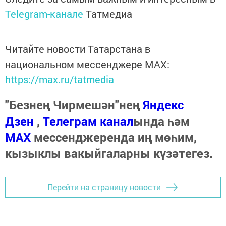
Telegram-канале
Татмедиа
Читайте новости Татарстана в
национальном мессенджере MАХ:
https://max.ru/tatmedia
"Безнең Чирмешән"нең
Яндекс
Дзен
,
Телеграм канал
ында һәм
МАХ
мессенджеренда иң мөһим,
кызыклы вакыйгаларны күзәтегез.
Перейти на страницу новости