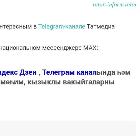
tatar-inform.tata
интересным в
Telegram-канале
Татмедиа
в национальном мессенджере MАХ:
ндекс Дзен
,
Телеграм канал
ында һәм
 мөһим, кызыклы вакыйгаларны