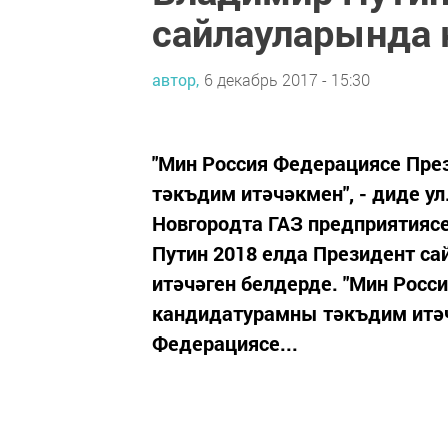
сайлауларында 
автор,
6 декабрь 2017 - 15:30
"Мин Россия Федерациясе Пр
тәкъдим итәчәкмен", - диде ул.
Новгородта ГАЗ предприятияс
Путин 2018 елда Президент с
итәчәген белдерде. "Мин Рос
кандидатурамны тәкъдим итәчә
Федерациясе...