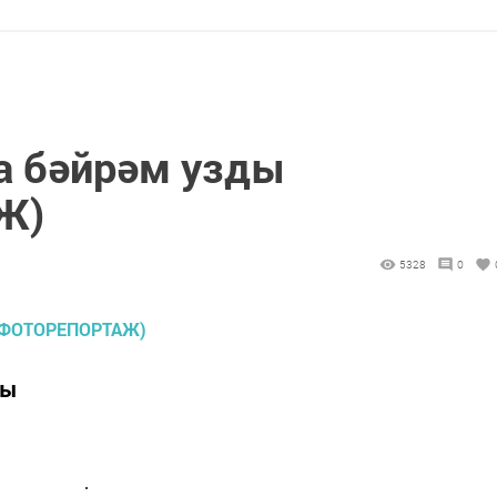
а бәйрәм узды
Ж)
5328
0
ры