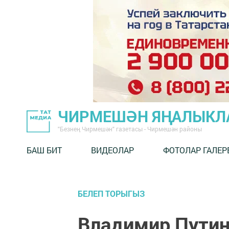
ЧИРМЕШӘН ЯҢАЛЫКЛ
"Безнең Чирмешән" газетасы - Чирмешән районы
БАШ БИТ
ВИДЕОЛАР
ФОТОЛАР ГАЛЕР
БЕЛЕП ТОРЫГЫЗ
Владимир Путин