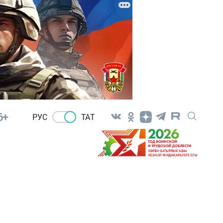
6+
РУС
ТАТ