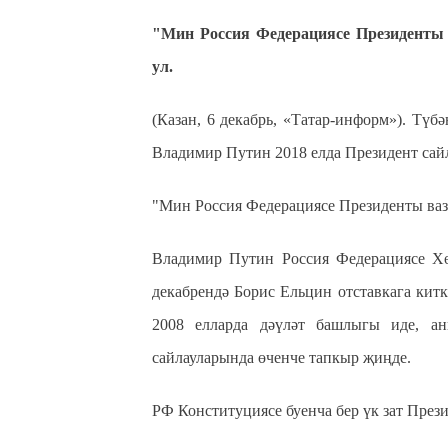
"Мин Россия Федерациясе Президенты 
ул.
(Казан, 6 декабрь, «Татар-информ»). Түб
Владимир Путин 2018 елда Президент сайл
"Мин Россия Федерациясе Президенты вази
Владимир Путин Россия Федерациясе Хө
декабрендә Борис Ельцин отставкага китк
2008 елларда дәүләт башлыгы иде, ан
сайлауларында өченче тапкыр җиңде.
РФ Конституциясе буенча бер үк зат Прези