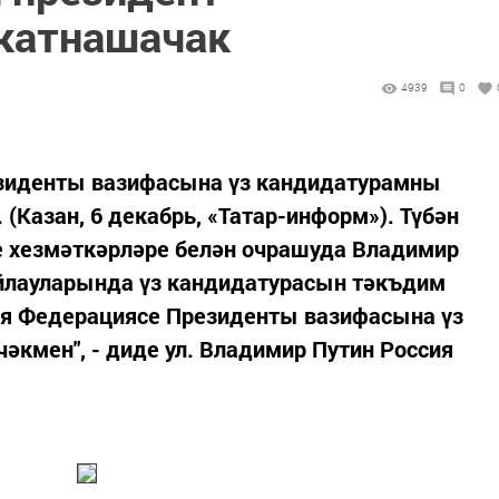
катнашачак
4939
0
езиденты вазифасына үз кандидатурамны
 (Казан, 6 декабрь, «Татар-информ»). Түбән
е хезмәткәрләре белән очрашуда Владимир
айлауларында үз кандидатурасын тәкъдим
сия Федерациясе Президенты вазифасына үз
кмен", - диде ул. Владимир Путин Россия