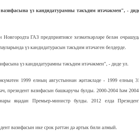
вазифасына үз кандидатурамны тәкъдим итәчәкмен", - дид
ән Новгородта ГАЗ предприятиясе хезмәткәрләре белән очрашуд
ауларында үз кандидатурасын тәкъдим итәчәген белдерде.
фасына үз кандидатурамны тәкъдим итәчәкмен", - диде ул.
күмәтен 1999 елның августыннан җитәкләде - 1999 елның 3
әч, президент вазифасын башкаручы булды. 2000-2004 һәм 2004
нары яңадан Премьер-министр булды. 2012 елда Президен
дент вазифасын ике срок рәттән дә артык били алмый.