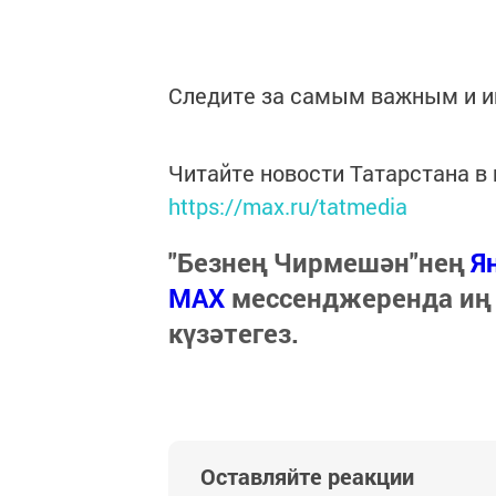
Следите за самым важным и 
Читайте новости Татарстана 
https://max.ru/tatmedia
"Безнең Чирмешән"нең
Я
МАХ
мессенджеренда иң
күзәтегез.
Оставляйте реакции