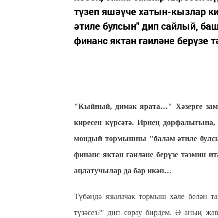
түзеп яшәүче хатын-кызлар 
әтиле булсын" дип сайлый, баш
финанс яктан гаиләне берүзе т
"Кыйный, димәк ярата…" Хәзерге зама
киресен күрсәтә. Ирнең дорфалыгына,
мондый тормышны "балам әтиле булсын"
финанс яктан гаиләне берүзе тәэмин ит
аңлатучылар да бар икән…
Түбәндә язылачак тормыш хәле белән 
түзәсез?" дип сорау бирдем. Ә аның җ