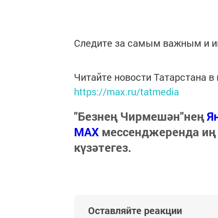
Следите за самым важным и 
Читайте новости Татарстана 
https://max.ru/tatmedia
"Безнең Чирмешән"нең
Я
МАХ
мессенджеренда иң
күзәтегез.
Оставляйте реакции