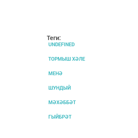
Теги:
UNDEFINED
ТОРМЫШ ХӘЛЕ
МЕНӘ
ШУНДЫЙ
МӘХӘББӘТ
ГЫЙБРӘТ