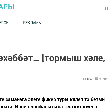
АРЫ
1
ЕЯСЫ
РЕКЛАМА
хәббәт… [тормыш хәле,
5033
0
ге заманага әлеге фикер туры килеп тә бетми
үрсәтә. Ирнең дорфалыгына, кул күтәрүенә