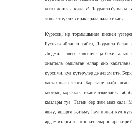
кызы дөньяга килә. Ә Людмила бу вакытта
мәшәкате, бик сирәк аралашалар икән.
Күрәсең, ир тормышында кискен үзгәреш
Русиягә әйләнеп кайта, Людмила белән 
Людмила әлеге кавышу яңа бәхет алып к
онытыла башлаган еллар янә кабатлана.
күренми, кул күтәрүләр дә дәвам итә. Бер
хастаханәгә эләгә. Бар тәне кыйналган
кызның корсаклы икәне ачыклана, табиб
кызлары туа. Тагын бер җан аваз сала.
яшәү, ашарга җитмәү һәм ирнең кул күтә
ярдәм итәргә теләгән кешеләрне ире кире