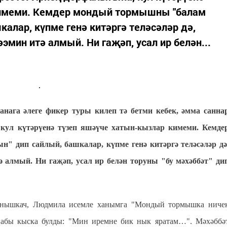
кимеми. Кемдер мондый тормышны "балам
калар, күпме генә китәргә теләсәләр дә,
әэмин итә алмый. Ни гаҗәп, усал ир белән...
нага әлеге фикер туры килеп тә бетми кебек, әмма санна
 кул күтәрүенә түзеп яшәүче хатын-кызлар кимеми. Кемде
 дип сайлый, башкалар, күпме генә китәргә теләсәләр дә
ә алмый. Ни гаҗәп, усал ир белән торуны "бу мәхәббәт" ди
танышкач, Людмила исемле ханымга "Мондый тормышка ниче
авабы кыска булды: "Мин иремне бик нык яратам…". Мәхәббә