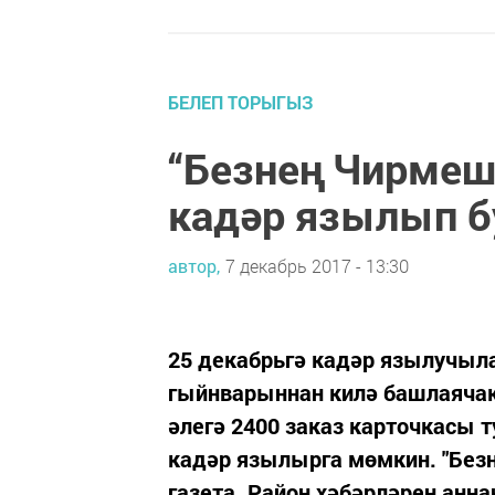
БЕЛЕП ТОРЫГЫЗ
“Безнең Чирмеш
кадәр язылып б
автор,
7 декабрь 2017 - 13:30
25 декабрьгә кадәр язылучыл
гыйнварыннан килә башлаячак
әлегә 2400 заказ карточкасы 
кадәр язылырга мөмкин. "Безн
газета. Район хәбәрләрен анн