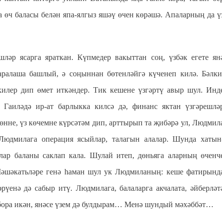
 өч баласы белән япа-ялгыз яшәү өчен көрәшә. Апаларның да ү
ләр ясарга яраткан. Күпмедер вакыттан соң, үзбәк егете ян
аралаша башлый, ә соңыннан бөтенләйгә күченеп килә. Бәлки
илер дип өмет иткәндер. Тик кешене үзгәртү авыр шул. Инд
 Гаиләдә ир-ат барлыкка килсә дә, финанс яктан үзгәрешлә
көнне, үз көчемне күрсәтәм дип, арттырып та җибәрә ул, Людмил
 Людмилага операция ясыйлар, талагын алалар. Шунда хатын
лар баланы саклап кала. Шулай итеп, дөньяга аларның өченч
 Мәшәкатьләре генә һаман шул ук Людмиланың: кеше фатирынд
рүенә дә сабыр итү. Людмилага, балаларга акчалата, әйберләт
 бора икән, янәсе үзем дә булдырам… Менә шундый мәхәббәт…