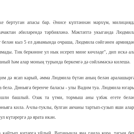
е бертуган апасы бар. Әнисе күптәннән мәрхүм, милицияд
лачактан әбиләрендә тәрбияләнә. Мәктәптә укыганда Людмил
 белән кыз 5 ел дәвамында очраша, Людмила сөйгәнен армиядә
улмады. Тик беркөнне ул нык исереп мине көчләде", дип искә ал
саный һәм алар моның турында беркемгә дә сөйләмәскә килешә.
ъдим дә ясап карый, әмма Людмила бүтән аның белән аралашырг
а белә. Дөньяга беренче баласы - улы Вадим туа. Людмила югар
эшли башлый. Озак та үтми, тормыш аны үзбәк егете белә
ньяга килә. Ачлы-туклы, булган акчаны тартып-сузып яши алар
л күтәрергә дә ярата икән.
 кайтып китәргә уйлый. Ватанында яңа гаилә кора, тагын бе