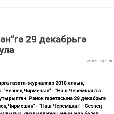
ән“гә 29 декабрьгә
ула
4861
0
арга газета-журналлар 2018 елның
. "Безнең Чирмешән" - "Наш Черемшан"га
тутырылган. Район газетасына 29 декабрьгә
ең Чирмешән" - "Наш Черемшан" - Сезнең
ан укыгыз, яңалыкларны аның аша белеп