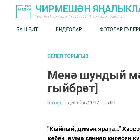
ЧИРМЕШӘН ЯҢАЛЫКЛ
"Безнең Чирмешән" газетасы - Чирмешән районы
БАШ БИТ
ВИДЕОЛАР
ФОТОЛАР ГАЛЕР
БЕЛЕП ТОРЫГЫЗ
Менә шундый мә
гыйбрәт]
автор,
7 декабрь 2017 - 16:01
"Кыйный, димәк ярата…" Хәзер
кебек, әмма саннар киресен к