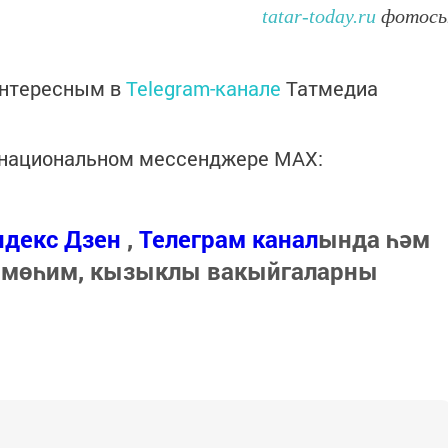
tatar-today.ru
фотос
интересным в
Telegram-канале
Татмедиа
в национальном мессенджере MАХ:
ндекс Дзен
,
Телеграм канал
ында һәм
 мөһим, кызыклы вакыйгаларны