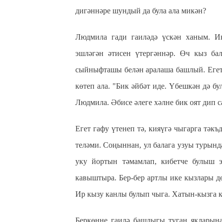
дигәннәре шундый да була ала микән?
Людмила гади гаиләдә үскән ханым. Ик
эшләгән әтисен үтергәннәр. Өч кыз ба
сыйныфташы белән аралаша башлый. Егет
көтеп ала. "Бик әйбәт иде. Үбешкән дә б
Людмила. Әбисе әлеге хәлне бик оят дип 
Егет гафу үтенеп тә, кияүгә чыгарга тәк
теләми. Соңыннан, ул балага узуы турынд
уку йортын тәмамлап, кибетче булыш 
кавыштыра. Бер-бер артлы ике кызлары дө
Ир кызу канлы булып чыга. Хатын-кызга ку
Беркөнне гаилә башлыгы туган якларына