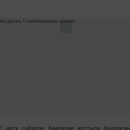
 арту сәбәпле, бәяләрне арттыра башлаган