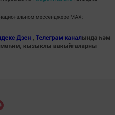
в национальном мессенджере MАХ:
ндекс Дзен
,
Телеграм канал
ында һәм
 мөһим, кызыклы вакыйгаларны