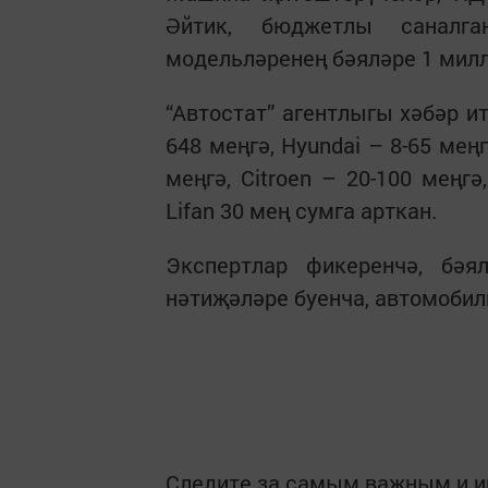
Әйтик, бюджетлы саналган
модельләренең бәяләре 1 милл
“Автостат” агентлыгы хәбәр итк
648 меңгә, Hyundai – 8-65 меңг
меңгә, Citroen – 20-100 меңгә
Lifan 30 мең сумга арткан.
Экспертлар фикеренчә, бәя
нәтиҗәләре буенча, автомобил
Следите за самым важным и 