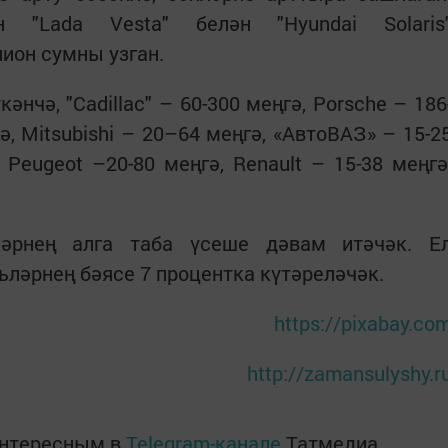
 "Lada Vesta" белән "Hyundai Solaris
ион сумны узган.
әнчә, "Cadillac" – 60-300 меңгә, Porsche – 186
ә, Mitsubishi – 20–64 меңгә, «АвтоВАЗ» – 15-2
, Peugeot –20-80 меңгә, Renault – 15-38 меңгә
ләрнең алга таба үсеше дәвам итәчәк. Е
ьләрнең бәясе 7 процентка күтәреләчәк.
https://pixabay.co
http://zamansulyshy.r
интересным в
Telegram-канале
Татмедиа