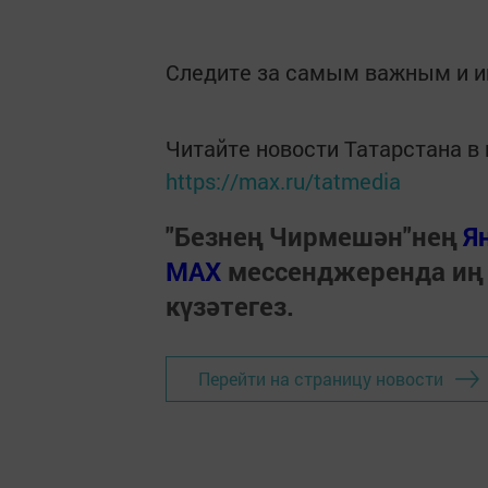
Следите за самым важным и 
Читайте новости Татарстана 
https://max.ru/tatmedia
"Безнең Чирмешән"нең
Я
МАХ
мессенджеренда иң
күзәтегез.
Перейти на страницу новости