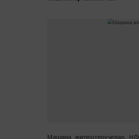
Машина җитештерүчеләр, НДС