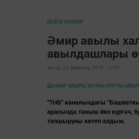
БЕЗГӘ ЯЗАЛАР
Әмир авылы ха
авылдашлары ө
автор,
23 февраль 2019 - 10:10
“ТНВ” каналындагы “Башватк
арасында таныш йөз күргәч, бу
тапшыруны көтеп алдым.