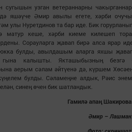
 сугышын узган ветераннарны чакырганнар
дә яшәүче Әмир авылы егете, хәрби очучы
әм улы Нуретдинов та бар иде. Бик горурланы
ә матур кеше, хәрби киеме килешеп тора
рдены. Сорауларга җавап бирә алса ярар ид
 юкка булды, авылдашым аларга яхшы җава
а гына калышты. Якташыбызның безгә 
ына аерым сәлам әйтүенә дә, күршем Хөсәе
күңелем булды. Сәламеңне алдык, Рәис энем
елән, синең өчен бик шатландык.
Гамилә апаң Шакирова
Әмир – Лашман
Фото: скриншот