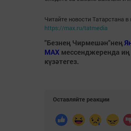
Читайте новости Татарстана 
https://max.ru/tatmedia
"Безнең Чирмешән"нең
Я
МАХ
мессенджеренда иң
күзәтегез.
Оставляйте реакции