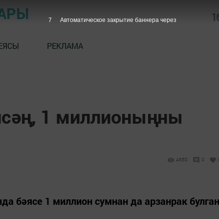
АРЫ
1
6
Автоматическое закрытие баннера через
ЕЯСЫ
РЕКЛАМА
сәң, 1 миллионыңны
4650
0
да бәясе 1 миллион сумнан да арзанрак булга