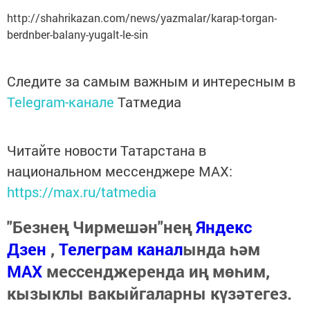
http://shahrikazan.com/news/yazmalar/karap-torgan-
berdnber-balany-yugalt-le-sin
Следите за самым важным и интересным в
Telegram-канале
Татмедиа
Читайте новости Татарстана в
национальном мессенджере MАХ:
https://max.ru/tatmedia
"Безнең Чирмешән"нең
Яндекс
Дзен
,
Телеграм канал
ында һәм
МАХ
мессенджеренда иң мөһим,
кызыклы вакыйгаларны күзәтегез.