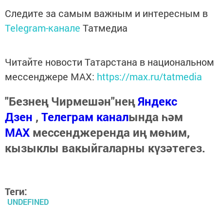
Следите за самым важным и интересным в
Telegram-канале
Татмедиа
Читайте новости Татарстана в национальном
мессенджере MАХ:
https://max.ru/tatmedia
"Безнең Чирмешән"нең
Яндекс
Дзен
,
Телеграм канал
ында һәм
МАХ
мессенджеренда иң мөһим,
кызыклы вакыйгаларны күзәтегез.
Теги:
UNDEFINED