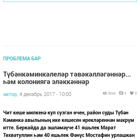
ПРОБЛЕМА БАР
Түбәнкәминкәлеләр тәвәкәлләгәннәр...
һәм колониягә эләккәннәр
автор,
4 декабрь 2017 - 10:00
5204
0
0
Чит кеше милкенә кул сузган өчен, район суды Түбән
Кәминкә авылының ике кешесен ирекләреннән мәхрүм
итте. Беркайда да эшләмәүче 41 яшьлек Марат
Төхвәтуллин һәм 40 яшьлек Фәнүс Мостафин урлашкан