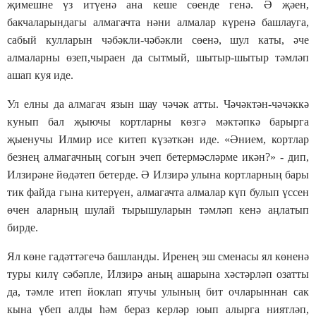
җимешне үз итүенә ана кеше сөенде генә. Ә җәен,
бакчаларындагы алмагачта нәни алмалар күренә башлауга,
сабый кулларын чәбәкли-чәбәкли сөенә, шул каты, әче
алмаларны өзеп,чыраен да сытмый, шытыр-шытыр тәмләп
ашап куя иде.
Ул елны да алмагач язын шау чәчәк атты. Чәчәктән-чәчәккә
кунып бал җыючы кортларны көзгә мәктәпкә барырга
җыенучы Илмир исе китеп күзәткән иде. «Әнием, кортлар
безнең алмагачның согын эчеп бетермәсләрме икән?» - дип,
Илзирәне йөдәтеп бетерде. Ә Илзирә улына кортларның бары
тик файда гына китерүен, алмагачта алмалар күп булып үссен
өчен аларның шулай тырышуларын тәмләп кенә аңлатып
бирде.
Ял көне гадәттәгечә башланды. Иренең эш сменасы ял көненә
туры килү сәбәпле, Илзирә аның ашарына хәстәрләп озатты
да, тәмле итеп йоклап ятучы улының бит очларыннан сак
кына үбеп алды һәм бераз керләр юып алырга ниятләп,