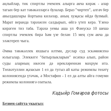
аңлыйлар, тик спиртлы эчемлек алырга акча кирәк - алар
тагын бер кат тәвәкәлләргә булалар. Бераз "чиртеп", алгач бер
авылдашлары йортына киләләр, аның хуҗасы өйдә булмый.
Марат веранда тәрәзәсен салдырып, өйгә үтеп керә. Үзенә
кирәген тиз таба. Тәрәзә уемы аша ул Фәнүскә 10 шешә
спиртлы эчемлек бирә һәм үзе белән 15 мең сум акча да
эләктереп чыга.
Әмма тәвәкәллек яхшыга илтми, дуслар суд эскәмиясенә
юлыгалар. Элеккеге "батырлыкларын" исәпкә алып, район
суды аларның икесен дә ирекләреннән мәхрүм итә.
Төхвәтуллин җәзасын 1 ел да тугыз ай каты режимлы төзәтү
колониясендә үтәчәк, ә Мостафин - 1 ел да алты айга гомуми
режимлы колониягә озатыла.
Кадыйр Гомәров фотосы
Безнең сайтта укыгыз: