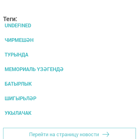
Теги:
UNDEFINED
ЧИРМЕШӘН
ТУРЫНДА
МЕМОРИАЛЬ ҮЗӘГЕНДӘ
БАТЫРЛЫК
ШИГЫРЬЛӘР
УКЫЛАЧАК
Перейти на страницу новости