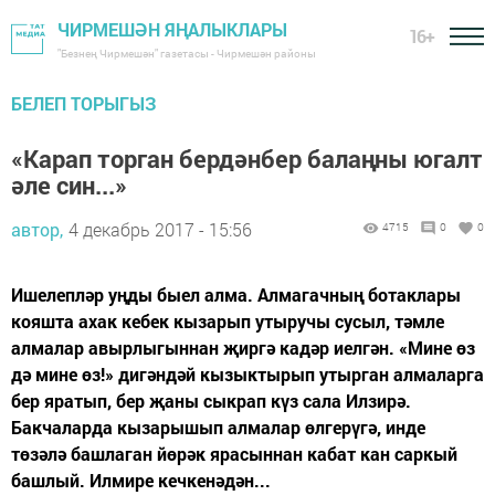
ЧИРМЕШӘН ЯҢАЛЫКЛАРЫ
16+
"Безнең Чирмешән" газетасы - Чирмешән районы
БЕЛЕП ТОРЫГЫЗ
«Карап торган бердәнбер балаңны югалт
әле син...»
автор,
4 декабрь 2017 - 15:56
4715
0
0
Ишелепләр уңды быел алма. Алмагачның ботаклары
кояшта ахак кебек кызарып утыручы сусыл, тәмле
алмалар авырлыгыннан җиргә кадәр иелгән. «Мине өз
дә мине өз!» дигәндәй кызыктырып утырган алмаларга
бер яратып, бер җаны сыкрап күз сала Илзирә.
Бакчаларда кызарышып алмалар өлгерүгә, инде
төзәлә башлаган йөрәк ярасыннан кабат кан саркый
башлый. Илмире кечкенәдән...