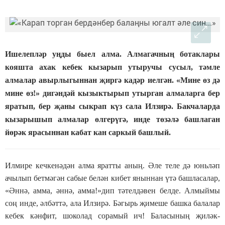
Ишелепләр уңды быел алма. Алмагачның ботаклары
кояшта ахак кебек кызарып утыручы сусыл, тәмле
алмалар авырлыгыннан җиргә кадәр иелгән. «Мине өз дә
мине өз!» дигәндәй кызыктырып утырган алмаларга бер
яратып, бер җаны сыкрап күз сала Илзирә. Бакчаларда
кызарышып алмалар өлгерүгә, инде төзәлә башлаган
йөрәк ярасыннан кабат кан саркый башлый.
Илмире кечкенәдән алма яратты аның. Әле теле дә юньләп
ачылып бетмәгән сабые белән кибет яныннан үтә башласалар,
«Әннә, амма, әннә, амма!»дип тәтелдәвен белде. Алмыймы
соң инде, әлбәттә, ала Илзирә. Бәгырь җимеше башка балалар
кебек кәнфит, шоколад сорамый ич! Баласының җиләк-