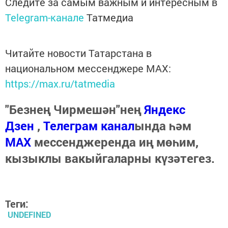
Следите за самым важным и интересным в
Telegram-канале
Татмедиа
Читайте новости Татарстана в
национальном мессенджере MАХ:
https://max.ru/tatmedia
"Безнең Чирмешән"нең
Яндекс
Дзен
,
Телеграм канал
ында һәм
МАХ
мессенджеренда иң мөһим,
кызыклы вакыйгаларны күзәтегез.
Теги:
UNDEFINED