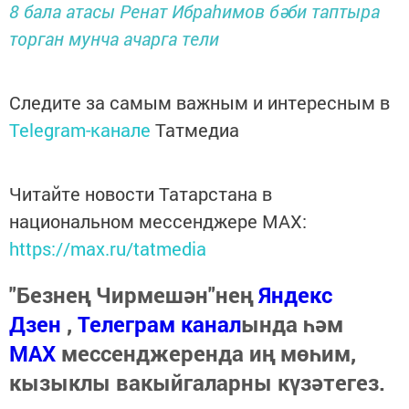
8 бала атасы Ренат Ибраһимов бәби таптыра
торган мунча ачарга тели
Следите за самым важным и интересным в
Telegram-канале
Татмедиа
Читайте новости Татарстана в
национальном мессенджере MАХ:
https://max.ru/tatmedia
"Безнең Чирмешән"нең
Яндекс
Дзен
,
Телеграм канал
ында һәм
МАХ
мессенджеренда иң мөһим,
кызыклы вакыйгаларны күзәтегез.