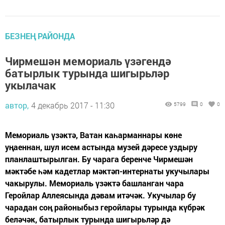
БЕЗНЕҢ РАЙОНДА
Чирмешән мемориаль үзәгендә
батырлык турында шигырьләр
укылачак
автор,
4 декабрь 2017 - 11:30
5799
0
0
Мемориаль үзәктә, Ватан каһарманнары көне
уңаеннан, шул исем астында музей дәресе уздыру
планлаштырылган. Бу чарага беренче Чирмешән
мәктәбе һәм кадетлар мәктәп-интернаты укучылары
чакырулы. Мемориаль үзәктә башланган чара
Геройлар Аллеясында дәвам итәчәк. Укучылар бу
чарадан соң районыбыз геройлары турында күбрәк
беләчәк, батырлык турында шигырьләр дә