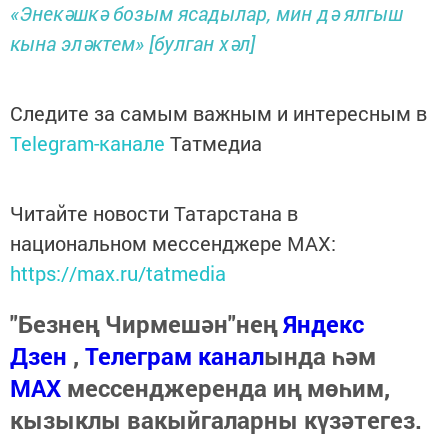
«Энекәшкә бозым ясадылар, мин дә ялгыш
кына эләктем» [булган хәл]
Следите за самым важным и интересным в
Telegram-канале
Татмедиа
Читайте новости Татарстана в
национальном мессенджере MАХ:
https://max.ru/tatmedia
"Безнең Чирмешән"нең
Яндекс
Дзен
,
Телеграм канал
ында һәм
МАХ
мессенджеренда иң мөһим,
кызыклы вакыйгаларны күзәтегез.