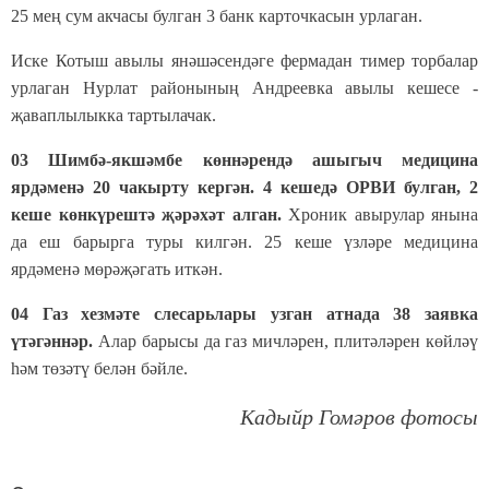
25 мең сум акчасы булган 3 банк карточкасын урлаган.
Иске Котыш авылы янәшәсендәге фермадан тимер торбалар
урлаган Нурлат районының Андреевка авылы кешесе -
җаваплылыкка тартылачак.
03 Шимбә-якшәмбе көннәрендә ашыгыч медицина
ярдәменә 20 чакырту кергән. 4 кешедә ОРВИ булган, 2
кеше көнкүрештә җәрәхәт алган.
Хроник авырулар янына
да еш барырга туры килгән. 25 кеше үзләре медицина
ярдәменә мөрәҗәгать иткән.
04 Газ хезмәте слесарьлары узган атнада 38 заявка
үтәгәннәр.
Алар барысы да газ мичләрен, плитәләрен көйләү
һәм төзәтү белән бәйле.
Кадыйр Гомәров фотосы