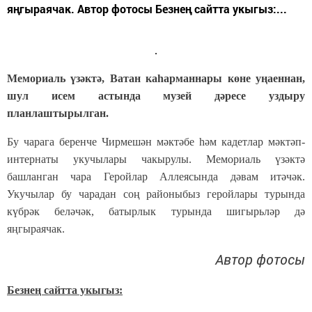
яңгыраячак. Автор фотосы Безнең сайтта укыгыз:...
Мемориаль үзәктә, Ватан каһарманнары көне уңаеннан,
шул исем астында музей дәресе уздыру
планлаштырылган.
Бу чарага беренче Чирмешән мәктәбе һәм кадетлар мәктәп-
интернаты укучылары чакырулы. Мемориаль үзәктә
башланган чара Геройлар Аллеясында дәвам итәчәк.
Укучылар бу чарадан соң районыбыз геройлары турында
күбрәк беләчәк, батырлык турында шигырьләр дә
яңгыраячак.
Автор фотосы
Безнең сайтта укыгыз: