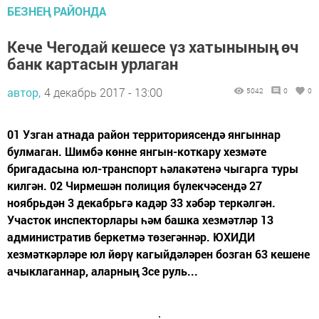
БЕЗНЕҢ РАЙОНДА
Кече Чегодай кешесе үз хатынының өч
банк картасын урлаган
автор,
4 декабрь 2017 - 13:00
5042
0
0
01 Узган атнада район территориясендә янгыннар
булмаган. Шимбә көнне янгын-коткару хезмәте
бригадасына юл-транспорт һәлакәтенә чыгарга туры
килгән. 02 Чирмешән полиция бүлекчәсендә 27
ноябрьдән 3 декабрьгә кадәр 33 хәбәр теркәлгән.
Участок инспекторлары һәм башка хезмәтләр 13
административ беркетмә төзегәннәр. ЮХИДИ
хезмәткәрләре юл йөрү кагыйдәләрен бозган 63 кешене
ачыклаганнар, аларның 3се руль...