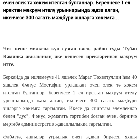
өчен элек тә хөкем ителгән булганнар. Беренчесе 1 ел
иректән мәхрүм ителү урыннарында җәза алган,
икенчесе 300 сәгать мәҗбүри эшләргә хөкемгә...
Чит кеше милкенә кул сузган өчен, район суды Түбән
Кәминкә авылының ике кешесен ирекләреннән мәхрүм
итте.
Беркайда да эшләмәүче 41 яшьлек Марат Төхвәтуллин һәм 40
яшьлек Фәнүс Мостафин урлашкан өчен элек тә хөкем
ителгән булганнар. Беренчесе 1 ел иректән мәхрүм ителү
урыннарында җәза алган, икенчесе 300 сәгать мәҗбүри
эшләргә хөкемгә тартылган. Икесе дә спиртлы эчемлекләр
белән "дус", Фәнүс, җәмәгать тәртибен бозган өчен, берничә
мәртәбә административ җаваплылыкка тартылган.
Әлбәттә, әшнәләр угрылык өчен җавап бирәсен яхшы