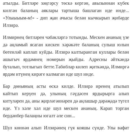
атылды. Битләре зәңгәрсу төскә кергән, авызыннан күбек
килгән баланың аяклары тартыша башлаган иде инде...
«Улыыыым-м!» - дип җан ачысы белән кычкырып җибәрде
Илзирә.
Илмирнең битләрен чәбәкләргә тотынды. Мескен ананың үзе
дә аңламый ясаган кискен хәрәкәте баланың сулыш юлын
бөтенләй каплап куйды. Илзирә калтыранган куллары белән
ашыгыч ярдәмнең номерын җыйды. Адресны әйткәндә
буталып, тотлыгып бетте.Табиблар килеп җиткәндә, Илмиргә
ярдәм итүнең кирәге калмаган иде шул инде.
Бар дөньяның асты өскә килде. Илзирә иренең атылып
кайтып керүен дә, улының гәүдәсен ярдырырга алып
китүләрен дә, аны җирләгәннәрен дә аңлашыр дәрәҗәдә түгел
иде. Үз хәле хәл иде шул мескен ананың. Карап торган
бердәнбер балаңны югалт әле син...
Шул көннән алып Илзирәнең гүя кояшы сүнде. Улы вафат