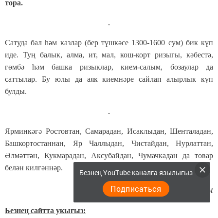
тора.
Сатуда бал һәм казлар (бер түшкәсе 1300-1600 сум) бик күп
иде. Туң балык, алма, ит, мал, кош-корт ризыгы, кәбестә,
гөмбә һәм башка ризыклар, кием-салым, бозаулар да
саттылар. Бу юлы да аяк киемнәре сайлап алырлык күп
булды.
Ярминкәгә Ростовтан, Самарадан, Исаклыдан, Шенталадан,
Башкортостаннан, Яр Чаллыдан, Чистайдан, Нурлаттан,
Әлмәттән, Кукмарадан, Аксубайдан, Чумачкадан да товар
белән килгәннәр.
Безнең YouTube каналга язылыгыз
Подписаться
Автор фотолары
Безнең сайтта укыгыз: