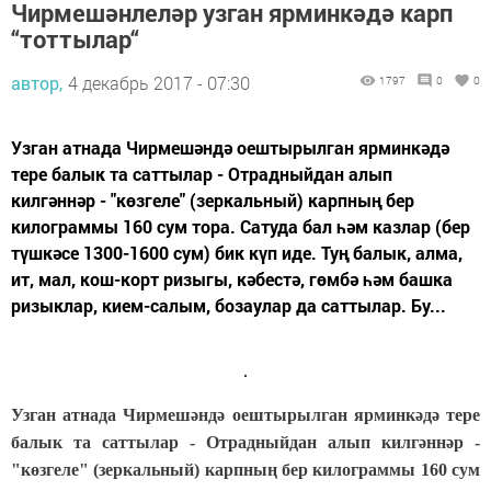
Чирмешәнлеләр узган ярминкәдә карп
“тоттылар“
автор,
4 декабрь 2017 - 07:30
1797
0
0
Узган атнада Чирмешәндә оештырылган ярминкәдә
тере балык та саттылар - Отрадныйдан алып
килгәннәр - "көзгеле" (зеркальный) карпның бер
килограммы 160 сум тора. Сатуда бал һәм казлар (бер
түшкәсе 1300-1600 сум) бик күп иде. Туң балык, алма,
ит, мал, кош-корт ризыгы, кәбестә, гөмбә һәм башка
ризыклар, кием-салым, бозаулар да саттылар. Бу...
Узган атнада Чирмешәндә оештырылган ярминкәдә тере
балык та саттылар - Отрадныйдан алып килгәннәр -
"көзгеле" (зеркальный) карпның бер килограммы 160 сум