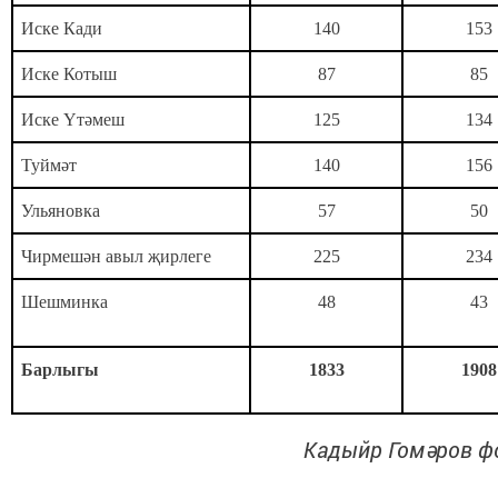
Иске Кади
140
153
Иске Котыш
87
85
Иске Үтәмеш
125
134
Туймәт
140
156
Ульяновка
57
50
Чирмешән авыл җирлеге
225
234
Шешминка
48
43
Барлыгы
1833
1908
Кадыйр Гомәров ф