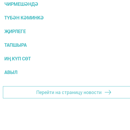
ЧИРМЕШӘНДӘ
ТҮБӘН КӘМИНКӘ
ҖИРЛЕГЕ
ТАПШЫРА
ИҢ КҮП СӨТ
АВЫЛ
Перейти на страницу новости