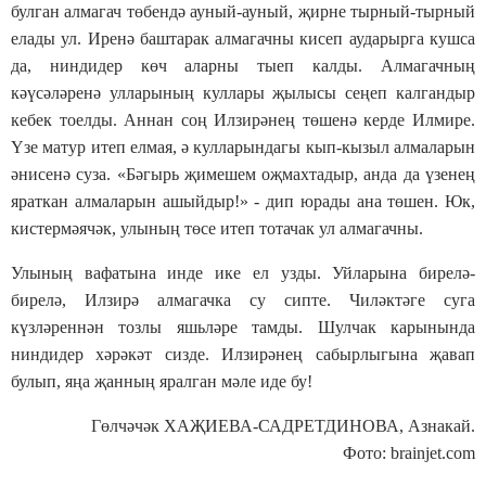
булган алмагач төбендә ауный-ауный, җирне тырный-тырный
елады ул. Иренә баштарак алмагачны кисеп аударырга кушса
да, ниндидер көч аларны тыеп калды. Алмагачның
кәүсәләренә улларының куллары җылысы сеңеп калгандыр
кебек тоелды. Аннан соң Илзирәнең төшенә керде Илмире.
Үзе матур итеп елмая, ә кулларындагы кып-кызыл алмаларын
әнисенә суза. «Бәгырь җимешем оҗмахтадыр, анда да үзенең
яраткан алмаларын ашыйдыр!» - дип юрады ана төшен. Юк,
кистермәячәк, улының төсе итеп тотачак ул алмагачны.
Улының вафатына инде ике ел узды. Уйларына бирелә-
бирелә, Илзирә алмагачка су сипте. Чиләктәге суга
күзләреннән тозлы яшьләре тамды. Шулчак карынында
ниндидер хәрәкәт сизде. Илзирәнең сабырлыгына җавап
булып, яңа җанның яралган мәле иде бу!
Гөлчәчәк ХАҖИЕВА-САДРЕТДИНОВА, Азнакай.
Фото: brainjet.com