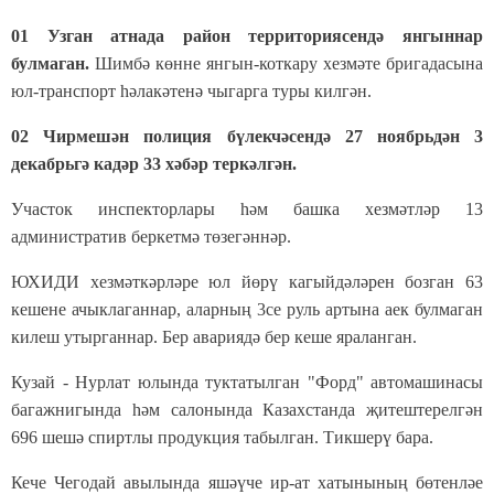
01 Узган атнада район территориясендә янгыннар
булмаган.
Шимбә көнне янгын-коткару хезмәте бригадасына
юл-транспорт һәлакәтенә чыгарга туры килгән.
02 Чирмешән полиция бүлекчәсендә 27 ноябрьдән 3
декабрьгә кадәр 33 хәбәр теркәлгән.
Участок инспекторлары һәм башка хезмәтләр 13
административ беркетмә төзегәннәр.
ЮХИДИ хезмәткәрләре юл йөрү кагыйдәләрен бозган 63
кешене ачыклаганнар, аларның 3се руль артына аек булмаган
килеш утырганнар. Бер авариядә бер кеше яраланган.
Кузай - Нурлат юлында туктатылган "Форд" автомашинасы
багажнигында һәм салонында Казахстанда җитештерелгән
696 шешә спиртлы продукция табылган. Тикшерү бара.
Кече Чегодай авылында яшәүче ир-ат хатынының бөтенләе