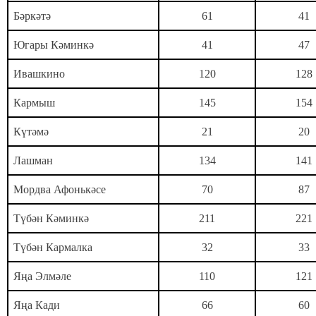
Бәркәтә
61
41
Югары Кәминкә
41
47
Ивашкино
120
128
Кармыш
145
154
Күтәмә
21
20
Лашман
134
141
Мордва Афонькәсе
70
87
Түбән Кәминкә
211
221
Түбән Кармалка
32
33
Яңа Элмәле
110
121
Яңа Кади
66
60