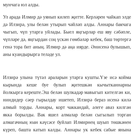
мунчага юл алды.
Ул арада Илмир дә уянып килеп җитте. Керләрен чайкап элде
дә Илзирә, улы белән утырып чәйләп алды. Аннары бакчага
чыгып, чүп утарга уйлады. Быел яңгырлар еш яву сәбәпле,
чүпләре дә, яңгырдан соң үскән гөмбәләр кебек, баш төртергә
генә тора бит аның. Илмир дә аңа иярде. Әнисенә булышып,
аны куандырырга теләде ул.
Илзирә улына түтәл араларын утарга кушты.Үзе исә койма
кырында кеше буе булып җитешкән кычытканнарны
йолкырга кереште.Эш белән шулкадәр мавыгып кителгән ки,
ниндидер сәер гырылдау ишетеп, Илзирә бераз исенә килә
алмый торды. Аннары, корт чаккандай, әлеге аваз килгән
якка борылды. Вак яшел алмалар белән сыгылып торган
алмагачның юан кәүсәсе буйлап Илмирнең шуып төшкәнен
күреп, башта катып калды. Аннары ук кебек сабые янына