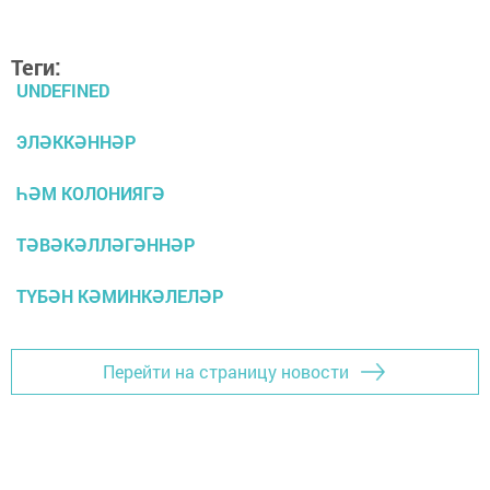
Теги:
UNDEFINED
ЭЛӘККӘННӘР
ҺӘМ КОЛОНИЯГӘ
ТӘВӘКӘЛЛӘГӘННӘР
ТҮБӘН КӘМИНКӘЛЕЛӘР
Перейти на страницу новости