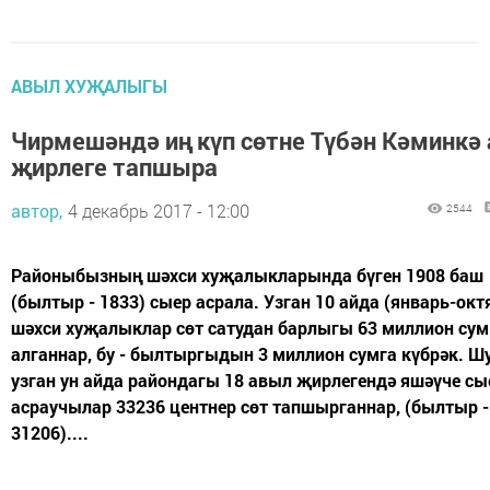
АВЫЛ ХУҖАЛЫГЫ
Чирмешәндә иң күп сөтне Түбән Кәминкә
җирлеге тапшыра
автор,
4 декабрь 2017 - 12:00
2544
Районыбызның шәхси хуҗалыкларында бүген 1908 баш
(былтыр - 1833) сыер асрала. Узган 10 айда (январь-окт
шәхси хуҗалыклар сөт сатудан барлыгы 63 миллион сум
алганнар, бу - былтыргыдын 3 миллион сумга күбрәк. 
узган ун айда райондагы 18 авыл җирлегендә яшәүче сы
асраучылар 33236 центнер сөт тапшырганнар, (былтыр -
31206)....