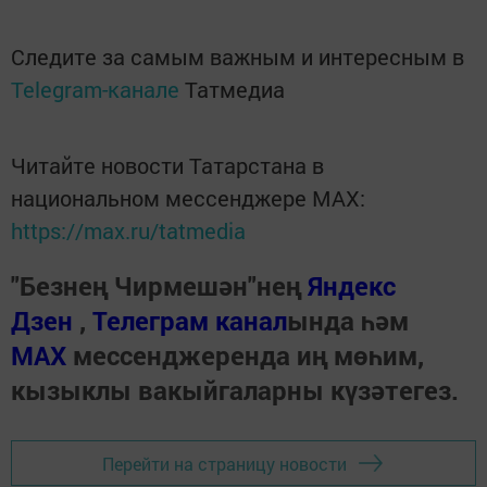
Следите за самым важным и интересным в
Telegram-канале
Татмедиа
Читайте новости Татарстана в
национальном мессенджере MАХ:
https://max.ru/tatmedia
"Безнең Чирмешән"нең
Яндекс
Дзен
,
Телеграм канал
ында һәм
МАХ
мессенджеренда иң мөһим,
кызыклы вакыйгаларны күзәтегез.
Перейти на страницу новости