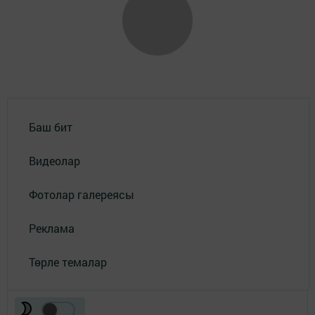
Баш бит
Видеолар
Фотолар галереясы
Реклама
Төрле темалар