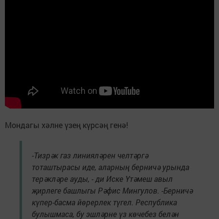
Мондагы хәлне үзең күрсәң генә!
-Тизрәк газ линияләрен челтәргә
тоташтырасы иде, аларның берничә урында
терәкләре ауды, - ди Иске Үтәмеш авыл
җирлеге башлыгы Рәфис Мингулов. -Берничә
күпер-басма йөрерлек түгел. Республика
булышмаса, бу эшләрне үз көчебез белән