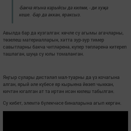
-Бакча ягына карыйсы да килми, - ди хуҗа
кеше. -Бар да аккан, яраксыз.
Авылда бар да кузгалган: көчле су агымы агачларны,
төзелеш материалларын, хәтта зур-зур тимер
савытларны бакча читләренә, күпер төпләренә китереп
ташлаган, шуңа су юлы томаланган.
Яңгыр сулары дистәләп мал-туарны да үз кочагына
алган, ярый әле күбесе яр кырыена йөзеп чыккан,
кичтән югалган ат та иртән исән килеш табылган.
Су кибет, элемтә бүлекчәсе биналарына агып кергән.