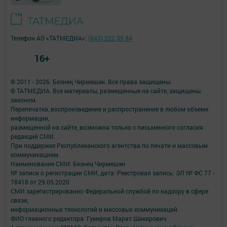
Телефон АО «ТАТМЕДИА»:
(843) 222 09 84
16+
© 2011 - 2026. Безнең Чирмешән. Все права защищены.
© ТАТМЕДИА. Все материалы, размещенные на сайте, защищены
законом.
Перепечатка, воспроизведение и распространение в любом объеме
информации,
размещенной на сайте, возможна только с письменного согласия
редакций СМИ.
При поддержке Республиканского агентства по печати и массовым
коммуникациям.
Наименование СМИ: Безнең Чирмешән
№ записи о регистрации СМИ, дата: Реестровая запись: ЭЛ № ФС 77 -
78418 от 29.05.2020
СМИ зарегистрированно Федеральной службой по надзору в сфере
связи,
информационных технологий и массовых коммуникаций
ФИО главного редактора: Гумеров Марат Шакирович