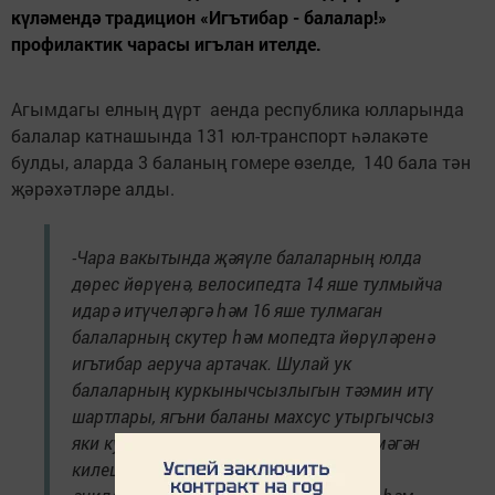
күләмендә традицион «Игътибар - балалар!»
профилактик чарасы игълан ителде.
Агымдагы елның дүрт аенда республика юлларында
балалар катнашында 131 юл-транспорт һәлакәте
булды, аларда 3 баланың гомере өзелде, 140 бала тән
җәрәхәтләре алды.
-Чара вакытында җәяүле балаларның юлда
дөрес йөрүенә, велосипедта 14 яше тулмыйча
идарә итүчеләргә һәм 16 яше тулмаган
балаларның скутер һәм мопедта йөрүләренә
игътибар аеруча артачак. Шулай ук
балаларның куркынычсызлыгын тәэмин итү
шартлары, ягъни баланы махсус утыргычсыз
яки куркынычсызлык каешы эләктермәгән
килеш машинага утыртып йөрүче әти-