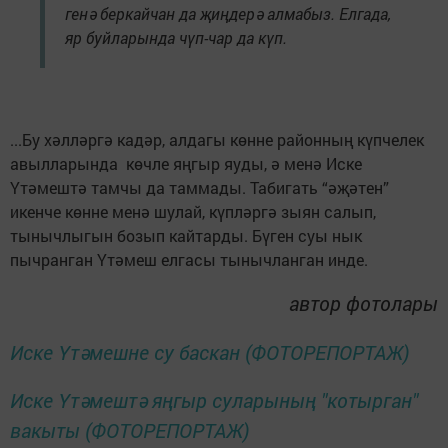
генә беркайчан да җиңдерә алмабыз. Елгада,
яр буйларында чүп-чар да күп.
...Бу хәлләргә кадәр, алдагы көнне районның күпчелек
авылларында көчле яңгыр яуды, ә менә Иске
Үтәмештә тамчы да таммады. Табигать “әҗәтен”
икенче көнне менә шулай, күпләргә зыян салып,
тынычлыгын бозып кайтарды. Бүген суы нык
пычранган Үтәмеш елгасы тынычланган инде.
автор фотолары
Иске Үтәмешне су баскан (ФОТОРЕПОРТАЖ)
Иске Үтәмештә яңгыр суларының "котырган"
вакыты (ФОТОРЕПОРТАЖ)