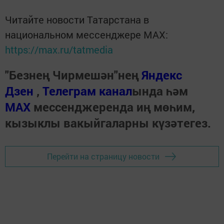
Читайте новости Татарстана в
национальном мессенджере MАХ:
https://max.ru/tatmedia
"Безнең Чирмешән"нең
Яндекс
Дзен
,
Телеграм канал
ында һәм
МАХ
мессенджеренда иң мөһим,
кызыклы вакыйгаларны күзәтегез.
Перейти на страницу новости