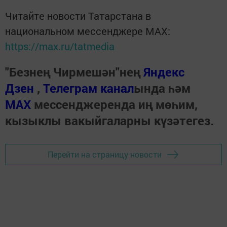
Читайте новости Татарстана в
национальном мессенджере MАХ:
https://max.ru/tatmedia
"Безнең Чирмешән"нең
Яндекс
Дзен
,
Телеграм канал
ында һәм
МАХ
мессенджеренда иң мөһим,
кызыклы вакыйгаларны күзәтегез.
Перейти на страницу новости