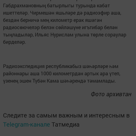
Габдрахмановның батырлыгы турында кабат
ишеттеләр. Чирмешән яшьләре дә радиоэфир аша,
бездән берничә мең километр ерак яшәгән
радиосөючелэр белэн сөйләшүне игътибар белән
тыңладылар, Ильяс Нурислам улына төрле сораулар
бирделәр.
Радиоэкспедиция республикабыз шәһәрләре һәм
районнары аша 1000 километрдан артык ара үтеп,
үзенең эшен Түбән Кама шәһәрендә тәмамлады.
Фото архивтан
Следите за самым важным и интересным в
Telegram-канале
Татмедиа