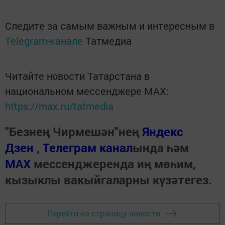
Следите за самым важным и интересным в
Telegram-канале
Татмедиа
Читайте новости Татарстана в
национальном мессенджере MАХ:
https://max.ru/tatmedia
"Безнең Чирмешән"нең
Яндекс
Дзен
,
Телеграм канал
ында һәм
МАХ
мессенджеренда иң мөһим,
кызыклы вакыйгаларны күзәтегез.
Перейти на страницу новости