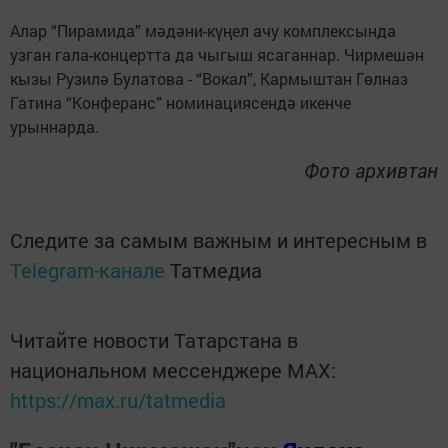
Алар “Пирамида” мәдәни-күңел ачу комплексында
узган гала-концертта да чыгыш ясаганнар. Чирмешән
кызы Рузилә Булатова - “Вокал”, Кармыштан Гөлназ
Гатина “Конферанс” номинациясендә икенче
урыннарда.
Фото архивтан
Следите за самым важным и интересным в
Telegram-канале
Татмедиа
Читайте новости Татарстана в
национальном мессенджере MАХ:
https://max.ru/tatmedia