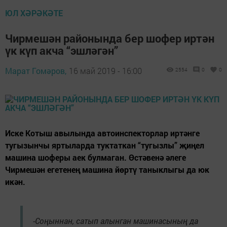
ЮЛ ХӘРӘКӘТЕ
Чирмешән районында бер шофер иртән
үк күп акча “эшләгән”
Марат Гомәров,
16 май 2019 - 16:00
2554
0
0
Иске Котыш авылында автоинспекторлар иртәнге
тугызынчы яртыларда туктаткан “тугызлы” җиңел
машина шоферы аек булмаган. Өстәвенә әлеге
Чирмешән егетенең машина йөртү таныклыгы да юк
икән.
-Соңыннан, сатып алынган машинасының да