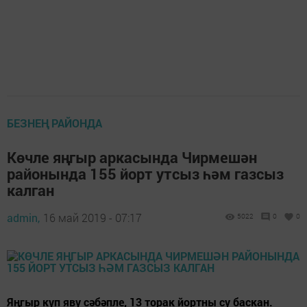
БЕЗНЕҢ РАЙОНДА
Көчле яңгыр аркасында Чирмешән
районында 155 йорт утсыз һәм газсыз
калган
admin,
16 май 2019 - 07:17
5022
0
0
Яңгыр күп яву сәбәпле, 13 торак йортны су баскан.