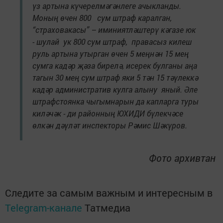
үз артына күчерелмәгәнлеге ачыкланды.
Моның өчен 800 сум штраф каралган,
“страховакасы” – иминиятләштерү кәгазе юк
- шулай ук 800 сум штраф, правасыз килеш
руль артына утырган өчен 5 меңнән 15 мең
сумга кадәр җәза бирелә, исерек булганы аңа
тагын 30 мең сум штраф яки 5 тән 15 тәүлеккә
кадәр административ кулга алыну яный. Әле
штрафстоянка чыгымнарын да капларга туры
киләчәк - ди районның ЮХИДИ бүлекчәсе
өлкән дәүләт инспекторы Рәмис Шәкүров.
Фото архивтан
Следите за самым важным и интересным в
Telegram-канале
Татмедиа