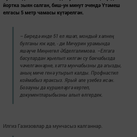
йортка зыян салган, биш-ун минут эчендә Үтәмеш
елгасы 5 метр чамасы күтәрелгән.
– Биредә инде 51 ел яшәп, мондый хәлнең
булганы юк иде, - ди Мичурин урамында
яшәүче Миңнегөл Әбделгалимова. –Елгага
басулардан җыелып килгән су бакчабызда
чәчелгәннәрне, хәтта мунчабызны да агызды,
аның миче генә утырып калды. Профнастил
коймабыз яраксыз. Ярый әле үзебез исән.
Бозауны да күршеләргә кертеп,
документларыбызны алып өлгердек.
Илгиз Газизовлар да мунчасыз калганнар.