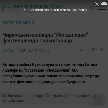
ЧИРМЕШӘН ЯҢАЛЫКЛАРЫ
16+
4
Автоматическое закрытие баннера через
"Безнең Чирмешән" газетасы - Чирмешән районы
БЕЛЕП ТОРЫГЫЗ
Чирмешән кызлары “Йолдызлык”
фестивалендә танылганнар
автор,
17 май 2019 - 09:00
4659
0
0
Якташларыбыз Рузилә Булатова һәм Гөлназ Гатина
яшьләрнең “Созвездие - Йолдызлык” XIX
республикакүләм ачык телевизион заманча эстрада
сәнгате фестиваленең җиңүчеләре булдылар.