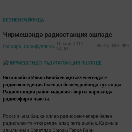
БЕЗНЕҢ РАЙОНДА
Чирмешәндә радиостанция эшләде
16 май 2019 -
Гөлсирә Шәрифуллина,
4742
0
0
14:00
Якташыбыз Ильяс Бикбаев җитәкчелегендәге
радиоэкспедиция быел да безнең районда тукталды.
Радиостанция район мәдәният йорты каршында
радиоэфирга чыкты.
Россия һәм башка илләр радиосөючеләре белән
радиоэлемтә үткәрелде, алар якташыбыз, Кармыш
авылыннан Советлар Союзы Герое Бари