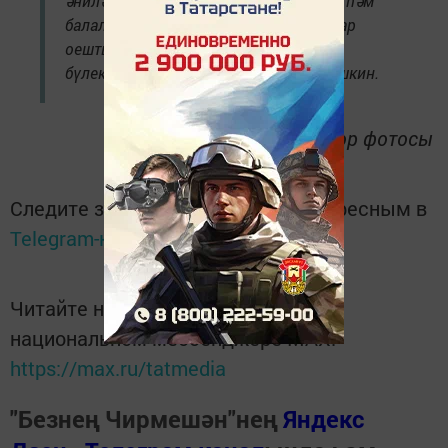
әниләрне кисәтү максатыннан мәктәп һәм
балалар бакчалары яннарында рейдлар
оештыралачак, - ди районның ЮХИДИ
бүлекчәсе инспекторы Сергей Барабашкин.
автор фотосы
Следите за самым важным и интересным в
Telegram-канале
Татмедиа
Читайте новости Татарстана в
национальном мессенджере MАХ:
https://max.ru/tatmedia
"Безнең Чирмешән"нең
Яндекс