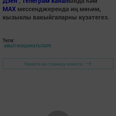
Дзен
,
Телеграм канал
ында һәм
МАХ
мессенджеренда иң мөһим,
кызыклы вакыйгаларны күзәтегез.
Теги:
АВЫЛ МӘШӘКАТЬЛӘРЕ
Перейти на страницу новости