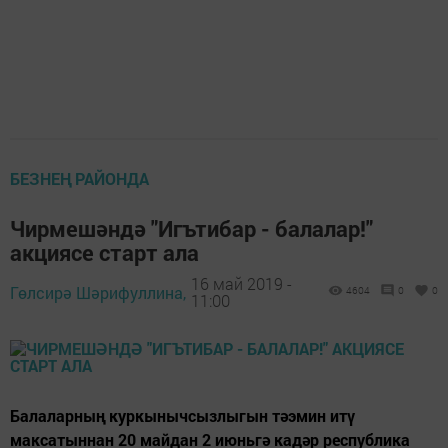
БЕЗНЕҢ РАЙОНДА
Чирмешәндә "Игътибар - балалар!"
акциясе старт ала
16 май 2019 -
Гөлсирә Шәрифуллина,
4604
0
0
11:00
Балаларның куркынычсызлыгын тәэмин итү
максатыннан 20 майдан 2 июньгә кадәр республика