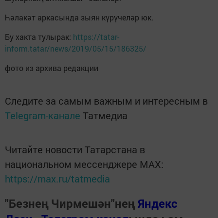
Һәлакәт аркасында зыян күрүчеләр юк.
Бу хакта тулырак:
https://tatar-
inform.tatar/news/2019/05/15/186325/
фото из архива редакции
Следите за самым важным и интересным в
Telegram-канале
Татмедиа
Читайте новости Татарстана в
национальном мессенджере MАХ:
https://max.ru/tatmedia
"Безнең Чирмешән"нең
Яндекс