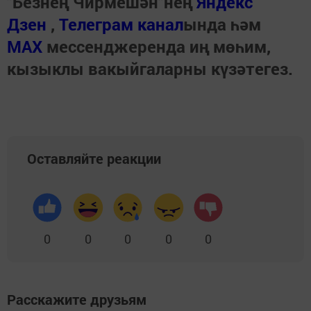
"Безнең Чирмешән"нең
Яндекс
Дзен
,
Телеграм канал
ында һәм
МАХ
мессенджеренда иң мөһим,
кызыклы вакыйгаларны күзәтегез.
Оставляйте реакции
0
0
0
0
0
Расскажите друзьям