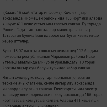
(Казан, 15 май, «Татар-информ»). Көчле яңгыр
аркасында Чирмешән районында 155 йорт яки аларда
яшәүче 411 кеше утсыз һәм газсыз калган. Бу турыда
Россия Гадәттән тыш хәлләр министрлыгының
Татарстан буенча Баш идарәсе матбугат хезмәтендә
хәбәр иттеләр.
Бүген 18.07 сәгатьтә ашыгыч хезмәтнең 112 бердәм
номерына республиканың Чирмешән районы Иске
Үтәмеш авылында Мичурин урамындагы 13 торак
йортны яңгыр суы басуы турында хәбәр килгән.
Янгын сүндерү-коткару гарнизонының оператив
төркеме ачыклаганча, көчле яңгыр яву аркасында,
кырлардан су агып төшкән. Газүткәргеч һәм электр
тапшыру линияләренә зыян килү аркасында 155 торак
йорт газсыз һәм утсыз калган. Аларда 411 кеше яши,
шуларның алтмышы - балалар.