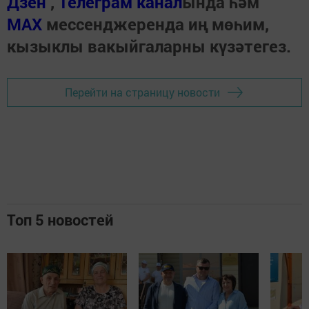
Дзен
,
Телеграм канал
ында һәм
МАХ
мессенджеренда иң мөһим,
кызыклы вакыйгаларны күзәтегез.
Перейти на страницу новости
Топ 5 новостей