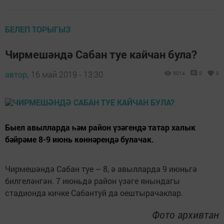
БЕЛЕП ТОРЫГЫЗ
Чирмешәндә Сабан туе кайчан була?
автор,
16 май 2019 - 13:30
5014
0
0
Быел авылларда һәм район үзәгендә татар халык
бәйрәме 8-9 июнь көннәрендә булачак.
Чирмешәндә Сабан туе – 8, ә авылларда 9 июньгә
билгеләнгән. 7 июньдә район үзәге янындагы
стадионда кичке Сабантуй да оештырачаклар.
Фото архивтан