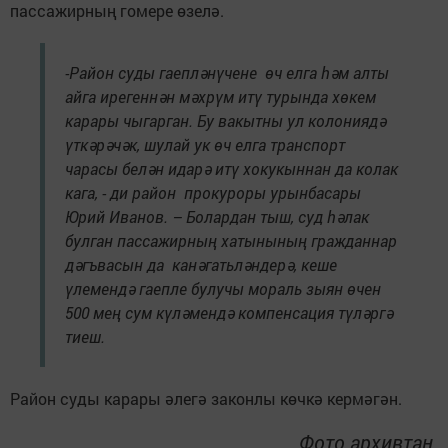
пассажирның гомере өзелә.
-Район суды гаепләнүчене өч елга һәм алты
айга ирегеннән мәхрүм итү турында хөкем
карары чыгарган. Бу вакытны ул колониядә
үткәрәчәк, шулай ук өч елга транспорт
чарасы белән идарә итү хокукыннан да колак
кага, - ди район прокуроры урынбасары
Юрий Иванов. – Болардан тыш, суд һәлак
булган пассажирның хатынының гражданнар
дәгъвасын да канәгатьләндерә, кеше
үлемендә гаепле булучы мораль зыян өчен
500 мең сум күләмендә компенсация түләргә
тиеш.
Район суды карары әлегә законлы көчкә кермәгән.
Фото архивтан