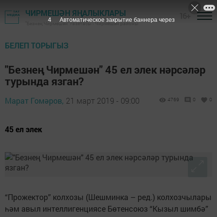
ЧИРМЕШӘН ЯҢАЛЫКЛАРЫ
16+
3
Автоматическое закрытие баннера через
"Безнең Чирмешән" газетасы - Чирмешән районы
БЕЛЕП ТОРЫГЫЗ
"Безнең Чирмешән" 45 ел элек нәрсәләр
турында язган?
Марат Гомәров,
21 март 2019 - 09:00
4769
0
0
45 ел элек
“Прожектор” колхозы (Шешминка – ред.) колхозчылары
һәм авыл интеллигенциясе Бөтенсоюз “Кызыл шимбә”