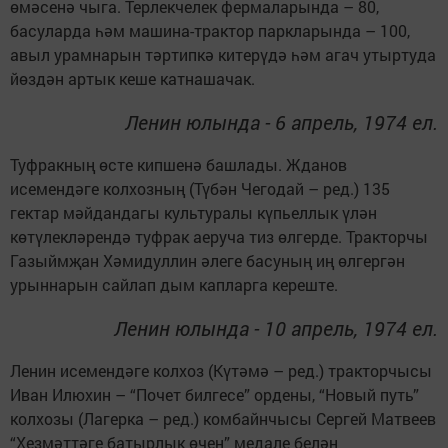
өмәсенә чыга. Терлекчелек фермаларында – 80,
басуларда һәм машина-трактор паркларында – 100,
авыл урамнарын тәртипкә китерүдә һәм агач утыртуда
йөздән артык кеше катнашачак.
Ленин юлында - 6 апрель, 1974 ел.
Туфракның өсте кипшенә башлады. Жданов
исемендәге колхозның (Түбән Чегодай – ред.) 135
гектар мәйдандагы культуралы күпьеллык үлән
көтүлекләрендә туфрак аеруча тиз өлгерде. Тракторчы
Газыймҗан Хәмидуллин әлеге басуның иң өлгергән
урыннарын сайлап дым капларга кереште.
Ленин юлында - 10 апрель, 1974 ел.
Ленин исемендәге колхоз (Күтәмә – ред.) тракторчысы
Иван Илюхин – “Почет билгесе” ордены, “Новый путь”
колхозы (Лагерка – ред.) комбайнчысы Сергей Матвеев
“Хезмәттәге батырлык өчен” медале белән