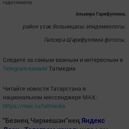
гадәтләнегез.
Альмира Гарифуллина,
район үзәк больницасы эпидемиологы.
Гөлсирә Шәрифуллина фотосы.
Следите за самым важным и интересным в
Telegram-канале
Татмедиа
Читайте новости Татарстана в
национальном мессенджере MАХ:
https://max.ru/tatmedia
"Безнең Чирмешән"нең
Яндекс