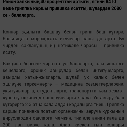
Район халкының 40 проценттан артыгы, ягъни 8410
кеше гриппка каршы прививка ясатты, шулардан 2680
се - балаларга.
Көннәр җылыта башлау белән грипп баш күтәрә,
больницага мөрәҗәгать итүчеләр саны да арта. Бу
чирдән саклануның иң нәтиҗәле чарасы - прививка
ясату.
Вакцина беренче чиратта ул балаларга, олы яшьтәге
кешеләргә, хроник авырулар белән интегүчеләргә,
авырлы хатын-кызларга, шулай ук халык белән
эшләүче төркемнәргә – медицина хезмәткәрләренә,
укытучыларга, студентларга, транспортта һәм хезмәт
күрсәтү өлкәсендә эшләүчеләргә ясала. Ул авыру баш
күтәрергә 2-3 атна кала алдан кадалырга тиеш. Гриппка
каршы прививка ясатып организмны аеруча куркыныч
вируслардан сакларга мөмкин, тик әле аннан кала да
200 ләп вирус кала. Алар кискен тын юллары