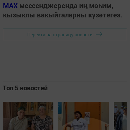
МАХ
мессенджеренда иң мөһим,
кызыклы вакыйгаларны күзәтегез.
Перейти на страницу новости
Топ 5 новостей