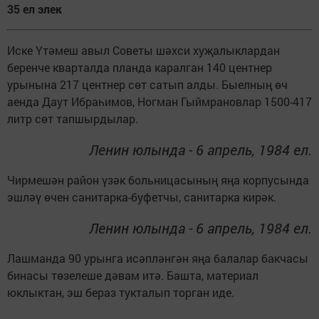
35 ел элек
Иске Үтәмеш авыл Советы шәхси хуҗалыклардан
беренче кварталда планда каралган 140 центнер
урынына 217 центнер сөт сатып алды. Быелның өч
аенда Даут Ибраһимов, Ногман Гыймрановлар 1500-417
литр сөт тапшырдылар.
Ленин юлында - 6 апрель, 1984 ел.
Чирмешән район үзәк больницасының яңа корпусында
эшләү өчен санитарка-буфетчы, санитарка кирәк.
Ленин юлында - 6 апрель, 1984 ел.
Лашманда 90 урынга исәпләнгән яңа балалар бакчасы
бинасы төзелеше дәвам итә. Башта, материал
юклыктан, эш бераз тукталып торган иде.