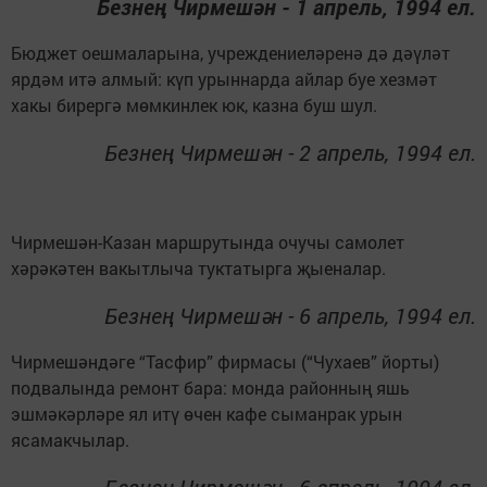
Безнең Чирмешән - 1 апрель, 1994 ел.
Бюджет оешмаларына, учреждениеләренә дә дәүләт
ярдәм итә алмый: күп урыннарда айлар буе хезмәт
хакы бирергә мөмкинлек юк, казна буш шул.
Безнең Чирмешән - 2 апрель, 1994 ел.
Чирмешән-Казан маршрутында очучы самолет
хәрәкәтен вакытлыча туктатырга җыеналар.
Безнең Чирмешән - 6 апрель, 1994 ел.
Чирмешәндәге “Тасфир” фирмасы (“Чухаев” йорты)
подвалында ремонт бара: монда районның яшь
эшмәкәрләре ял итү өчен кафе сыманрак урын
ясамакчылар.