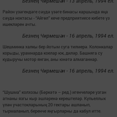
Безнең Чирмешән - 13 апрель, 1994 ел.
Район үзәгендәге сәүдә үзәге бинасы каршында яңа
сәүдә ноктасы - “Айгөл” кече предприятиесе кибете үз
ишекләрен ачты.
Безнең Чирмешән - 16 апрель, 1994 ел.
Шешминка халкы бер йотым суга тилмерә. Колонкалар
корыды, урамнарда коелар юк, диләр. Башняга су
кудыручы мотор янган, аны юнәтә алмаганнар.
Безнең Чирмешән - 16 апрель, 1994 ел.
“Шушма” колхозы (Бәркәтә – ред.) игенчеләре узган
атнаны язгы кыр эшләренә керештеләр. Күпьеллык
үлән участокларының 20 гектары ашланып,
тырмаланып, беренче яңгырларны да кабул итте.