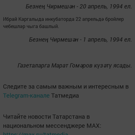
Безнең Чирмешән - 20 апрель, 1994 ел.
Ибрай Каргалыда инкубаторда 22 апрельдә бройлер
чебешләр чыга башлый.
Безнең Чирмешән - 1 апрель, 1994 ел.
Газеталарга Марат Гомәров күзәтү ясады.
Следите за самым важным и интересным в
Telegram-канале
Татмедиа
Читайте новости Татарстана в
национальном мессенджере MАХ:
https://max.ru/tatmedia