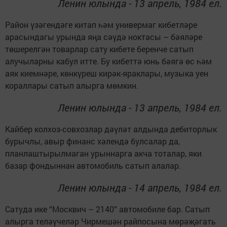
Ленин юлында - 13 апрель, 1984 ел.
Район үзәгендәге китап һәм универмаг кибетләре
арасындагы урында яңа сәүдә ноктасы – бәяләре
төшерелгән товарлар сату кибете беренче сатып
алучыларны кабул итте. Бу кибеттә юнь бәягә өс һәм
аяк киемнәре, көнкүреш кирәк-яраклары, музыка уен
кораллары сатып алырга мөмкин.
Ленин юлында - 13 апрель, 1984 ел.
Кайбер колхоз-совхозлар дәүләт алдында дебиторлык
бурычлы, авыр финанс хәлендә булсалар да,
планлаштырылмаган урыннарга акча тоталар, яки
базар фондыннан автомобиль сатып алалар.
Ленин юлында - 14 апрель, 1984 ел.
Сатуда ике “Москвич – 2140” автомобиле бар. Сатып
алырга теләүчеләр Чирмешән райпосына мөрәҗәгать