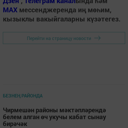
Дзен
,
Телеграм канал
ында һәм
МАХ
мессенджеренда иң мөһим,
кызыклы вакыйгаларны күзәтегез.
Перейти на страницу новости
БЕЗНЕҢ РАЙОНДА
Чирмешән районы мәктәпләрендә
белем алган өч укучы кабат сынау
бирәчәк