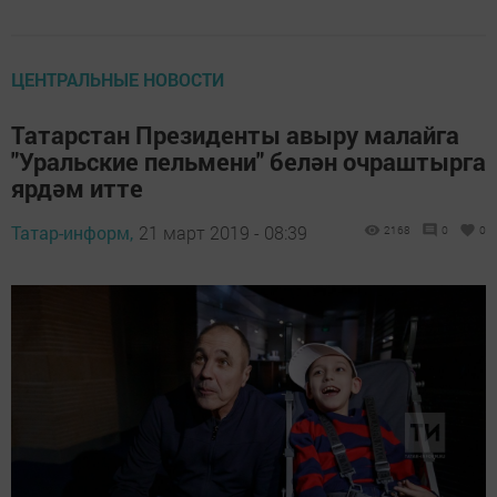
ЦЕНТРАЛЬНЫЕ НОВОСТИ
Татарстан Президенты авыру малайга
"Уральские пельмени" белән очраштырга
ярдәм итте
Татар-информ,
21 март 2019 - 08:39
2168
0
0