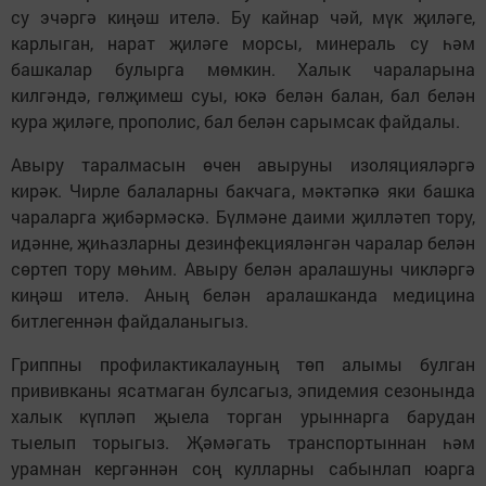
су эчәргә киңәш ителә. Бу кайнар чәй, мүк җиләге,
карлыган, нарат җиләге морсы, минераль су һәм
башкалар булырга мөмкин. Халык чараларына
килгәндә, гөлҗимеш суы, юкә белән балан, бал белән
кура җиләге, прополис, бал белән сарымсак файдалы.
Авыру таралмасын өчен авыруны изоляцияләргә
кирәк. Чирле балаларны бакчага, мәктәпкә яки башка
чараларга җибәрмәскә. Бүлмәне даими җилләтеп тору,
идәнне, җиһазларны дезинфекцияләнгән чаралар белән
сөртеп тору мөһим. Авыру белән аралашуны чикләргә
киңәш ителә. Аның белән аралашканда медицина
битлегеннән файдаланыгыз.
Гриппны профилактикалауның төп алымы булган
прививканы ясатмаган булсагыз, эпидемия сезонында
халык күпләп җыела торган урыннарга барудан
тыелып торыгыз. Җәмәгать транспортыннан һәм
урамнан кергәннән соң кулларны сабынлап юарга