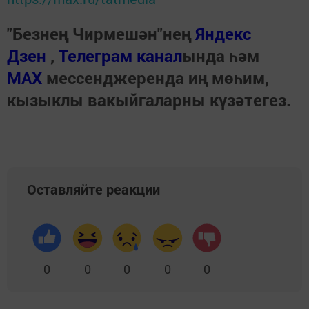
"Безнең Чирмешән"нең
Яндекс
Дзен
,
Телеграм канал
ында һәм
МАХ
мессенджеренда иң мөһим,
кызыклы вакыйгаларны күзәтегез.
Оставляйте реакции
0
0
0
0
0