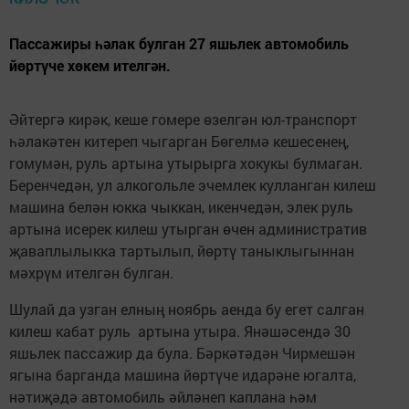
Пассажиры һәлак булган 27 яшьлек автомобиль
йөртүче хөкем ителгән.
Әйтергә кирәк, кеше гомере өзелгән юл-транспорт
һәлакәтен китереп чыгарган Бөгелмә кешесенең,
гомумән, руль артына утырырга хокукы булмаган.
Беренчедән, ул алкогольле эчемлек кулланган килеш
машина белән юкка чыккан, икенчедән, элек руль
артына исерек килеш утырган өчен административ
җаваплылыкка тартылып, йөртү таныклыгыннан
мәхрүм ителгән булган.
Шулай да узган елның ноябрь аенда бу егет салган
килеш кабат руль артына утыра. Янәшәсендә 30
яшьлек пассажир да була. Бәркәтәдән Чирмешән
ягына барганда машина йөртүче идарәне югалта,
нәтиҗәдә автомобиль әйләнеп каплана һәм