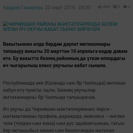
Кадрия Гамирова,
20 март 2019 - 09:00
4628
0
0
Вакытыннан алда бердәм дәүләт имтиханнары
тапшыру вакыты 20 марттан 10 апрельгә кадәр дәвам
итә. Бу вакытта безнең районның да үткән еллардагы
өч чыгарылыш класс укучысы кабат сынала.
Республикада ике (Казанда һәм Яр Чаллыда) имтихан
кабул итү пункты эшли. Безнең укучылар
имтиханнарны Яр Чаллыда тапшырачак.
Өч укучы да Чирмешән мәктәпләреннән: берсе -
математиканы профиль дәрәҗәдә, икенчесе – инглиз
теле (телдән һәм язма) һәм рус әдәбиятыннан, тагын
бер якташыбыз химия һәм биологиядән имтихан