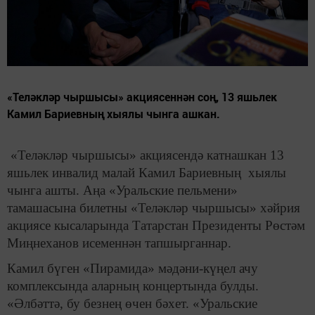
«Теләкләр чыршысы» акциясеннән соң, 13 яшьлек
Камил Бариевның хыялы чынга ашкан.
«Теләкләр чыршысы» акциясендә катнашкан 13
яшьлек инвалид малай Камил Бариевның хыялы
чынга ашты. Аңа «Уральские пельмени»
тамашасына билетны «Теләкләр чыршысы» хәйрия
акциясе кысаларында Татарстан Президенты Рөстәм
Миңнеханов исеменнән тапшырганнар.
Камил бүген «Пирамида» мәдәни-күңел ачу
комплексында аларның концертында булды.
«Әлбәттә, бу безнең өчен бәхет. «Уральские