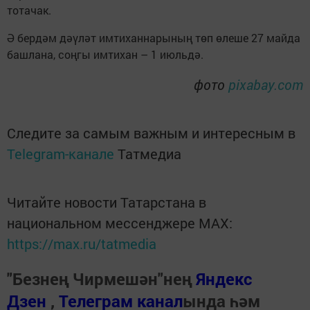
тотачак.
Ә бердәм дәүләт имтиханнарының төп өлеше 27 майда
башлана, соңгы имтихан – 1 июльдә.
фото
pixabay.com
Следите за самым важным и интересным в
Telegram-канале
Татмедиа
Читайте новости Татарстана в
национальном мессенджере MАХ:
https://max.ru/tatmedia
"Безнең Чирмешән"нең
Яндекс
Дзен
,
Телеграм канал
ында һәм