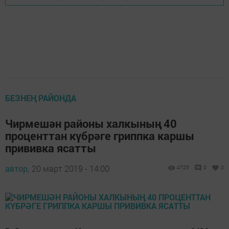
БЕЗНЕҢ РАЙОНДА
Чирмешән районы халкының 40
проценттан күбрәге гриппка каршы
прививка ясатты
автор,
20 март 2019 - 14:00
4725
0
0