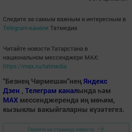
Следите за самым важным и интересным в
Telegram-канале
Татмедиа
Читайте новости Татарстана в
национальном мессенджере MАХ:
https://max.ru/tatmedia
"Безнең Чирмешән"нең
Яндекс
Дзен
,
Телеграм канал
ында һәм
МАХ
мессенджеренда иң мөһим,
кызыклы вакыйгаларны күзәтегез.
Перейти на страницу новости