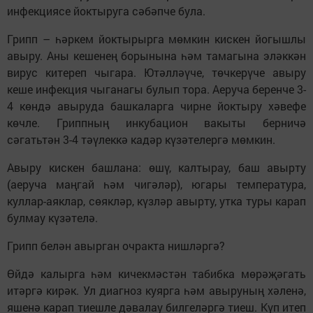
инфекциясе йоктыруга сәбәпче була.
Грипп – һәркем йоктырырга мөмкин кискен йогышлы
авыру. Аны кешенең борынына һәм тамагына эләккән
вирус китереп чыгара. Ютәлләүче, төчкерүче авыру
кеше инфекция чыганагы булып тора. Аеруча беренче 3-
4 көндә авыруда башкаларга чирне йоктыру хәвефе
көчле. Гриппның инкубацион вакыты берничә
сәгатьтән 3-4 тәүлеккә кадәр күзәтелергә мөмкин.
Авыру кискен башлана: өшү, калтырау, баш авырту
(аеруча маңгай һәм чигәләр), югары температура,
куллар-аяклар, сөякләр, күзләр авырту, утка туры карап
булмау күзәтелә.
Грипп белән авырган очракта нишләргә?
Өйдә калырга һәм кичекмәстән табибка мөрәҗәгать
итәргә кирәк. Ул диагноз куярга һәм авыруның хәленә,
яшенә карап тиешле дәвалау билгеләргә тиеш. Күп итеп