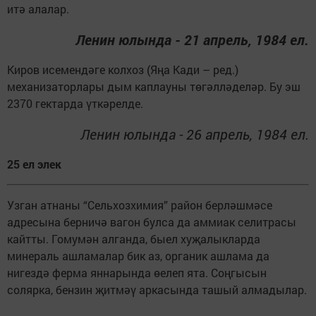
итә алалар.
Ленин юлында - 21 апрель, 1984 ел.
Киров исемендәге колхоз (Яңа Кади – ред.)
механизаторлары дым каплауны төгәлләделәр. Бу эш
2370 гектарда үткәрелде.
Ленин юлында - 26 апрель, 1984 ел.
25 ел элек
Узган атнаны “Сельхозхимия” район берләшмәсе
адресына берничә вагон булса да аммиак селитрасы
кайтты. Гомумән алганда, быел хуҗалыкларда
минераль ашламалар бик аз, органик ашлама да
нигездә ферма яннарында өелеп ята. Соңгысын
солярка, бензин җитмәү аркасында ташый алмадылар.