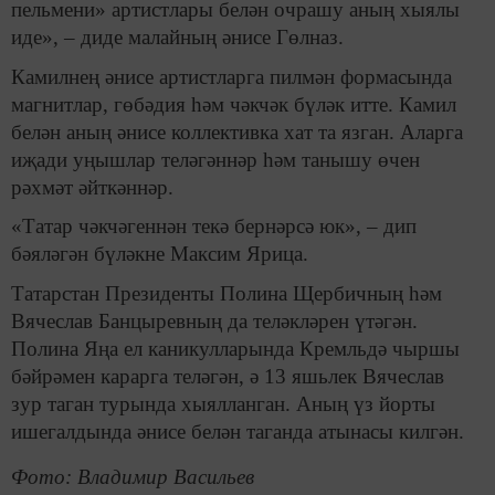
пельмени» артистлары белән очрашу аның хыялы
иде», – диде малайның әнисе Гөлназ.
Камилнең әнисе артистларга пилмән формасында
магнитлар, гөбәдия һәм чәкчәк бүләк итте. Камил
белән аның әнисе коллективка хат та язган. Аларга
иҗади уңышлар теләгәннәр һәм танышу өчен
рәхмәт әйткәннәр.
«Татар чәкчәгеннән текә бернәрсә юк», – дип
бәяләгән бүләкне Максим Ярица.
Татарстан Президенты Полина Щербичның һәм
Вячеслав Банцыревның да теләкләрен үтәгән.
Полина Яңа ел каникулларында Кремльдә чыршы
бәйрәмен карарга теләгән, ә 13 яшьлек Вячеслав
зур таган турында хыялланган. Аның үз йорты
ишегалдында әнисе белән таганда атынасы килгән.
Фото: Владимир Васильев