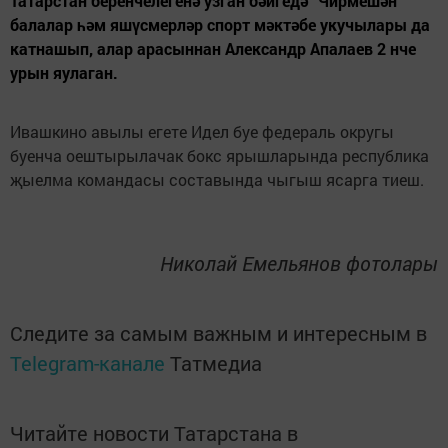
Татарстан беренчелегенә узган бәйгедә “Чирмешән”
балалар һәм яшүсмерләр спорт мәктәбе укучылары да
катнашып, алар арасыннан Александр Апалаев 2 нче
урын яулаган.
Ивашкино авылы егете Идел буе федераль округы
буенча оештырылачак бокс ярышларында республика
җыелма командасы составында чыгыш ясарга тиеш.
Николай Емельянов фотолары
Следите за самым важным и интересным в
Telegram-канале
Татмедиа
Читайте новости Татарстана в