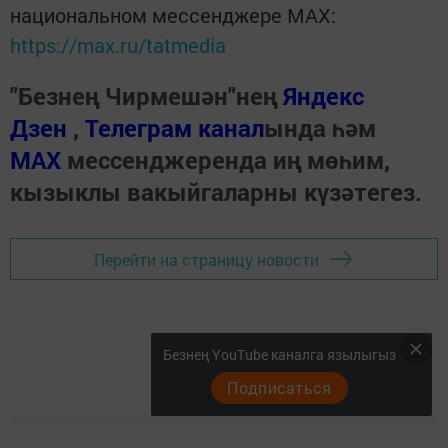
национальном мессенджере MАХ:
https://max.ru/tatmedia
"Безнең Чирмешән"нең
Яндекс
Дзен
,
Телеграм канал
ында һәм
МАХ
мессенджеренда иң мөһим,
кызыклы вакыйгаларны күзәтегез.
Перейти на страницу новости
Безнең YouTube каналга язылыгыз
Подписаться