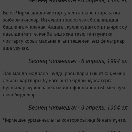
Безнең Чирмешән - 6 апрель, 1994 ел.
Быел Чирмешәндә чистарту челтәрләрен хәрәкәткә
җибәрмәкчеләр. Иң әүвәл трасса үзәк больницадан
башлангыч алачак. Андагы, кулланудан соң, пычрак су
авылдан читтә, көнбатыш якка төзелгән пунктка –
чистарту корылмасына агып төшәчәк һәм фильтрлар
аша узучак.
Безнең Чирмешән - 6 апрель, 1994 ел.
Лашманда мәдрәсә булдырасыларын ишеткәч, Әмир
авылы картлары бу изге эштә ярдәм күрсәтергә
булдылар: күршеләренә мәчет фондыннан 50 мең сум
акча бирделәр.
Безнең Чирмешән - 9 апрель, 1994 ел.
Чирмешән урманчылыгы конторасы яңа бинага күчте.