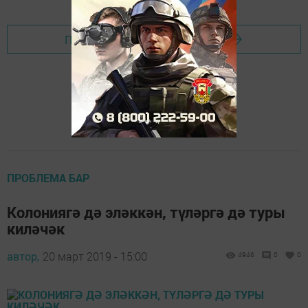
Перейти на страницу новости
ПРОБЛЕМА БАР
Колониягә дә эләккән, түләргә дә туры
киләчәк
автор,
20 март 2019 - 15:00
4946
0
0