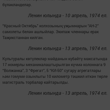
бүләкләнделәр.
Ленин юлында - 10 апрель, 1974 ел.
“Красный Октябрь” колхозының уҗымнарын “АН-2”
самолеты белән ашлыйлар. Экипаж членнары ерак
Таҗикстаннан килгән.
Ленин юлында - 13 апрель, 1974 ел.
Культуралы көтүлекләр мәйданын күбәйтү максатында
17 номерлы механикалаштырылган күчмә колоннага 9
“Волжанка”, 3 “Фрегат”, 5 “КИ-50” сугару агрегатлары
һәм гомуми озынлыгы 10 километр тәшкил иткән төрле
магистраль торбалар кайтарылды.
Ленин юлында - 13 апрель, 1974 ел.