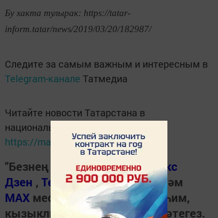
Бу хакта тулырак: https://tatar-
inform.tatar/news/2019/03/20/182987/
Следите за самым важным и интересным в
Telegram-канале
Татмедиа
Читайте новости Татарстана в
национальном мессенджере MАХ:
https://max.ru/tatmedia
"Безнең Чирмешән"нең
Яндекс
Дзен
,
Телеграм канал
ында һәм
МАХ
мессенджеренда иң мөһим,
кызыклы вакыйгаларны күзәтегез.