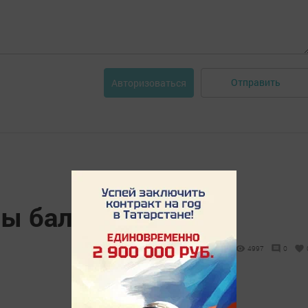
Отправить
Авторизоваться
ы бал
4997
0