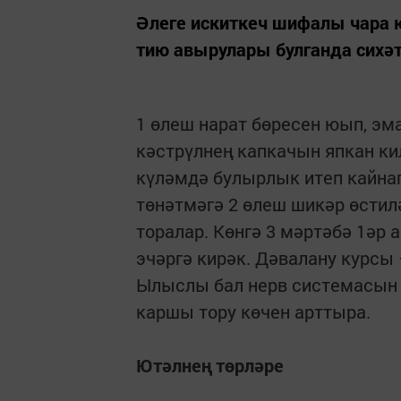
Әлеге искиткеч шифалы чара ю
тию авырулары булганда сихәт
1 өлеш нарат бөресен юып, эмал
кәстрүлнең капкачын япкан ки
күләмдә булырлык итеп кай­наг
төнәтмәгә 2 өлеш шикәр өстил
торалар. Көнгә 3 мәртәбә 1әр 
эчәргә кирәк. Дәвалану курсы –
Ылыслы бал нерв системасын
каршы тору көчен арттыра.
Ютәлнең төрләре