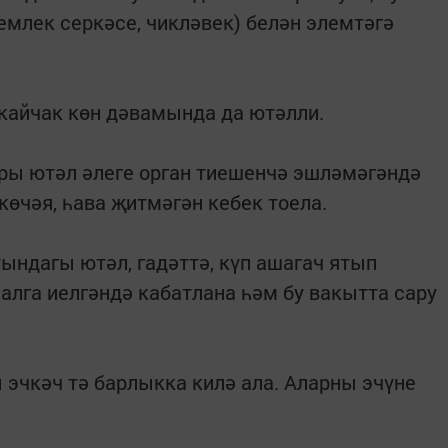
үсемлек серкәсе, чикләвек) белән элемтәгә
 кайчак көн дәва­мында да ютәлли.
оры ютәл әлеге орган тиешенчә эшләмә­гәндә
көчәя, һава җитмәгән кебек тоела.
ндагы ютәл, гадәттә, күп ашагач ятып
алга иелгәндә кабатлана һәм бу вакытта сару
 эчкәч тә барлыкка килә ала. Аларны эчүне