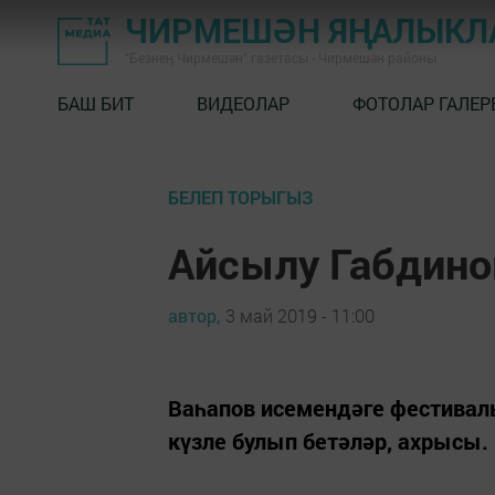
ЧИРМЕШӘН ЯҢАЛЫКЛ
"Безнең Чирмешән" газетасы - Чирмешән районы
БАШ БИТ
ВИДЕОЛАР
ФОТОЛАР ГАЛЕР
БЕЛЕП ТОРЫГЫЗ
Айсылу Габдино
автор,
3 май 2019 - 11:00
Ваһапов исемендәге фестивал
күзле булып бетәләр, ахрысы.