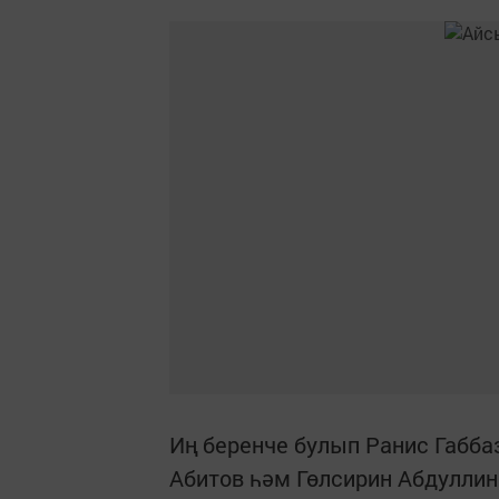
Иң беренче булып Ранис Габбаз
Абитов һәм Гөлсирин Абдуллин