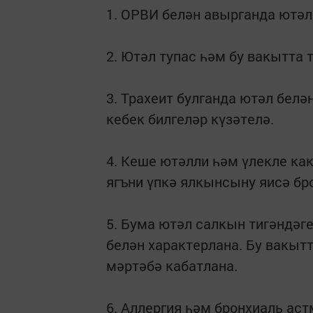
1. ОРВИ белән авырганда ютәл 
2. Ютәл тупас һәм бу вакытта
3. Трахеит булганда ютәл бел
кебек билгеләр күзәтелә.
4. Кеше ютәлли һәм үлекле ка
ягъни үпкә ялкынсыну яисә бр
5. Бума ютәл салкын тигәндәг
белән характерлана. Бу вакытт
мәртәбә кабатлана.
6. Аллергия һәм бронхиаль аст