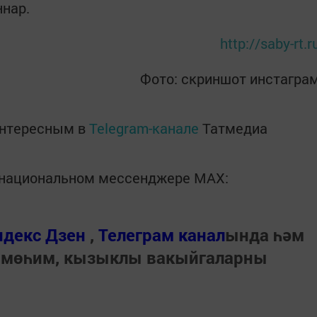
ннар.
http://saby-rt.r
Фото: скриншот инстагра
интересным в
Telegram-канале
Татмедиа
в национальном мессенджере MАХ:
ндекс Дзен
,
Телеграм канал
ында һәм
 мөһим, кызыклы вакыйгаларны