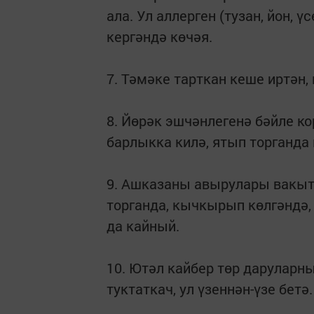
ала. Ул аллерген (тузан, йон, 
кергәндә көчәя.
7. Тәмәке тарткан кеше иртән,
8. Йөрәк эшчәнлегенә бәйле к
барлыкка килә, ятып торганда 
9. Ашказаны авырулары вакыты
торганда, кычкырып көлгәндә, 
да кайный.
10. Ютәл кайбер төр даруларны
туктаткач, ул үзеннән-үзе бетә.