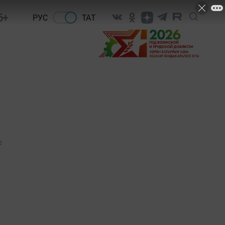
6+
РУС
ТАТ
0