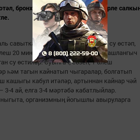
тәл, бронхит, трахеит һәм башка төрле салкы
ле.
ь са­вытка салалар. 3 өлеш салкын су өс­тәп,
леш 20 минут кайнаталар. Төнәтмә баш­лангыч
ан су өстиләр. Суынгач, сөзеп, 1 өлеш
әр һәм тагын кайнатып чыгаралар, болгатып
аш кашыгы кабул итәләр, артыннан кайнар чәй
 3-4 ай, елга 3-4 мәртәбә кабатлыйлар.
 ныгыта, организмның йогышлы авыруларга