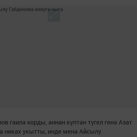
ов гаилә корды, аннан күптән түгел генә Азат
а никах укытты, инде менә Айсылу