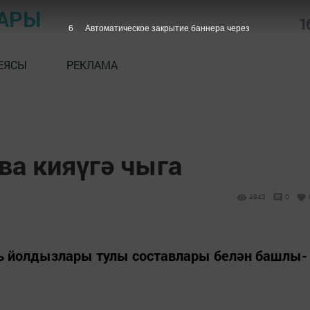
АРЫ
1
5
Автоматическое закрытие баннера через
ЕЯСЫ
РЕКЛАМА
ва кияүгә чыга
4943
0
ь йолдызлары тулы составлары белән башлы-