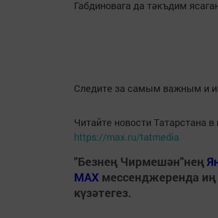
Габдиновага да тәкъдим ясага
Следите за самым важным и 
Читайте новости Татарстана 
https://max.ru/tatmedia
"Безнең Чирмешән"нең
Я
МАХ
мессенджеренда иң
күзәтегез.