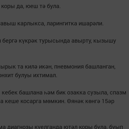
коры да, юеш тә була.
 тавыш карлыкса, ларингитка ишарәли.
ән бергә күкрәк турысында авырту, кызышу
кырык та килә икән, пневмония башланган,
онхит булуы ихтимал.
е кебек башлана һәм бик озакка сузыла, спазм
а кеше косарга мөмкин. Өянәк көнгә 15әр
ма диагнозы куелганда ютәл коры була, буып