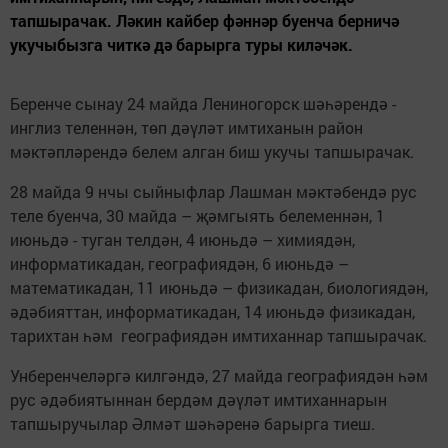
тапшырачак. Ләкин кайбер фәннәр буенча берничә
укучыбызга читкә дә барырга туры киләчәк.
Беренче сынау 24 майда Лениногорск шәһәрендә -
инглиз теленнән, төп дәүләт имтиханын район
мәктәпләрендә белем алган биш укучы тапшырачак.
28 майда 9 нчы сыйныфлар Лашман мәктәбендә рус
теле буенча, 30 майда – җәмгыять белеменнән, 1
июньдә - туган телдән, 4 июньдә – химиядән,
информатикадан, географиядән, 6 июньдә –
математикадан, 11 июньдә – физикадан, биологиядән,
әдәбияттан, информатикадан, 14 июньдә физикадан,
тарихтан һәм географиядән имтиханнар тапшырачак.
Унберенчеләргә килгәндә, 27 майда географиядән һәм
рус әдәбиятыннан бердәм дәүләт имтиханнарын
тапшыручылар Әлмәт шәһәренә барырга тиеш.