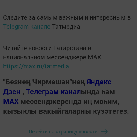
Следите за самым важным и интересным в
Telegram-канале
Татмедиа
Читайте новости Татарстана в
национальном мессенджере MАХ:
https://max.ru/tatmedia
"Безнең Чирмешән"нең
Яндекс
Дзен
,
Телеграм канал
ында һәм
МАХ
мессенджеренда иң мөһим,
кызыклы вакыйгаларны күзәтегез.
Перейти на страницу новости