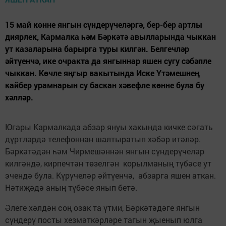
15 май көнне янгын сүндерүчеләргә, бер-бер артлы
диярлек, Кармалка һәм Бәркәтә авылларында чыккан
ут казаларына барырга туры килгән. Белгечләр
әйтүенчә, ике очракта да янгыннар яшен сугу сәбәпле
чыккан. Көчле яңгыр вакытында Иске Үтәмешнең
кайбер урамнарын су баскан хәвефле көнне була бу
хәлләр.
Югары Кармалкада абзар януы хакында кичке сәгать
дүртләрдә телефоннан шалтыратып хәбәр итәләр.
Бәркәтәдән һәм Чирмешәннән янгын сүндерүчеләр
килгәндә, кирпечтән төзелгән корылманың түбәсе ут
эчендә була. Күрүчеләр әйтүенчә, абзарга яшен аткан.
Нәтиҗәдә аның түбәсе янып бетә.
Әлеге хәлдән соң озак та үтми, Бәркәтәдәге янгын
сүндерү посты хезмәткәрләре тагын җыенып юлга