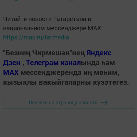
Читайте новости Татарстана в
национальном мессенджере MАХ:
https://max.ru/tatmedia
"Безнең Чирмешән"нең
Яндекс
Дзен
,
Телеграм канал
ында һәм
МАХ
мессенджеренда иң мөһим,
кызыклы вакыйгаларны күзәтегез.
Перейти на страницу новости