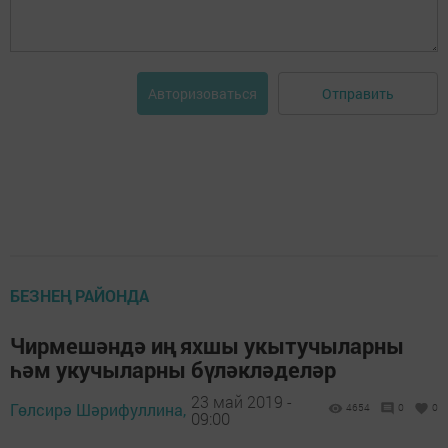
Отправить
Авторизоваться
БЕЗНЕҢ РАЙОНДА
Чирмешәндә иң яхшы укытучыларны
һәм укучыларны бүләкләделәр
23 май 2019 -
Гөлсирә Шәрифуллина,
4654
0
0
09:00