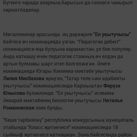
Бүгенге чарада аларның барысын да сәхнәгә чакырып
хөрмәтләделәр.
Мөгаллимнәр арасында иң дәрәҗәле
“Ел укытучысы”
бәйгесе өч номинациядә узган.
“Педагогик дебют”
номинациясе яңа булуына карамастан, ул бик популяр.
Анда катнашу өчен педагогик стажның өч елдан да
артык булмавы шарт итеп билгеләнгән. Әлеге
номинациядә Югары Кәминкә мәктәбе укытучысы
Лилия Мисбахова
җиңгән, "Татар теле һәм әдәбияты
укытучысы" номинациясендә Кармыштан
Фирүзә
Юнысова
бүләкләнде. “Ел укытучысы” исеменә
Әккәрәй мәктәбенең биология укытучысы
Наталья
Романовская
лаек булды.
"Кеше тәрбияләү" республика конкурсының муниципаль
этабында "Класс җитәкчесе" номинациясендә 18
сыйныф җитәкчесе катнашкан. Зона бәйгесендә район