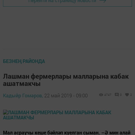
Перейти на страницу новости
БЕЗНЕҢ РАЙОНДА
Лашман фермерлары малларына кабак
ашатмакчы
Кадыйр Гомәров,
22 май 2019 - 09:00
4747
0
2
Мал асраучы кеше бәйләп куелган сыман. –Ә мин алай