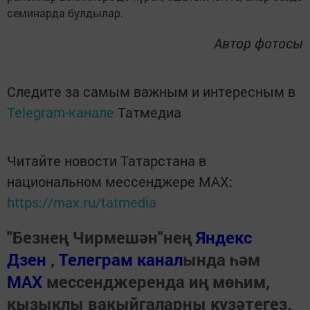
семинарда булдылар.
Автор фотосы
Следите за самым важным и интересным в
Telegram-канале
Татмедиа
Читайте новости Татарстана в
национальном мессенджере MАХ:
https://max.ru/tatmedia
"Безнең Чирмешән"нең
Яндекс
Дзен
,
Телеграм канал
ында һәм
МАХ
мессенджеренда иң мөһим,
кызыклы вакыйгаларны күзәтегез.