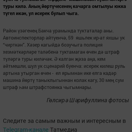
туры килә. Аның йөртүчесенең качарга омтылуы юкка
түгел икән, ул исерек булып чыга.
Район үзәгенең Бакча урамында туктаталар аны.
Автоинспекторлар әйтүенчә, 59 яшьлек ир-ат яхшы ук
“чирткән”. Хәзер кагыйдә бозучыга полиция
хезмәткәрләре таләбенә туктамаган өчен дә штраф
түләргә туры киләчәк. Ә калган җәза аңа, кем
әйтмешли, шул ук сценарий буенча: исерек килеш руль
артына утырган өчен - ел ярымнан ике елга кадәр
машина йөртү таныклыгыннан колак кагу, 30 мең сум
штраф һәм штрафстоянка чыгымнары.
Гөлсирә Шәрифуллина фотосы
Следите за самым важным и интересным в
Telegram-канале
Татмедиа