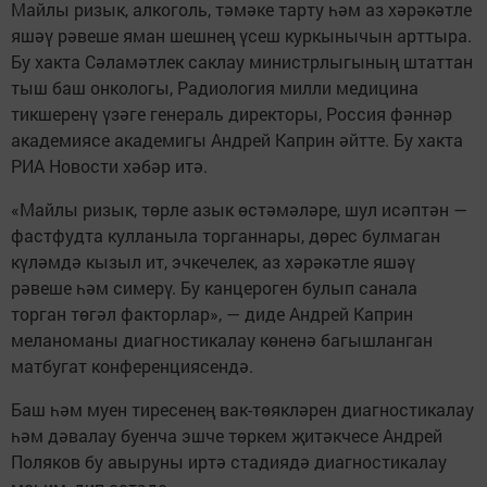
Майлы ризык, алкоголь, тәмәке тарту һәм аз хәрәкәтле
яшәү рәвеше яман шешнең үсеш куркынычын арттыра.
Бу хакта Сәламәтлек саклау министрлыгының штаттан
тыш баш онкологы, Радиология милли медицина
тикшеренү үзәге генераль директоры, Россия фәннәр
академиясе академигы Андрей Каприн әйтте. Бу хакта
РИА Новости хәбәр итә.
«Майлы ризык, төрле азык өстәмәләре, шул исәптән —
фастфудта кулланыла торганнары, дөрес булмаган
күләмдә кызыл ит, эчкечелек, аз хәрәкәтле яшәү
рәвеше һәм симерү. Бу канцероген булып санала
торган төгәл факторлар», — диде Андрей Каприн
меланоманы диагностикалау көненә багышланган
матбугат конференциясендә.
Баш һәм муен тиресенең вак-төякләрен диагностикалау
һәм дәвалау буенча эшче төркем җитәкчесе Андрей
Поляков бу авыруны иртә стадиядә диагностикалау