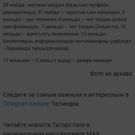
29 майда - математикадан (база һәм профиль
дәрәҗәсендә), 31 майда – тарихтан һәм химиядән, 3
июньдә – рус теленнән, 5 июньдә – чит телдән (язма)
һәм физикадан, 7 июньдә – чит телдән (Әлмәттә), 10
июньдә – җәмгыять белеменнән, 13 июньдә -
биологиядән, информатикадан имтиханнарны үзебездә
- Лашманда тапшырачаклар.
17 июньнән – 2 июльгә кадәр – резерв көннәре.
Фото из архива
Следите за самым важным и интересным в
Telegram-канале
Татмедиа
Читайте новости Татарстана в
национальном мессенджере MАХ: