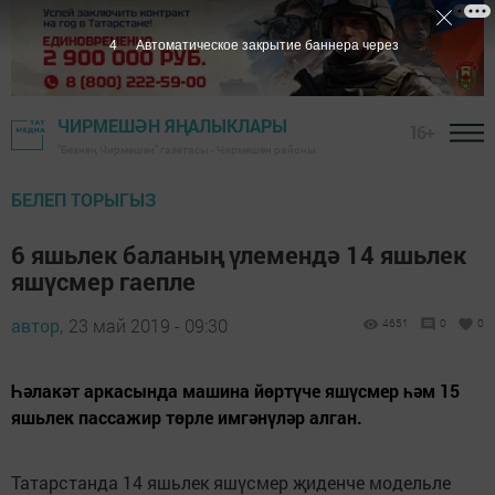
3
Автоматическое закрытие баннера через
ЧИРМЕШӘН ЯҢАЛЫКЛАРЫ
16+
"Безнең Чирмешән" газетасы - Чирмешән районы
БЕЛЕП ТОРЫГЫЗ
6 яшьлек баланың үлемендә 14 яшьлек
яшүсмер гаепле
автор,
23 май 2019 - 09:30
4651
0
0
Һәлакәт аркасында машина йөртүче яшүсмер һәм 15
яшьлек пассажир төрле имгәнүләр алган.
Татарстанда 14 яшьлек яшүсмер җиденче модельле