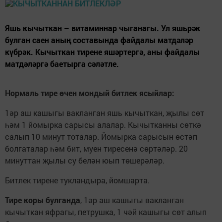
Яшь кычыткан – витаминнар чыганагы. Ул яшьрәк
булган саен аның составында файдалы матдәләр
күбрәк. Кычыткан тирене яшәртергә, аны файдалы
матдәләргә баетырга сәләтле.
Нормаль тире өчен мондый битлек ясыйлар:
1әр аш кашыгы вакланган яшь кычыткан, җылы сөт
һәм 1 йомырка сарысы алалар. Кычытканны сөткә
салып 10 минут тоталар. Йомырка сарысын өстәп
болгаталар һәм бит, муен тиресенә сөртәләр. 20
минуттан җылы су белән юып төшерәләр.
Битлек тирене тукландыра, йомшарта.
Тире коры булганда
, 1әр аш кашыгы вак­ланган
кычыткан яфрагы, петрушка, 1 чәй кашыгы сөт алып