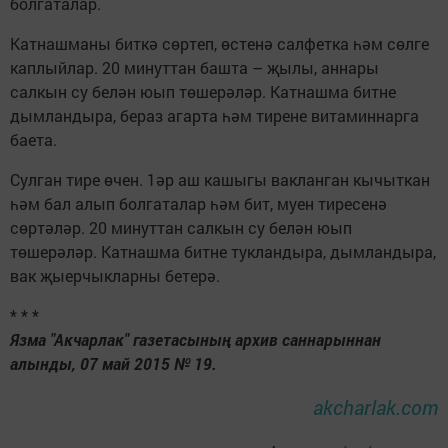
болгаталар.
Катнашманы биткә сөртеп, өстенә салфетка һәм сөлге
каплыйлар. 20 минуттан башта – җылы, аннары
салкын су белән юып төшерәләр. Катнашма битне
дымландыра, бераз агарта һәм тирене витаминнарга
баета.
Сулган тире өчен. 1әр аш кашыгы вакланган кычыткан
һәм бал алып болгаталар һәм бит, муен тиресенә
сөртәләр. 20 минуттан салкын су белән юып
төшерәләр. Катнашма битне тукландыра, дымландыра,
вак җыерчыкларны бетерә.
* * *
Язма "Акчарлак" газетасының архив саннарыннан
алынды, 07 май 2015 № 19.
akcharlak.com