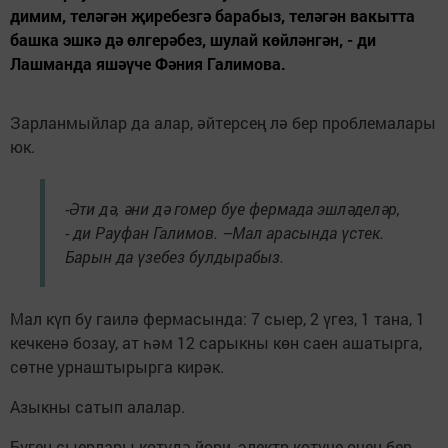
димим, теләгән җиребезгә барабыз, теләгән вакытта
башка эшкә дә өлгерәбез, шулай көйләнгән, - ди
Лашманда яшәүче Фәния Галимова.
Зарланмыйлар да алар, әйтерсең лә бер проблемалары
юк.
-Әти дә, әни дә гомер буе фермада эшләделәр,
- ди Рауфан Галимов. –Мал арасында үстек.
Барын да үзебез булдырабыз.
Мал күп бу гаилә фермасында: 7 сыер, 2 үгез, 1 тана, 1
кечкенә бозау, ат һәм 12 сарыкны көн саен ашатырга,
сөтне урнаштырырга кирәк.
Азыкны сатып алалар.
Бүген сыерлары көтүдә йөри, электр көтүче өчен бер