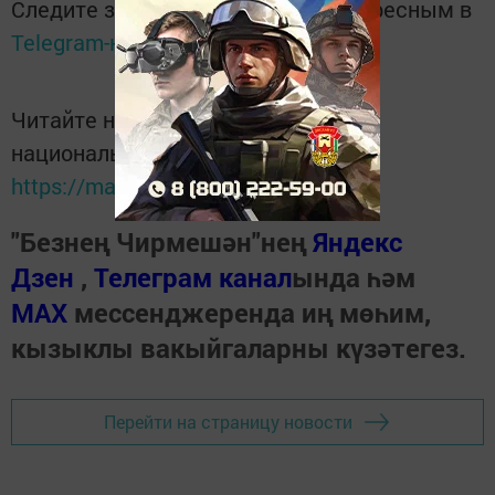
Следите за самым важным и интересным в
Telegram-канале
Татмедиа
Читайте новости Татарстана в
национальном мессенджере MАХ:
https://max.ru/tatmedia
"Безнең Чирмешән"нең
Яндекс
Дзен
,
Телеграм канал
ында һәм
МАХ
мессенджеренда иң мөһим,
кызыклы вакыйгаларны күзәтегез.
Перейти на страницу новости