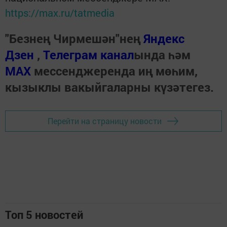
https://max.ru/tatmedia
"Безнең Чирмешән"нең
Яндекс
Дзен
,
Телеграм канал
ында һәм
МАХ
мессенджеренда иң мөһим,
кызыклы вакыйгаларны күзәтегез.
Перейти на страницу новости
Топ 5 новостей