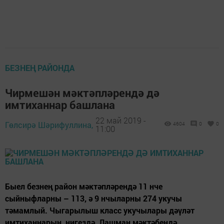
БЕЗНЕҢ РАЙОНДА
Чирмешән мәктәпләрендә дә
имтиханнар башлана
22 май 2019 -
Гөлсирә Шәрифуллина,
4604
0
0
11:00
Быел безнең район мәктәпләрендә 11 нче
сыйныфларны – 113, ә 9 нчыларны 274 укучы
тәмамлый. Чыгарылыш класс укучылары дәүләт
имтиханнарын, нигездә, Лашман мәктәбендә