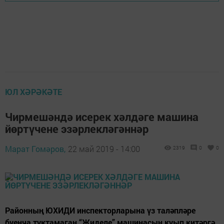
ЮЛ ХӘРӘКӘТЕ
Чирмешәндә исерек хәлдәге машина
йөртүчене эзәрлекләгәннәр
Марат Гомәров,
22 май 2019 - 14:00
2319
0
0
Районның ЮХИДИ инспекторларына үз таләпләре
буенча туктамаган “Җиделе” машинасын куып китәргә