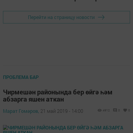
Перейти на страницу новости
ПРОБЛЕМА БАР
Чирмешән районында бер өйгә һәм
абзарга яшен аткан
Марат Гомәров,
21 май 2019 - 14:00
4912
0
0