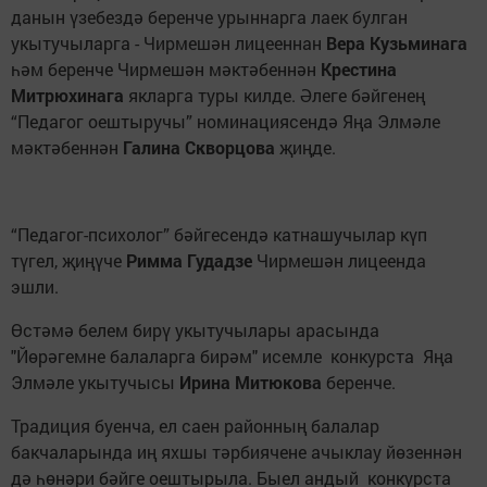
данын үзебездә беренче урыннарга лаек булган
укытучыларга - Чирмешән лицееннан
Вера Кузьминага
һәм беренче Чирмешән мәктәбеннән
Крестина
Митрюхинага
якларга туры килде. Әлеге бәйгенең
“Педагог оештыручы” номинациясендә Яңа Элмәле
мәктәбеннән
Галина Скворцова
җиңде.
“Педагог-психолог” бәйгесендә катнашучылар күп
түгел, җиңүче
Римма Гудадзе
Чирмешән лицеенда
эшли.
Өстәмә белем бирү укытучылары арасында
"Йөрәгемне балаларга бирәм" исемле конкурста Яңа
Элмәле укытучысы
Ирина Митюкова
беренче.
Традиция буенча, ел саен районның балалар
бакчаларында иң яхшы тәрбиячене ачыклау йөзеннән
дә һөнәри бәйге оештырыла. Быел андый конкурста