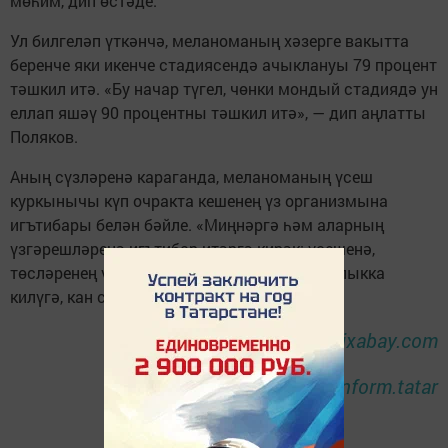
мөһим, дип өстәде.
Ул билгеләп үткәнчә, меланоманың хәзерге вакытта
беренче яки икенче стадиясендә ачыклануы 79 процент
тәшкил итә. «Бу начар түгел, чөнки мондый стадиядә ун
еллап яшәү 90 процентны тәшкил итә», — дип аңлатты
Поляков.
Аның сүзләренә караганда, меланоманың үсеш
куркынычы күп очракта кешенең үз организмына
игътибары белән бәйле. «Миңнәргә һәм аларның
үзгәрешләренә игътибар итәргә кирәк: үсешенә,
төсләренең үзгәрүенә, тиредә яңалары барлыкка
килүгә, кан саркуына...», — дип сөйләде ул.
Фото:
pixabay.com
tatar-inform.tatar