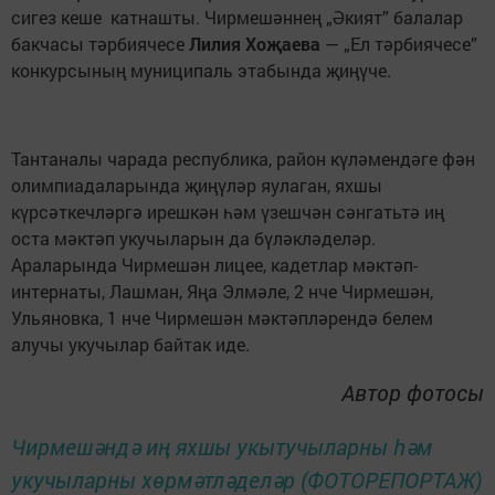
сигез кеше катнашты. Чирмешәннең „Әкият” балалар
бакчасы тәрбиячесе
Лилия Хоҗаева
— „Ел тәрбиячесе”
конкурсының муниципаль этабында җиңүче.
Тантаналы чарада республика, район күләмендәге фән
олимпиадаларында җиңүләр яулаган, яхшы
күрсәткечләргә ирешкән һәм үзешчән сәнгатьтә иң
оста мәктәп укучыларын да бүләкләделәр.
Араларында Чирмешән лицее, кадетлар мәктәп-
интернаты, Лашман, Яңа Элмәле, 2 нче Чирмешән,
Ульяновка, 1 нче Чирмешән мәктәпләрендә белем
алучы укучылар байтак иде.
Автор фотосы
Чирмешәндә иң яхшы укытучыларны һәм
укучыларны хөрмәтләделәр (ФОТОРЕПОРТАЖ)