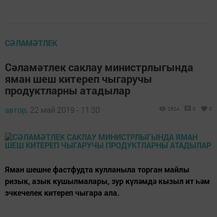
СӘЛАМӘТЛЕК
Сәламәтлек саклау министрлыгында
яман шеш китереп чыгаручы
продуктларны атадылар
автор,
22 май 2019 - 11:30
2624
0
0
Яман шешне фастфудта кулланыла торган майлы
ризык, азык кушылмалары, зур күләмдә кызыл ит һәм
эчкечелек китереп чыгара ала.