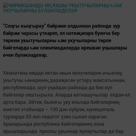
“Соңгы кыңгырау” бәйрәме алдыннан районда зур
бәйрәм чарасы үткәреп, ел нәтиҗәләре буенча бер
төркем укытучыларны һәм укучыларны төрле
бәйгеләрдә һәм олимпиадаларда ирешкән уңышлары
өчен бүләкләделәр.
Хезмәтенә иҗади яктан якын килүчеләрне ачыклау,
укытучы һөнәренең дәрәҗәсен үстерү максатыннан,
республикада, шул уңайдан районда да бик күп
бәйгеләр оештырыла. Аларда катнашучылар елдан-ел
арта бара. Әйтик, быелгы уку елында бәйгеләрнең
мәктәп этабында – 100 дән күбрәк, муниципаль
турларда 50 ләп педагог үзен сынап караган.
Араларында республика бәйгеләренең зона
ярышларында призлы урыннар яулаучылар да бар.