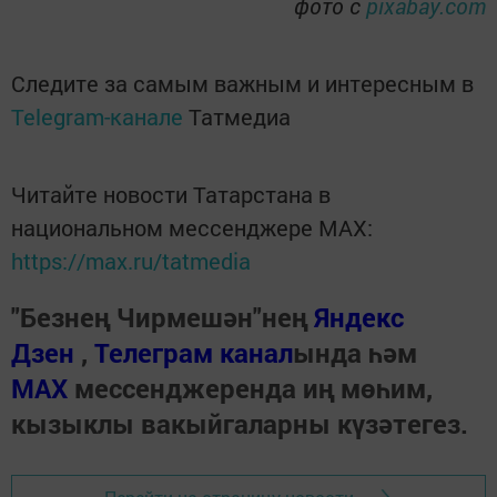
фото с
pixabay.com
Следите за самым важным и интересным в
Telegram-канале
Татмедиа
Читайте новости Татарстана в
национальном мессенджере MАХ:
https://max.ru/tatmedia
"Безнең Чирмешән"нең
Яндекс
Дзен
,
Телеграм канал
ында һәм
МАХ
мессенджеренда иң мөһим,
кызыклы вакыйгаларны күзәтегез.