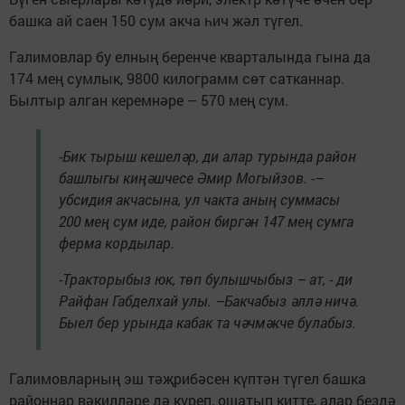
башка ай саен 150 сум акча һич жәл түгел.
Галимовлар бу елның беренче кварталында гына да
174 мең сумлык, 9800 килограмм сөт сатканнар.
Былтыр алган керемнәре – 570 мең сум.
-Бик тырыш кешеләр, ди алар турында район
башлыгы киңәшчесе Әмир Могыйзов. -–
убсидия акчасына, ул чакта аның суммасы
200 мең сум иде, район биргән 147 мең сумга
ферма кордылар.
-Тракторыбыз юк, төп булышчыбыз – ат, - ди
Райфан Габделхай улы. –Бакчабыз әллә ничә.
Быел бер урында кабак та чәчмәкче булабыз.
Галимовларның эш тәҗрибәсен күптән түгел башка
районнар вәкилләре дә күреп, ошатып китте, алар бездә