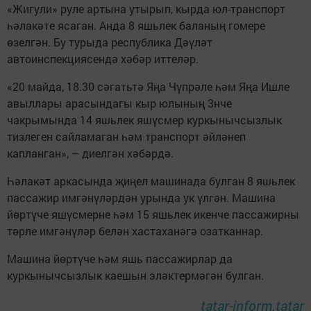
«Жигули» руле артына утырып, кырда юл-транспорт
һәлакәте ясаган. Анда 8 яшьлек баланың гомере
өзелгән. Бу турыда республика Дәүләт
автоинспекциясендә хәбәр иттеләр.
«20 майда, 18.30 сәгатьтә Яңа Чүпрәле һәм Яңа Ишле
авыллары арасындагы кыр юлының 3нче
чакрымында 14 яшьлек яшүсмер куркынычсызлык
тизлеген сайламаган һәм транспорт әйләнеп
капланган», – диелгән хәбәрдә.
Һәлакәт аркасында җиңел машинада булган 8 яшьлек
пассажир имгәнүләрдән урында ук үлгән. Машина
йөртүче яшүсмерне һәм 15 яшьлек икенче пассажирны
төрле имгәнүләр белән хастаханәгә озатканнар.
Машина йөртүче һәм яшь пассажирлар да
куркынычсызлык каешын эләктермәгән булган.
tatar-inform.tatar