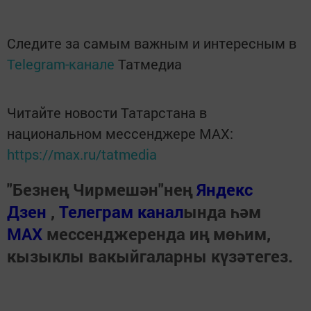
Следите за самым важным и интересным в
Telegram-канале
Татмедиа
Читайте новости Татарстана в
национальном мессенджере MАХ:
https://max.ru/tatmedia
"Безнең Чирмешән"нең
Яндекс
Дзен
,
Телеграм канал
ында һәм
МАХ
мессенджеренда иң мөһим,
кызыклы вакыйгаларны күзәтегез.