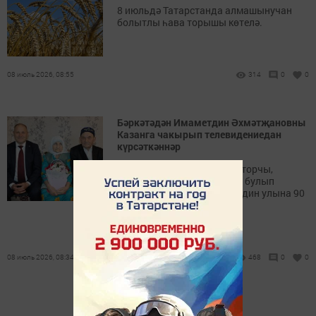
8 июльдә Татарстанда алмашынучан
болытлы һава торышы көтелә.
08 июль 2026, 08:55
314
0
0
Бәркәтәдән Имаметдин Әхмәтҗановны
Казанга чакырып телевидениедан
күрсәткәннәр
Заманында алдынгы тракторчы,
мактаулы машина йөртүче булып
эшләгән Имаметдин Нуретдин улына 90
яшь тулды.
08 июль 2026, 08:34
468
0
0