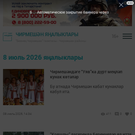
6
Автоматическое закрытие баннера через
ЧИРМЕШӘН ЯҢАЛЫКЛАРЫ
16+
"Безнең Чирмешән" газетасы - Чирмешән районы
8 июль 2026 яңалыклары
Чирмешәндәге “Уяв”ка дүрт меңләп
кунак көтәләр
Бу атнада Чирмешән кабат кунаклар
кабул итә.
08 июль 2026, 14:34
411
0
0
“Кояшлы” лагеренда Беренчеләр ял итте