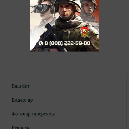
Баш бит
Видеолар
Фотолар галереясы
Реклама