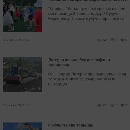
“Кояшлы” балалар ял лагереның икенче
сменасында 8 июльгә кадәр 33 укучы –
Беренчеләр хәрәкәте укучылары ял итте.
08 июль 2026, 11:30
345
0
0
Лагерка юлына бер кат асфальт
түшәделәр
Олы юлдан Лагерка авылына алып керә
торган 4 километр озынлыктагы юл
шомарды.
08 июль 2026, 10:45
322
0
0
8 июльгә һава торышы