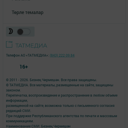
Төрле темалар
Телефон АО «ТАТМЕДИА»:
(843) 222 09 84
16+
© 2011 - 2026. Безнең Чирмешән. Все права защищены.
© ТАТМЕДИА. Все материалы, размещенные на сайте, защищены
законом.
Перепечатка, воспроизведение и распространение в любом объеме
информации,
размещенной на сайте, возможна только с письменного согласия
редакций СМИ.
При поддержке Республиканского агентства по печати и массовым
коммуникациям.
Наименование СМИ: Безнең Чирмешән